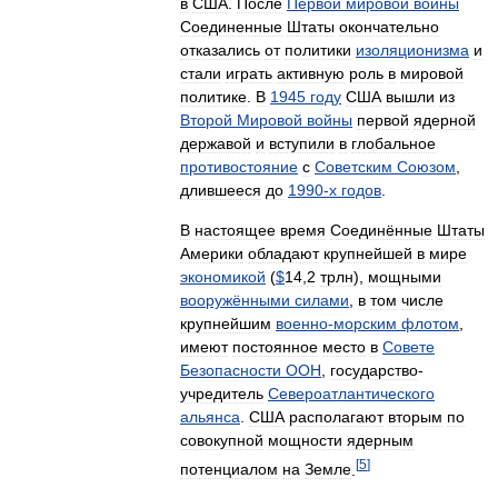
в
США
.
После
Первой
мировой
войны
Соединенные
Штаты
окончательно
отказались
от
политики
изоляционизма
и
стали
играть
активную
роль
в
мировой
политике
.
В
1945
году
США
вышли
из
Второй
Мировой
войны
первой
ядерной
державой
и
вступили
в
глобальное
противостояние
с
Советским
Союзом
,
длившееся
до
1990
-
х
годов
.
В
настоящее
время
Соединённые
Штаты
Америки
обладают
крупнейшей
в
мире
экономикой
(
$
14
,
2
трлн
),
мощными
вооружёнными
силами
,
в
том
числе
крупнейшим
военно
-
морским
флотом
,
имеют
постоянное
место
в
Совете
Безопасности
ООН
,
государство
-
учредитель
Североатлантического
альянса
.
США
располагают
вторым
по
совокупной
мощности
ядерным
[
5
]
потенциалом
на
Земле
.