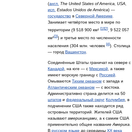
(
англ
.
The
United
States
of
America
,
USA
,
исп
.
Estados
Unidos
de
América
) —
государство
в
Северной
Америке
.
Занимает
четвёртое
место
в
мире
по
[
1
]
[
2
]
территории
(
9
518
900
км
²
,
9
522
057
[
3
]
км
²
)
и
третье
место
по
численности
[
4
]
населения
(
304
млн
.
человек
).
Столица
—
город
Вашингтон
.
Соединённые
Штаты
граничат
на
севере
с
Канадой
,
на
юге
—
с
Мексикой
,
а
также
имеют
морскую
границу
с
Россией
.
Омываются
Тихим
океаном
с
запада
и
Атлантическим
океаном
—
с
востока
.
Административно
страна
делится
на
50
штатов
и
федеральный
округ
Колумбия
,
в
подчинении
США
также
находится
ряд
островных
территорий
.
Жителей
США
называют
американцами
,
а
к
самим
США
применительно
общее
название
Америка
.
В
русском
языке
до
середины
XX
века