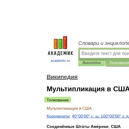
Словари и энциклоп
academic.ru
Википедия
Толкования
Википедия
Мультипликация в СШ
Толкование
Мультипликация
в
США
Координаты
:
40
°
00
′
00
″
с
.
ш
.
100
°
00
′
00
″
з
.
д
Соединённые
Шта́ты
Аме́рики
,
США