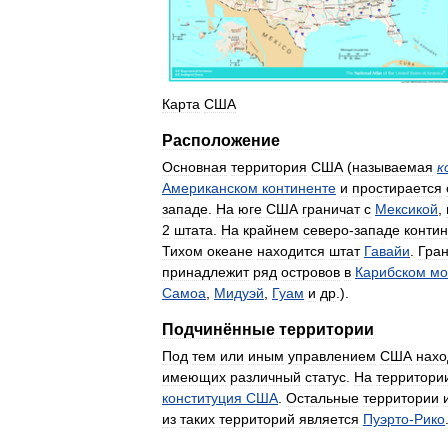
Карта
США
Расположение
Основная
территория
США
(
называемая
к
Американском
континенте
и
простирается
западе
.
На
юге
США
граничат
с
Мексикой
,
2
штата
.
На
крайнем
северо
-
западе
конти
Тихом
океане
находится
штат
Гавайи
.
Гра
принадлежит
ряд
островов
в
Карибском
мо
Самоа
,
Мидуэй
,
Гуам
и
др
.).
Подчинённые
территории
Под
тем
или
иным
управлением
США
нахо
имеющих
различный
статус
.
На
территори
конституция
США
.
Остальные
территории
из
таких
территорий
является
Пуэрто
-
Рико