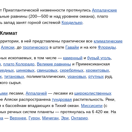
т
Приатлантической
низменности
протянулись
Аппалачские
ьные
равнины
(
200
—
500
м
над
уровнем
океана
),
плато
сь
запад
занят
горной
системой
Кордильер
.
Климат
ерритории
,
в
ней
представлены
практически
все
климатические
Аляски
,
до
тропического
в
штате
Гавайи
и
на
юге
Флориды
.
ных
ископаемых
,
в
том
числе
—
каменный
и
бурый
уголь
,
ы
,
плато
Колорадо
,
Великие
равнины
и
Примексиканская
медных
,
цинковых
,
свинцовых
,
серебряных
,
хромитовых
,
х
,
титановых
,
полиметаллических
,
урановых
,
ртутных
руд
,
кого
сырья
.
ными
лесами
,
Аппалачей
—
лесами
из
широколиственных
ре
Аляски
распространена
тундровая
растительность
.
Реки
,
я
к
бассейнам
впадающих
в
Тихий
океан
.
Миссисипи
(
с
ных
речных
систем
планеты
—
протянулась
на
6
420
км
.
На
ра
—
Верхнее
,
Гурон
,
Мичиган
,
Эри
,
Онтарио
.