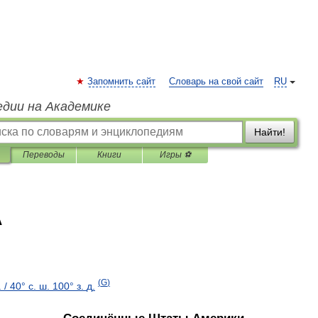
Запомнить сайт
Словарь на свой сайт
RU
едии на Академике
Найти!
Переводы
Книги
Игры ⚽
А
(
G
)
.
/
40
°
с
.
ш
.
100
°
з
.
д
.