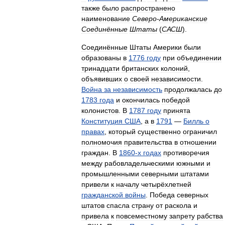
также
было
распространено
наименование
Северо
-
Американские
Соединённые
Штаты
(
САСШ
).
Соединённые
Штаты
Америки
были
образованы
в
1776
году
при
объединении
тринадцати
британских
колоний
,
объявивших
о
своей
независимости
.
Война
за
независимость
продолжалась
до
1783
года
и
окончилась
победой
колонистов
.
В
1787
году
принята
Конституция
США
,
а
в
1791
—
Билль
о
правах
,
который
существенно
ограничил
полномочия
правительства
в
отношении
граждан
.
В
1860
-
х
годах
противоречия
между
рабовладельческими
южными
и
промышленными
северными
штатами
привели
к
началу
четырёхлетней
гражданской
войны
.
Победа
северных
штатов
спасла
страну
от
раскола
и
привела
к
повсеместному
запрету
рабства