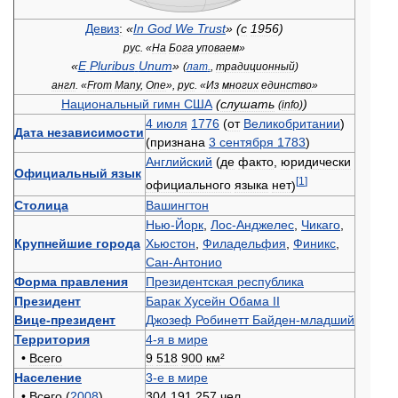
Девиз
:
«
In
God
We
Trust
» (
с
1956
)
рус
. «
На
Бога
уповаем
»
«
E
Pluribus
Unum
»
(
лат
.
,
традиционный
)
англ
. «
From
Many
,
One
»,
рус
. «
Из
многих
единство
»
Национальный
гимн
США
(
слушать
)
(
info
)
4
июля
1776
(
от
Великобритании
)
Дата
независимости
(
признана
3
сентября
1783
)
Английский
(
де
факто
,
юридически
Официальный
язык
[
1
]
официального
языка
нет
)
Столица
Вашингтон
Нью
-
Йорк
,
Лос
-
Анджелес
,
Чикаго
,
Крупнейшие
города
Хьюстон
,
Филадельфия
,
Финикс
,
Сан
-
Антонио
Форма
правления
Президентская
республика
Президент
Барак
Хусейн
Обама
II
Вице
-
президент
Джозеф
Робинетт
Байден
-
младший
Территория
4
-
я
в
мире
•
Всего
9
518
900
км
²
Население
3
-
е
в
мире
•
Всего
(
2008
)
304
191
257
чел
.