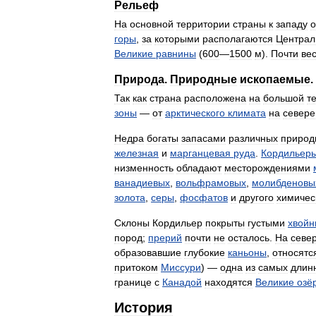
Рельеф
На
основной
территории
страны
к
западу
о
горы
,
за
которыми
располагаются
Централ
Великие
равнины
(
600
—
1500
м
).
Почти
ве
Природа
.
Природные
ископаемые
.
Так
как
страна
расположена
на
большой
т
зоны
—
от
арктического
климата
на
севере
Недра
богаты
запасами
различных
природ
железная
и
марганцевая
руда
.
Кордильер
низменность
обладают
месторождениями
ванадиевых
,
вольфрамовых
,
молибденовы
золота
,
серы
,
фосфатов
и
другого
химичес
Склоны
Кордильер
покрыты
густыми
хвой
пород
;
прерий
почти
не
осталось
.
На
севе
образовавшие
глубокие
каньоны
,
относятс
притоком
Миссури
) —
одна
из
самых
длин
границе
с
Канадой
находятся
Великие
озё
История