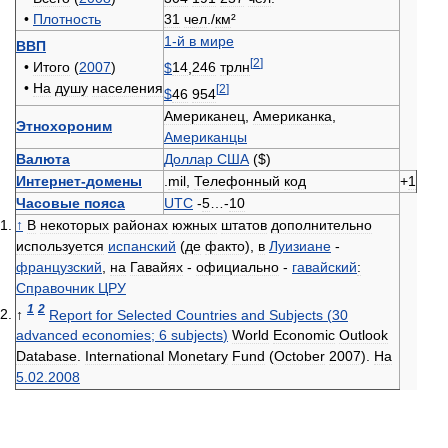
•
Плотность
31
чел
./
км
²
1
-
й
в
мире
ВВП
[
2
]
•
Итого
(
2007
)
$
14
,
246
трлн
•
На
душу
населения
[
2
]
$
46
954
Американец
,
Американка
,
Этнохороним
Американцы
Валюта
Доллар
США
($)
Интернет
-
домены
.
mil
,
Телефонный
код
+
1
Часовые
пояса
UTC
-
5
…-
10
↑
В
некоторых
районах
южных
штатов
дополнительно
используется
испанский
(
де
факто
),
в
Луизиане
-
французский
,
на
Гавайях
-
официально
-
гавайский
:
Справочник
ЦРУ
1
2
↑
Report
for
Selected
Countries
and
Subjects
(
30
advanced
economies
;
6
subjects
)
World
Economic
Outlook
Database
.
International
Monetary
Fund
(
October
2007
).
На
5
.
02
.
2008