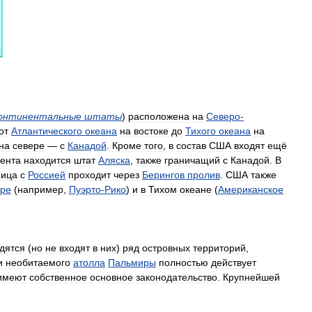
онтинентальные
штаты
)
расположена
на
Северо
-
от
Атлантического
океана
на
востоке
до
Тихого
океана
на
на
севере
—
с
Канадой
.
Кроме
того
,
в
состав
США
входят
ещё
нента
находится
штат
Аляска
,
также
граничащий
с
Канадой
.
В
ница
с
Россией
проходит
через
Берингов
пролив
.
США
также
ре
(
например
,
Пуэрто
-
Рико
)
и
в
Тихом
океане
(
Американское
дятся
(
но
не
входят
в
них
)
ряд
островных
территорий
,
и
необитаемого
атолла
Пальмиры
полностью
действует
имеют
собственное
основное
законодательство
.
Крупнейшей
.