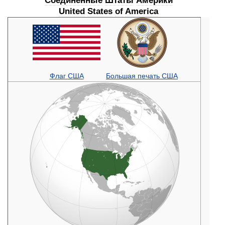
Соединённые
Штаты
Америки
United
States
of
America
Флаг
США
Большая
печать
США