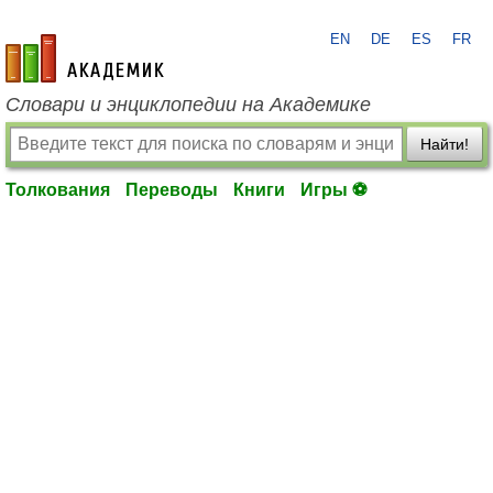
EN
DE
ES
FR
academic.ru
Словари и энциклопедии на Академике
Найти!
Толкования
Переводы
Книги
Игры ⚽