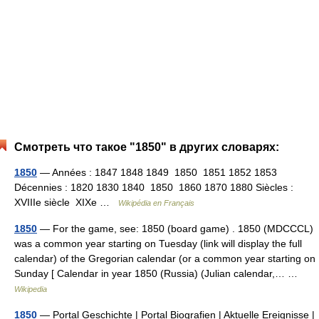
Смотреть что такое "1850" в других словарях:
1850
— Années : 1847 1848 1849 1850 1851 1852 1853
Décennies : 1820 1830 1840 1850 1860 1870 1880 Siècles :
XVIIIe siècle XIXe …
Wikipédia en Français
1850
— For the game, see: 1850 (board game) . 1850 (MDCCCL)
was a common year starting on Tuesday (link will display the full
calendar) of the Gregorian calendar (or a common year starting on
Sunday [ Calendar in year 1850 (Russia) (Julian calendar,… …
Wikipedia
1850
— Portal Geschichte | Portal Biografien | Aktuelle Ereignisse |