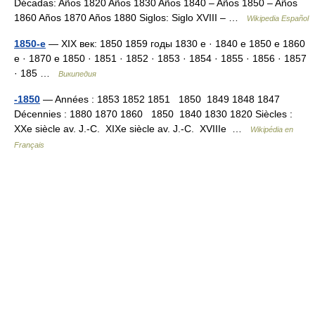
Décadas: Años 1820 Años 1830 Años 1840 – Años 1850 – Años
1860 Años 1870 Años 1880 Siglos: Siglo XVIII – …
Wikipedia Español
1850-е
— XIX век: 1850 1859 годы 1830 е · 1840 е 1850 е 1860
е · 1870 е 1850 · 1851 · 1852 · 1853 · 1854 · 1855 · 1856 · 1857
· 185 …
Википедия
-1850
— Années : 1853 1852 1851 1850 1849 1848 1847
Décennies : 1880 1870 1860 1850 1840 1830 1820 Siècles :
XXe siècle av. J.‑C. XIXe siècle av. J.‑C. XVIIIe …
Wikipédia en
Français