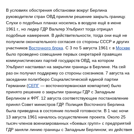
В условиях обострения обстановки вокруг Берлина
руководители стран ОВД приняли решение закрыть границу.
Слухи о подобных планах носились в воздухе ещё в июне
1961 г., но лидер ГДР Вальтер Ульбрихт тогда отрицал
подобные намерения. В действительности, тогда они ещё не
получили окончательного согласия со стороны СССР и других
участников
Восточного блока
. С 3 по 5 августа 1961 г. в
Москве
было проведено совещание первых секретарей правящих
коммунистических партий государств ОВД, на котором
Ульбрихт настаивал на закрытии границы в Берлине. На сей
раз он получил поддержку со стороны союзников. 7 августа на
заседании политбюро Социалистической единой партии
Германии (
СЕПГ
— восточногерманская компартия) было
принято решение о закрытии границы ГДР с Западным
Берлином и ФРГ. 12 августа соответствующее постановление
принял Совет министров ГДР. Полиция Восточного Берлина
была приведена в состояние полной готовности. В 1 час ночи
13 августа 1961 началось осуществление проекта. Около 25
тысяч членов военизированных «боевых групп» с предприятий
ГДР заняли линию границы с Западным Берлином; их действия