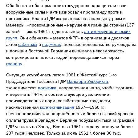
Оба блока и оба германских государства наращивали свои
вооружённые силы и активизировали пропаганду против
противника. Власти ГДР жаловались на западные угрозы и
маневры, «провокационные» нарушения границы страны (137
за май — июль 1961 г.), деятельность
антикоммунистических
групп
. Они обвиняли «агентов ФРГ» в организации десятков
актов
саботажа
и
поджогах
. Большое недовольство руководства
и полиции Восточной Германии вызывала невозможность
контролировать потоки людей, перемещавшихся через
границу
.
Ситуация усугубилась летом 1961 г. Жёсткий курс 1-го
Председателя Госсовета ГДР
Вальтера Ульбрихта
,
экономическая
политика
, направленная на то, чтобы «догнать
и перегнать ФРГ», и соответствующее увеличение
производственных норм, хозяйственные трудности,
насильственная
коллективизация
1957—1960 гг.,
внешнеполитическая напряжённость и более высокий уровень
оплаты труда в Западном Берлине побуждали тысячи граждан
ГДР уезжать на Запад. Всего за 1961 г. страну покинули более
207 тысяч человек. Только за июль 1961 г. более 30 тыс.