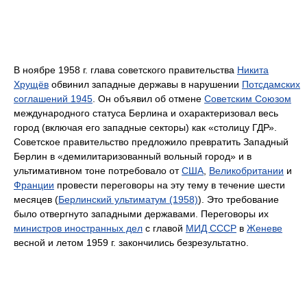
В ноябре 1958 г. глава советского правительства
Никита
Хрущёв
обвинил западные державы в нарушении
Потсдамских
соглашений 1945
. Он объявил об отмене
Советским Союзом
международного статуса Берлина и охарактеризовал весь
город (включая его западные секторы) как «столицу ГДР».
Советское правительство предложило превратить Западный
Берлин в «демилитаризованный вольный город» и в
ультимативном тоне потребовало от
США
,
Великобритании
и
Франции
провести переговоры на эту тему в течение шести
месяцев (
Берлинский ультиматум (1958)
). Это требование
было отвергнуто западными державами. Переговоры их
министров иностранных дел
с главой
МИД СССР
в
Женеве
весной и летом 1959 г. закончились безрезультатно.