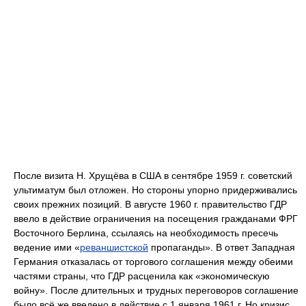
После визита Н. Хрущёва в США в сентябре 1959 г. советский
ультиматум был отложен. Но стороны упорно придерживались
своих прежних позиций. В августе 1960 г. правительство ГДР
ввело в действие ограничения на посещения гражданами ФРГ
Восточного Берлина, ссылаясь на необходимость пресечь
ведение ими «
реваншистской
пропаганды». В ответ Западная
Германия отказалась от торгового соглашения между обеими
частями страны, что ГДР расценила как «экономическую
войну». После длительных и трудных переговоров соглашение
было всё же введено в действие с 1 января 1961 г. Но кризис