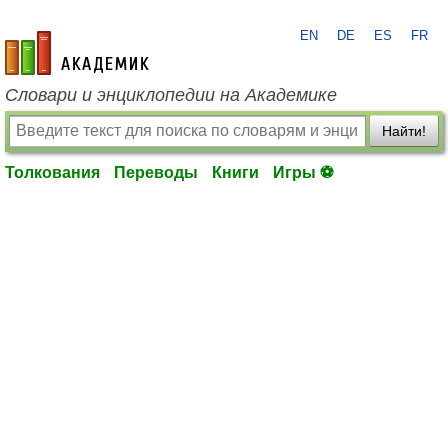
EN
DE
ES
FR
academic.ru
Словари и энциклопедии на Академике
Найти!
Толкования
Переводы
Книги
Игры ⚽