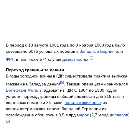
В период с 13 августа 1961 года по 9 ноября 1989 года было
совершено 5075 успешных побегов в
Западный Берлин
или
[4]
ФРГ
, в том числе 574 случая
дезертирства
.
Переход границы за деньги
В годы холодной войны в ГДР существовала практика выпуска
[5]
граждан на Запад за деньги
. Такими операциями занимался
Вольфганг Фогель
, адвокат из ГДР. С 1964 по 1989 год он
устроил переход границы в общей сложности для 215 тысяч
восточных немцев и 34 тысяч
политзаключённых
из
восточногерманских тюрем. Западной Германии их
освобождение обошлось в 3,5 млрд
марок
(2,7 млрд
долларов
)
[5]
.