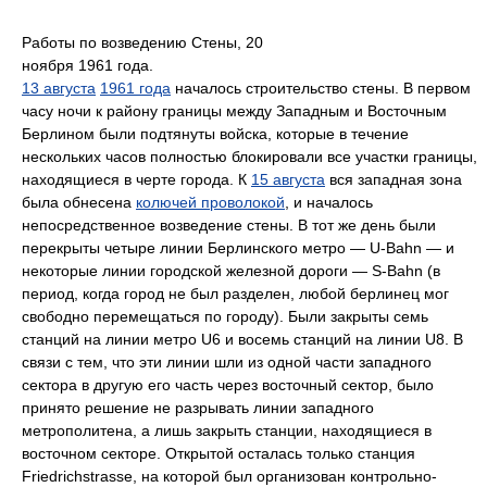
Работы по возведению Стены, 20
ноября 1961 года.
13 августа
1961 года
началось строительство стены. В первом
часу ночи к району границы между Западным и Восточным
Берлином были подтянуты войска, которые в течение
нескольких часов полностью блокировали все участки границы,
находящиеся в черте города. К
15 августа
вся западная зона
была обнесена
колючей проволокой
, и началось
непосредственное возведение стены. В тот же день были
перекрыты четыре линии Берлинского метро — U-Bahn — и
некоторые линии городской железной дороги — S-Bahn (в
период, когда город не был разделен, любой берлинец мог
свободно перемещаться по городу). Были закрыты семь
станций на линии метро U6 и восемь станций на линии U8. В
связи с тем, что эти линии шли из одной части западного
сектора в другую его часть через восточный сектор, было
принято решение не разрывать линии западного
метрополитена, а лишь закрыть станции, находящиеся в
восточном секторе. Открытой осталась только станция
Friedrichstrasse, на которой был организован контрольно-