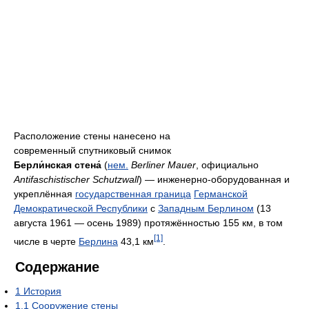
Расположение стены нанесено на
современный спутниковый снимок
Берли́нская стена́
(
нем.
Berliner Mauer
, официально
Antifaschistischer Schutzwall
) — инженерно-оборудованная и
укреплённая
государственная граница
Германской
Демократической Республики
с
Западным Берлином
(13
августа 1961 — осень 1989) протяжённостью 155 км, в том
[1]
числе в черте
Берлина
43,1 км
.
Содержание
1
История
1.1
Сооружение стены