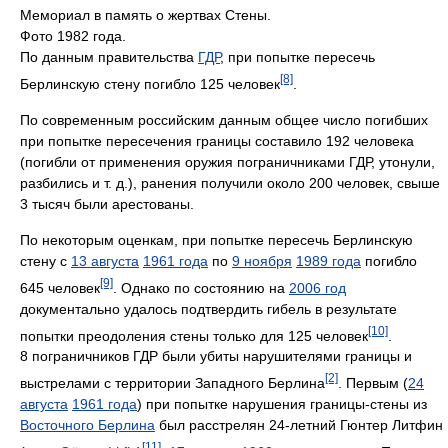
Мемориал в память о жертвах Стены.
Фото 1982 года.
По данным правительства
ГДР
, при попытке пересечь
[8]
Берлинскую стену погибло 125 человек
.
По современным российским данным общее число погибших
при попытке пересечения границы составило 192 человека
(погибли от применения оружия пограничниками ГДР, утонули,
разбились и т. д.), ранения получили около 200 человек, свыше
3 тысяч были арестованы.
По некоторым оценкам, при попытке пересечь Берлинскую
стену с
13 августа
1961 года
по
9 ноября
1989 года
погибло
[9]
645 человек
. Однако по состоянию на
2006 год
документально удалось подтвердить гибель в результате
[10]
попытки преодоления стены только для 125 человек
.
8 пограничников ГДР были убиты нарушителями границы и
[2]
выстрелами с территории Западного Берлина
. Первым (
24
августа
1961 года
) при попытке нарушения границы-стены из
Восточного Берлина
был расстрелян 24-летний Гюнтер Литфин
[11]