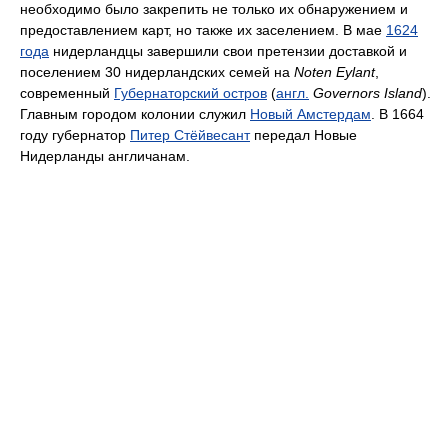
необходимо было закрепить не только их обнаружением и
предоставлением карт, но также их заселением. В мае
1624
года
нидерландцы завершили свои претензии доставкой и
поселением 30 нидерландских семей на
Noten Eylant
,
современный
Губернаторский остров
(
англ.
Governors Island
).
Главным городом колонии служил
Новый Амстердам
. В 1664
году губернатор
Питер Стёйвесант
передал Новые
Нидерланды англичанам.