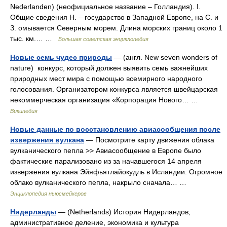
Nederlanden) (неофициальное название ‒ Голландия). I.
Общие сведения Н. ‒ государство в Западной Европе, на С. и
З. омывается Северным морем. Длина морских границ около 1
тыс. км.… …
Большая советская энциклопедия
Новые семь чудес природы
— (англ. New seven wonders of
nature) конкурс, который должен выявить семь важнейших
природных мест мира с помощью всемирного народного
голосования. Организатором конкурса является швейцарская
некоммерческая организация «Корпорация Нового… …
Википедия
Новые данные по восстановлению авиасообщения после
извержения вулкана
— Посмотрите карту движения облака
вулканического пепла >> Авиасообщение в Европе было
фактические парализовано из за начавшегося 14 апреля
извержения вулкана Эйяфьятлайокудль в Исландии. Огромное
облако вулканического пепла, накрыло сначала… …
Энциклопедия ньюсмейкеров
Нидерланды
— (Netherlands) История Нидерландов,
административное деление, экономика и культура