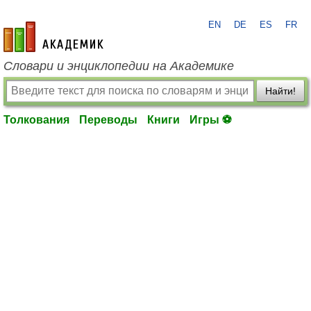
EN
DE
ES
FR
academic.ru
Словари и энциклопедии на Академике
Найти!
Толкования
Переводы
Книги
Игры ⚽