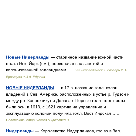
Новые Нидерланды
— старинное название южной части
штата Нью Йорк (см.), первоначально занятой и
колонизованной голландцами …
Энциклопедический словарь Ф.А.
Брокгауза и И.А. Ефрона
НОВЫЕ НИДЕРЛАНДЫ
— в 17 в. название голл. колон.
владений в Сев. Америке, расположенных в устье р. Гудзон и
между pp. Коннектикут и Делавэр. Первые голл. торг. посты
были осн. в 1613, с 1621 хартию на управление и
эксплуатацию колоний получила голл. Вест Индская… …
Советская историческая энциклопедия
Нидерланды
— Королевство Нидерландов, гос во в Зап.