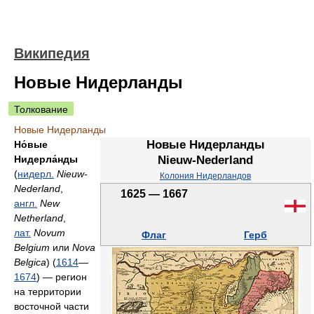
Википедия
Новые Нидерланды
Толкование
Новые Нидерланды
Новые Нидерланды
Но́вые
Нидерла́нды
Nieuw-Nederland
(
нидерл.
Nieuw-
Колония Нидерландов
Nederland
,
1625 — 1667
англ.
New
Netherland
,
лат.
Novum
Флаг
Герб
Belgium
или
Nova
Belgica
) (
1614
—
1674
) — регион
на территории
восточной части