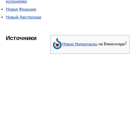
колониями
Новая Франция
Новый Амстердам
Источники
?
Новые Нидерланды
на Викискладе