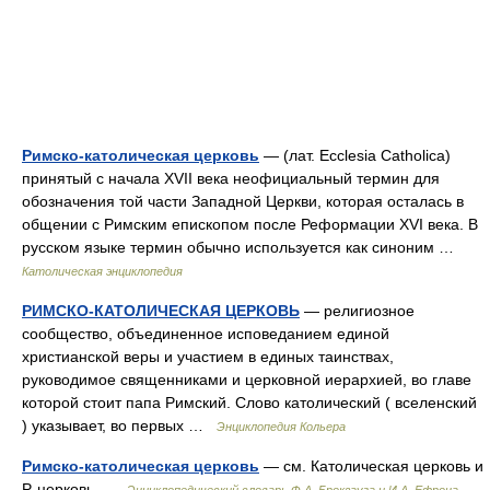
Римско-католическая церковь
— (лат. Ecclesia Catholica)
принятый с начала XVII века неофициальный термин для
обозначения той части Западной Церкви, которая осталась в
общении с Римским епископом после Реформации XVI века. В
русском языке термин обычно используется как синоним …
Католическая энциклопедия
РИМСКО-КАТОЛИЧЕСКАЯ ЦЕРКОВЬ
— религиозное
сообщество, объединенное исповеданием единой
христианской веры и участием в единых таинствах,
руководимое священниками и церковной иерархией, во главе
которой стоит папа Римский. Слово католический ( вселенский
) указывает, во первых …
Энциклопедия Кольера
Римско-католическая церковь
— см. Католическая церковь и
Р. церковь …
Энциклопедический словарь Ф.А. Брокгауза и И.А. Ефрона