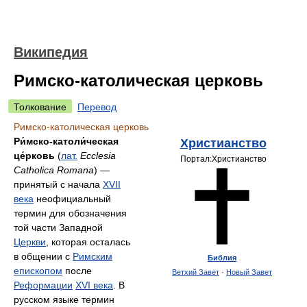
Википедия
Римско-католическая церковь
Толкование
Перевод
Римско-католическая церковь
Ри́мско-католи́ческая
Христианство
це́рковь
(
лат.
Ecclesia
Портал:Христианство
Catholica Romana
) —
принятый с начала
XVII
века
неофициальный
термин для обозначения
той части Западной
Церкви
, которая осталась
в общении с
Римским
Библия
епископом
после
Ветхий Завет
·
Новый Завет
Реформации
XVI века
. В
русском языке термин