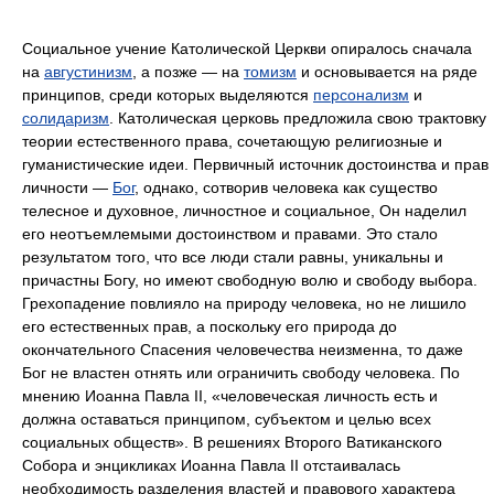
Социальное учение Католической Церкви опиралось сначала
на
августинизм
, а позже — на
томизм
и основывается на ряде
принципов, среди которых выделяются
персонализм
и
солидаризм
. Католическая церковь предложила свою трактовку
теории естественного права, сочетающую религиозные и
гуманистические идеи. Первичный источник достоинства и прав
личности —
Бог
, однако, сотворив человека как существо
телесное и духовное, личностное и социальное, Он наделил
его неотъемлемыми достоинством и правами. Это стало
результатом того, что все люди стали равны, уникальны и
причастны Богу, но имеют свободную волю и свободу выбора.
Грехопадение повлияло на природу человека, но не лишило
его естественных прав, а поскольку его природа до
окончательного Спасения человечества неизменна, то даже
Бог не властен отнять или ограничить свободу человека. По
мнению Иоанна Павла II, «человеческая личность есть и
должна оставаться принципом, субъектом и целью всех
социальных обществ». В решениях Второго Ватиканского
Собора и энцикликах Иоанна Павла II отстаивалась
необходимость разделения властей и правового характера