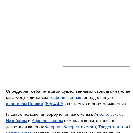
Определяет себя четырьмя существенными свойствами (
notae
ecclesiae
): единством,
кафоличностью
, определённую
апостолом Павлом
(
Еф.
4:4-5
), святостью и апостоличностью.
Главные положения вероучения изложены в
Апостольском
,
Никейском
и
Афанасьевском
символах веры, а также в
декретах и канонах
Ферраро-Флорентийского
,
Тридентского
и
I
Ватиканского
соборов. Популярная обобщённая доктрина