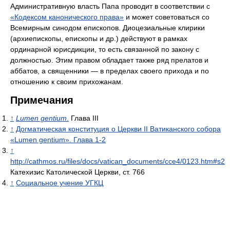
Административную власть Папа проводит в соответствии с
«Кодексом канонического права»
и может советоваться со
Всемирным синодом епископов. Диоцезиальные клирики
(архиепископы, епископы и др.) действуют в рамках
ординарной юрисдикции, то есть связанной по закону с
должностью. Этим правом обладает также ряд прелатов и
аббатов, а священники — в пределах своего прихода и по
отношению к своим прихожанам.
Примечания
↑
Lumen gentium
.
Глава III
↑
Догматическая конституция о Церкви II Ватиканского собора
«Lumen gentium». Глава 1-2
↑
http://cathmos.ru/files/docs/vatican_documents/cce4/0123.htm#s2
Катехизис Католической Церкви, ст. 766
↑
Социальное учение УГКЦ