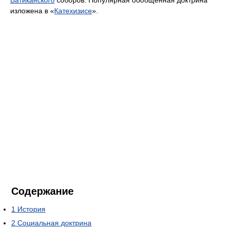
изложена в «
Катехизисе
».
Содержание
1
История
2
Социальная доктрина