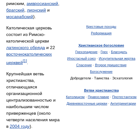
римским,
амвросианский
,
брагский
,
лионский
и
мосарабский
).
Крестовые походы
Католическая церковь
Реформация
состоит из Римско-
католической церкви
Христианское богословие
латинского обряда
и 22
Грехопадение
·
Грех
·
Благодать
восточнокатолических
Ипостасный союз
·
Искупительная жертва
[1]
церквей
.
Спасение
·
Второе пришествие
Богослужение
Крупнейшая ветвь
Добродетели · Таинства · Эсхатология
христианства,
отличающаяся
Ветви христианства
организационной
Католицизм
·
Православие
·
Протестантизм
централизованностью и
Древневосточные церкви
·
Антитринитарии
наибольшим числом
приверженцев (около
четверти населения мира
в
2004 году
).