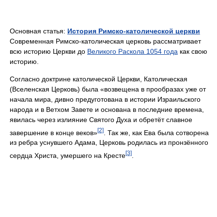
Основная статья:
История Римско-католической церкви
Современная Римско-католическая церковь рассматривает
всю историю Церкви до
Великого Раскола 1054 года
как свою
историю.
Согласно доктрине католической Церкви, Католическая
(Вселенская Церковь) была «возвещена в прообразах уже от
начала мира, дивно предуготована в истории Израильского
народа и в Ветхом Завете и основана в последние времена,
явилась через излияние Святого Духа и обретёт славное
[2]
завершение в конце веков»
. Так же, как Ева была сотворена
из ребра уснувшего Адама, Церковь родилась из пронзённого
[3]
сердца Христа, умершего на Кресте
.