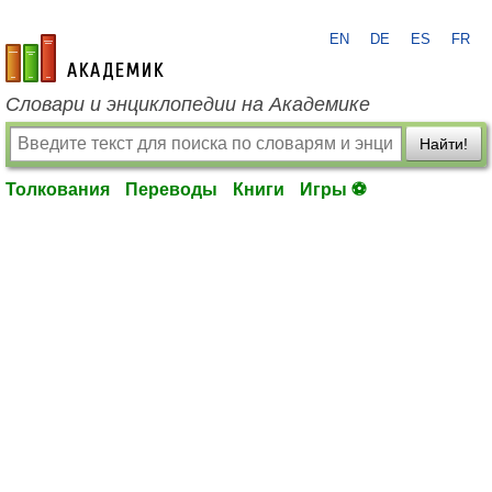
EN
DE
ES
FR
academic.ru
Словари и энциклопедии на Академике
Найти!
Толкования
Переводы
Книги
Игры ⚽