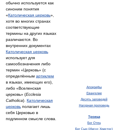
обычно используется как
синоним понятия
«
Католическая церковь
»,
хотя во многих странах
соответствующие
термины на других языках
различаются. Во
внутренних документах
Католическая церковь
использует для
самообозначения либо
термин «Церковь» (с
определённым
артиклем
в языках, имеющих его),
Апокрифы
либо «Вселенская
Евангелие
церковь» (
Ecclesia
Десять заповедей
Catholica
).
Католическая
Нагорная проповедь
церковь
полагает лишь
себя Церковью в
Троица
подлинном смысле слова.
Бог Отец
Бог Сын (Иисус Христос)