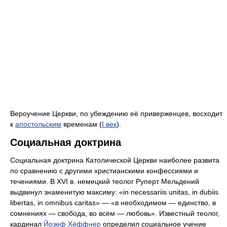
Вероучение Церкви, по убеждению её приверженцев, восходит
к
апостольским
временам (
I век
).
Социальная доктрина
Социальная доктрина Католической Церкви наиболее развита
по сравнению с другими христианскими конфессиями и
течениями. В XVI в. немецкий теолог Руперт Мельдений
выдвинул знаменитую максиму: «in necessariis unitas, in dubiis
libertas, in omnibus caritas» — «в необходимом — единство, в
сомнениях — свобода, во всём — любовь». Известный теолог,
кардинал
Йозеф Хёффнер
определил социальное учение