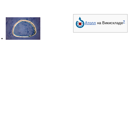
?
Атолл
на Викискладе