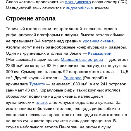
Слово «атолл» происходит из
мальдивского
слова
атолу
(އަތޮޅު).
Мальдивский язык относится к
индоарийским
языкам.
Строение атолла
Типичный атолл состоит из трёх частей: внешнего склона
рифа, рифовой платформы и лагуны. Высота атолла обычно
не превышает 3-4 метров над средним
уровнем океана
.
Атоллы могут иметь разнообразные конфигурации и размеры.
Один из крупнейших атоллов на Земле —
Кваджалейн
(Меньшикова) в архипелаге
Маршалловы острова
— достигает
2336 км², из которых 92 % приходится на лагуну, вытянутую на
300 км. Суммарная площадь 92 островков этого атолла — 14,5
км². Другой крупный атолл —
Рангироа
(Рангирой) в
архипелаге
Туамоту
— занимает 1639 км², а его 241 островок
занимает 43 км². Коралловые рифы таких крупных атоллов
обрамляют поднятие на дне океана, являющееся
вулканическим
плато
, а не конусом отдельного вулкана. За
исключением небольших атоллов, площадь рифов обычно
составляет несколько процентов от площади самих атоллов, а
на долю суши часто приходится лишь доли процентов. В
случае небольшого атолла Пангелаи, на рифы и сушу