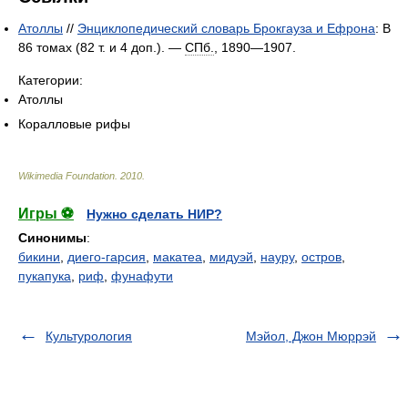
Атоллы
//
Энциклопедический словарь Брокгауза и Ефрона
: В
86 томах (82 т. и 4 доп.). —
СПб.
, 1890—1907.
Категории:
Атоллы
Коралловые рифы
Wikimedia Foundation
.
2010
.
Игры ⚽
Нужно сделать НИР?
Синонимы
:
бикини
,
диего-гарсия
,
макатеа
,
мидуэй
,
науру
,
остров
,
пукапука
,
риф
,
фунафути
Культурология
Мэйол, Джон Мюррэй