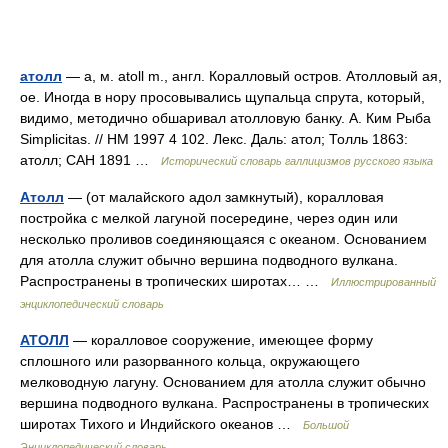
атолл
— а, м. atoll m., англ. Коралловый остров. Атолловый ая,
ое. Иногда в нору просовывались щупальца спрута, который,
видимо, методично обшаривал атолловую банку. А. Ким Рыба
Simplicitas. // НМ 1997 4 102. Лекс. Даль: атол; Толль 1863:
атолл; САН 1891 …
Исторический словарь галлицизмов русского языка
Атолл
— (от малайского адол замкнутый), коралловая
постройка с мелкой лагуной посередине, через один или
несколько проливов соединяющаяся с океаном. Основанием
для атолла служит обычно вершина подводного вулкана.
Распространены в тропических широтах… …
Иллюстрированный
энциклопедический словарь
АТОЛЛ
— коралловое сооружение, имеющее форму
сплошного или разорванного кольца, окружающего
мелководную лагуну. Основанием для атолла служит обычно
вершина подводного вулкана. Распространены в тропических
широтах Тихого и Индийского океанов …
Большой
Энциклопедический словарь