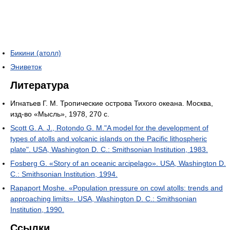
Бикини (атолл)
Эниветок
Литература
Игнатьев Г. М. Тропические острова Тихого океана. Москва,
изд-во «Мысль», 1978, 270 c.
Scott G. A. J., Rotondo G. M."A model for the development of
types of atolls and volcanic islands on the Pacific lithospheric
plate". USA, Washington D. C.: Smithsonian Institution, 1983.
Fosberg G. «Story of an oceanic arcipelago». USA, Washington D.
C.: Smithsonian Institution, 1994.
Rapaport Moshe. «Population pressure on cowl atolls: trends and
approaching limits». USA, Washington D. C.: Smithsonian
Institution, 1990.
Ссылки