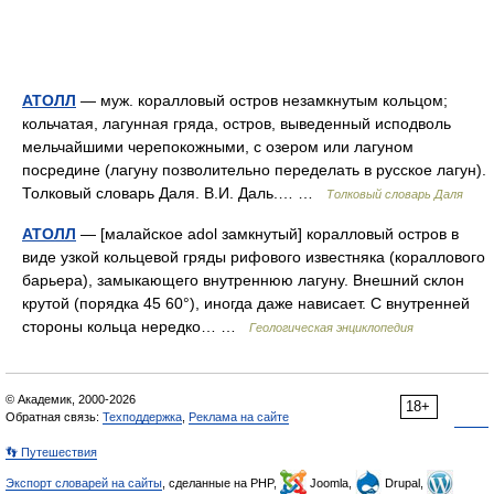
АТОЛЛ
— муж. коралловый остров незамкнутым кольцом;
кольчатая, лагунная гряда, остров, выведенный исподволь
мельчайшими черепокожными, с озером или лагуном
посредине (лагуну позволительно переделать в русское лагун).
Толковый словарь Даля. В.И. Даль.… …
Толковый словарь Даля
АТОЛЛ
— [малайское adol замкнутый] коралловый остров в
виде узкой кольцевой гряды рифового известняка (кораллового
барьера), замыкающего внутреннюю лагуну. Внешний склон
крутой (порядка 45 60°), иногда даже нависает. С внутренней
стороны кольца нередко… …
Геологическая энциклопедия
© Академик, 2000-2026
18+
Обратная связь:
Техподдержка
,
Реклама на сайте
👣 Путешествия
Экспорт словарей на сайты
, сделанные на PHP,
Joomla,
Drupal,