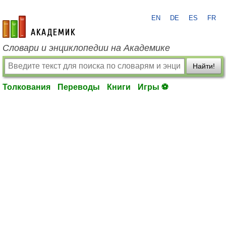
EN
DE
ES
FR
academic.ru
Словари и энциклопедии на Академике
Найти!
Толкования
Переводы
Книги
Игры ⚽