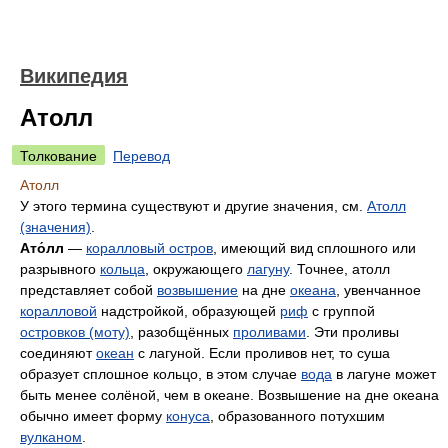
Википедия
Атолл
Толкование
Перевод
Атолл
У этого термина существуют и другие значения, см.
Атолл
(значения)
.
Ато́лл
—
коралловый остров
, имеющий вид сплошного или
разрывного
кольца
, окружающего
лагуну
. Точнее, атолл
представляет собой
возвышение
на дне
океана
, увенчанное
коралловой
надстройкой, образующей
риф
с группой
островков (моту)
, разобщённых
проливами
. Эти проливы
соединяют
океан
с лагуной. Если проливов нет, то суша
образует сплошное кольцо, в этом случае
вода
в лагуне может
быть менее солёной, чем в океане. Возвышение на дне океана
обычно имеет форму
конуса
, образованного потухшим
вулканом
.