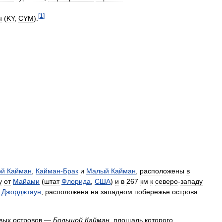
[
1
]
н
(
KY
,
CYM
).
ой
Кайман
,
Кайман
-
Брак
и
Малый
Кайман
,
расположены
в
у
от
Майами
(
штат
Флорида
,
США
)
и
в
267
км
к
северо
-
западу
,
Джорджтаун
,
расположена
на
западном
побережье
острова
вых
островов
—
Большой
Кайман
,
площадь
которого