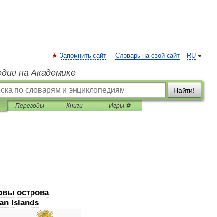
Запомнить сайт
Словарь на свой сайт
RU
едии на Академике
Найти!
Переводы
Книги
Игры ⚽
овы
острова
an
Islands