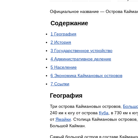
Официальное
название
—
Острова
Кайма
Содержание
1
География
2
История
3
Государственное
устройство
4
Административное
деление
5
Население
6
Экономика
Каймановых
островов
7
Ссылки
География
Три
острова
Каймановых
островов
,
Больш
240
км
к
югу
от
острова
Куба
,
в
730
км
к
юг
от
Ямайки
.
Столица
Каймановых
островов
Большой
Кайман
.
Самый
большой
остров
в
составе
Каймано