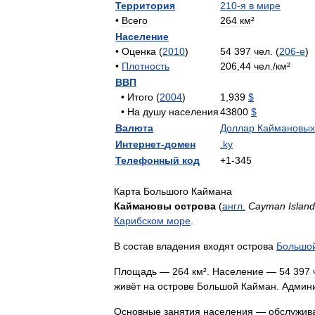
Территория
210
-
я
в
мире
•
Всего
264
км
²
Население
•
Оценка
(
2010
)
54
397
чел
. (
206
-
е
)
•
Плотность
206
,
44
чел
./
км
²
ВВП
•
Итого
(
2004
)
1
,
939
$
•
На
душу
населения
43800
$
Валюта
Доллар
Каймановых
Интернет
-
домен
.
ky
Телефонный
код
+
1
-
345
Карта
Большого
Каймана
Каймановы
острова
(
англ
.
Cayman
Islan
Карибском
море
.
В
состав
владения
входят
острова
Большо
Площадь
—
264
км
².
Население
—
54
397
живёт
на
острове
Большой
Кайман
.
Админ
Основные
занятия
населения
—
обслужив