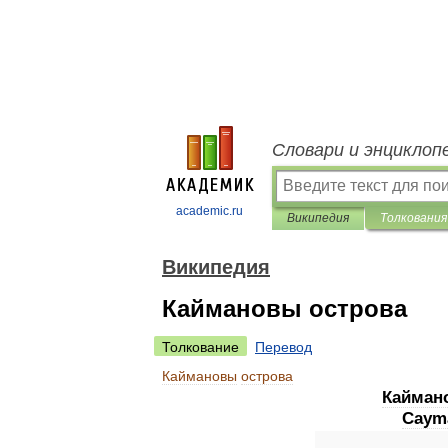
Словари и энциклоп
academic.ru
Википедия
Толкования
Википедия
Каймановы острова
Толкование
Перевод
Каймановы
острова
Кайман
Caym