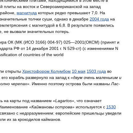
ектоническими
плитами
,
находящимися
в
этом
месте
в
ой
плиты
на
восток
и
Североамериканской
на
запад
районе
,
магнитуда
которых
редко
превышают
7
,
0
.
На
значительные
толчки
суши
,
однако
в
декабре
2004
года
на
емлетрясения
с
магнитудой
в
6
,
8
.
В
результате
появились
е
,
не
вызвали
значительных
потерь
.
ира
ОК
(
MK
(
ИСО
3166
)
004
-
97
)
025
—
2001
(
ОКСМ
) (
принят
и
ндарта
РФ
от
14
декабря
2001
г
.
N
529
-
ст
) (
с
изменениями
N
ssification
of
countries
of
the
world
ли
открыты
Христофором
Колумбом
10
мая
1503
года
во
а
его
корабль
развернуло
на
запад
к
«
двум
очень
маленьким
и
полно
черепах
»
.
Именно
поэтому
острова
были
названы
Лас
-
сь
на
карты
под
названием
«
Lagartos
»
,
что
означает
Наименование
«
Каймановы
острова
»
используется
с
1530
связано
с
недоразумением:
европейские
пришельцы
увидели
яли
их
за
крокодилов
кайманов
.