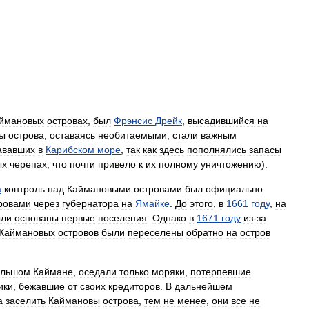
ймановых
островах
,
был
Фрэнсис
Дрейк
,
высадившийся
на
ы
острова
,
оставаясь
необитаемыми
,
стали
важным
ававших
в
Карибском
море
,
так
как
здесь
пополнялись
запасы
ых
черепах
,
что
почти
привело
к
их
полному
уничтожению
).
а
контроль
над
Каймановыми
островами
был
официально
ровами
через
губернатора
на
Ямайке
.
До
этого
,
в
1661
году
,
на
ли
основаны
первые
поселения
.
Однако
в
1671
году
из
-
за
Каймановых
островов
были
переселены
обратно
на
остров
ольшом
Каймане
,
оседали
только
моряки
,
потерпевшие
ики
,
бежавшие
от
своих
кредиторов
.
В
дальнейшем
а
заселить
Каймановы
острова
,
тем
не
менее
,
они
все
не