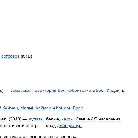
островов
(
KYD
)
ds
) —
заморская
территория
Великобритании
в
Вест
-
Индии
,
в
й
Кайман
,
Малый
Кайман
и
Кайман
-
Брак
.
чел
. (
2010
) —
мулаты
,
белые
,
негры
.
Свыше
4
/
5
населения
истративный
центр
—
город
Джорджтаун
.
ание
туристов
,
выращивание
черепах
.