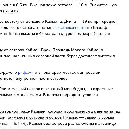
ирине
в
6
,
5
км
.
Высшая
точка
острова
—
16
м
.
Значительную
д
(
56
км
²).
ро
-
востоку
от
Большого
Каймана
.
Длина
—
19
км
при
средней
доль
всего
острова
тянется
известняковое
плато
Блафф
,
ман
-
Брака
высоты
в
42
метра
над
уровнем
моря
(
высшая
ду
от
острова
Кайман
-
Брак
.
Площадь
Малого
Каймана
низменная
,
лишь
в
северной
части
берег
достигает
высоты
в
окружено
рифами
и
в
некоторых
местах
мангровыми
отистой
внутренней
части
островов
.
Растительный
покров
и
животный
мир
бедны
,
но
окрестные
азными
и
моллюсками
.
В
целом
природные
условия
ой
горной
гряде
Кайман
,
которая
простирается
далее
на
запад
щий
Каймановы
острова
и
остров
Ямайка
, —
самая
глубокая
бина
—
6
,
4
км
).
Каймановы
острова
расположены
на
границе