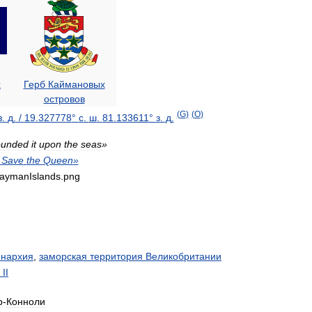
х
Герб
Каймановых
островов
(
G
)
(
O
)
з
.
д
.
/
19
.
327778
°
с
.
ш
.
81
.
133611
°
з
.
д
.
ounded
it
upon
the
seas
»
Save
the
Queen
»
нархия
,
заморская
территория
Великобритании
II
р
-
Конноли