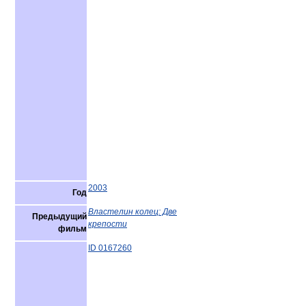
2003
Год
Властелин колец: Две
Предыдущий
крепости
фильм
ID 0167260