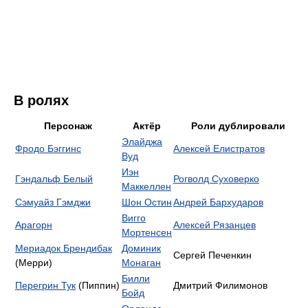
В ролях
Персонаж
Актёр
Роли дублировали
Элайджа
Фродо Бэггинс
Алексей Елистратов
Вуд
Иэн
Гэндальф Белый
Рогволд Суховерко
Маккеллен
Сэмуайз Гэмджи
Шон Остин
Андрей Бархударов
Вигго
Арагорн
Алексей Рязанцев
Мортенсен
Мериадок Брендибак
Доминик
Сергей Печенкин
(Мерри)
Монаган
Билли
Перегрин Тук
(Пиппин)
Дмитрий Филимонов
Бойд