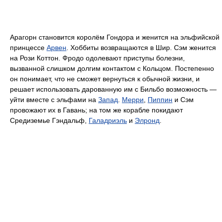
Арагорн становится королём Гондора и женится на эльфийской
принцессе
Арвен
. Хоббиты возвращаются в Шир. Сэм женится
на Рози Коттон. Фродо одолевают приступы болезни,
вызванной слишком долгим контактом с Кольцом. Постепенно
он понимает, что не сможет вернуться к обычной жизни, и
решает использовать дарованную им с Бильбо возможность —
уйти вместе с эльфами на
Запад
.
Мерри
,
Пиппин
и Сэм
провожают их в Гавань; на том же корабле покидают
Средиземье Гэндальф,
Галадриэль
и
Элронд
.