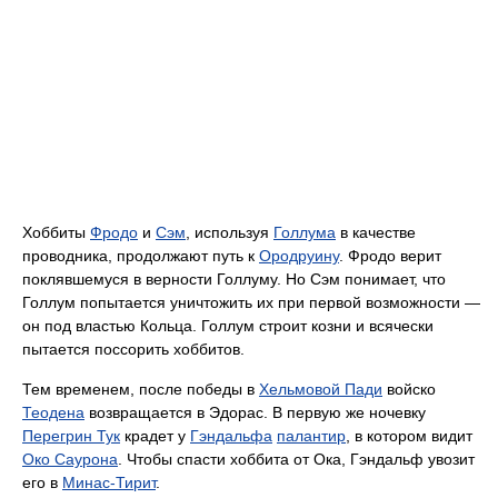
Хоббиты
Фродо
и
Сэм
, используя
Голлума
в качестве
проводника, продолжают путь к
Ородруину
. Фродо верит
поклявшемуся в верности Голлуму. Но Сэм понимает, что
Голлум попытается уничтожить их при первой возможности —
он под властью Кольца. Голлум строит козни и всячески
пытается поссорить хоббитов.
Тем временем, после победы в
Хельмовой Пади
войско
Теодена
возвращается в Эдорас. В первую же ночевку
Перегрин Тук
крадет у
Гэндальфа
палантир
, в котором видит
Око Саурона
. Чтобы спасти хоббита от Ока, Гэндальф увозит
его в
Минас-Тирит
.