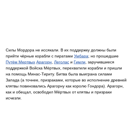
Силы Мордора не иссякали. В их поддержку должны были
прийти чёрные корабли с пиратами
Умбара
; но прошедшие
Путём Мертвых
Арагорн
,
Леголас
и
Гимли
, заручившиеся
поддержкой Войска Мёртвых, перехватили корабли и пришли
на помощь Минас-Тириту. Битва была выиграна силами
Запада (а точнее, призраками, которые во исполнение древней
клятвы повиновались Арагорну как королю Гондора). Арагорн,
как и обещал, освободил Мёртвых от клятвы и призраки
исчезли.