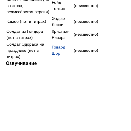
Ройд
в титрах,
(неизвестно)
Толкин
режиссёрская версия)
Эндрю
Камео (нет в титрах)
(неизвестно)
Лесни
Солдат из Гондора
Кристиан
(неизвестно)
(нет в титрах)
Риверз
Солдат Эдораса на
Говард
празднике (нет в
(неизвестно)
Шор
титрах)
Озвучивание