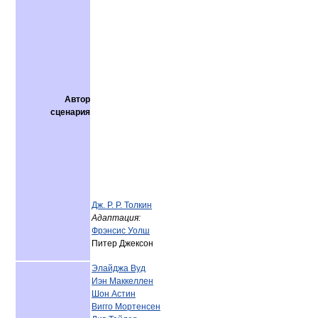
Автор
сценария
Дж. Р. Р. Толкин
Адаптация:
Фрэнсис Уолш
Питер Джексон
Элайджа Вуд
Иэн Маккеллен
Шон Астин
Вигго Мортенсен