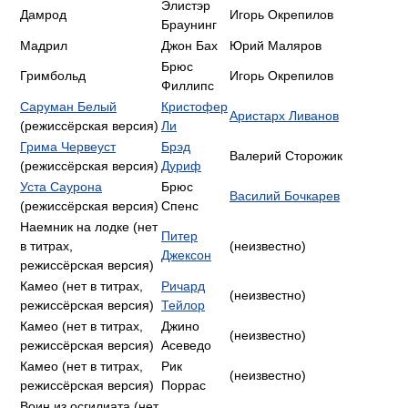
Элистэр
Дамрод
Игорь Окрепилов
Браунинг
Мадрил
Джон Бах
Юрий Маляров
Брюс
Гримбольд
Игорь Окрепилов
Филлипс
Саруман Белый
Кристофер
Аристарх Ливанов
(режиссёрская версия)
Ли
Грима Червеуст
Брэд
Валерий Сторожик
(режиссёрская версия)
Дуриф
Уста Саурона
Брюс
Василий Бочкарев
(режиссёрская версия)
Спенс
Наемник на лодке (нет
Питер
в титрах,
(неизвестно)
Джексон
режиссёрская версия)
Камео (нет в титрах,
Ричард
(неизвестно)
режиссёрская версия)
Тейлор
Камео (нет в титрах,
Джино
(неизвестно)
режиссёрская версия)
Асеведо
Камео (нет в титрах,
Рик
(неизвестно)
режиссёрская версия)
Поррас
Воин из осгилиата (нет