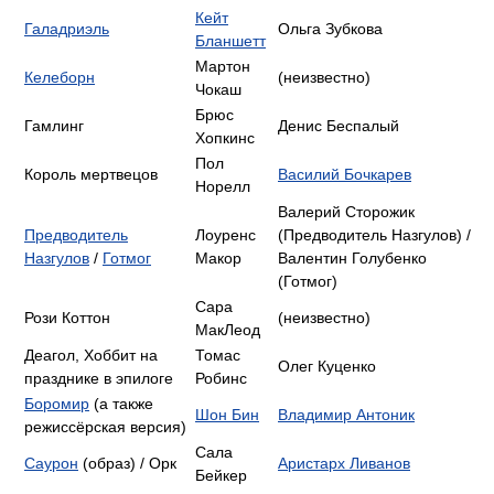
Кейт
Галадриэль
Ольга Зубкова
Бланшетт
Мартон
Келеборн
(неизвестно)
Чокаш
Брюс
Гамлинг
Денис Беспалый
Хопкинс
Пол
Король мертвецов
Василий Бочкарев
Норелл
Валерий Сторожик
Предводитель
Лоуренс
(Предводитель Назгулов) /
Назгулов
/
Готмог
Макор
Валентин Голубенко
(Готмог)
Сара
Рози Коттон
(неизвестно)
МакЛеод
Деагол, Хоббит на
Томас
Олег Куценко
празднике в эпилоге
Робинс
Боромир
(а также
Шон Бин
Владимир Антоник
режиссёрская версия)
Сала
Саурон
(образ) / Орк
Аристарх Ливанов
Бейкер