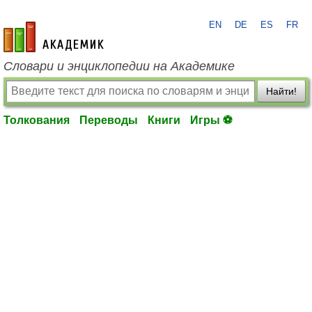
EN
DE
ES
FR
academic.ru
Словари и энциклопедии на Академике
Найти!
Толкования
Переводы
Книги
Игры ⚽