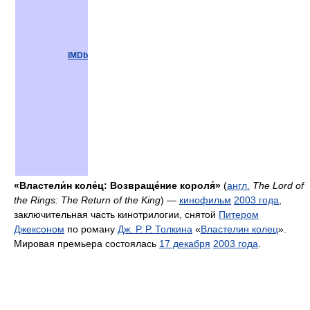
IMDb
«Властели́н коле́ц: Возвраще́ние короля́»
(
англ.
The Lord of
the Rings: The Return of the King
) —
кинофильм
2003 года
,
заключительная часть кинотрилогии, снятой
Питером
Джексоном
по роману
Дж. Р. Р. Толкина
«
Властелин колец
».
Мировая премьера состоялась
17 декабря
2003 года
.