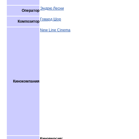
Эндрю Лесни
Оператор
Говард Шор
Композитор
New Line Cinema
Кинокомпания
Киноверсия: