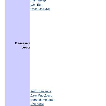
Лив Тайлер
Шон Бин
Орландо Блум
В главных
ролях
Кейт Бланшетт
Джон Рис-Дэвис
Доминик Монаган
Иэн Холм