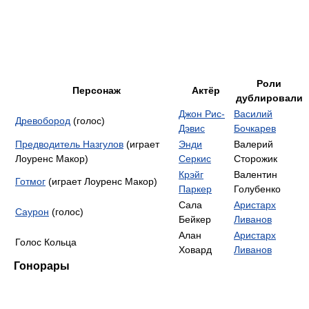
Роли
Персонаж
Актёр
дублировали
Джон Рис-
Василий
Древобород
(голос)
Дэвис
Бочкарев
Предводитель Назгулов
(играет
Энди
Валерий
Лоуренс Макор)
Серкис
Сторожик
Крэйг
Валентин
Готмог
(играет Лоуренс Макор)
Паркер
Голубенко
Сала
Аристарх
Саурон
(голос)
Бейкер
Ливанов
Алан
Аристарх
Голос Кольца
Ховард
Ливанов
Гонорары