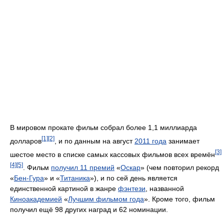
В мировом прокате фильм собрал более 1,1 миллиарда
[1]
[2]
долларов
, и по данным на август
2011 года
занимает
[3]
шестое место в списке самых кассовых фильмов всех времён
[4]
[5]
. Фильм
получил 11 премий
«
Оскар
» (чем повторил рекорд
«
Бен-Гура
» и «
Титаника
»), и по сей день является
единственной картиной в жанре
фэнтези
, названной
Киноакадемией
«
Лучшим фильмом года
». Кроме того, фильм
получил ещё 98 других наград и 62 номинации.