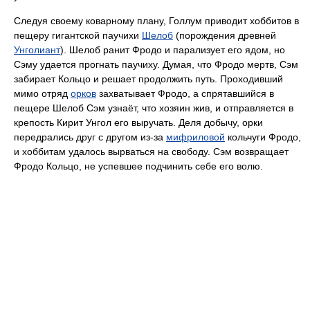
Следуя своему коварному плану, Голлум приводит хоббитов в
пещеру гигантской паучихи
Шелоб
(порождения древней
Унголиант
). Шелоб ранит Фродо и парализует его ядом, но
Сэму удается прогнать паучиху. Думая, что Фродо мертв, Сэм
забирает Кольцо и решает продолжить путь. Проходивший
мимо отряд
орков
захватывает Фродо, а спрятавшийся в
пещере Шелоб Сэм узнаёт, что хозяин жив, и отправляется в
крепость Кирит Унгол его выручать. Деля добычу, орки
передрались друг с другом из-за
мифриловой
кольчуги Фродо,
и хоббитам удалось вырваться на свободу. Сэм возвращает
Фродо Кольцо, не успевшее подчинить себе его волю.