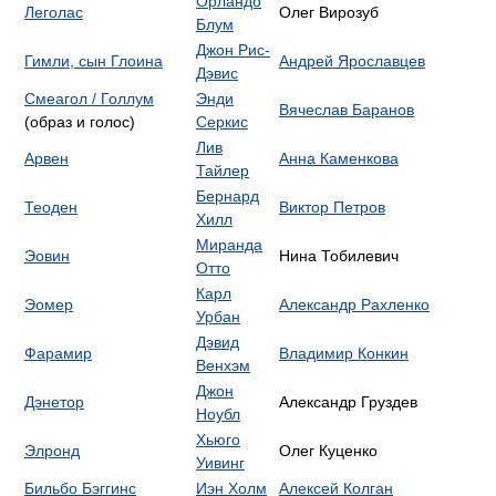
Орландо
Леголас
Олег Вирозуб
Блум
Джон Рис-
Гимли, сын Глоина
Андрей Ярославцев
Дэвис
Смеагол / Голлум
Энди
Вячеслав Баранов
(образ и голос)
Серкис
Лив
Арвен
Анна Каменкова
Тайлер
Бернард
Теоден
Виктор Петров
Хилл
Миранда
Эовин
Нина Тобилевич
Отто
Карл
Эомер
Александр Рахленко
Урбан
Дэвид
Фарамир
Владимир Конкин
Венхэм
Джон
Дэнетор
Александр Груздев
Ноубл
Хьюго
Элронд
Олег Куценко
Уивинг
Бильбо Бэггинс
Иэн Холм
Алексей Колган