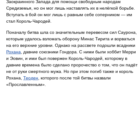
Заокраинного Запада для помощи свободным народам
Средиземья, но он мог лишь наставлять их в нелёгкой борьбе.
Вступать в бой он мог лишь с равным себе соперником — им
стал Король-Чародей.
Поначалу битва шла со значительным перевесом сил Саурона,
которым удалось взломать оборону Минас Тирита и ворваться
на его верхние уровни. Однако на рассвете подошли всадники
Рохана
, давние союзники Гондора. С ними были хоббит Мерри
и Эовин, и ими был повержен Король-Чародей, которому в
давние времена было сделано пророчество о том, что он падёт
не от руки смертного мужа. Но при этом погиб также и король
Рохана,
Теоден
, которого после той битвы назвали
«Прославленным».