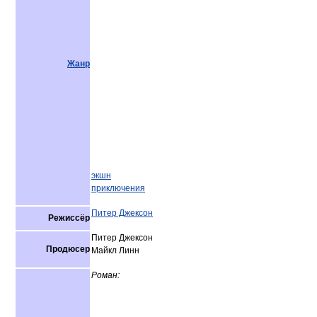
Жанр
экшн
приключения
Питер Джексон
Режиссёр
Питер Джексон
Продюсер
Майкл Линн
Роман: