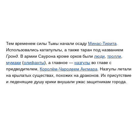
Тем временем силы Тьмы начали осаду
Минас-Тирита
.
Использовались катапульты, а также таран под названием
Гронд
. В армии Саурона кроме орков были
люди
,
тролли
,
мумаки
(
олифанты
), а главное —
назгулы
во главе с
предводителем,
Королём-Чародеем Ангмара
. Назгулы летали
на крылатых существах, похожих на драконов. Их присутствие
и леденящие душу крики внушали ужас защитникам города.