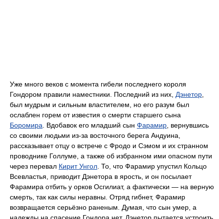
Уже много веков с момента гибели последнего короля
Гондором правили наместники. Последний из них,
Дэнетор
,
был мудрым и сильным властителем, но его разум был
ослаблен горем от известия о смерти старшего сына
Боромира
. Вдобавок его младший сын
Фарамир
, вернувшись
со своими людьми из-за восточного берега Андуина,
рассказывает отцу о встрече с Фродо и Сэмом и их странном
проводнике Голлуме, а также об избранном ими опасном пути
через перевал
Кирит Унгол
. То, что Фарамир упустил Кольцо
Всевластья, приводит Дэнетора в ярость, и он посылает
Фарамира отбить у орков Осгилиат, а фактически — на верную
смерть, так как силы неравны. Отряд гибнет, Фарамир
возвращается серьёзно раненым. Думая, что сын умер, а
надежды на спасение Гондора нет, Дэнетор пытается устроить