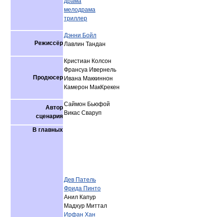
драма
мелодрама
триллер
Дэнни Бойл
Режиссёр
Лавлин Тандан
Кристиан Колсон
Франсуа Ивернель
Продюсер
Ивана Маккиннон
Камерон МакКрекен
Саймон Бьюфой
Автор
Викас Сваруп
сценария
В главных
Дев Патель
Фрида Пинто
Анил Капур
Мадхур Миттал
Ирфан Хан