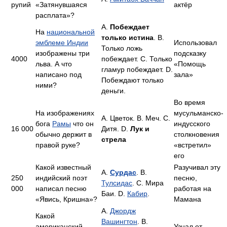
рупий
«Затянувшаяся
актёр
расплата»?
A.
Побеждает
На
национальной
только истина
. B.
эмблеме Индии
Использовал
Только ложь
изображены три
подсказку
4000
побеждает. C. Только
льва. А что
«Помощь
гламур побеждает. D.
написано под
зала»
Побеждают только
ними?
деньги.
Во время
На изображениях
мусульманско-
A. Цветок. B. Меч. C.
бога
Рамы
что он
индусского
16 000
Дитя. D.
Лук и
обычно держит в
столкновения
стрела
правой руке?
«встретил»
его
Какой известный
Разучивал эту
A.
Сурдас
. B.
250
индийский поэт
песню,
Тулсидас
. C. Мира
000
написал песню
работая на
Баи. D.
Кабир
.
«Явись, Кришна»?
Мамана
A.
Джордж
Какой
Вашингтон
. B.
американский
Узнал от