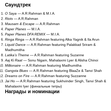
Саундтрек
O Saya
— A.R.Rahman & M.I.A.
Riots
— A.R.Rahman
Mausam & Escape
— A.R.Rahman
Paper Planes
— M.I.A.
Paper Planes DFA REMIX
— M.I.A.
Ringa Ringa
— A.R.Rahman featuring Alka Yagnik & Ila Arun
Liquid Dance
— A.R.Rahman featuring Palakkad Sriram &
Madhumitha
Latika’s Theme
— A.R.Rahman featuring Suzanne
Aaj Ki Raat
— Sonu Nigam, Mahalaxmi Lyer & Alisha Chinoi
Millionaire
— A.R.Rahman featuring Madhumitha
Gangsta Blues
— A.R.Rahman featuring BlaaZe & Tanvi Shah
Dreams on Fire
— A.R.Rahman featuring Suzzanne
Jai Ho
— A.R.Rahman featuring Sukhvinder Singh, Tanvi Shah &
Mahalaxmi Iyer (финальные титры)
Награды и номинации