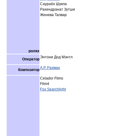
Саурабх Шукла
Рахендранат Зутши
Женева Талвар
ролях
Энтони Дод Мэнтл
Оператор
А.Р. Рахман
Композитор
Celador Films
Film4
Fox Searchlight