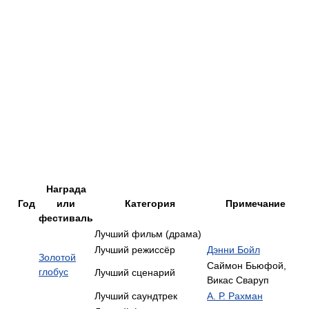
Награда
Год
или
Категория
Примечание
фестиваль
Лучший фильм (драма)
Лучший режиссёр
Дэнни Бойл
Золотой
Саймон Бьюфой,
глобус
Лучший сценарий
Викас Сваруп
Лучший саундтрек
А. Р. Рахман