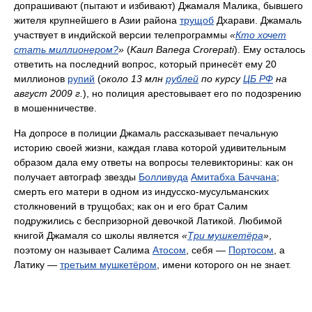
допрашивают (пытают и избивают) Джамаля Малика, бывшего
жителя крупнейшего в Азии района
трущоб
Дхарави. Джамаль
участвует в индийской версии телепрограммы
«
Кто хочет
стать миллионером?
»
(
Kaun Banega Crorepati
). Ему осталось
ответить на последний вопрос, который принесёт ему 20
миллионов
рупий
(
около 13 млн
рублей
по курсу
ЦБ РФ
на
август 2009 г.
), но полиция арестовывает его по подозрению
в мошенничестве.
На допросе в полиции Джамаль рассказывает печальную
историю своей жизни, каждая глава которой удивительным
образом дала ему ответы на вопросы телевикторины: как он
получает автограф звезды
Болливуда
Амитабха Баччана
;
смерть его матери в одном из индусско-мусульманских
столкновений в трущобах; как он и его брат Салим
подружились с беспризорной девочкой Латикой. Любимой
книгой Джамаля со школы является
«
Три мушкетёра
»
,
поэтому он называет Салима
Атосом
, себя —
Портосом
, а
Латику —
третьим мушкетёром
, имени которого он не знает.