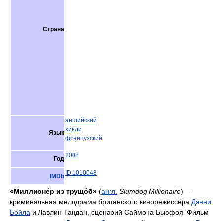
Страна
английский
хинди
Язык
французский
2008
Год
ID 1010048
IMDb
«Миллионе́р из трущо́б»
(
англ.
Slumdog Millionaire
) —
криминальная мелодрама британского кинорежиссёра
Дэнни
Бойла
и Лавлин Тандан, сценарий Саймона Бьюфоя. Фильм