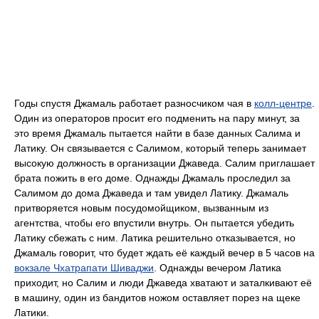
Годы спустя Джамаль работает разносчиком чая в
колл-центре
.
Один из операторов просит его подменить на пару минут, за
это время Джамаль пытается найти в базе данных Салима и
Латику. Он связывается с Салимом, который теперь занимает
высокую должность в организации Джаведа. Салим приглашает
брата пожить в его доме. Однажды Джамаль проследил за
Салимом до дома Джаведа и там увидел Латику. Джамаль
притворяется новым посудомойщиком, вызванным из
агентства, чтобы его впустили внутрь. Он пытается убедить
Латику сбежать с ним. Латика решительно отказывается, но
Джамаль говорит, что будет ждать её каждый вечер в 5 часов на
вокзале Чхатрапати Шиваджи
. Однажды вечером Латика
приходит, но Салим и люди Джаведа хватают и заталкивают её
в машину, один из бандитов ножом оставляет порез на щеке
Латики.