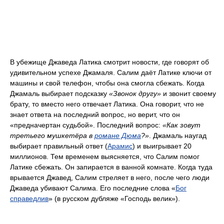
В убежище Джаведа Латика смотрит новости, где говорят об
удивительном успехе Джамаля. Салим даёт Латике ключи от
машины и свой телефон, чтобы она смогла сбежать. Когда
Джамаль выбирает подсказку
«Звонок другу»
и звонит своему
брату, то вместо него отвечает Латика. Она говорит, что не
знает ответа на последний вопрос, но верит, что он
«предначертан судьбой». Последний вопрос:
«Как зовут
третьего мушкетёра в
романе Дюма
?»
. Джамаль наугад
выбирает правильный ответ (
Арамис
) и выигрывает 20
миллионов. Тем временем выясняется, что Салим помог
Латике сбежать. Он запирается в ванной комнате. Когда туда
врывается Джавед, Салим стреляет в него, после чего люди
Джаведа убивают Салима. Его последние слова «
Бог
справедлив
» (в русском дубляже «Господь велик»).