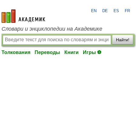
EN
DE
ES
FR
academic.ru
Словари и энциклопедии на Академике
Найти!
Толкования
Переводы
Книги
Игры ⚽