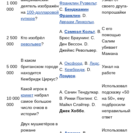
1 000
Франклин Рузвельт
.
деятель изображён
своего друга-
000
C.
Бенджамин
на
100-долларовой
попрошайки
Франклин
. D.
купюре
?
Авраам Линкольн
.
С его
A.
Сэмюэл Кольт
. B.
помощью
2 500
Кто изобрёл
Брюс Браунинг. C.
Салим
000
револьвер
?
Ден Вессон. D.
убивает
Джеймс Револьвер.
Мамана
В каком
A.
Оксфорд
. B.
Лидс
.
5 000
британском городе
Узнал на
C.
Кембридж
. D.
000
находится
работе
Лондон
.
Кембридж Циркус?
Использовал
Какой игрок в
A. Сачин Тендулкар.
подсказку «50
крикет
набрал
10 000
B. Рикки Понтинг. C.
на 50», ему
самое большое
000
Майкл Слэйтер. D.
подбросили
число очков в
Джек Хоббс
.
неправильный
истории?
ответ
Двух мушкетёров в
романе
Использовал