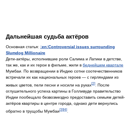
Дальнейшая судьба актёров
Основная статья:
:en:Controversial issues surrounding
Slumdog Millionaire
Дети-актёры, исполнившие роли Салима и Латики в детстве,
так же, как и их герои в фильме, жили в
беднейшем квартале
Мумбаи. По возвращении в Индию сотни соотечественников
встречали их как национальных героев — с гирляндами из
[2]
живых цветов, пели песни и носили на руках
. После
оглушительного успеха картины в Голливуде правительство
Индии пообещало безвозмездно предоставить семьям детей-
актёров квартиры в центре города, однако дети вернулись
[3]
[4]
обратно в трущобы Мумбаи
.