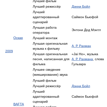
Лучший фильм
Лучший режиссёр
Дэнни Бойл
Лучший
адаптированный
Саймон Бьюфой
сценарий
Лучшая работа
Энтони Дод Мэнтл
оператора
Оскар
Лучший монтаж
Лучшая оригинальная
А. Р. Рахман
музыка к фильму
2009
Лучшая оригинальная
«Jai Ho», музыка
песня, написанная для
А. Р. Рахмана
, слова
фильма
Гульзара
Лучшее сведение
(микширование) звука
Лучший фильм
Лучший режиссёр
Дэнни Бойл
Лучший
адаптированный
Саймон Бьюфой
сценарий
BAFTA
Лучшая работа