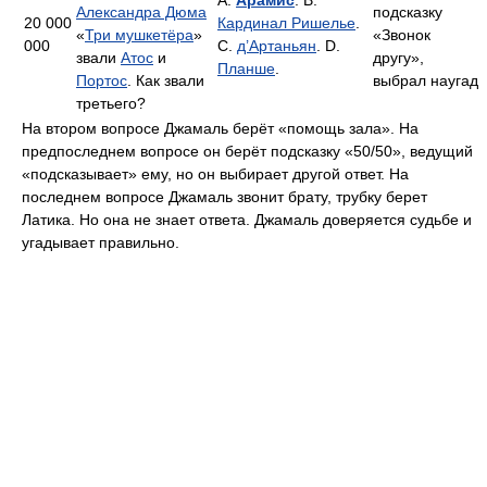
A.
Арамис
. B.
Александра Дюма
подсказку
20 000
Кардинал Ришелье
.
«
Три мушкетёра
»
«Звонок
000
C.
д’Артаньян
. D.
звали
Атос
и
другу»,
Планше
.
Портос
. Как звали
выбрал наугад
третьего?
На втором вопросе Джамаль берёт «помощь зала». На
предпоследнем вопросе он берёт подсказку «50/50», ведущий
«подсказывает» ему, но он выбирает другой ответ. На
последнем вопросе Джамаль звонит брату, трубку берет
Латика. Но она не знает ответа. Джамаль доверяется судьбе и
угадывает правильно.