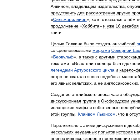
Анвином
,
владельцем
издательства
,
опубл
представить
для
рассмотрения
другие
про
«
Сильмариллион
»,
хотя
отозвался
о
нём
п
продолжение
«
Хоббита
»
и
уже
16
декабря
книги
.
Целью
Толкина
было
создать
английский
э
со
средневековыми
мифами
Северной
Ев
«
Беовульф
»,
а
также
с
другими
староскан
текстами
. «
Властелин
колец
»
был
вдохнов
легендами
Артуровского
цикла
и
карело
-
ф
остро
не
хватало
эпоса
подобных
масштаб
его
явных
кельтских
,
а
не
англосаксонских
Создание
английского
эпоса
часто
обсужд
дискуссионная
группа
в
Оксфордском
унив
исландские
мифы
и
собственные
неопубл
этой
группы
,
Клайвом
Льюисом
,
что
в
отсу
Параллельно
с
этими
дискуссиями
в
декаб
нескольких
неудачных
попыток
история
на
превратившись
скорее
в
продолжение
нео