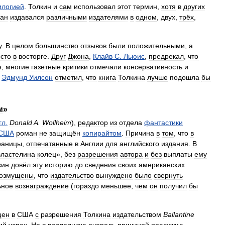
илогией
.
Толкин
и
сам
использовал
этот
термин
,
хотя
в
других
ан
издавался
различными
издателями
в
одном
,
двух
,
трёх
,
у
.
В
целом
большинство
отзывов
были
положительными
,
а
сто
в
восторге
.
Друг
Джона
,
Клайв
С
.
Льюис
,
предрекал
,
что
я
,
многие
газетные
критики
отмечали
консервативность
и
Эдмунд
Уилсон
отметил
,
что
книга
Толкина
лучше
подошла
бы
м
»
гл
.
Donald
A
.
Wollheim
),
редактор
из
отдела
фантастики
США
роман
не
защищён
копирайтом
.
Причина
в
том
,
что
в
раницы
,
отпечатанные
в
Англии
для
английского
издания
.
В
ластелина
колец
»,
без
разрешения
автора
и
без
выплаты
ему
кин
довёл
эту
историю
до
сведения
своих
американских
озмущены
,
что
издательство
вынуждено
было
свернуть
ьное
вознаграждение
(
гораздо
меньшее
,
чем
он
получил
бы
щен
в
США
с
разрешения
Толкина
издательством
Ballantine
ий
успех
.
Не
в
последнюю
очередь
причиной
послужил