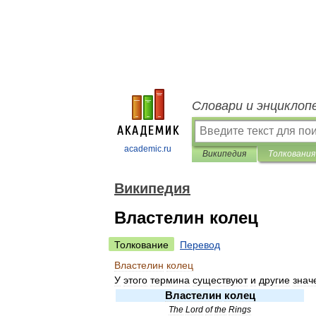
Словари и энциклоп
academic.ru
Википедия
Толкования
Википедия
Властелин колец
Толкование
Перевод
Властелин
колец
У
этого
термина
существуют
и
другие
знач
Властелин
колец
The
Lord
of
the
Rings