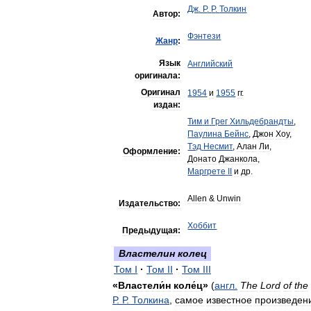
Дж
.
Р
.
Р
.
Толкин
Автор:
Фэнтези
Жанр
:
Язык
Английский
оригинала:
Оригинал
1954
и
1955
гг
.
издан:
Тим
и
Грег
Хильдебрандты
,
Паулина
Бейнс
,
Джон
Хоу
,
Тэд
Несмит
,
Алан
Ли
,
Оформление:
Донато
Джанкола
,
Маргрете
II
и
др
.
Allen
&
Unwin
Издательство:
Хоббит
Предыдущая:
Властелин
колец
Том
I
·
Том
II
·
Том
III
«
Властели́н
коле́ц
»
(
англ
.
The
Lord
of
the
Р
.
Р
.
Толкина
,
самое
известное
произведен