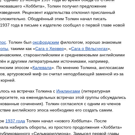
иковавшего
«
Хоббита
»,
Толкин
получил
предложение
изведения
.
Рецензент
издательства
отклонил
присланный
оложительно
.
Ободрённый
этим
Толкин
начал
писать
1937
года
в
письме
к
издателю
сообщил
о
первой
главе
новой
пос
.
Толкин
был
оксфордским
филологом
,
хорошо
знакомым
ропы
,
такими
как
«
Сага
о
Хервер
», «
Сага
о
Вёльсунгах
»,
динавскими
,
староанглийскими
и
средневековыми
английскими
лён
и
другими
литературными
источниками
,
например
,
инским
эпосом
«
Калевала
».
По
мнению
Толкина
,
англосаксам
ов
,
артуровский
миф
он
считал
неподобающей
заменой
из
-
за
,
корней
.
алось
на
встречах
Толкина
с
Инклингами
(
литературная
ерситете
,
на
еженедельных
встречах
этой
группы
обсуждались
икованные
сочинения
).
Толкин
согласился
с
одним
из
членов
тствие
английского
эпоса
необходимо
его
создать
самим
.
ре
1937
года
Толкин
начал
«
нового
Хоббита
».
После
чала
набирать
обороты
,
из
простого
продолжения
«
Хоббита
»
публикованного
«
Сильмариллиона
».
Замысел
первой
главы