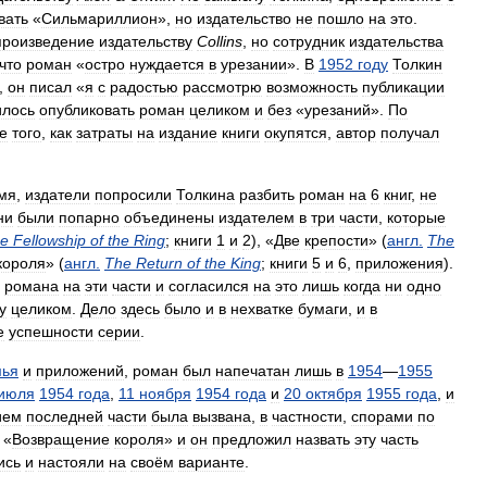
вать
«
Сильмариллион
»,
но
издательство
не
пошло
на
это
.
произведение
издательству
Collins
,
но
сотрудник
издательства
что
роман
«
остро
нуждается
в
урезании
».
В
1952
году
Толкин
,
он
писал
«
я
с
радостью
рассмотрю
возможность
публикации
илось
опубликовать
роман
целиком
и
без
«
урезаний
».
По
е
того
,
как
затраты
на
издание
книги
окупятся
,
автор
получал
мя
,
издатели
попросили
Толкина
разбить
роман
на
6
книг
,
не
ни
были
попарно
объединены
издателем
в
три
части
,
которые
e
Fellowship
of
the
Ring
;
книги
1
и
2
), «
Две
крепости
» (
англ
.
The
короля
» (
англ
.
The
Return
of
the
King
;
книги
5
и
6
,
приложения
).
романа
на
эти
части
и
согласился
на
это
лишь
когда
ни
одно
у
целиком
.
Дело
здесь
было
и
в
нехватке
бумаги
,
и
в
е
успешности
серии
.
мья
и
приложений
,
роман
был
напечатан
лишь
в
1954
—
1955
июля
1954
года
,
11
ноября
1954
года
и
20
октября
1955
года
,
и
ием
последней
части
была
вызвана
,
в
частности
,
спорами
по
«
Возвращение
короля
»
и
он
предложил
назвать
эту
часть
ись
и
настояли
на
своём
варианте
.