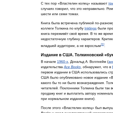
С
тех
пор
«
Властелин
колец
»
называют
тр
случаях
говорил
,
что
это
неправильно
.
Ром
шести
или
семи
томах
.
Книга
была
встречена
публикой
по
-
разном
коллеги
Толкина
по
клубу
Inklings
были
про
книга
переживёт
своё
время
.
В
то
же
врем
недостаточную
глубину
характеров
.
Критик
[
1
]
младшей
аудитории
,
а
не
взрослым
.
Издание
в
США
.
Толкиновский
«
бу
В
начале
1960
-
х
,
Дональд
А
.
Воллхейм
(
ан
издательства
Ace
Books
,
обнаружил
,
что
в
первом
издании
в
США
использовались
ст
США
было
опубликовано
новое
издание
«
В
какого
бы
то
ни
было
вознаграждения
.
Тол
читателей
.
Поклонники
Толкина
были
так
в
продажу
книг
и
выплатить
автору
номинал
при
нормальном
издании
книги
).
После
этого
«
Властелин
колец
»
был
выпу
Books
и
имел
ошеломляющий
коммерческ