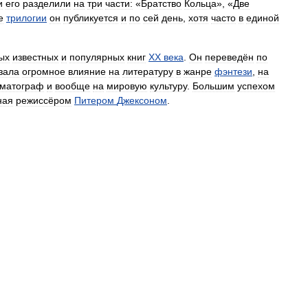
и
его
разделили
на
три
части:
«
Братство
Кольца
», «
Две
е
трилогии
он
публикуется
и
по
сей
день
,
хотя
часто
в
единой
ых
известных
и
популярных
книг
XX
века
.
Он
переведён
по
зала
огромное
влияние
на
литературу
в
жанре
фэнтези
,
на
ематограф
и
вообще
на
мировую
культуру
.
Большим
успехом
ная
режиссёром
Питером
Джексоном
.