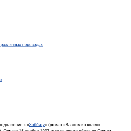
различных
переводах
ах
родолжение
к
«
Хоббиту
» (
роман
«
Властелин
колец
»
).
Однако
15
ноября
1937
года
во
время
обеда
со
Стэнли