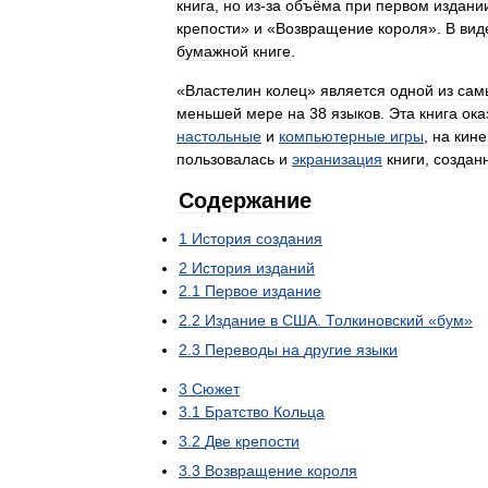
книга
,
но
из
-
за
объёма
при
первом
издани
крепости
»
и
«
Возвращение
короля
».
В
вид
бумажной
книге
.
«
Властелин
колец
»
является
одной
из
сам
меньшей
мере
на
38
языков
.
Эта
книга
ока
настольные
и
компьютерные
игры
,
на
кин
пользовалась
и
экранизация
книги
,
создан
Содержание
1
История
создания
2
История
изданий
2
.
1
Первое
издание
2
.
2
Издание
в
США
.
Толкиновский
«
бум
»
2
.
3
Переводы
на
другие
языки
3
Сюжет
3
.
1
Братство
Кольца
3
.
2
Две
крепости
3
.
3
Возвращение
короля