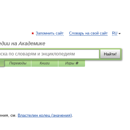
Запомнить сайт
Словарь на свой сайт
RU
едии на Академике
Найти!
Переводы
Книги
Игры ⚽
ения
,
см
.
Властелин
колец
(
значения
)
.