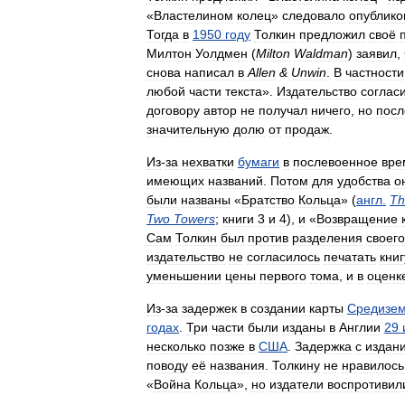
«
Властелином
колец
»
следовало
опублико
Тогда
в
1950
году
Толкин
предложил
своё
Милтон
Уолдмен
(
Milton
Waldman
)
заявил
,
снова
написал
в
Allen
&
Unwin
.
В
частности
любой
части
текста
».
Издательство
соглас
договору
автор
не
получал
ничего
,
но
посл
значительную
долю
от
продаж
.
Из
-
за
нехватки
бумаги
в
послевоенное
вре
имеющих
названий
.
Потом
для
удобства
о
были
названы
«
Братство
Кольца
» (
англ
.
Th
Two
Towers
;
книги
3
и
4
),
и
«
Возвращение
Сам
Толкин
был
против
разделения
своего
издательство
не
согласилось
печатать
книг
уменьшении
цены
первого
тома
,
и
в
оценк
Из
-
за
задержек
в
создании
карты
Средизе
годах
.
Три
части
были
изданы
в
Англии
29
несколько
позже
в
США
.
Задержка
с
издан
поводу
её
названия
.
Толкину
не
нравилось
«
Война
Кольца
»,
но
издатели
воспротивил