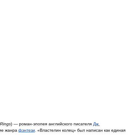
Rings
) —
роман
-
эпопея
английского
писателя
Дж
.
ие
жанра
фэнтези
. «
Властелин
колец
»
был
написан
как
единая