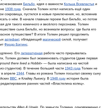
исчезновения
Бильбо
,
идея
о
важности
Кольца
Всевластья
и
сне
1938
года
.
Сначала
Толкин
хотел
написать
ещё
один
ои
сокровища
,
пустился
в
новые
приключения
,
но
,
вспомнив
исать
о
нём
.
В
начале
главным
героем
был
Бильбо
,
но
потом
ная
для
такого
комичного
и
весёлого
персонажа
.
Толкин
тешествие
сына
Бильбо
,
но
возникали
вопросы:
где
была
его
пасное
путешествие
?
В
итоге
Толкин
решил
продолжить
ых
артефакт
,
обладающий
магической
силой
,
получает
ит
Фродо
Бэггинс
.
едленно
.
Его
литературная
работа
часто
прерывалась
ти
,
Толкин
должен
был
экзаменовать
студентов
(
даже
первая
ground
there
lived
a
Hobbit
»
—
была
написана
на
чистой
из
студентов
).
В
течение
большей
части
1943
года
Толкин
не
у
в
апреле
1944
.
Главы
из
романа
Толкин
посылал
своему
сыну
ийских
ВВС
,
и
Клайву
Льюису
.
В
1948
году
история
была
редактирование
ранних
частей
«
Властелина
колец
».
дательству
Allen
&
Unwin
.
По
замыслу
Толкина
,
одновременно
с