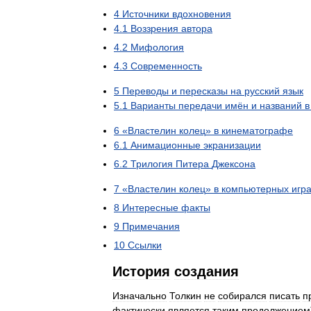
4
Источники
вдохновения
4
.
1
Воззрения
автора
4
.
2
Мифология
4
.
3
Современность
5
Переводы
и
пересказы
на
русский
язык
5
.
1
Варианты
передачи
имён
и
названий
в
6
«
Властелин
колец
»
в
кинематографе
6
.
1
Анимационные
экранизации
6
.
2
Трилогия
Питера
Джексона
7
«
Властелин
колец
»
в
компьютерных
игр
8
Интересные
факты
9
Примечания
10
Ссылки
История
создания
Изначально
Толкин
не
собирался
писать
п
фактически
является
таким
продолжением