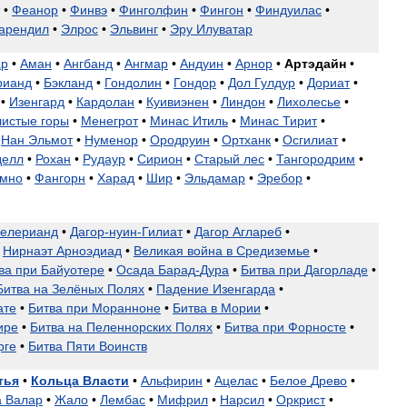
•
Феанор
•
Финвэ
•
Финголфин
•
Фингон
•
Финдуилас
•
арендил
•
Элрос
•
Эльвинг
•
Эру
Илуватар
ар
•
Аман
•
Ангбанд
•
Ангмар
•
Андуин
•
Арнор
•
Артэдайн
•
рианд
•
Бэкланд
•
Гондолин
•
Гондор
•
Дол
Гулдур
•
Дориат
•
•
Изенгард
•
Кардолан
•
Куивиэнен
•
Линдон
•
Лихолесье
•
листые
горы
•
Менегрот
•
Минас
Итиль
•
Минас
Тирит
•
Нан
Эльмот
•
Нуменор
•
Ородруин
•
Ортханк
•
Осгилиат
•
делл
•
Рохан
•
Рудаур
•
Сирион
•
Старый
лес
•
Тангородрим
•
умно
•
Фангорн
•
Харад
•
Шир
•
Эльдамар
•
Эребор
•
елерианд
•
Дагор
-
нуин
-
Гилиат
•
Дагор
Аглареб
•
Нирнаэт
Арноэдиад
•
Великая
война
в
Средиземье
•
ва
при
Байуотере
•
Осада
Барад
-
Дура
•
Битва
при
Дагорладе
•
Битва
на
Зелёных
Полях
•
Падение
Изенгарда
•
ате
•
Битва
при
Моранноне
•
Битва
в
Мории
•
ире
•
Битва
на
Пеленнорских
Полях
•
Битва
при
Форносте
•
рге
•
Битва
Пяти
Воинств
тья
•
Кольца
Власти
•
Альфирин
•
Ацелас
•
Белое
Древо
•
а
Валар
•
Жало
•
Лембас
•
Мифрил
•
Нарсил
•
Оркрист
•