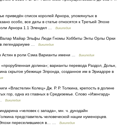
ье приведён список королей Арнора, упомянутых в
казано особо, все даты в статье относятся к Третьей Эпохе
ороли Арнора 1.1 Элендил …
Википедия
Валар Майар Эльфы Люди Гномы Хоббиты Энты Орлы Орки
) в легендариуме …
Википедия
 Астин в роли Сэма Варианты имени …
Википедия
е «прорубленная долина»; варианты перевода Раздол, Дольн,
лкина скрытое убежище Элронда, созданное им в Эриадоре в
ия
иги «Властелин Колец» Дж. Р. Р. Толкина, крепость в долине
ых гор, одна из главных в Средиземье. Слово «Изенгард»
… …
Википедия
индарина «человек с запада», мн. ч. дунэдайн
. Толкина представитель человеческой нации нуменорцев.
й Эпохи переселившиеся в… …
Википедия