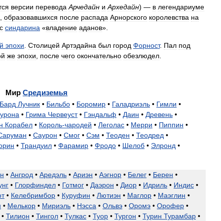
тся
версии
перевода
Арчедайн
и
Архедайн
) —
в
легендариуме
,
образовавшихся
после
распада
Арнорского
королевства
на
с
синдарина
«
владение
аданов
».
й
эпохи
.
Столицей
Артэдайна
был
город
Форност
.
Пал
под
ой
же
эпохи
,
после
чего
окончательно
обезлюдел
.
Мир
Средиземья
Бард
Лучник
•
Бильбо
•
Боромир
•
Галадриэль
•
Гимли
•
урона
•
Грима
Червеуст
•
Гэндальф
•
Даин
•
Древень
•
н
Корабел
•
Король
-
чародей
•
Леголас
•
Мерри
•
Пиппин
•
Саруман
•
Саурон
•
Смог
•
Сэм
•
Теоден
•
Теодред
•
орин
•
Трандуил
•
Фарамир
•
Фродо
•
Шелоб
•
Элронд
•
н
•
Ангрод
•
Аредэль
•
Ариэн
•
Аэгнор
•
Белег
•
Берен
•
унг
•
Глорфиндел
•
Готмог
•
Даэрон
•
Диор
•
Идриль
•
Индис
•
от
•
Келебримбор
•
Куруфин
•
Лютиэн
•
Маглор
•
Маэглин
•
н
•
Мелькор
•
Мириэль
•
Нэсса
•
Ольвэ
•
Оромэ
•
Орофер
•
•
Тилион
•
Тингол
•
Тулкас
•
Туор
•
Тургон
•
Турин
Турамбар
•