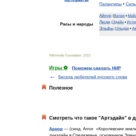
Палантиры
•
Силь
Айнур
(
Валар
•
Май
Люди
(
Эдайн
•
Исте
Расы
и
народы
Эльфы
(
Эльдар
•
А
Wikimedia
Foundation
.
2010
.
Игры ⚽
Поможем сделать НИР
Беседа любителей русского слова
Полезное
Смотреть что такое "Артэдайн" в д
Арнор
— (синд. Arnor «Королевские земли
дунэдайн в Средиземье, основанное Элендил