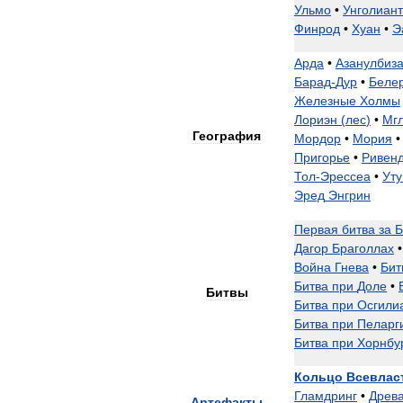
Ульмо
•
Унголиант
Финрод
•
Хуан
•
Э
Арда
•
Азанулбиз
Барад
-
Дур
•
Беле
Железные
Холмы
Лориэн
(
лес
)
•
Мг
География
Мордор
•
Мория
•
Пригорье
•
Ривен
Тол
-
Эрессеа
•
Ут
Эред
Энгрин
Первая
битва
за
Б
Дагор
Браголлах
•
Война
Гнева
•
Бит
Битва
при
Доле
•
Битвы
Битва
при
Осгили
Битва
при
Пеларг
Битва
при
Хорнбу
Кольцо
Всевлас
Гламдринг
•
Древ
Артефакты