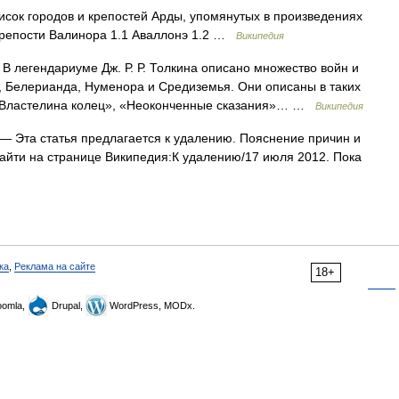
ок городов и крепостей Арды, упомянутых в произведениях
и крепости Валинора 1.1 Аваллонэ 1.2 …
Википедия
В легендариуме Дж. Р. Р. Толкина описано множество войн и
, Белерианда, Нуменора и Средиземья. Они описаны в таких
, «Властелина колец», «Неоконченные сказания»… …
Википедия
— Эта статья предлагается к удалению. Пояснение причин и
айти на странице Википедия:К удалению/17 июля 2012. Пока
ка
,
Реклама на сайте
18+
omla,
Drupal,
WordPress, MODx.