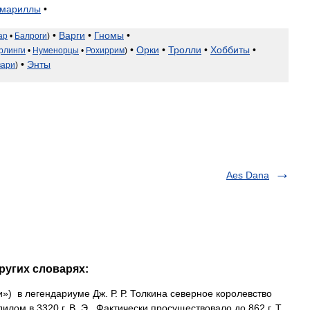
мариллы
•
•
Варги
•
Гномы
•
ар
•
Балроги
)
•
Орки
•
Тролли
•
Хоббиты
•
рлинги
•
Нуменорцы
•
Рохиррим
)
•
Энты
вари
)
Aes Dana
ругих словарях:
») в легендариуме Дж. Р. Р. Толкина северное королевство
ом в 3320 г. В. Э.. Фактически просуществовало до 862 г. Т.