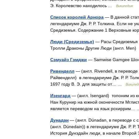
Э. Королевство находилось …
Википедия
Список королей Арнора
— В данной стат
легендариуме Дж. Р. Р. Толкина. Если не у
Средиземья. Содержание 1 Верховные к
Люди (Средиземье)
— Расы Средиземья 
Тролли Драконы Другие Люди (англ. Men
Сэмуайз Гэмджи
— Samwise Gamgee Шон
Ривенделл
— (англ. Rivendell, в перевод
Райвенделл) в легендариуме Дж. Р. Р. То
1697 году В. Э. для защиты от… …
Википед
Изенгард
— (англ. Isengard) топоним из кн
Нан Курунир на южной оконечности Мглист
является переводом на язык рохиррим
Дунадан
— (англ. Dúnadan, в переводе с с
(англ. Dúnedain)) в легендариуме Дж. Р. Р
История Дунэдайн люди, в начале Второ