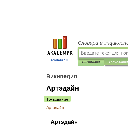
Словари и энциклоп
academic.ru
Википедия
Толкования
Википедия
Артэдайн
Толкование
Артэдайн
Артэдайн