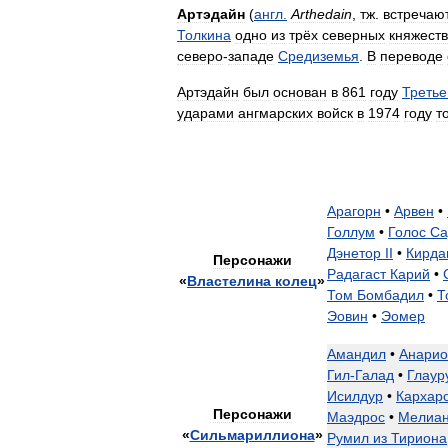
Артэдайн
(
англ
.
Arthedain
,
тж
.
встречаю
Толкина
одно
из
трёх
северных
княжеств
северо
-
западе
Средиземья
.
В
переводе
Артэдайн
был
основан
в
861
году
Третье
ударами
ангмарских
войск
в
1974
году
т
Арагорн
•
Арвен
•
Голлум
•
Голос
Са
Дэнетор
II
•
Кирда
Персонажи
Радагаст
Карий
•
«
Властелина
колец
»
Том
Бомбадил
•
Т
Эовин
•
Эомер
Амандил
•
Анарио
Гил
-
Галад
•
Глаур
Исилдур
•
Кархар
Персонажи
Маэдрос
•
Мелиа
«
Сильмариллиона
»
Румил
из
Тириона