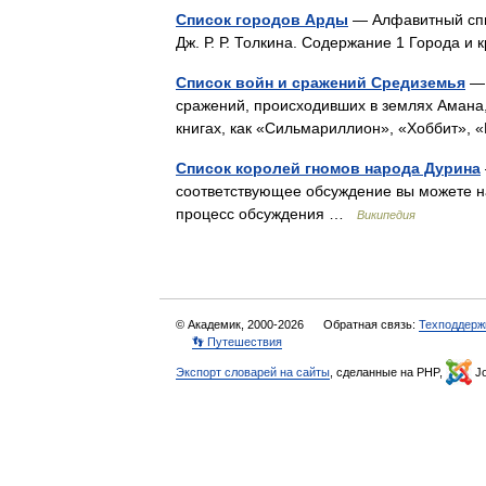
Список городов Арды
— Алфавитный спис
Дж. Р. Р. Толкина. Содержание 1 Города 
Список войн и сражений Средиземья
— 
сражений, происходивших в землях Амана
книгах, как «Сильмариллион», «Хоббит»
Список королей гномов народа Дурина
соответствующее обсуждение вы можете н
процесс обсуждения …
Википедия
© Академик, 2000-2026
Обратная связь:
Техподдерж
👣 Путешествия
Экспорт словарей на сайты
, сделанные на PHP,
Jo