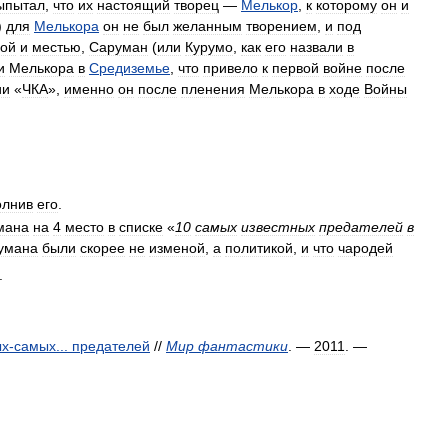
ыпытал
,
что
их
настоящий
творец
—
Мелькор
,
к
которому
он
и
)
для
Мелькора
он
не
был
желанным
творением
,
и
под
ой
и
местью
,
Саруман
(
или
Курумо
,
как
его
назвали
в
и
Мелькора
в
Средиземье
,
что
привело
к
первой
войне
после
ии
«
ЧКА
»,
именно
он
после
пленения
Мелькора
в
ходе
Войны
олнив
его
.
мана
на
4
место
в
списке
«
10
самых
известных
предателей
в
умана
были
скорее
не
изменой
,
а
политикой
,
и
что
чародей
.
ых
-
самых
...
предателей
//
Мир
фантастики
. —
2011
. —