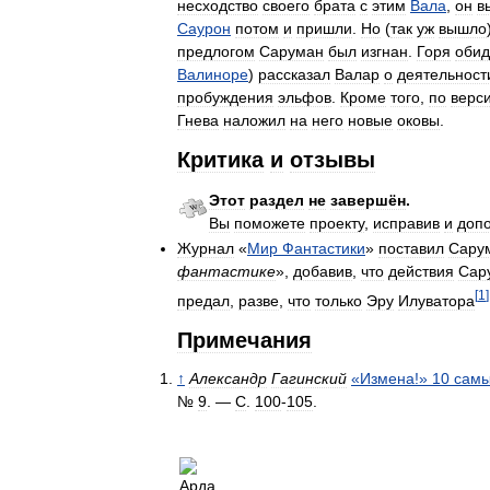
несходство
своего
брата
с
этим
Вала
,
он
в
Саурон
потом
и
пришли
.
Но
(
так
уж
вышло
предлогом
Саруман
был
изгнан
.
Горя
обид
Валиноре
)
рассказал
Валар
о
деятельност
пробуждения
эльфов
.
Кроме
того
,
по
верс
Гнева
наложил
на
него
новые
оковы
.
Критика
и
отзывы
Этот
раздел
не
завершён
.
Вы
поможете
проекту
,
исправив
и
доп
Журнал
«
Мир
Фантастики
»
поставил
Сару
фантастике
»,
добавив
,
что
действия
Сар
[
1
]
предал
,
разве
,
что
только
Эру
Илуватора
Примечания
↑
Александр
Гагинcкий
«
Измена
!»
10
сам
№
9
. —
С
.
100
-
105
.