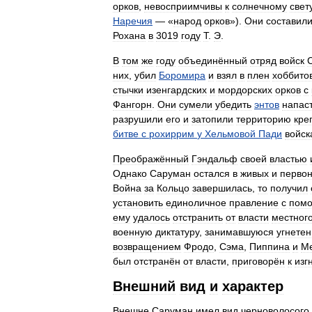
орков
,
невосприимчивы
к
солнечному
свет
Наречия
— «
народ
орков
»).
Они
составил
Рохана
в
3019
году
Т
.
Э
.
В
том
же
году
объединённый
отряд
войск
них
,
убил
Боромира
и
взял
в
плен
хоббито
стычки
изенгардских
и
мордорских
орков
с
Фангорн
.
Они
сумели
убедить
энтов
напас
разрушили
его
и
затопили
территорию
кре
битве
с
рохиррим
у
Хельмовой
Пади
войск
Преображённый
Гэндальф
своей
властью
Однако
Саруман
остался
в
живых
и
перво
Война
за
Кольцо
завершилась
,
то
получил
установить
единоличное
правление
с
пом
ему
удалось
отстранить
от
власти
местног
военную
диктатуру
,
занимавшуюся
угнете
возвращением
Фродо
,
Сэма
,
Пиппина
и
М
был
отстранён
от
власти
,
приговорён
к
изг
Внешний
вид
и
характер
Внешне
Саруман
имел
вид
черноволосого