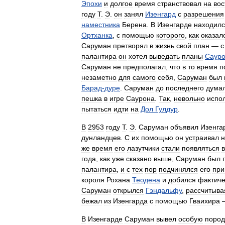
Эпохи
и
долгое
время
странствовал
на
вос
году
Т
.
Э
.
он
занял
Изенгард
с
разрешения
наместника
Берена
.
В
Изенгарде
находил
Ортханка
,
с
помощью
которого
,
как
оказал
Саруман
претворял
в
жизнь
свой
план
—
с
палантира
он
хотел
выведать
планы
Саур
Саруман
не
предполагал
,
что
в
то
время
п
незаметно
для
самого
себя
,
Саруман
был
Барад
-
дуре
.
Саруман
до
последнего
дума
пешка
в
игре
Саурона
.
Так
,
невольно
испо
пытаться
идти
на
Дол
Гулдур
.
В
2953
году
Т
.
Э
.
Саруман
объявил
Изенга
дунландцев
.
С
их
помощью
он
устраивал
н
же
время
его
лазутчики
стали
появляться
в
года
,
как
уже
сказано
выше
,
Саруман
был
палантира
,
и
с
тех
пор
подчинялся
его
при
короля
Рохана
Теодена
и
добился
фактиче
Саруман
открылся
Гэндальфу
,
рассчитыва
бежал
из
Изенгарда
с
помощью
Гваихира
В
Изенгарде
Саруман
вывел
особую
пород