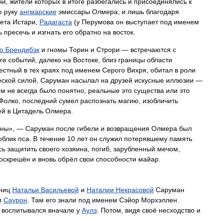
ни
,
жители
которых
в
итоге
разбегались
и
присоединялись
к
ю
руку
ангмарские
эмиссары
Олмера
;
и
лишь
благодаря
ета
Истари
,
Радагаста
(
у
Перумова
он
выступает
под
именем
ь
пресечь
и
изгнать
его
обратно
на
восток
.
о
Брендибэк
и
гномы
Торин
и
Строри
—
встречаются
с
ге
событий
,
далеко
на
Востоке
,
близ
границы
области
естный
в
тех
краях
под
именем
Серого
Вихря
,
обитал
в
роли
еской
силой
,
Саруман
насылал
на
друзей
искусные
иллюзии
—
ём
не
всегда
было
понятно
,
реальные
это
существа
или
это
Фолко
,
последний
сумел
распознать
магию
,
изобличить
ей
в
Цитадель
Олмера
.
нны
», —
Саруман
после
гибели
и
возвращения
Олмера
был
облик
пса
.
В
течение
10
лет
он
служил
потерявшему
память
сь
защитить
своего
хозяина
,
погиб
,
зарубленный
мечом
,
оскрешён
и
вновь
обрёл
свои
способности
майар
.
ниц
Натальи
Васильевой
и
Наталии
Некрасовой
Саруман
и
Саурон
.
Там
его
знали
под
именем
Сэйор
Морхэллен
.
воспитывался
вначале
у
Аулэ
.
Потом
,
видя
своё
несходство
и