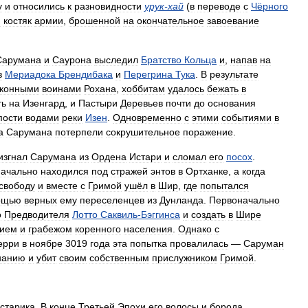
у
и
относились
к
разновидности
урук
-
хай
(
в
переводе
с
Чёрного
и
костяк
армии
,
брошенной
на
окончательное
завоевание
Сарумана
и
Саурона
выследил
Братство
Кольца
и
,
напав
на
в
Мериадока
Брендибака
и
Перегрина
Тука
.
В
результате
конными
воинами
Рохана
,
хоббитам
удалось
бежать
в
ть
на
Изенгард
,
и
Пастыри
Деревьев
почти
до
основания
пости
водами
реки
Изен
.
Одновременно
с
этими
событиями
в
а
Сарумана
потерпели
сокрушительное
поражение
.
изгнал
Сарумана
из
Ордена
Истари
и
сломал
его
посох
.
начально
находился
под
стражей
энтов
в
Ортханке
,
а
когда
свободу
и
вместе
с
Гримой
ушёл
в
Шир
,
где
попытался
ощью
верных
ему
переселенцев
из
Дунланда
.
Первоначально
о
Предводителя
Лотто
Саквиль
-
Бэггинса
и
создать
в
Шире
нием
и
грабежом
коренного
населения
.
Однако
с
ерри
в
ноябре
3019
года
эта
попытка
провалилась
—
Саруман
нанию
и
убит
своим
собственным
прислужником
Гримой
.
старика
.
В
конце
Третьей
Эпохи
его
волосы
и
борода