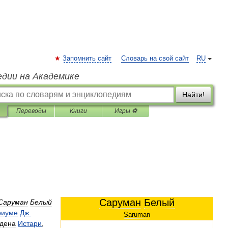
Запомнить сайт
Словарь на свой сайт
RU
едии на Академике
Найти!
Переводы
Книги
Игры ⚽
Саруман
Белый
Саруман
Белый
риуме
Дж
.
Saruman
дена
Истари
,