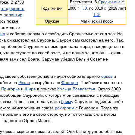
токе
.
В
2759
Бессмертен
.
В
Средиземье
с
гондорского
Годы
жизни
1000
г
.
Т
.
Э
.
по
3019
г
. (
2019
лет
)
ся
палантир
Т
.
Э
.
ось
позже
,
Оружие
Магический
посох
помощью
она
и
собственноручно
освободить
Средиземье
от
сил
зла
.
Но
ока
он
смотрел
на
Саурона
,
Саурон
сам
смотрел
на
него
.
Так
,
порабощён
Сауроном
с
помощью
палантира
,
находящегося
в
л
,
что
поступает
по
своей
воле
,
и
не
понимал
,
что
он
—
лишь
лняя
замысел
Врага
,
Саруман
убедил
Белый
Совет
не
рд
своей
собственностью
и
начал
собирать
армию
орков
и
абеги
на
Рохан
и
вырубал
лес
Фангорн
.
Приблизительно
в
то
Пригорье
и
Шире
в
поисках
Кольца
Всевластья
.
Около
3000
порабощён
Сауроном
,
с
которым
он
связывался
с
помощью
казам
.
Через
своего
лазутчика
Гриму
Саруман
подчинил
себе
ского
неисполнения
союза
рохиррим
с
Гондором
.
Тогда
же
я
привлечь
его
на
свою
сторону
,
но
тот
отказался
,
а
потом
—
одного
из
Орлов
Манвэ
.
у
орков
,
скрестив
орков
и
людей
.
Они
были
крупнее
обычных