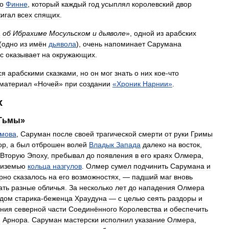
о
Финне
,
который
каждый
год
усыплял
королевский
двор
игал
всех
спящих
.
а
об
Ибрахиме
Мосульском
и
дьяволе
»,
одной
из
арабских
(
одно
из
имён
дьявола
),
очень
напоминает
Сарумана
с
оказывает
на
окружающих
.
ся
арабскими
сказками
,
но
он
мог
знать
о
них
кое
-
что
материал
«
Ночей
»
при
создании
«
Хроник
Нарнии
»
.
х
Тьмы
»
мова
,
Саруман
после
своей
трагической
смерти
от
руки
Гримы
ор
,
а
был
отброшен
волей
Владык
Запада
далеко
на
восток
,
Вторую
Эпоху
,
пребывал
до
появления
в
его
краях
Олмера
,
иземью
кольца
назгулов
.
Олмер
сумел
подчинить
Сарумана
и
рно
сказалось
на
его
возможностях
, —
падший
маг
вновь
ать
разные
обличья
.
За
несколько
лет
до
нападения
Олмера
идом
старика
-
беженца
Храудуна
—
с
целью
сеять
раздоры
и
ения
северной
части
Соединённого
Королевства
и
обеспечить
я
Арнора
.
Саруман
мастерски
исполнил
указание
Олмера
,