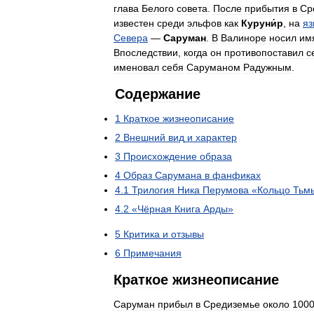
глава
Белого
совета
.
После
прибытия
в
Ср
известен
среди
эльфов
как
Куруни́р
,
на
яз
Севера
—
Саруман
.
В
Валиноре
носил
им
Впоследствии
,
когда
он
противопоставил
с
именовал
себя
Саруманом
Радужным
.
Содержание
1
Краткое
жизнеописание
2
Внешний
вид
и
характер
3
Происхождение
образа
4
Образ
Сарумана
в
фанфиках
4
.
1
Трилогия
Ника
Перумова
«
Кольцо
Тьм
4
.
2
«
Чёрная
Книга
Арды
»
5
Критика
и
отзывы
6
Примечания
Краткое
жизнеописание
Саруман
прибыл
в
Средиземье
около
100