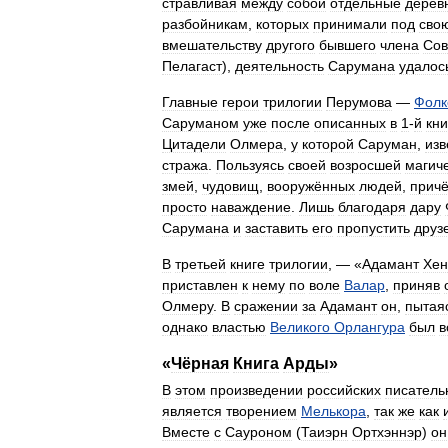
стравливая
между
собой
отдельные
дерев
разбойникам
,
которых
принимали
под
сво
вмешательству
другого
бывшего
члена
Сов
Пелагаст
),
деятельность
Сарумана
удалос
Главные
герои
трилогии
Перумова
—
Фолк
Cаруманом
уже
после
описанных
в
1
-
й
кни
Цитадели
Олмера
,
у
которой
Саруман
,
изв
стража
.
Пользуясь
своей
возросшей
магич
змей
,
чудовищ
,
вооружённых
людей
,
прич
просто
наваждение
.
Лишь
благодаря
дару
Сарумана
и
заставить
его
пропустить
друз
В
третьей
книге
трилогии
, — «
Адамант
Хе
приставлен
к
нему
по
воле
Валар
,
приняв
Олмеру
.
В
сражении
за
Адамант
он
,
пытая
однако
властью
Великого
Орлангура
был
в
«
Чёрная
Книга
Арды
»
В
этом
произведении
российских
писатель
является
творением
Мелькора
,
так
же
как
Вместе
с
Сауроном
(
Таиэрн
Ортхэннэр
)
он