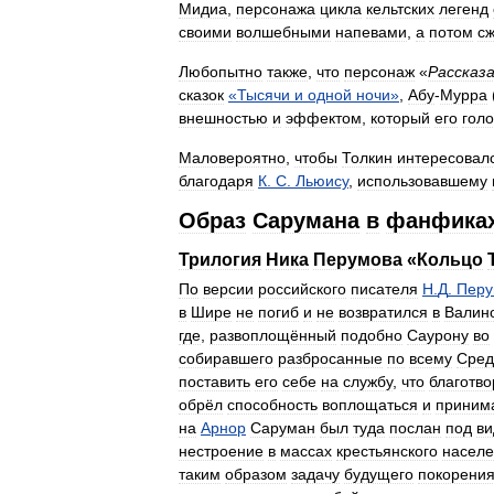
Мидиа
,
персонажа
цикла
кельтских
легенд
своими
волшебными
напевами
,
а
потом
сж
Любопытно
также
,
что
персонаж
«
Рассказ
сказок
«
Тысячи
и
одной
ночи
»
,
Абу
-
Мурра
внешностью
и
эффектом
,
который
его
голо
Маловероятно
,
чтобы
Толкин
интересовал
благодаря
К
.
С
.
Льюису
,
использовавшему
Образ
Сарумана
в
фанфика
Трилогия
Ника
Перумова
«
Кольцо
По
версии
российского
писателя
Н
.
Д
.
Перу
в
Шире
не
погиб
и
не
возвратился
в
Валин
где
,
развоплощённый
подобно
Саурону
во
собиравшего
разбросанные
по
всему
Сред
поставить
его
себе
на
службу
,
что
благотво
обрёл
способность
воплощаться
и
приним
на
Арнор
Саруман
был
туда
послан
под
в
нестроение
в
массах
крестьянского
насел
таким
образом
задачу
будущего
покорени