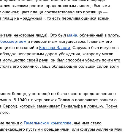
чался
высоким
ростом
,
продолговатым
лицом
,
тёмными
апюшоном
;
цвет
плаща
соответствовал
его
прозвищу
—
т
плащ
на
«
радужный
»,
то
есть
переливающийся
всеми
читали
некоторые
люди
).
Это
был
майа
,
облечённый
в
плоть
,
бессмертием
и
невероятным
могуществом
.
Главным
его
ющихся
познаний
о
Кольцах
Власти
,
Саруман
был
искусен
в
обладал
невероятным
даром
убеждения
,
которому
могли
я
могущество
своей
речи
,
он
был
способен
убедить
почти
что
стоять
его
обаянию
.
Лишь
обладающие
большой
силой
воли
лином
Колец
»,
у
него
ещё
не
было
ясного
представления
о
умана
.
В
1940
г
.
в
черновиках
Толкина
появляются
записи
о
е
Сером
),
который
заманивает
Гэндальфа
в
ловушку
.
Позже
лого
.
ие
легенд
о
Гамельнском
крысолове
,
чьё
имя
стало
авлекающего
пустыми
обещаниями
,
или
фигуры
Аиллена
Мак