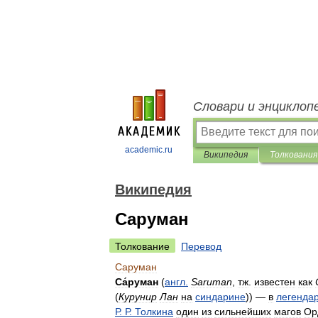
Словари и энциклоп
academic.ru
Википедия
Толкования
Википедия
Саруман
Толкование
Перевод
Саруман
Са́руман
(
англ
.
Saruman
,
тж
.
известен
как
(
Курунир
Лан
на
синдарине
)) —
в
легенда
Р
.
Р
.
Толкина
один
из
сильнейших
магов
Ор