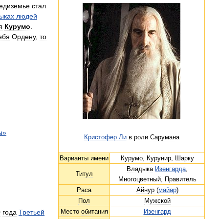
едиземье
стал
ыках
людей
я
Курумо
.
ебя
Ордену
,
то
ы
»
Кристофер
Ли
в
роли
Сарумана
Варианты
имени
Курумо
,
Курунир
,
Шарку
Владыка
Изенгарда
,
Титул
Многоцветный
,
Правитель
Раса
Айнур
(
майар
)
Пол
Мужской
Место
обитания
Изенгард
0
года
Третьей