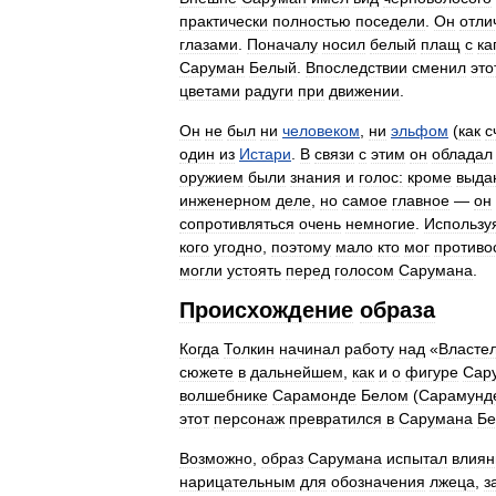
практически
полностью
поседели
.
Он
отли
глазами
.
Поначалу
носил
белый
плащ
с
к
Саруман
Белый
.
Впоследствии
сменил
это
цветами
радуги
при
движении
.
Он
не
был
ни
человеком
,
ни
эльфом
(
как
с
один
из
Истари
.
В
связи
с
этим
он
обладал
оружием
были
знания
и
голос:
кроме
выда
инженерном
деле
,
но
самое
главное
—
он
сопротивляться
очень
немногие
.
Использу
кого
угодно
,
поэтому
мало
кто
мог
противо
могли
устоять
перед
голосом
Сарумана
.
Происхождение
образа
Когда
Толкин
начинал
работу
над
«
Власте
сюжете
в
дальнейшем
,
как
и
о
фигуре
Сар
волшебнике
Сарамонде
Белом
(
Сарамунд
этот
персонаж
превратился
в
Сарумана
Бе
Возможно
,
образ
Сарумана
испытал
влиян
нарицательным
для
обозначения
лжеца
,
з