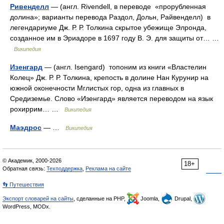
Ривенделл
— (англ. Rivendell, в переводе «прорубленная
долина»; варианты перевода Раздол, Дольн, Райвенделл) в
легендариуме Дж. Р. Р. Толкина скрытое убежище Элронда,
созданное им в Эриадоре в 1697 году В. Э. для защиты от… …
Википедия
Изенгард
— (англ. Isengard) топоним из книги «Властелин
Колец» Дж. Р. Р. Толкина, крепость в долине Нан Курунир на
южной оконечности Мглистых гор, одна из главных в
Средиземье. Слово «Изенгард» является переводом на язык
рохиррим… …
Википедия
Маэдрос
— …
Википедия
© Академик, 2000-2026
18+
Обратная связь:
Техподдержка
,
Реклама на сайте
👣 Путешествия
Экспорт словарей на сайты
, сделанные на PHP,
Joomla,
Drupal,
WordPress, MODx.