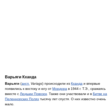
Варьяги Кханда
Варьяги
(
англ.
Variags
) происходили из
Кханда
и впервые
появились к востоку и югу от
Мордора
в 1944 г. Т.Э., сражаясь
вместе с
Людьми Повозок
. Также они участвовали и в
Битве на
Пеленнорских Полях
тысячу лет спустя. О них известно очень
мало.