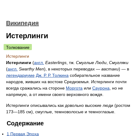
Википедия
Истерлинги
Толкование
Истерлинги
Истерлинги
(
англ.
Easterlings
, тж.
Смуглые Люди
,
Смугляки
(
англ.
Swarthy Men
), в некоторых переводах —
вастаки
) — в
легендариуме
Дж. Р. Р. Толкина
собирательное название
народов, живших на востоке Средиземья. Истерлинги почти
всегда сражались на стороне
Моргота
или
Саурона
, но не
напрямую, а от имени своего верховного вождя.
Истерлинги описывались как довольно высокие люди (ростом
173—185 см), смуглые, темноволосые и темноглазые.
Содержание
1
Первая Эпоха