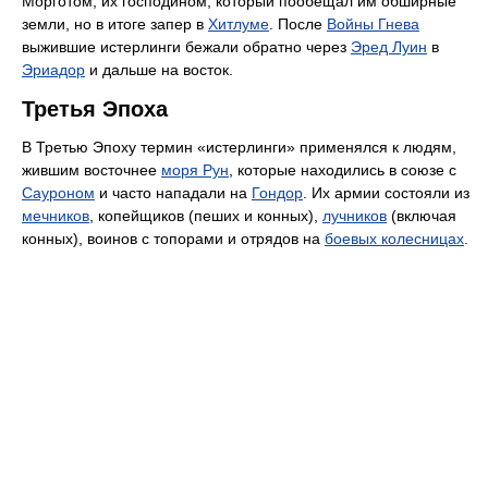
Морготом, их господином, который пообещал им обширные
земли, но в итоге запер в
Хитлуме
. После
Войны Гнева
выжившие истерлинги бежали обратно через
Эред Луин
в
Эриадор
и дальше на восток.
Третья Эпоха
В Третью Эпоху термин «истерлинги» применялся к людям,
жившим восточнее
моря Рун
, которые находились в союзе с
Сауроном
и часто нападали на
Гондор
. Их армии состояли из
мечников
, копейщиков (пеших и конных),
лучников
(включая
конных), воинов с топорами и отрядов на
боевых колесницах
.