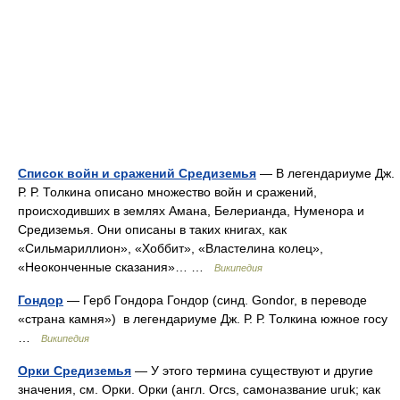
Список войн и сражений Средиземья
— В легендариуме Дж.
Р. Р. Толкина описано множество войн и сражений,
происходивших в землях Амана, Белерианда, Нуменора и
Средиземья. Они описаны в таких книгах, как
«Сильмариллион», «Хоббит», «Властелина колец»,
«Неоконченные сказания»… …
Википедия
Гондор
— Герб Гондора Гондор (синд. Gondor, в переводе
«страна камня») в легендариуме Дж. Р. Р. Толкина южное госу
…
Википедия
Орки Средиземья
— У этого термина существуют и другие
значения, см. Орки. Орки (англ. Orcs, самоназвание uruk; как