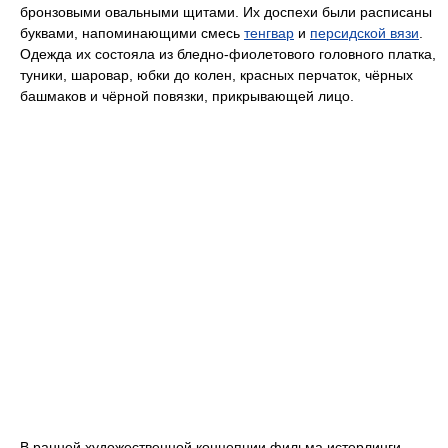
бронзовыми овальными щитами. Их доспехи были расписаны
буквами, напоминающими смесь
тенгвар
и
персидской вязи
.
Одежда их состояла из бледно-фиолетового головного платка,
туники, шаровар, юбки до колен, красных перчаток, чёрных
башмаков и чёрной повязки, прикрывающей лицо.
В ранней художественной концепции фильма истерлинги