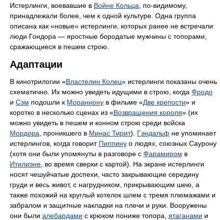
Истерлинги, воевавшие в
Войне Кольца
, по-видимому,
принадлежали более, чем к одной культуре. Одна группа
описана как «новые» истерлинги, которых ранее не встречали
люди Гондора — яростные бородатые мужчины с топорами,
сражающиеся в пешем строю.
Адаптации
В кинотрилогии «
Властелин Колец
» истерлинги показаны очень
схематично. Их можно увидеть идущими в строю, когда
Фродо
и
Сэм
подошли к
Мораннону
в фильме «
Две крепости
» и
коротко в несколько сценах из «
Возвращения короля
» (их
можно увидеть в пешем и конном строю среди войска
Мордора
, проникшего в
Минас Тирит
).
Гэндальф
не упоминает
истерлингов, когда говорит
Пиппину
о людях, союзных Саурону
(хотя они были упомянуты в разговоре с
Фарамиром
в
Итилиэне
, во время сверки с картой). На экране истерлинги
носят чешуйчатые доспехи, часто закрывающие середину
груди и весь живот, с нагрудником, прикрывающим шею, а
также похожий на круглый котелок шлем с тремя плюмажами и
забралом и защитные накладки на плечи и руки. Вооружены
они были
алебардами
с крюком пониже топора,
ятаганами
и