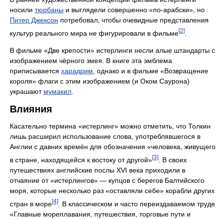
носили
тюрбаны
и выглядели совершенно «по-арабски», но
Питер Джексон
потребовал, чтобы очевидные представления
[2]
культур реального мира не фигурировали в фильме
.
В фильме «Две крепости» истерлинги несли алые штандарты с
изображением чёрного змея. В книге эта эмблема
приписывается
харадрим
, однако и в фильме «Возвращение
короля» флаги с этим изображением (и Оком Саурона)
украшают
мумакил
.
Влияния
Касательно термина «истерлинг» можно отметить, что Толкин
лишь расширил использование слова, употреблявшегося в
Англии с давних времён для обозначения «человека, живущего
[3]
в стране, находящейся к востоку от другой»
. В своих
путешествиях английские послы XVI века приходили в
отчаяние от «истерлингов» — купцов с берегов Балтийского
моря, которые несколько раз «оставляли себе» корабли других
[4]
стран в море
. В классическом и часто переиздаваемом труде
«Главные мореплавания, путешествия, торговые пути и