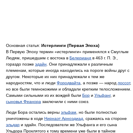
Основная статья:
Истерлинги (Первая Эпоха)
В Первую Эпоху термин «истерлинги» применялся к Смуглым
Людям, пришедшим с востока в
Белерианд
в 463 г. П. Э.,
гораздо позже
эдайн
. Они принадлежали к различным
племенам, которые иногда находились на пороге войны друг с
другом. Некоторые их них принадлежали к тем же
народностям, что и люди
Фородвайта
, а позже — народ
лоссот
,
но все были темнокожими и обладали крепким телосложением.
Самыми сильными из их вождей были
Бор
и
Ульфанг
, и
сыновья Феанора
заключили с ними союз.
Люди Бора остались верны
эльфам
, но были полностью
уничтожены в ходе
Нирнаэт Арноэдиад
, сражаясь на стороне
эльдар
и эдайн. Последователи же Ульфанга и его сына
Ульдора Проклятого к тому времени уже были в тайном