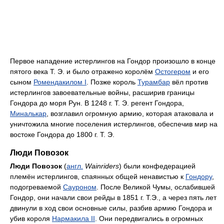
Первое нападение истерлингов на Гондор произошло в конце
пятого века Т. Э. и было отражено королём
Остогером
и его
сыном
Ромендакилом I
. Позже король
Турамбар
вёл против
истерлингов завоевательные войны, расширив границы
Гондора до моря Рун. В 1248 г. Т. Э. регент Гондора,
Миналькар
, возглавил огромную армию, которая атаковала и
уничтожила многие поселения истерлингов, обеспечив мир на
востоке Гондора до 1800 г. Т. Э.
Люди Повозок
Люди Повозок
(
англ.
Wainriders
) были конфедерацией
племён истерлингов, спаянных общей ненавистью к
Гондору
,
подогреваемой
Сауроном
. После Великой Чумы, ослабившей
Гондор, они начали свои рейды в 1851 г. Т.Э., а через пять лет
двинули в ход свои основные силы, разбив армию Гондора и
убив короля
Нармакила II
. Они передвигались в огромных