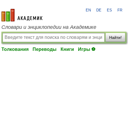
EN
DE
ES
FR
academic.ru
Словари и энциклопедии на Академике
Найти!
Толкования
Переводы
Книги
Игры ⚽