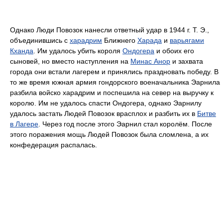
Однако Люди Повозок нанесли ответный удар в 1944 г. Т. Э.,
объединившись с
харадрим
Ближнего
Харада
и
варьягами
Кханда
. Им удалось убить короля
Ондогера
и обоих его
сыновей, но вместо наступления на
Минас Анор
и захвата
города они встали лагерем и принялись праздновать победу. В
то же время южная армия гондорского военачальника Эарнила
разбила войско харадрим и поспешила на север на выручку к
королю. Им не удалось спасти Ондогера, однако Эарнилу
удалось застать Людей Повозок врасплох и разбить их в
Битве
в Лагере
. Через год после этого Эарнил стал королём. После
этого поражения мощь Людей Повозок была сломлена, а их
конфедерация распалась.