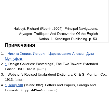
— Hakluyt, Richard (Reprint 2004). Principal Navigations,
Voyages, Traffiques And Discoveries Of the English
Nation. 1. Kessinger Publishing. p. 53.
Примечания
↑
Никита Хониат. История. Царствование Алексея Дуки
Мурцуфла.
↑
'Design Galleries: Easterlings', The Two Towers: Extended
Edition DVD, Disc 3.
(англ.)
↑
Webster’s Revised Unabridged Dictionary. C. & G. Merriam Co..
1913.
(англ.)
↑
Henry VIII
(1533/1882). Letters and Papers, Foreign and
Domestic. 6. pp. 449—466.
(англ.)