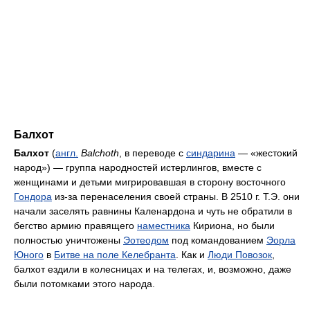
Балхот
Балхот
(
англ.
Balchoth
, в переводе с
синдарина
— «жестокий
народ») — группа народностей истерлингов, вместе с
женщинами и детьми мигрировавшая в сторону восточного
Гондора
из-за перенаселения своей страны. В 2510 г. Т.Э. они
начали заселять равнины Каленардона и чуть не обратили в
бегство армию правящего
наместника
Кириона, но были
полностью уничтожены
Эотеодом
под командованием
Эорла
Юного
в
Битве на поле Келебранта
. Как и
Люди Повозок
,
балхот ездили в колесницах и на телегах, и, возможно, даже
были потомками этого народа.