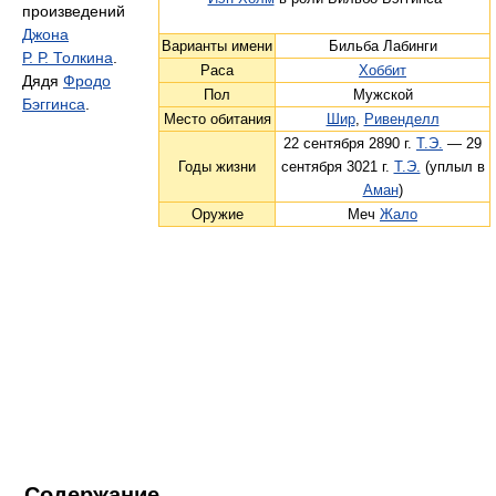
произведений
Джона
Варианты имени
Бильба Лабинги
Р. Р. Толкина
.
Раса
Хоббит
Дядя
Фродо
Пол
Мужской
Бэггинса
.
Место обитания
Шир
,
Ривенделл
22 сентября 2890 г.
Т.Э.
— 29
Годы жизни
сентября 3021 г.
Т.Э.
(уплыл в
Аман
)
Оружие
Меч
Жало
Содержание