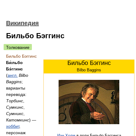
Википедия
Бильбо Бэггинс
Толкование
Бильбо Бэггинс
Бильбо Бэггинс
Би́льбо
Бэ́ггинс
Bilbo Baggins
(
англ.
Bilbo
Baggins
;
варианты
перевода:
Торбинс
,
Сумкинс
,
Сумникс
,
Катомкинс
) —
хоббит
,
персонаж
Иэн Холм
в роли Бильбо Бэггинса