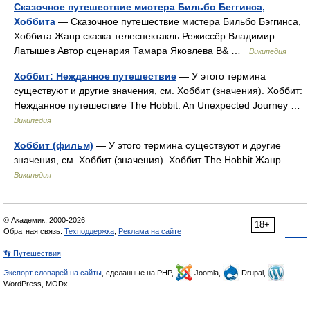
Сказочное путешествие мистера Бильбо Беггинса,
Хоббита
— Сказочное путешествие мистера Бильбо Бэггинса,
Хоббита Жанр сказка телеспектакль Режиссёр Владимир
Латышев Автор сценария Тамара Яковлева В& …
Википедия
Хоббит: Нежданное путешествие
— У этого термина
существуют и другие значения, см. Хоббит (значения). Хоббит:
Нежданное путешествие The Hobbit: An Unexpected Journey …
Википедия
Хоббит (фильм)
— У этого термина существуют и другие
значения, см. Хоббит (значения). Хоббит The Hobbit Жанр …
Википедия
© Академик, 2000-2026
18+
Обратная связь:
Техподдержка
,
Реклама на сайте
👣 Путешествия
Экспорт словарей на сайты
, сделанные на PHP,
Joomla,
Drupal,
WordPress, MODx.