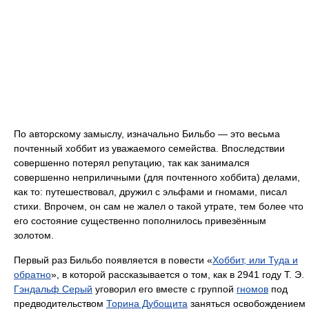
По авторскому замыслу, изначально Бильбо — это весьма
почтенный хоббит из уважаемого семейства. Впоследствии
совершенно потерял репутацию, так как занимался
совершенно неприличными (для почтенного хоббита) делами,
как то: путешествовал, дружил с эльфами и гномами, писал
стихи. Впрочем, он сам не жалел о такой утрате, тем более что
его состояние существенно пополнилось привезённым
золотом.
Первый раз Бильбо появляется в повести «
Хоббит, или Туда и
обратно
», в которой рассказывается о том, как в 2941 году Т. Э.
Гэндальф Серый
уговорил его вместе с группой
гномов
под
предводительством
Торина Дубощита
заняться освобождением