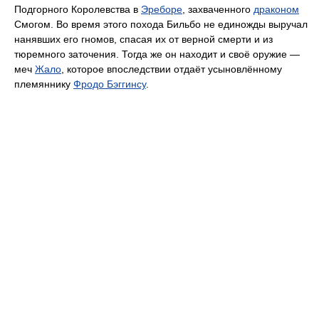
Подгорного Королевства в
Эреборе
, захваченного
драконом
Смогом. Во время этого похода Бильбо не единожды выручал
нанявших его гномов, спасая их от верной смерти и из
тюремного заточения. Тогда же он находит и своё оружие —
меч
Жало
, которое впоследствии отдаёт усыновлённому
племяннику
Фродо Бэггинсу
.