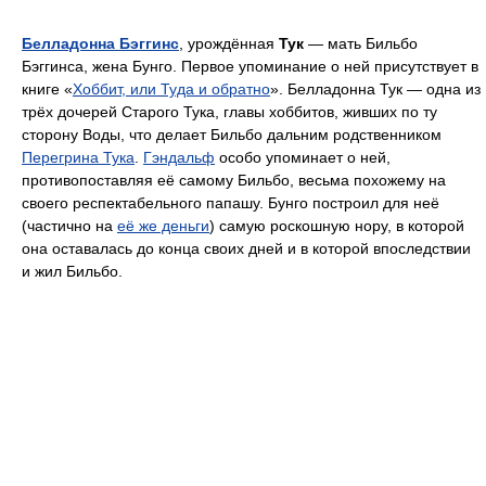
Белладонна Бэггинс
, урождённая
Тук
— мать Бильбо
Бэггинса, жена Бунго. Первое упоминание о ней присутствует в
книге «
Хоббит, или Туда и обратно
». Белладонна Тук — одна из
трёх дочерей Старого Тука, главы хоббитов, живших по ту
сторону Воды, что делает Бильбо дальним родственником
Перегрина Тука
.
Гэндальф
особо упоминает о ней,
противопоставляя её самому Бильбо, весьма похожему на
своего респектабельного папашу. Бунго построил для неё
(частично на
её же деньги
) самую роскошную нору, в которой
она оставалась до конца своих дней и в которой впоследствии
и жил Бильбо.