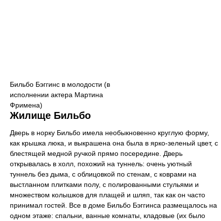
Бильбо Бэггинс в молодости (в
исполнении актера Мартина
Фримена)
Жилище Бильбо
Дверь в норку Бильбо имела необыкновенно круглую форму,
как крышка люка, и выкрашена она была в ярко-зеленый цвет, с
блестящей медной ручкой прямо посередине. Дверь
открывалась в холл, похожий на туннель: очень уютный
туннель без дыма, с облицовкой по стенам, с коврами на
выстланном плитками полу, с полированными стульями и
множеством колышков для плащей и шляп, так как он часто
принимал гостей. Все в доме Бильбо Бэггинса размещалось на
одном этаже: спальни, ванные комнаты, кладовые (их было