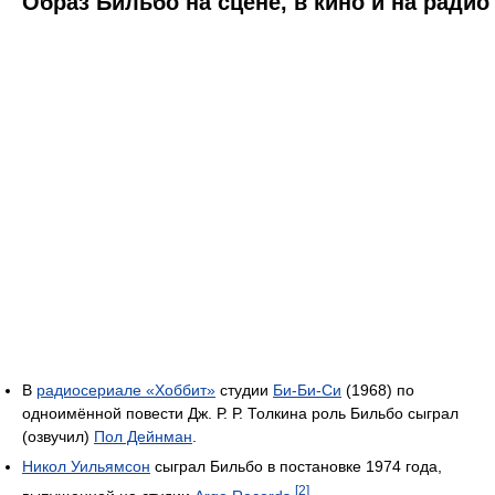
Образ Бильбо на сцене, в кино и на радио
В
радиосериале «Хоббит»
студии
Би-Би-Си
(1968) по
одноимённой повести Дж. Р. Р. Толкина роль Бильбо сыграл
(озвучил)
Пол Дейнман
.
Никол Уильямсон
сыграл Бильбо в постановке 1974 года,
[2]