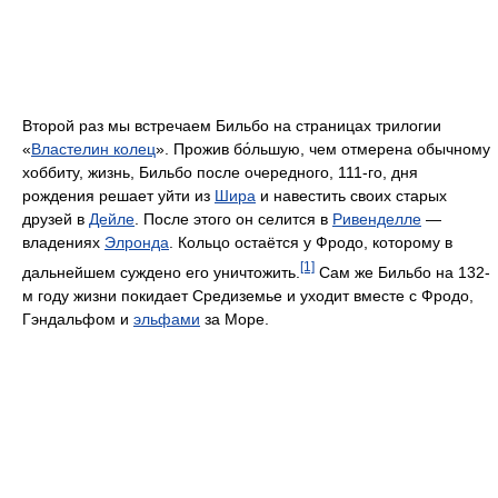
Второй раз мы встречаем Бильбо на страницах трилогии
«
Властелин колец
». Прожив бо́льшую, чем отмерена обычному
хоббиту, жизнь, Бильбо после очередного, 111-го, дня
рождения решает уйти из
Шира
и навестить своих старых
друзей в
Дейле
. После этого он селится в
Ривенделле
—
владениях
Элронда
. Кольцо остаётся у Фродо, которому в
[1]
дальнейшем суждено его уничтожить.
Сам же Бильбо на 132-
м году жизни покидает Средиземье и уходит вместе с Фродо,
Гэндальфом и
эльфами
за Море.