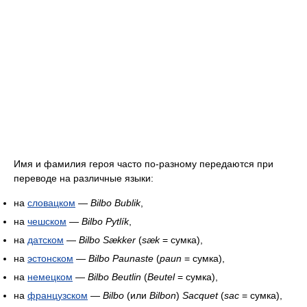
Имя и фамилия героя часто по-разному передаются при
переводе на различные языки:
на
словацком
—
Bilbo Bublik
,
на
чешском
—
Bilbo Pytlík
,
на
датском
—
Bilbo Sækker
(
sæk
= сумка),
на
эстонском
—
Bilbo Paunaste
(
paun
= сумка),
на
немецком
—
Bilbo Beutlin
(
Beutel
= сумка),
на
французском
—
Bilbo
(или
Bilbon
)
Sacquet
(
sac
= сумка),