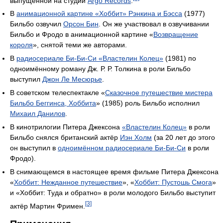
выпущенной на студии
Argo Records
.
В
анимационной картине «Хоббит» Рэнкина и Бэсса
(1977)
Бильбо озвучил
Орсон Бин
. Он же участвовал в озвучивании
Бильбо и Фродо в анимационной картине «
Возвращение
короля
», снятой теми же авторами.
В
радиосериале Би-Би-Си «Властелин Колец»
(1981) по
одноимённому роману Дж. Р. Р. Толкина в роли Бильбо
выступил
Джон Ле Месюрье
.
В советском телеспектакле «
Сказочное путешествие мистера
Бильбо Беггинса, Хоббита
» (1985) роль Бильбо исполнил
Михаил Данилов
.
В кинотрилогии Питера Джексона
«Властелин Колец»
в роли
Бильбо снялся британский актёр
Иэн Холм
(за 20 лет до этого
он выступил в
одноимённом радиосериале Би-Би-Си
в роли
Фродо).
В снимающемся в настоящее время фильме Питера Джексона
«
Хоббит: Нежданное путешествие
», «
Хоббит: Пустошь Смога
»
и «Хоббит: Туда и обратно» в роли молодого Бильбо выступит
[3]
актёр Мартин Фримен.