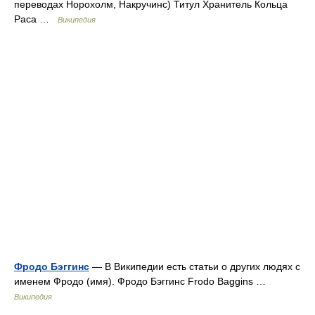
переводах Норохолм, Накручинс) Титул Хранитель Кольца
Раса …
Википедия
Фродо Бэггинс
— В Википедии есть статьи о других людях с
именем Фродо (имя). Фродо Бэггинс Frodo Baggins …
Википедия