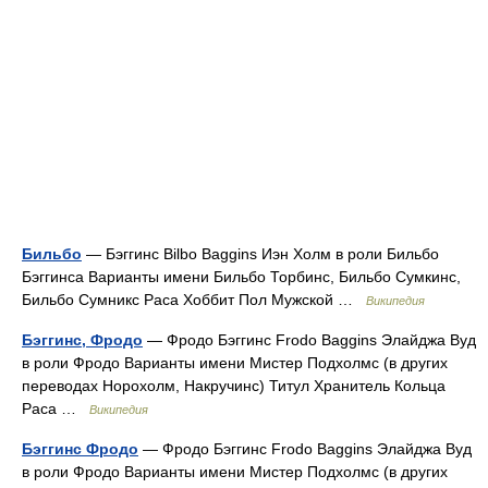
Бильбо
— Бэггинс Bilbo Baggins Иэн Холм в роли Бильбо
Бэггинса Варианты имени Бильбо Торбинс, Бильбо Сумкинс,
Бильбо Сумникс Раса Хоббит Пол Мужской …
Википедия
Бэггинс, Фродо
— Фродо Бэггинс Frodo Baggins Элайджа Вуд
в роли Фродо Варианты имени Мистер Подхолмс (в других
переводах Норохолм, Накручинс) Титул Хранитель Кольца
Раса …
Википедия
Бэггинс Фродо
— Фродо Бэггинс Frodo Baggins Элайджа Вуд
в роли Фродо Варианты имени Мистер Подхолмс (в других