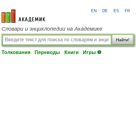
EN
DE
ES
FR
academic.ru
Словари и энциклопедии на Академике
Найти!
Толкования
Переводы
Книги
Игры ⚽