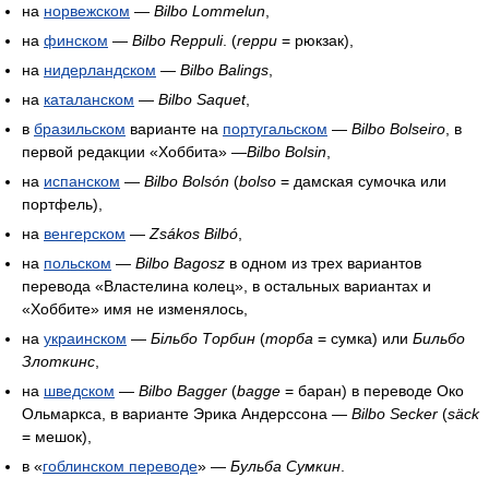
на
норвежском
—
Bilbo Lommelun
,
на
финском
—
Bilbo Reppuli
. (
reppu
= рюкзак),
на
нидерландском
—
Bilbo Balings
,
на
каталанском
—
Bilbo Saquet
,
в
бразильском
варианте на
португальском
—
Bilbo Bolseiro
, в
первой редакции «Хоббита» —
Bilbo Bolsin
,
на
испанском
—
Bilbo Bolsón
(
bolso
= дамская сумочка или
портфель),
на
венгерском
—
Zsákos Bilbó
,
на
польском
—
Bilbo Bagosz
в одном из трех вариантов
перевода «Властелина колец», в остальных вариантах и
«Хоббите» имя не изменялось,
на
украинском
—
Більбо Торбин
(
торба
= сумка) или
Бильбо
Злоткинс
,
на
шведском
—
Bilbo Bagger
(
bagge
= баран) в переводе Око
Ольмаркса, в варианте Эрика Андерссона —
Bilbo Secker
(
säck
= мешок),
в «
гоблинском переводе
» —
Бульба Сумкин
.