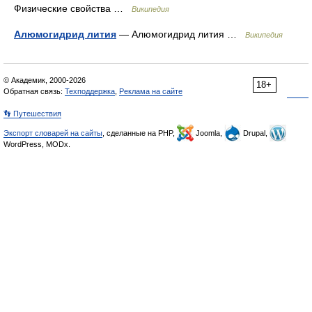
Физические свойства …
Википедия
Алюмогидрид лития
— Алюмогидрид лития …
Википедия
© Академик, 2000-2026
18+
Обратная связь:
Техподдержка
,
Реклама на сайте
👣 Путешествия
Экспорт словарей на сайты
, сделанные на PHP,
Joomla,
Drupal,
WordPress, MODx.