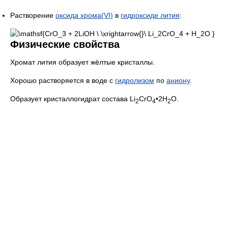
Растворение
оксида хрома(VI)
в
гидроксиде лития
:
Физические свойства
Хромат лития образует жёлтые кристаллы.
Хорошо растворяется в воде с
гидролизом
по
аниону
.
Образует кристаллогидрат состава Li
CrO
•2H
O.
2
4
2