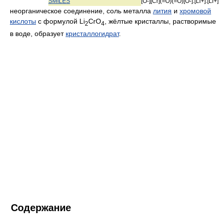
SMILES
[O-][Cr](=O)(=O)[O-].[Li+].[Li+]
неорганическое соединение, соль металла
лития
и
хромовой
кислоты
с формулой Li
CrO
, жёлтые кристаллы, растворимые
2
4
в воде, образует
кристаллогидрат
.
Содержание