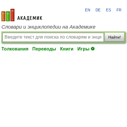
EN
DE
ES
FR
academic.ru
Словари и энциклопедии на Академике
Найти!
Толкования
Переводы
Книги
Игры ⚽