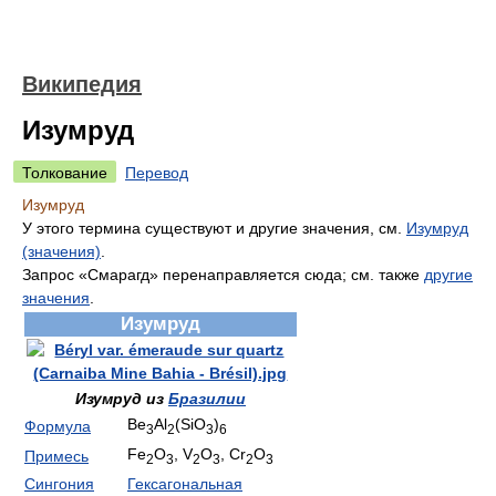
Википедия
Изумруд
Толкование
Перевод
Изумруд
У этого термина существуют и другие значения, см.
Изумруд
(значения)
.
Запрос «Смарагд» перенаправляется сюда; см. также
другие
значения
.
Изумруд
Изумруд из
Бразилии
Be
Al
(SiO
)
Формула
3
2
3
6
Fe
O
, V
O
, Cr
O
Примесь
2
3
2
3
2
3
Сингония
Гексагональная