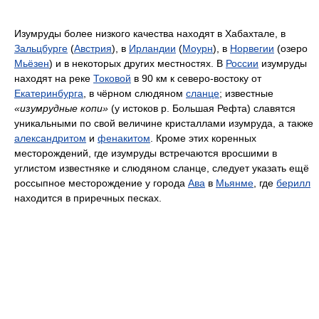
Изумруды более низкого качества находят в Хабахтале, в
Зальцбурге
(
Австрия
), в
Ирландии
(
Моурн
), в
Норвегии
(озеро
Мьёзен
) и в некоторых других местностях. В
России
изумруды
находят на реке
Токовой
в 90 км к северо-востоку от
Екатеринбурга
, в чёрном слюдяном
сланце
; известные
«изумрудные копи»
(у истоков р. Большая Рефта) славятся
уникальными по свой величине кристаллами изумруда, а также
александритом
и
фенакитом
. Кроме этих коренных
месторождений, где изумруды встречаются вросшими в
углистом известняке и слюдяном сланце, следует указать ещё
россыпное месторождение у города
Ава
в
Мьянме
, где
берилл
находится в приречных песках.