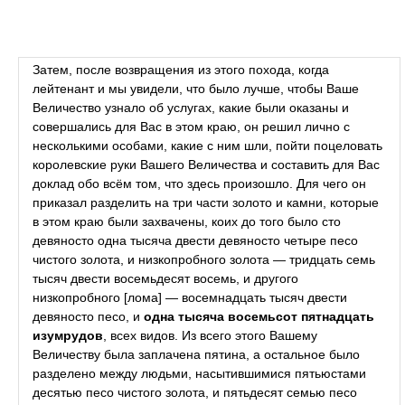
Затем, после возвращения из этого похода, когда
лейтенант и мы увидели, что было лучше, чтобы Ваше
Величество узнало об услугах, какие были оказаны и
совершались для Вас в этом краю, он решил лично с
несколькими особами, какие с ним шли, пойти поцеловать
королевские руки Вашего Величества и составить для Вас
доклад обо всём том, что здесь произошло. Для чего он
приказал разделить на три части золото и камни, которые
в этом краю были захвачены, коих до того было сто
девяносто одна тысяча двести девяносто четыре песо
чистого золота, и низкопробного золота — тридцать семь
тысяч двести восемьдесят восемь, и другого
низкопробного [лома] — восемнадцать тысяч двести
девяносто песо, и
одна тысяча восемьсот пятнадцать
изумрудов
, всех видов. Из всего этого Вашему
Величеству была заплачена пятина, а остальное было
разделено между людьми, насытившимися пятьюстами
десятью песо чистого золота, и пятьдесят семью песо