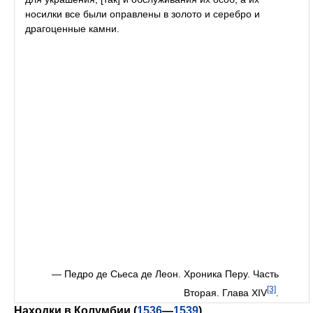
носилки все были оправлены в золото и серебро и
драгоценные камни.
— Педро де Сьеса де Леон. Хроника Перу. Часть
[3]
Вторая. Глава XIV
.
Находки в Колумбии (
1536
—
1539
)