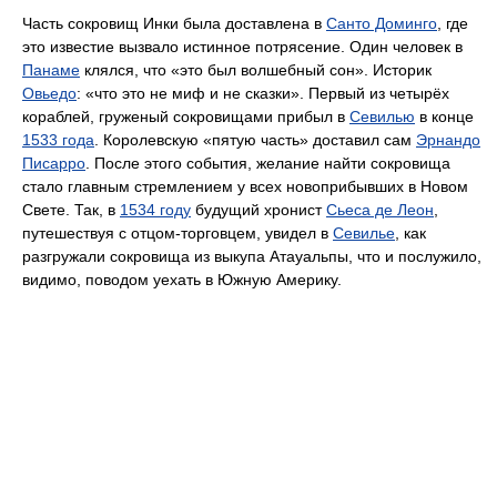
Часть сокровищ Инки была доставлена в
Санто Доминго
, где
это известие вызвало истинное потрясение. Один человек в
Панаме
клялся, что «это был волшебный сон». Историк
Овьедо
: «что это не миф и не сказки». Первый из четырёх
кораблей, груженый сокровищами прибыл в
Севилью
в конце
1533 года
. Королевскую «пятую часть» доставил сам
Эрнандо
Писарро
. После этого события, желание найти сокровища
стало главным стремлением у всех новоприбывших в Новом
Свете. Так, в
1534 году
будущий хронист
Сьеса де Леон
,
путешествуя с отцом-торговцем, увидел в
Севилье
, как
разгружали сокровища из выкупа Атауальпы, что и послужило,
видимо, поводом уехать в Южную Америку.