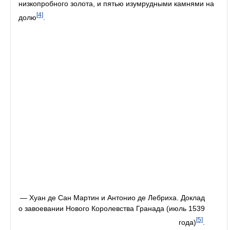
низкопробного золота, и пятью изумрудными камнями на
[4]
долю
.
— Хуан де Сан Мартин и Антонио де Лебриха. Доклад
о завоевании Нового Королевства Гранада (июль 1539
[5]
года)
.