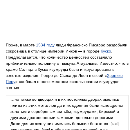
Позже, в марте
1534 году
люди Франсиско Писарро раздобыли
сокровища в столице империи Инков — в городе
Куско
.
Предполагается, что количество ценностей составляло
приблизительно половину от выкупа Атауальпы. Известно, что в
храме Солнца в Куско изумруды были инкрустированы в
золотые изделия. Педро де Сьеса де Леон в своей «
Хронике
Перу
» сообщал о повсеместном использовании изумрудов
знатью:
…но также во дворцах и в их постоялых дворах имелись
плиты из этих металлов да и их одеяния были испещрены
золотым и серебряным шитьём, изумрудами, бирюзой и
другими драгоценными камнями, довольно дорогими.
Даже для их жен у них имелись большие богатства: [как]
для украшения, [так] и обслуживания их особ; а их