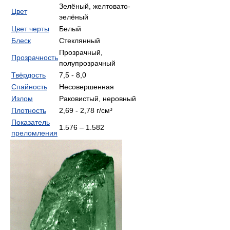
Зелёный, желтовато-
Цвет
эелёный
Цвет черты
Белый
Блеск
Стеклянный
Прозрачный,
Прозрачность
полупрозрачный
Твёрдость
7,5 - 8,0
Спайность
Несовершенная
Излом
Раковистый, неровный
Плотность
2,69 - 2,78 г/см³
Показатель
1.576 – 1.582
преломления