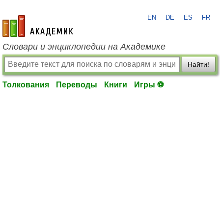
EN
DE
ES
FR
academic.ru
Словари и энциклопедии на Академике
Найти!
Толкования
Переводы
Книги
Игры ⚽