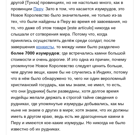
другой [Тунха] провинциях, но не настолько много, как в
провинции
Перу
. Зато в том, что касается изумрудов, это
Новое Королевство было значительнее, не только из-за
тех, что были найдены в Перу во время её завоевания, но
то, что даже об этом товаре [este artículo] никогда не
слышали от сотворения мира. Потому что, когда
принялись осуществлять делёж среди солдат, после
завершения
конкисты
, то между ними было разделено
более 7000 изумрудов
; где встречались камни большой
стоимости и очень дорогие. И это одна из причин, почему
упомянутое Новое Королевство следует ценить больше,
чем другие вещи, какие бы не случились в Индиях, потому
что в нём было обнаружено то, чего ни один вероломный
христианский государь, как мы знаем, не имел, то есть,
что они [рудники] были разведаны, хотя долгое время
индейцы желали держать в строгой тайне сведения о
рудниках, где упомянутые изумруды добывались, как мы
ныне не знаем о других в мире; хотя знаем, что их должны
иметь в другом краю, ведь есть же драгоценные камни в
Перу и имеются кое-какие изумруды. Но никогда не было
известно об их рудниках.