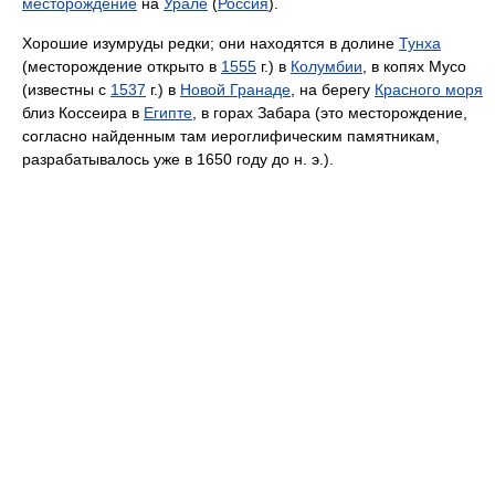
месторождение
на
Урале
(
Россия
).
Хорошие изумруды редки; они находятся в долине
Тунха
(месторождение открыто в
1555
г.) в
Колумбии
, в копях Мусо
(известны с
1537
г.) в
Новой Гранаде
, на берегу
Красного моря
близ Коссеира в
Египте
, в горах Забара (это месторождение,
согласно найденным там иероглифическим памятникам,
разрабатывалось уже в 1650 году до н. э.).