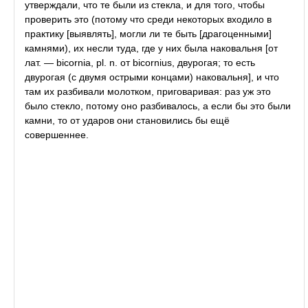
утверждали, что те были из стекла, и для того, чтобы
проверить это (потому что среди некоторых входило в
практику [выявлять], могли ли те быть [драгоценными]
камнями), их несли туда, где у них была наковальня [от
лат. — bicornia, pl. n. от bicornius, двурогая; то есть
двурогая (с двумя острыми концами) наковальня], и что
там их разбивали молотком, приговаривая: раз уж это
было стекло, потому оно разбивалось, а если бы это были
камни, то от ударов они становились бы ещё
совершеннее.