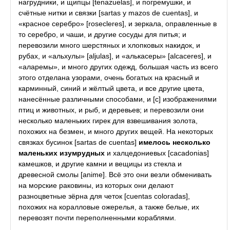
нагрудники, и щипцы [tenazuelas], и погремушки, и
счётные нитки и связки [sartas y mazos de cuentas], и
«красное серебро» [rosecleres], и зеркала, оправленные в
то серебро, и чаши, и другие сосуды для питья; и
перевозили много шерстяных и хлопковых накидок, и
рубах, и «альхулы» [aljulas], и «алькасеры» [alcaceres], и
«аларемы», и много других одежд, большая часть из всего
этого отделана узорами, очень богатых на красный и
карминный, синий и жёлтый цвета, и все другие цвета,
нанесённые различными способами, и [с] изображениями
птиц и животных, и рыб, и деревьев; и перевозили они
несколько маленьких гирек для взвешивания золота,
похожих на безмен, и много других вещей. На некоторых
связках бусинок [sartas de cuentas]
имелось несколько
маленьких изумрудных
и халцедониевых [cacadonias]
камешков, и другие камни и вещицы из стекла и
древесной смолы [anime]. Всё это они везли обменивать
на морские раковины, из которых они делают
разноцветные зёрна для четок [cuentas coloradas],
похожих на коралловые ожерелья, а также белые, их
перевозят почти переполненными кораблями.