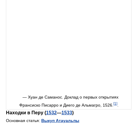
— Хуан де Саманос. Доклад о первых открытиях
[1]
Франсиско Писарро и Диего де Альмагро, 1526.
.
Находки в Перу (
1532
—
1533
)
Основная статья:
Выкуп Атауальпы