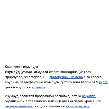
Кристаллы изумруда
Изумру́д
(
устар.
смарагд
от лат. smaragdus (из греч.
σμάραγδος, smáragdos)) —
драгоценный камень
1-го класса.
Крупные бездефектные изумруды густого тона весом от 5
карат
ценятся дороже
алмазов
.
Изумруд является прозрачной разновидностью
берилла
,
окрашенной в травянисто-зелёный цвет оксидом хрома или
оксидом ванадия
, иногда с примесью
оксида железа