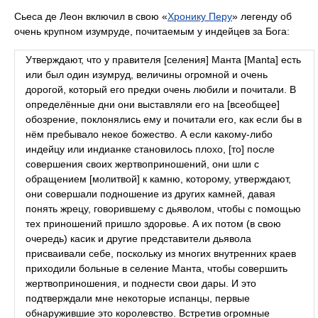
Сьеса де Леон включил в свою «
Хронику Перу
» легенду об
очень крупном изумруде, почитаемым у индейцев за Бога:
Утверждают, что у правителя [селения] Манта [Manta] есть
или был один изумруд, величины огромной и очень
дорогой, который его предки очень любили и почитали. В
определённые дни они выставляли его на [всеобщее]
обозрение, поклонялись ему и почитали его, как если бы в
нём пребывало некое божество. А если какому-либо
индейцу или индианке становилось плохо, [то] после
совершения своих жертвоприношений, они шли с
обращением [молитвой] к камню, которому, утверждают,
они совершали подношение из других камней, давая
понять жрецу, говорившему с дьяволом, чтобы с помощью
тех приношений пришло здоровье. А их потом (в свою
очередь) касик и другие представители дьявола
присваивали себе, поскольку из многих внутренних краев
приходили больные в селение Манта, чтобы совершить
жертвоприношения, и поднести свои дары. И это
подтверждали мне некоторые испанцы, первые
обнаружившие это королевство. Встретив огромные