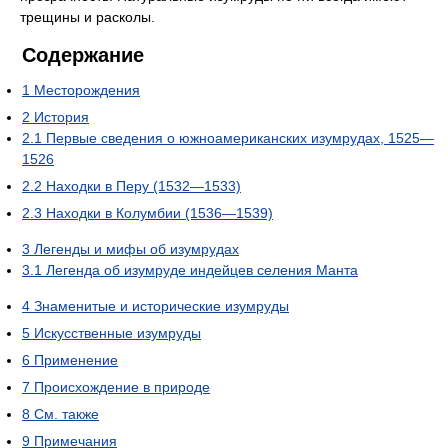
трещины и расколы.
Содержание
1
Месторождения
2
История
2.1
Первые сведения о южноамериканских изумрудах, 1525—
1526
2.2
Находки в Перу (1532—1533)
2.3
Находки в Колумбии (1536—1539)
3
Легенды и мифы об изумрудах
3.1
Легенда об изумруде индейцев селения Манта
4
Знаменитые и исторические изумруды
5
Искусственные изумруды
6
Применение
7
Происхождение в природе
8
См. также
9
Примечания