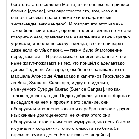
богатства этого селения Манта, и что оно всегда приносит
больше [дохода], чем окрестности его, том, кого они
считают своими правителями или обладателями
энкомьенды [энкомендеро]. И говорят, что этот камень
такой большой и такой дорогой, что они никогда не хотели
говорить о нём, правителям и начальникам даже изрядно
угрожали, и то они не скажут никогда, во что они верят,
даже если их убьют всех, — таким было благоговение
перед камнем… И рассказывают многие испанцы, что и
ныне живут-поживают, из тех, кто пришёл с аделантадо
доном Педро де Альварадо, особенно я слышал это от
маршала Алонсо де Альварадо и капитанов Гарсиласо де
ла Вега, Хуана де Сааведра, и другого идальго,
именуемого Суэр де Кангас [Suer de Cangas], что как
только аделантадо дон Педро добрался до этого берега и
высадился на нём и прибыл в это селение, они
обнаружили множество золота и серебра в вазах и другие
изысканные драгоценности, не считая этого они
обнаружили такое количество изумрудов, что если бы они
их узнали и сохранили, то по стоимости это была бы
огромная сумма денег. Но так как все [индейцы]