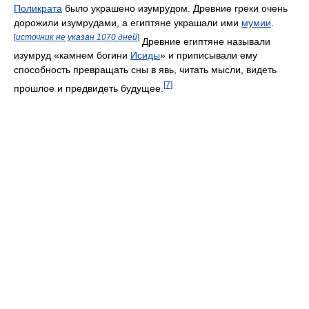
Поликрата
было украшено изумрудом. Древние греки очень
дорожили изумрудами, а египтяне украшали ими
мумии
.
[
источник не указан 1070 дней
]
Древние египтяне называли
изумруд «камнем богини
Исиды
» и приписывали ему
способность превращать сны в явь, читать мысли, видеть
[7]
прошлое и предвидеть будущее.