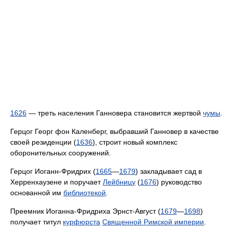
1626
— треть населения Ганновера становится жертвой
чумы
.
Герцог Георг фон Каленберг, выбравший Ганновер в качестве
своей резиденции (
1636
), строит новый комплекс
оборонительных сооружений.
Герцог Иоганн-Фридрих (
1665
—
1679
) закладывает сад в
Херренхаузене и поручает
Лейбницу
(
1676
) руководство
основанной им
библиотекой
.
Преемник Иоганна-Фридриха Эрнст-Август (
1679
—
1698
)
получает титул
курфюрста
Священной Римской империи
.