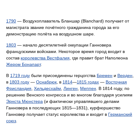
1790
— Воздухоплаватель Бланшар (Blanchard) получает от
магистрата звание почётного гражданина города за его
демонстрацию полёта на воздушном шаре.
1803
— начало десятилетней оккупации Ганновера
французскими войсками. Некоторое время город входит в
состав
королевства Вестфалия
, где правит брат Наполеона
Жером Бонапарт
.
В
1719 году
были присоединены герцогства
Бремен
и
Верден
,
в
1803 году
—
Оснабрюк
, в
1814
—
1815 годах
—
Восточная
Фрисландия
,
Хильдесхайм
,
Линген
,
Меппен
. В 1814 году, по
решению Венского конгресса и во многом благодаря усилиям
Эрнста Мюнстера
(и фактически управлявшего делами
Ганновера в последующих 1815—1831), курфюршество
Ганновер получает статус королевства и входит в
Германский
союз
.