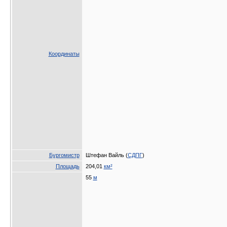
Координаты
Бургомистр
Штефан Вайль (
СДПГ
)
Площадь
204,01
км²
55
м