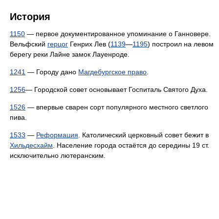
История
1150
— первое документированное упоминание о Ганновере.
Вельфский
герцог
Генрих Лев (
1139
—
1195
) построил на левом
берегу реки Лайне замок Лауенроде.
1241
— Городу дано
Магдебургское право
.
1256
— Городской совет основывает Госпиталь Святого Духа.
1526
— впервые сварен сорт популярного местного светлого
пива.
1533
—
Реформация
. Католический церковный совет бежит в
Хильдесхайм
. Население города остаётся до середины 19 ст.
исключительно лютеранским.