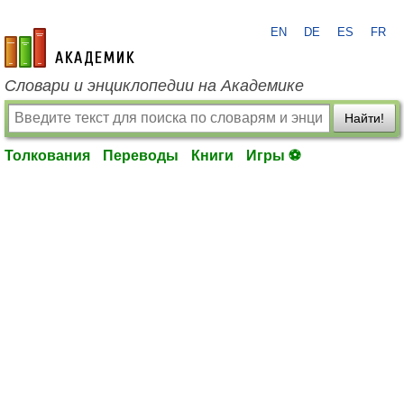
EN
DE
ES
FR
academic.ru
Словари и энциклопедии на Академике
Найти!
Толкования
Переводы
Книги
Игры ⚽