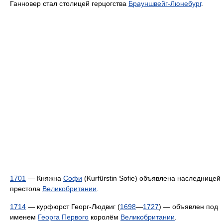
Ганновер стал столицей герцогства
Брауншвейг-Люнебург
.
1701
— Княжна
Софи
(Kurfürstin Sofie) объявлена наследницей
престола
Великобритании
.
1714
— курфюрст Георг-Людвиг (
1698
—
1727
) — объявлен под
именем
Георга Первого
королём
Великобритании
.