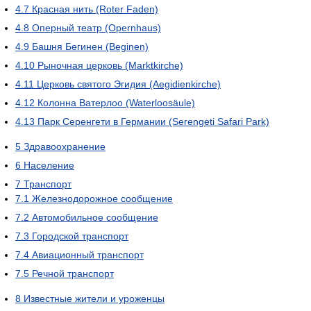
4.7
Красная нить (Roter Faden)
4.8
Оперный театр (Opernhaus)
4.9
Башня Бегинен (Beginen)
4.10
Рыночная церковь (Marktkirche)
4.11
Церковь святого Эгидия (Aegidienkirche)
4.12
Колонна Ватерлоо (Waterloosäule)
4.13
Парк Серенгети в Германии (Serengeti Safari Park)
5
Здравоохранение
6
Население
7
Транспорт
7.1
Железнодорожное сообщение
7.2
Автомобильное сообщение
7.3
Городской транспорт
7.4
Авиационный транспорт
7.5
Речной транспорт
8
Известные жители и уроженцы