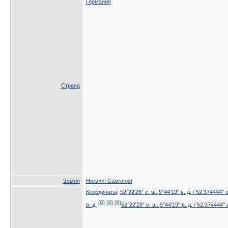
Германия
Страна
Земля
Нижняя Саксония
Координаты
:
52°22′28″ с. ш.
9°44′19″ в. д.
/
52.374444° с
(G)
(O)
(Я)
в. д.
52°22′28″ с. ш.
9°44′19″ в. д.
/
52.374444° с