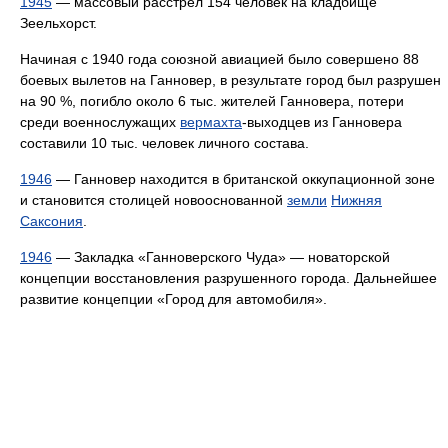
1945
— массовый расстрел 154 человек на кладбище
Зеельхорст.
Начиная с 1940 года союзной авиацией было совершено 88
боевых вылетов на Ганновер, в результате город был разрушен
на 90 %, погибло около 6 тыс. жителей Ганновера, потери
среди военнослужащих
вермахта
-выходцев из Ганновера
составили 10 тыс. человек личного состава.
1946
— Ганновер находится в британской оккупационной зоне
и становится столицей новооснованной
земли
Нижняя
Саксония
.
1946
— Закладка «Ганноверского Чуда» — новаторской
концепции восстановления разрушенного города. Дальнейшее
развитие концепции «Город для автомобиля».