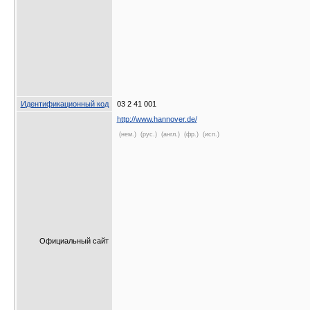
Идентификационный код
03 2 41 001
http://www.hannover.de/
(нем.)
(рус.)
(англ.)
(фр.)
(исп.)
Официальный сайт