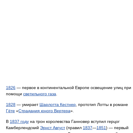
1826
— первое в континентальной Европе освещение улиц при
помощи
светильного газа
.
1828
— умирает
Шарлотта Кестнер
, прототип Лотты в романе
Гёте
«
Страдания юного Вертера
».
В
1837 году
на трон королевства Ганновер вступил герцог
Камберлендский
Эрнст Август
(правил
1837
—
1851
) — первый