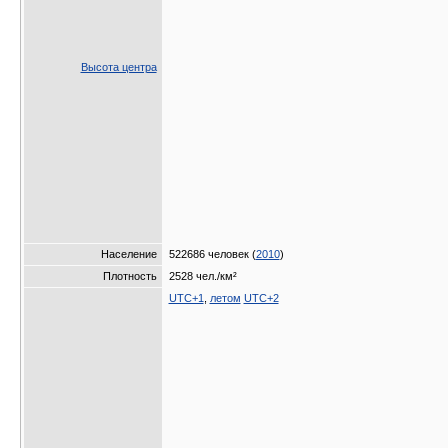
Высота центра
Население
522686 человек (
2010
)
Плотность
2528 чел./км²
UTC+1
,
летом
UTC+2