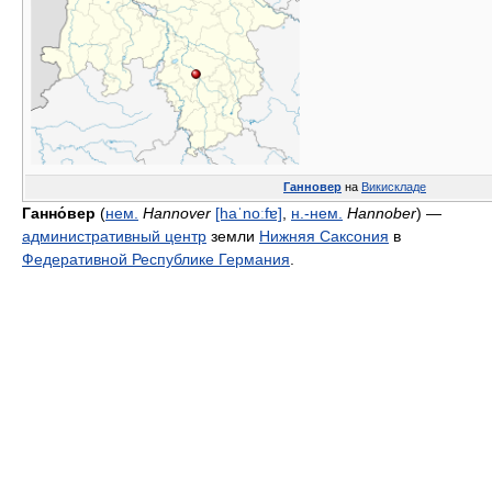
Ганновер
на
Викискладе
Ганно́вер
(
нем.
Hannover
[haˈnoːfɐ]
,
н.-нем.
Hannober
) —
административный центр
земли
Нижняя Саксония
в
Федеративной Республике Германия
.