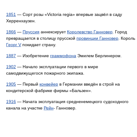
1851
— Сорт розы «Victoria regia» впервые зацвёл в саду
Херренхаузен.
1866
—
Пруссия
аннексирует
Королевство Ганновер
. Город
превращается в столицу прусской
провинции Ганновер
. Король
Георг V
покидает страну.
1887
— Изобретение
граммофона
Эмилем Берлинером.
1902
— Начало эксплуатации первого в мире
самодвижущегося пожарного экипажа.
1905
— Первый
конвейер
в Германии введён в строй на
кондитерской фабрике фирмы «Бальзен».
1916
— Начата эксплуатация средненемецкого судоходного
канала на участке
Рейн
- Ганновер.