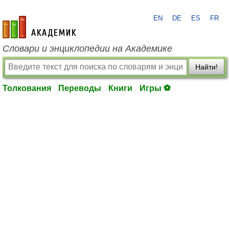
EN
DE
ES
FR
academic.ru
Словари и энциклопедии на Академике
Найти!
Толкования
Переводы
Книги
Игры ⚽