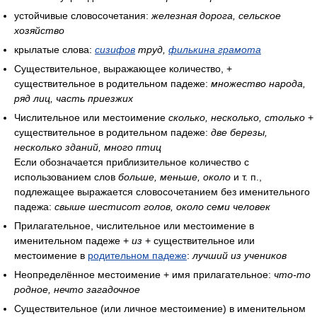
устойчивые словосочетания:
железная дорога, сельское
хозяйство
крылатые слова:
сизифов
труд,
филькина грамота
Существительное, выражающее количество, +
существительное в родительном падеже:
множество народа,
ряд лиц, часть приезжих
Числительное или местоимение
сколько, несколько, столько
+
существительное в родительном падеже:
две березы,
несколько зданий, много птиц
Если обозначается приблизительное количество с
использованием слов
больше, меньше, около
и т. п.,
подлежащее выражается словосочетанием без именительного
падежа:
свыше шестисот голов, около семи человек
Прилагательное, числительное или местоимение в
именительном падеже +
из
+ существительное или
местоимение в
родительном падеже
:
лучший из учеников
Неопределённое местоимение + имя прилагательное:
что-то
родное, нечто загадочное
Существительное (или личное местоимение) в именительном