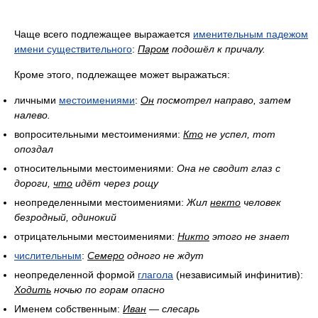
Чаще всего подлежащее выражается
именительным падежом
имени существительного
:
Паром
подошёл к причалу.
Кроме этого, подлежащее может выражаться:
личными
местоимениями
:
Он
посмотрел направо, затем
налево.
вопросительными местоимениями:
Кто
не успел, тот
опоздал
относительными местоимениями:
Она не сводит глаз с
дороги,
что
идёт через рощу
неопределенными местоимениями:
Жил
некто
человек
безродный, одинокий
отрицательными местоимениями:
Никто
этого не знает
числительным
:
Семеро
одного не ждут
неопределенной формой
глагола
(независимый инфинитив):
Ходить
ночью по горам опасно
Именем собственным:
Иван
— слесарь