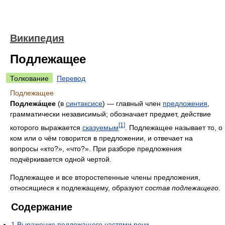
Википедия
Подлежащее
Толкование
Перевод
Подлежащее
Подлежа́щее
(в
синтаксисе
) — главный член
предложения
,
грамматически независимый; обозначает предмет, действие
[1]
которого выражается
сказуемым
. Подлежащее называет то, о
ком или о чём говорится в предложении, и отвечает на
вопросы «кто?», «что?». При разборе предложения
подчёркивается одной чертой.
Подлежащее и все второстепенные члены предложения,
относящиеся к подлежащему, образуют
состав подлежащего
.
Содержание
1
Выражение подлежащего частями речи