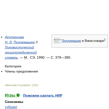
Арутюнова
?
Подлежащее
в Викисловаре
Н. Д.
Подлежащее
//
Лингвистический
энциклопедический
словарь
. —
М
.: СЭ, 1990. — С. 379—380.
Категория:
Члены предложения
Wikimedia Foundation
.
2010
.
Игры ⚽
Поможем сделать НИР
Синонимы
:
субъект