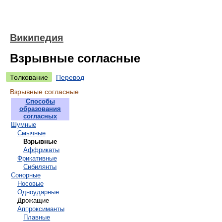
Википедия
Взрывные согласные
Толкование
Перевод
Взрывные согласные
Способы
образования
согласных
Шумные
Смычные
Взрывные
Аффрикаты
Фрикативные
Сибилянты
Сонорные
Носовые
Одноударные
Дрожащие
Аппроксиманты
Плавные