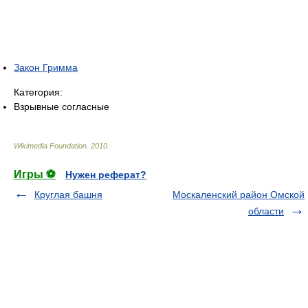
Закон Гримма
Категория:
Взрывные согласные
Wikimedia Foundation
.
2010
.
Игры ⚽
Нужен реферат?
Круглая башня
Москаленский район Омской
области