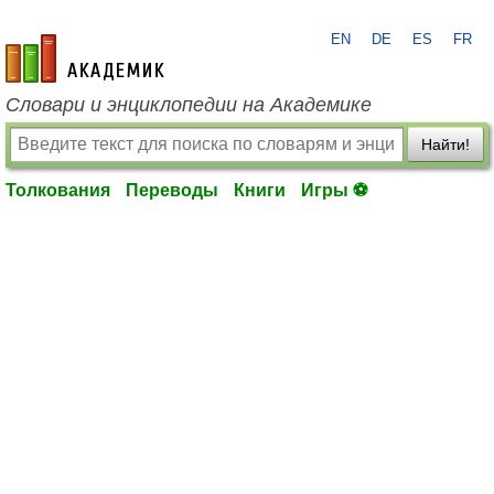
EN
DE
ES
FR
academic.ru
Словари и энциклопедии на Академике
Найти!
Толкования
Переводы
Книги
Игры ⚽