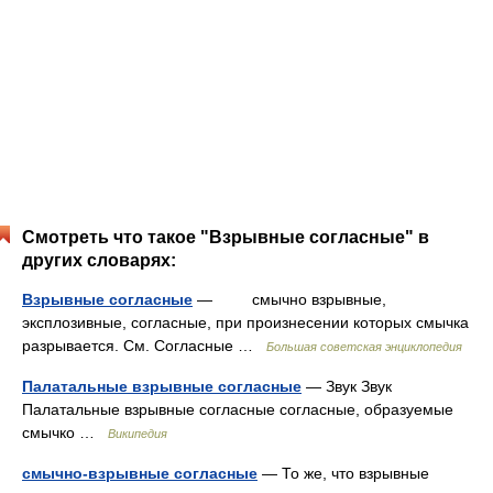
Смотреть что такое "Взрывные согласные" в
других словарях:
Взрывные согласные
— смычно взрывные,
эксплозивные, согласные, при произнесении которых смычка
разрывается. См. Согласные …
Большая советская энциклопедия
Палатальные взрывные согласные
— Звук Звук
Палатальные взрывные согласные согласные, образуемые
смычко …
Википедия
смычно-взрывные согласные
— То же, что взрывные