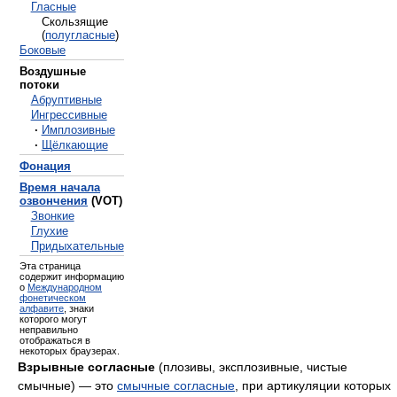
Гласные
Скользящие
(
полугласные
)
Боковые
Воздушные
потоки
Абруптивные
Ингрессивные
·
Имплозивные
·
Щёлкающие
Фонация
Время начала
озвончения
(VOT)
Звонкие
Глухие
Придыхательные
Эта страница
содержит информацию
о
Международном
фонетическом
алфавите
, знаки
которого могут
неправильно
отображаться в
некоторых браузерах.
Взрывные согласные
(плозивы, эксплозивные, чистые
смычные) — это
смычные согласные
, при артикуляции которых