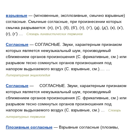
взрывные
— (мгновенные, эксплозивные, смычно взрывные)
согласные. Смычные согласные, при произнесении которых
смычка разрывается: (п), (п’), (б), (б’), (т), (т’), (д), (д’), (к), (к’),
(г), (г’) …
Словарь лингвистических терминов
Согласные
— СОГЛАСНЫЕ. Звуки, характерным признаком
которых является немузыкальный шум, производимый
сближением органов произношения (С. фрикативные, см.) или
разрывом тесно сомкнутых органов произношения под
напором выдыхаемого воздух (С. взрывные, см.).… …
Литературная энциклопедия
Согласные
— СОГЛАСНЫЕ. Звуки, характерным признаком
которых является немузыкальный шум, производимый
сближением органов произношения (С. фрикативные, см.) или
разрывом тесно сомкнутых органов произношения под
напором выдыхаемого воздух (С. взрывные, см.) …
Словарь
литературных терминов
Плозивные согласные
— Взрывные согласные (плозивы,