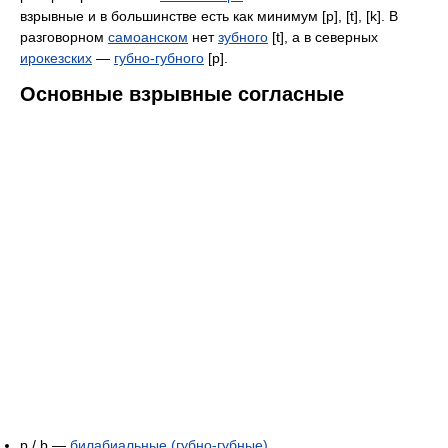
взрывные и в большинстве есть как минимум [p], [t], [k]. В
разговорном
самоанском
нет
зубного
[t], а в северных
ирокезских
—
губно-губного
[p].
Основные взрывные согласные
p / b —
билабиальные (губно-губные)