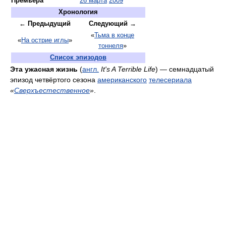
Премьера
26 марта
2009
Хронология
← Предыдущий
Следующий →
«
Тьма в конце
«
На острие иглы
»
тоннеля
»
Список эпизодов
Эта ужасная жизнь
(
англ.
It's A Terrible Life
) — семнадцатый
эпизод четвёртого сезона
американского
телесериала
«
Сверхъестественное
»
.