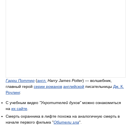
Гарри Поттер
(
англ.
Harry James Potter
) — волшебник,
главный герой
серии романов
английской
писательницы
Дж. К.
Роулинг
.
С учебным видео
"Укротителей духов"
можно ознакомиться
на
их сайте
.
Смерть охранника в лифте похожа на аналогичную смерть в
начале первого фильма "
Обители зла
".