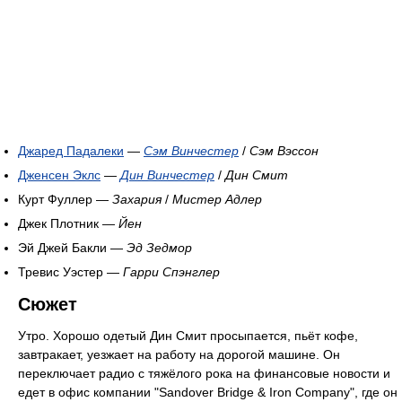
Джаред Падалеки
—
Сэм Винчестер
/
Сэм Вэссон
Дженсен Эклс
—
Дин Винчестер
/
Дин Смит
Курт Фуллер —
Захария
/
Мистер Адлер
Джек Плотник —
Йен
Эй Джей Бакли —
Эд Зедмор
Тревис Уэстер —
Гарри Спэнглер
Сюжет
Утро. Хорошо одетый Дин Смит просыпается, пьёт кофе,
завтракает, уезжает на работу на дорогой машине. Он
переключает радио с тяжёлого рока на финансовые новости и
едет в офис компании "Sandover Bridge & Iron Companу", где он