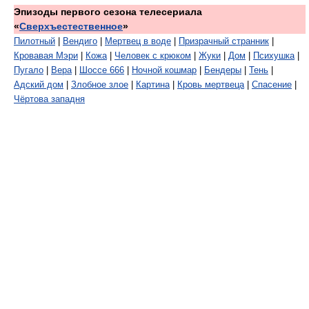
Эпизоды первого сезона телесериала
«
Сверхъестественное
»
Пилотный
|
Вендиго
|
Мертвец в воде
|
Призрачный странник
|
Кровавая Мэри
|
Кожа
|
Человек с крюком
|
Жуки
|
Дом
|
Психушка
|
Пугало
|
Вера
|
Шоссе 666
|
Ночной кошмар
|
Бендеры
|
Тень
|
Адский дом
|
Злобное злое
|
Картина
|
Кровь мертвеца
|
Спасение
|
Чёртова западня