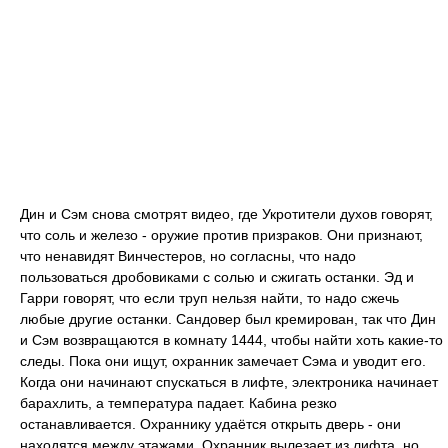
Дин и Сэм снова смотрят видео, где Укротители духов говорят,
что соль и железо - оружие против призраков. Они признают,
что ненавидят Винчестеров, но согласны, что надо
пользоваться дробовиками с солью и сжигать останки. Эд и
Гарри говорят, что если труп нельзя найти, то надо сжечь
любые другие останки. Сандовер был кремирован, так что Дин
и Сэм возвращаются в комнату 1444, чтобы найти хоть какие-то
следы. Пока они ищут, охранник замечает Сэма и уводит его.
Когда они начинают спускаться в лифте, электроника начинает
барахлить, а температура падает. Кабина резко
останавливается. Охраннику удаётся открыть дверь - они
находятся между этажами. Охранник вылезает из лифта, но