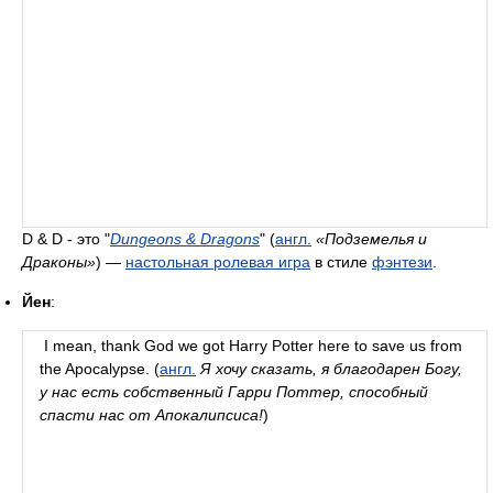
D & D - это "
Dungeons & Dragons
" (
англ.
«Подземелья и
Драконы»
) —
настольная ролевая игра
в стиле
фэнтези
.
Йен
:
I mean, thank God we got Harry Potter here to save us from
the Apocalypse. (
англ.
Я хочу сказать, я благодарен Богу,
у нас есть собственный Гарри Поттер, способный
спасти нас от Апокалипсиса!
)