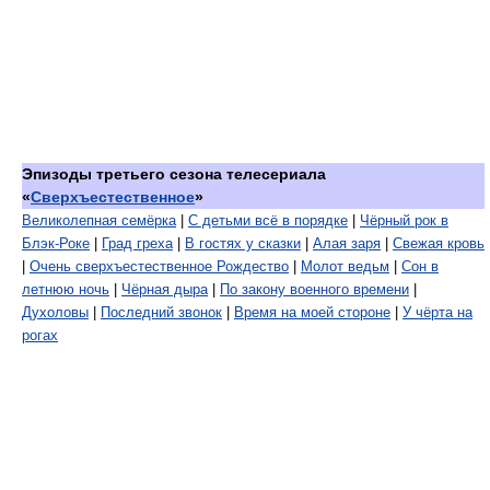
Эпизоды третьего сезона телесериала
«
Сверхъестественное
»
Великолепная семёрка
|
С детьми всё в порядке
|
Чёрный рок в
Блэк-Роке
|
Град греха
|
В гостях у сказки
|
Алая заря
|
Свежая кровь
|
Очень сверхъестественное Рождество
|
Молот ведьм
|
Сон в
летнюю ночь
|
Чёрная дыра
|
По закону военного времени
|
Духоловы
|
Последний звонок
|
Время на моей стороне
|
У чёрта на
рогах