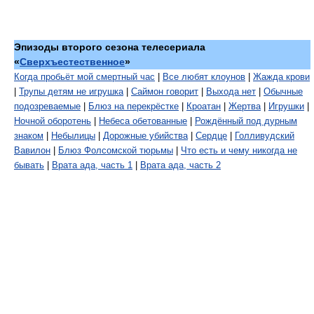
Эпизоды второго сезона телесериала
«
Сверхъестественное
»
Когда пробьёт мой смертный час
|
Все любят клоунов
|
Жажда крови
|
Трупы детям не игрушка
|
Саймон говорит
|
Выхода нет
|
Обычные
подозреваемые
|
Блюз на перекрёстке
|
Кроатан
|
Жертва
|
Игрушки
|
Ночной оборотень
|
Небеса обетованные
|
Рождённый под дурным
знаком
|
Небылицы
|
Дорожные убийства
|
Сердце
|
Голливудский
Вавилон
|
Блюз Фолсомской тюрьмы
|
Что есть и чему никогда не
бывать
|
Врата ада, часть 1
|
Врата ада, часть 2