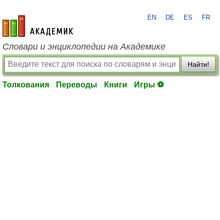
EN
DE
ES
FR
academic.ru
Словари и энциклопедии на Академике
Найти!
Толкования
Переводы
Книги
Игры ⚽