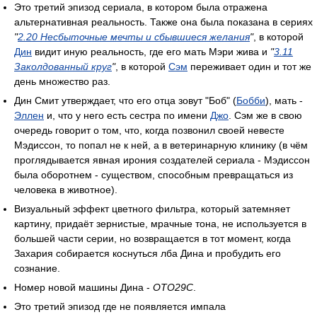
Это третий эпизод сериала, в котором была отражена
альтернативная реальность. Также она была показана в сериях
"
2.20 Несбыточные мечты и сбывшиеся желания
"
, в которой
Дин
видит иную реальность, где его мать Мэри жива и
"
3.11
Заколдованный круг
"
, в которой
Сэм
переживает один и тот же
день множество раз.
Дин Смит утверждает, что его отца зовут "Боб" (
Бобби
), мать -
Эллен
и, что у него есть сестра по имени
Джо
. Сэм же в свою
очередь говорит о том, что, когда позвонил своей невесте
Мэдиссон, то попал не к ней, а в ветеринарную клинику (в чём
проглядывается явная ирония создателей сериала - Мэдиссон
была оборотнем - существом, способным превращаться из
человека в животное).
Визуальный эффект цветного фильтра, который затемняет
картину, придаёт зернистые, мрачные тона, не используется в
большей части серии, но возвращается в тот момент, когда
Захария собирается коснуться лба Дина и пробудить его
сознание.
Номер новой машины Дина -
OTO29C
.
Это третий эпизод где не появляется импала