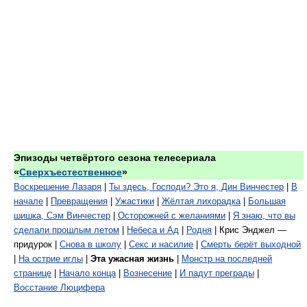
Эпизоды четвёртого сезона телесериала
«
Сверхъестественное
»
Воскрешение Лазаря
|
Ты здесь, Господи? Это я, Дин Винчестер
|
В
начале
|
Превращения
|
Ужастики
|
Жёлтая лихорадка
|
Большая
шишка, Сэм Винчестер
|
Осторожней с желаниями
|
Я знаю, что вы
сделали прошлым летом
|
Небеса и Ад
|
Родня
| Крис Энджел —
придурок |
Снова в школу
|
Секс и насилие
|
Смерть берёт выходной
|
На острие иглы
|
Эта ужасная жизнь
|
Монстр на последней
странице
|
Начало конца
|
Вознесение
|
И падут преграды
|
Восстание Люцифера