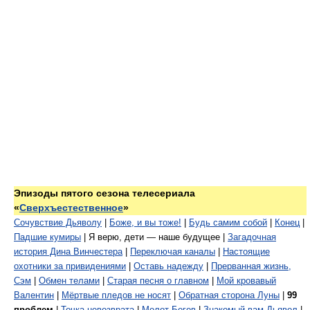
Эпизоды пятого сезона телесериала
«
Сверхъестественное
»
Сочувствие Дьяволу
|
Боже, и вы тоже!
|
Будь самим собой
|
Конец
|
Падшие кумиры
| Я верю, дети — наше будущее |
Загадочная
история Дина Винчестера
|
Переключая каналы
|
Настоящие
охотники за привидениями
|
Оставь надежду
|
Прерванная жизнь,
Сэм
|
Обмен телами
|
Старая песня о главном
|
Мой кровавый
Валентин
|
Мёртвые пледов не носят
|
Обратная сторона Луны
|
99
проблем
|
Точка невозврата
|
Молот Богов
|
Знакомый вам Дьявол
|