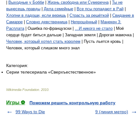
|
Выходные у Бобби
|
Жизнь свободна или Сумеречна
|
Ты не
вынесешь правды
|
Дела семейные
|
Все псы попадают в Рай
|
Хлопни в ладоши, если веришь
|
Страсть за решёткой
|
Свидание в
Самарре
|
Словно девственница
|
Непрощённый
|
Манекен 3:
Расплата
| Ошибка по-французски |
…И никого не стало
| Моё
сердце будет биться дальше | Западная земля | Дорогая мамочка |
Человек, который хотел стать королем
| Пусть льется кровь |
Человек, который слишком много знал
Категория:
Серии телесериала «Сверхъестественное»
Wikimedia Foundation
.
2010
.
Игры ⚽
Поможем решить контрольную работу
99 Ways to Die
9 (линия метро)