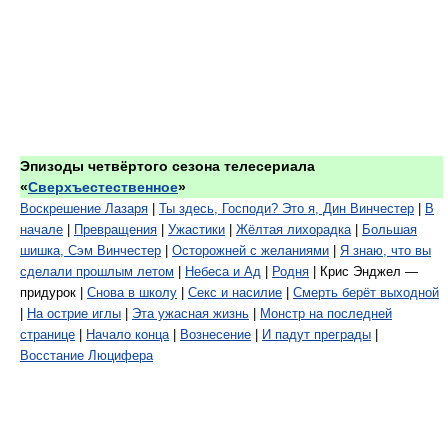
Эпизоды четвёртого сезона телесериала
«
Сверхъестественное
»
Воскрешение Лазаря
|
Ты здесь, Господи? Это я, Дин Винчестер
|
В
начале
|
Превращения
|
Ужастики
|
Жёлтая лихорадка
|
Большая
шишка, Сэм Винчестер
|
Осторожней с желаниями
|
Я знаю, что вы
сделали прошлым летом
|
Небеса и Ад
|
Родня
| Крис Энджел —
придурок |
Снова в школу
|
Секс и насилие
|
Смерть берёт выходной
|
На острие иглы
|
Эта ужасная жизнь
|
Монстр на последней
странице
|
Начало конца
|
Вознесение
|
И падут преграды
|
Восстание Люцифера