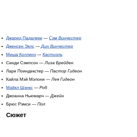
Джаред Падалеки
—
Сэм Винчестер
Дженсен Эклс
—
Дин Винчестер
Миша Коллинз
—
Кастиэль
Синди Сэмпсон —
Лиза Брейден
Лари Поиндекстер —
Пастор Гидеон
Кайла Мэй Мэлони —
Лея Гидеон
Майкл Шэнкс
—
Роб
Джоанна Ньюмарч —
Джейн
Брюс Рэмси —
Пол
Сюжет