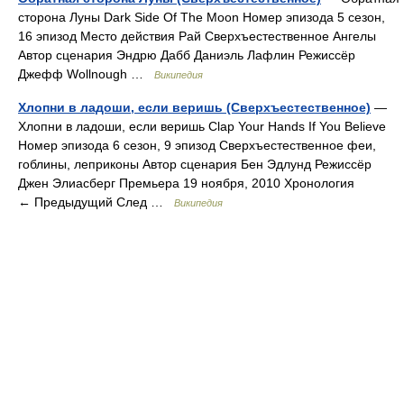
сторона Луны Dark Side Of The Moon Номер эпизода 5 сезон,
16 эпизод Место действия Рай Сверхъестественное Ангелы
Автор сценария Эндрю Дабб Даниэль Лафлин Режиссёр
Джефф Wollnough …
Википедия
Хлопни в ладоши, если веришь (Сверхъестественное)
—
Хлопни в ладоши, если веришь Clap Your Hands If You Believe
Номер эпизода 6 сезон, 9 эпизод Сверхъестественное феи,
гоблины, леприконы Автор сценария Бен Эдлунд Режиссёр
Джен Элиасберг Премьера 19 ноября, 2010 Хронология
← Предыдущий След …
Википедия