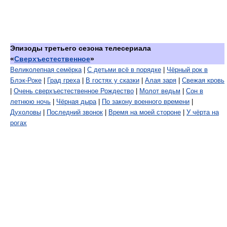
Эпизоды третьего сезона телесериала
«
Сверхъестественное
»
Великолепная семёрка
|
С детьми всё в порядке
|
Чёрный рок в
Блэк-Роке
|
Град греха
|
В гостях у сказки
|
Алая заря
|
Свежая кровь
|
Очень сверхъестественное Рождество
|
Молот ведьм
|
Сон в
летнюю ночь
|
Чёрная дыра
|
По закону военного времени
|
Духоловы
|
Последний звонок
|
Время на моей стороне
|
У чёрта на
рогах