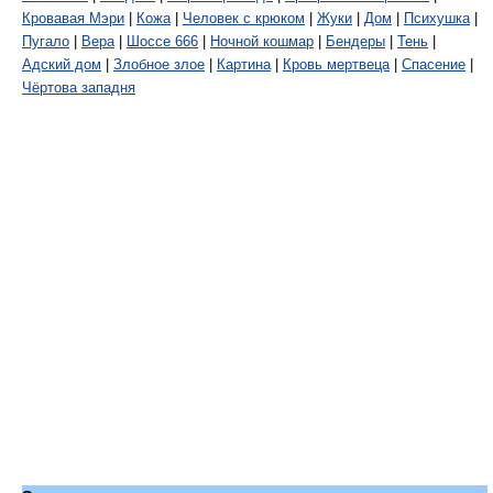
Кровавая Мэри
|
Кожа
|
Человек с крюком
|
Жуки
|
Дом
|
Психушка
|
Пугало
|
Вера
|
Шоссе 666
|
Ночной кошмар
|
Бендеры
|
Тень
|
Адский дом
|
Злобное злое
|
Картина
|
Кровь мертвеца
|
Спасение
|
Чёртова западня