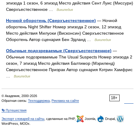
эпизода 1 сезон, 6 эпизод Место действия Сент Луис (Миссури)
Сверхъестественное …
Википедия
Ночной оборотень (Сверхъестественное)
— Ночной
оборотень Night Shifter Номер эпизода 2 сезон, 12 эпизод
Место действия Милуоки (Висконсин) Сверхъестественное
Оборотень Автор сценария Бен Эдланд …
Википедия
Обычные подозреваемые (Сверхъестественное)
—
Обычные подозреваемые The Usual Suspects Номер эпизода 2
сезон, 7 эпизод Место действия Балтимор (Мэриленд)
Сверхъестественное Призрак Автор сценария Кэтрин Хамфрис
…
Википедия
© Академик, 2000-2026
18+
Обратная связь:
Техподдержка
,
Реклама на сайте
👣 Путешествия
Экспорт словарей на сайты
, сделанные на PHP,
Joomla,
Drupal,
WordPress, MODx.