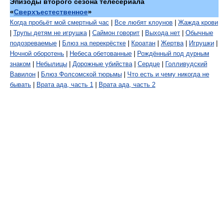
Эпизоды второго сезона телесериала
«
Сверхъестественное
»
Когда пробьёт мой смертный час
|
Все любят клоунов
|
Жажда крови
|
Трупы детям не игрушка
|
Саймон говорит
|
Выхода нет
|
Обычные
подозреваемые
|
Блюз на перекрёстке
|
Кроатан
|
Жертва
|
Игрушки
|
Ночной оборотень
|
Небеса обетованные
|
Рождённый под дурным
знаком
|
Небылицы
|
Дорожные убийства
|
Сердце
|
Голливудский
Вавилон
|
Блюз Фолсомской тюрьмы
|
Что есть и чему никогда не
бывать
|
Врата ада, часть 1
|
Врата ада, часть 2