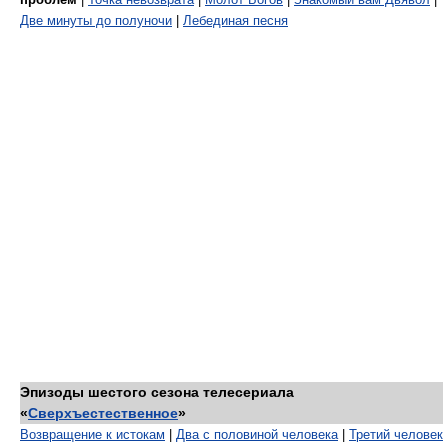
Две минуты до полуночи
|
Лебединая песня
Эпизоды шестого сезона телесериала
«
Сверхъестественное
»
Возвращение к истокам
|
Два с половиной человека
|
Третий человек