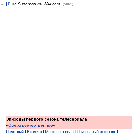
[1]
на
Supernatural Wiki.com
(англ.)
Эпизоды первого сезона телесериала
«
Сверхъестественное
»
Пилотный
|
Вендиго
|
Мертвец в воде
|
Призрачный странник
|