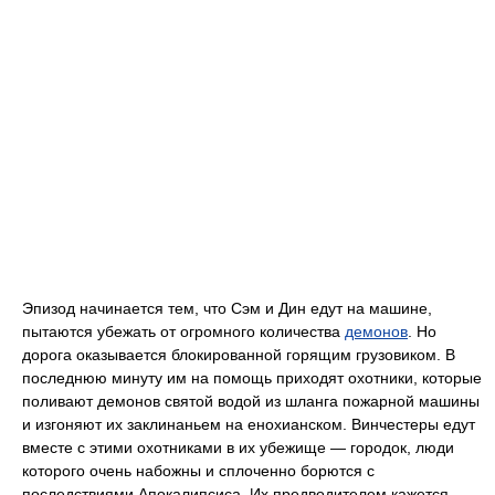
Эпизод начинается тем, что Сэм и Дин едут на машине,
пытаются убежать от огромного количества
демонов
. Но
дорога оказывается блокированной горящим грузовиком. В
последнюю минуту им на помощь приходят охотники, которые
поливают демонов святой водой из шланга пожарной машины
и изгоняют их заклинаньем на енохианском. Винчестеры едут
вместе с этими охотниками в их убежище — городок, люди
которого очень набожны и сплоченно борются с
последствиями Апокалипсиса. Их предводителем кажется