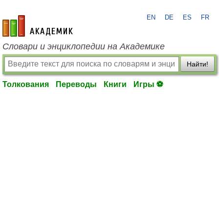
EN
DE
ES
FR
academic.ru
Словари и энциклопедии на Академике
Найти!
Толкования
Переводы
Книги
Игры ⚽