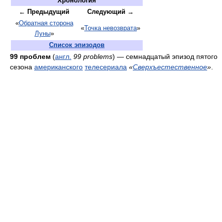
Хронология
← Предыдущий
Следующий →
«
Обратная сторона
«
Точка невозврата
»
Луны
»
Список эпизодов
99 проблем
(
англ.
99 problems
) — семнадцатый эпизод пятого
сезона
американского
телесериала
«
Сверхъестественное
»
.