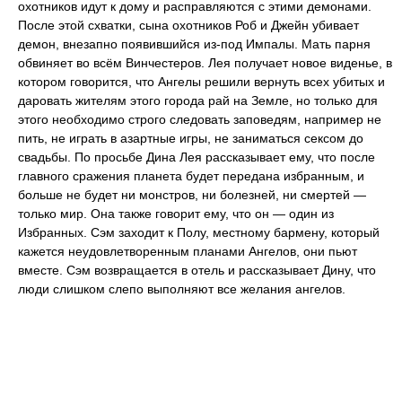
охотников идут к дому и расправляются с этими демонами.
После этой схватки, сына охотников Роб и Джейн убивает
демон, внезапно появившийся из-под Импалы. Мать парня
обвиняет во всём Винчестеров. Лея получает новое виденье, в
котором говорится, что Ангелы решили вернуть всех убитых и
даровать жителям этого города рай на Земле, но только для
этого необходимо строго следовать заповедям, например не
пить, не играть в азартные игры, не заниматься сексом до
свадьбы. По просьбе Дина Лея рассказывает ему, что после
главного сражения планета будет передана избранным, и
больше не будет ни монстров, ни болезней, ни смертей —
только мир. Она также говорит ему, что он — один из
Избранных. Сэм заходит к Полу, местному бармену, который
кажется неудовлетворенным планами Ангелов, они пьют
вместе. Сэм возвращается в отель и рассказывает Дину, что
люди слишком слепо выполняют все желания ангелов.