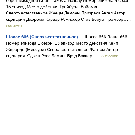
берёт выходной Death Takes a Holiday Номер эпизода 4 сезон,
15 эпизод Место действия Грейбулл, Вайоминг
Сверхъестественное Жнецы Демоны Призраки Ангел Автор
сценария Джереми Карвер Режиссёр Стив Бойум Премьера …
Википедия
Шоссе 666 (Сверхъестественное)
— Шоссе 666 Route 666
Номер эпизода 1 сезон, 13 эпизод Место действия Кейп
Жирардо (Миссури) Сверхъестественное Фантом Автор
сценария Юджин Росс Леминг Брэд Бакнер …
Википедия