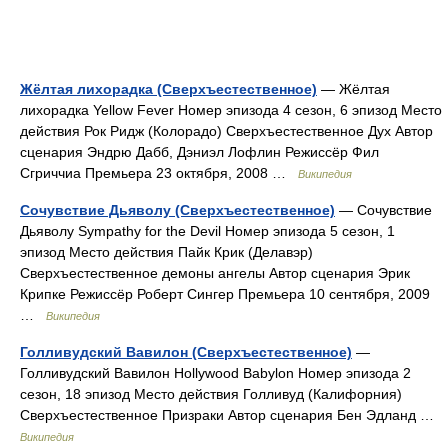
Жёлтая лихорадка (Сверхъестественное)
— Жёлтая
лихорадка Yellow Fever Номер эпизода 4 сезон, 6 эпизод Место
действия Рок Ридж (Колорадо) Сверхъестественное Дух Автор
сценария Эндрю Дабб, Дэниэл Лофлин Режиссёр Фил
Сгриччиа Премьера 23 октября, 2008 …
Википедия
Сочувствие Дьяволу (Сверхъестественное)
— Сочувствие
Дьяволу Sympathy for the Devil Номер эпизода 5 сезон, 1
эпизод Место действия Пайк Крик (Делавэр)
Сверхъестественное демоны ангелы Автор сценария Эрик
Крипке Режиссёр Роберт Сингер Премьера 10 сентября, 2009
…
Википедия
Голливудский Вавилон (Сверхъестественное)
—
Голливудский Вавилон Hollywood Babylon Номер эпизода 2
сезон, 18 эпизод Место действия Голливуд (Калифорния)
Сверхъестественное Призраки Автор сценария Бен Эдланд …
Википедия