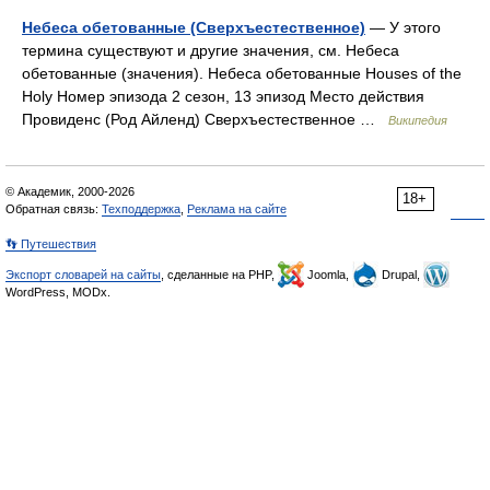
Небеса обетованные (Сверхъестественное)
— У этого
термина существуют и другие значения, см. Небеса
обетованные (значения). Небеса обетованные Houses of the
Holy Номер эпизода 2 сезон, 13 эпизод Место действия
Провиденс (Род Айленд) Сверхъестественное …
Википедия
© Академик, 2000-2026
18+
Обратная связь:
Техподдержка
,
Реклама на сайте
👣 Путешествия
Экспорт словарей на сайты
, сделанные на PHP,
Joomla,
Drupal,
WordPress, MODx.