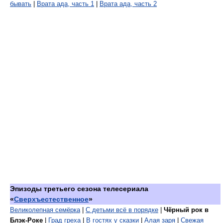
бывать
|
Врата ада, часть 1
|
Врата ада, часть 2
Эпизоды третьего сезона телесериала
«
Сверхъестественное
»
Великолепная семёрка
|
С детьми всё в порядке
|
Чёрный рок в
Блэк-Роке
|
Град греха
|
В гостях у сказки
|
Алая заря
|
Свежая