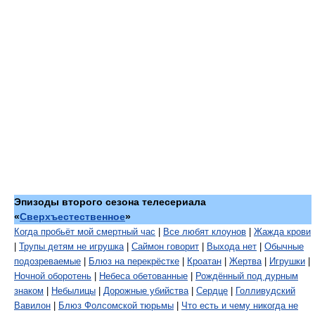
Эпизоды второго сезона телесериала
«
Сверхъестественное
»
Когда пробьёт мой смертный час
|
Все любят клоунов
|
Жажда крови
|
Трупы детям не игрушка
|
Саймон говорит
|
Выхода нет
|
Обычные
подозреваемые
|
Блюз на перекрёстке
|
Кроатан
|
Жертва
|
Игрушки
|
Ночной оборотень
|
Небеса обетованные
|
Рождённый под дурным
знаком
|
Небылицы
|
Дорожные убийства
|
Сердце
|
Голливудский
Вавилон
|
Блюз Фолсомской тюрьмы
|
Что есть и чему никогда не