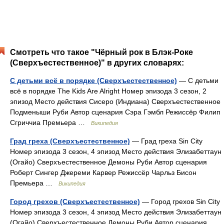
Смотреть что такое "Чёрный рок в Блэк-Роке
(Сверхъестественное)" в других словарях:
С детьми всё в порядке (Сверхъестественное)
— С детьми
всё в порядке The Kids Are Alright Номер эпизода 3 сезон, 2
эпизод Место действия Сисеро (Индиана) Сверхъестественное
Подменыши Руби Автор сценария Сэра Гэмбл Режиссёр Филип
Сгриччиа Премьера …
Википедия
Град греха (Сверхъестественное)
— Град греха Sin City
Номер эпизода 3 сезон, 4 эпизод Место действия Элизабеттаун
(Огайо) Сверхъестественное Демоны Руби Автор сценария
Роберт Сингер Джереми Карвер Режиссёр Чарльз Бисон
Премьера …
Википедия
Город грехов (Сверхъестественное)
— Город грехов Sin City
Номер эпизода 3 сезон, 4 эпизод Место действия Элизабеттаун
(Огайо) Сверхъестественное Демоны Руби Автор сценария