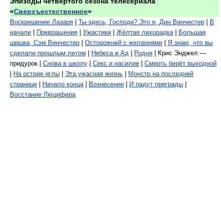
Эпизоды четвёртого сезона телесериала
«
Сверхъестественное
»
Воскрешение Лазаря
|
Ты здесь, Господи? Это я, Дин Винчестер
|
В
начале
|
Превращения
|
Ужастики
|
Жёлтая лихорадка
|
Большая
шишка, Сэм Винчестер
|
Осторожней с желаниями
|
Я знаю, что вы
сделали прошлым летом
|
Небеса и Ад
|
Родня
| Крис Энджел —
придурок |
Снова в школу
|
Секс и насилие
|
Смерть берёт выходной
|
На острие иглы
|
Эта ужасная жизнь
|
Монстр на последней
странице
|
Начало конца
|
Вознесение
|
И падут преграды
|
Восстание Люцифера