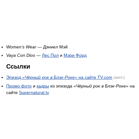
Women’s Wear
— Дэниел Мэй
Vaya Con Dios
—
Лес Пол
и
Мэри Форд
Ссылки
Эпизод
«Чёрный рок в Блэк-Роке»
на сайте TV.com
(англ.)
Промо фото
и
кадры
из эпизода
«Чёрный рок в Блэк-Роке»
на
сайте
Supernatural.tv