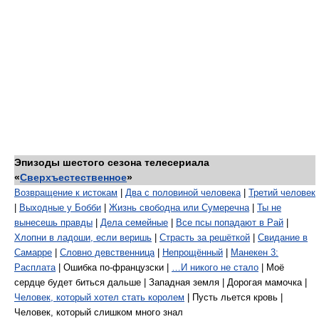
Эпизоды шестого сезона телесериала
«
Сверхъестественное
»
Возвращение к истокам
|
Два с половиной человека
|
Третий человек
|
Выходные у Бобби
|
Жизнь свободна или Сумеречна
|
Ты не
вынесешь правды
|
Дела семейные
|
Все псы попадают в Рай
|
Хлопни в ладоши, если веришь
|
Страсть за решёткой
|
Свидание в
Самарре
|
Словно девственница
|
Непрощённый
|
Манекен 3:
Расплата
| Ошибка по-французски |
…И никого не стало
| Моё
сердце будет биться дальше | Западная земля | Дорогая мамочка |
Человек, который хотел стать королем
| Пусть льется кровь |
Человек, который слишком много знал