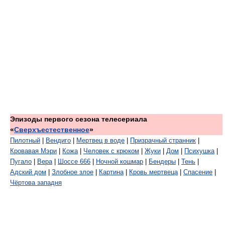
Эпизоды первого сезона телесериала
«
Сверхъестественное
»
Пилотный
|
Вендиго
|
Мертвец в воде
|
Призрачный странник
|
Кровавая Мэри
|
Кожа
|
Человек с крюком
|
Жуки
|
Дом
|
Психушка
|
Пугало
|
Вера
|
Шоссе 666
|
Ночной кошмар
|
Бендеры
|
Тень
|
Адский дом
|
Злобное злое
|
Картина
|
Кровь мертвеца
|
Спасение
|
Чёртова западня