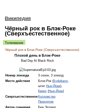
Википедия
Чёрный рок в Блэк-Роке
(Сверхъестественное)
Толкование
Чёрный рок в Блэк-Роке (Сверхъестественное)
Плохой день в Блэк-Роке
Bad Day At Black Rock
Номер эпизода
3 сезон, 3 эпизод
Место действия
Блэк-Рок (
Буффало
,
штат
Нью-Йорк
),
Квинс
(
Нью-Йорк
)
Сверхъестественное
Колдовство
Проклятие
Автор сценария
Бен Эдланд