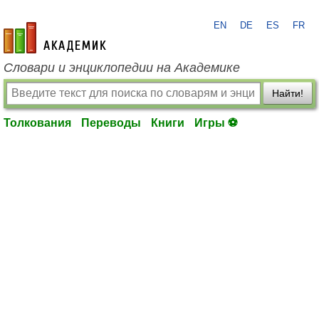
EN
DE
ES
FR
academic.ru
Словари и энциклопедии на Академике
Найти!
Толкования
Переводы
Книги
Игры ⚽