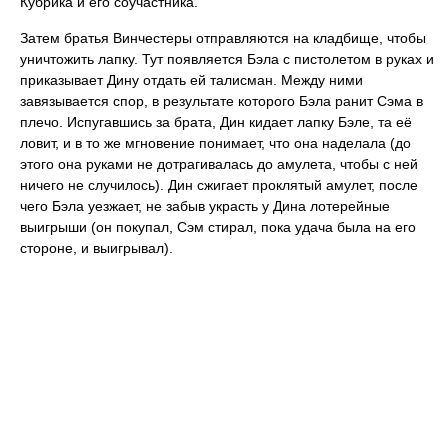
Кубрика и его соучастника.
Затем братья Винчестеры отправляются на кладбище, чтобы
уничтожить лапку. Тут появляется Бэла с пистолетом в руках и
приказывает Дину отдать ей талисман. Между ними
завязывается спор, в результате которого Бэла ранит Сэма в
плечо. Испугавшись за брата, Дин кидает лапку Бэле, та её
ловит, и в то же мгновение понимает, что она наделала (до
этого она руками не дотрагивалась до амулета, чтобы с ней
ничего не случилось). Дин сжигает проклятый амулет, после
чего Бэла уезжает, не забыв украсть у Дина лотерейные
выигрыши (он покупал, Сэм стирал, пока удача была на его
стороне, и выигрывал).