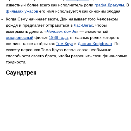
известный более всего как исполнитель роли
графа Дракулы
. В
фильмах ужасов
его имя используется как синоним злодея.
Когда Сэму начинает везти, Дин называет того Человеком
дождя и предлагает отправиться в
Лас-Вегас
, чтобы
выигрывать деньги.
«
Человек дождя
»
— знаменитый
оскароносный
фильм
1988 года
, в главных ролях которого
снялись такие актёры как
Том Круз
и
Дастин Хоффман
. По
сюжету персонаж Тома Круза использовал необычные
способности своего брата, чтобы разрешить свои финансовые
трудности.
Саундтрек