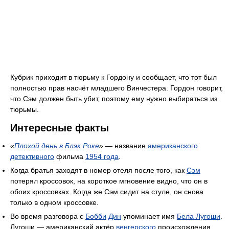
Кубрик приходит в тюрьму к Гордону и сообщает, что тот был
полностью прав насчёт младшего Винчестера. Гордон говорит,
что Сэм должен быть убит, поэтому ему нужно выбираться из
тюрьмы.
Интересные факты
«
Плохой день в Блэк Роке
»
— название
американского
детективного
фильма
1954 года
.
Когда братья заходят в номер отеля после того, как
Сэм
потерял кроссовок, на короткое мгновение видно, что он в
обоих кроссовках. Когда же Сэм сидит на стуле, он снова
только в одном кроссовке.
Во время разговора с
Бобби
Дин
упоминает имя
Бела Лугоши
.
Лугоши — американский актёр
венгерского
происхождения,