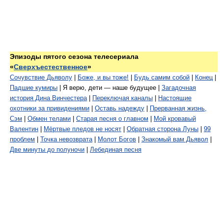
Эпизоды пятого сезона телесериала
«
Сверхъестественное
»
Сочувствие Дьяволу
|
Боже, и вы тоже!
|
Будь самим собой
|
Конец
|
Падшие кумиры
| Я верю, дети — наше будущее |
Загадочная
история Дина Винчестера
|
Переключая каналы
|
Настоящие
охотники за привидениями
|
Оставь надежду
|
Прерванная жизнь,
Сэм
|
Обмен телами
|
Старая песня о главном
|
Мой кровавый
Валентин
|
Мёртвые пледов не носят
|
Обратная сторона Луны
|
99
проблем
|
Точка невозврата
|
Молот Богов
|
Знакомый вам Дьявол
|
Две минуты до полуночи
|
Лебединая песня