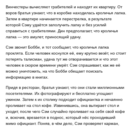
Винчестеры вычисляют грабителей и находят их квартиру. От
воров братья узнают, что в коробке находилась кроличья лапка.
Затем в квартире начинается перестрелка, в результате
которой Сэму удаётся заполучить лапку и без усилий
справиться с грабителями. Дин предполагает, что кроличья
лапка — это амулет, приносящий удачу.
Сэм звонит Бобби, и тот сообщает, что кроличья лапка
проклята. Если человек коснулся её, ему крупно везёт, но стоит
потерять талисман, удача тут же отворачивается и что этот
человек в скором времени умрёт. Сэм спрашивает, как же её
можно уничтожить, на что Бобби обещает поискать
информацию в книгах.
Придя в ресторан, братья узнают, что они стали миллионными
посетителями. Их фотографируют и бесплатно угощают
ужином. Затем к их столику подходит официантка и нечаянно
проливает на стол кофе. Извинившись, она вытирает стол и
уходит, после чего Сэм случайно проливает на себя свой кофе
и, вскочив, врезается в поднос, который нёс проходивший
мимо официант. Поняв, в чём дело, Сэм проверяет карман,