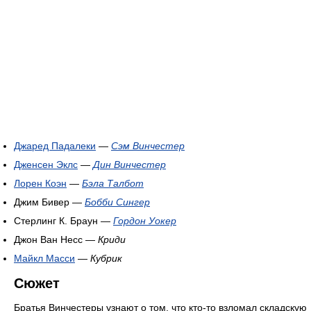
Джаред Падалеки
—
Сэм Винчестер
Дженсен Эклс
—
Дин Винчестер
Лорен Коэн
—
Бэла Талбот
Джим Бивер —
Бобби Сингер
Стерлинг К. Браун —
Гордон Уокер
Джон Ван Несс —
Криди
Майкл Масси
—
Кубрик
Сюжет
Братья Винчестеры узнают о том, что кто-то взломал складскую