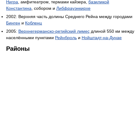
Нигра
, амфитеатром, термами кайзера,
базиликой
Константина
, собором и
Либфрауэнкирхе
2002: Верхняя часть долины Среднего Рейна между городами
Бинген
и
Кобленц
2005:
Верхнегерманско-ретийский лимес
длиной 550 км между
населёнными пунктами
Рейнброль
и
Нойштадт-на-Дунае
Районы