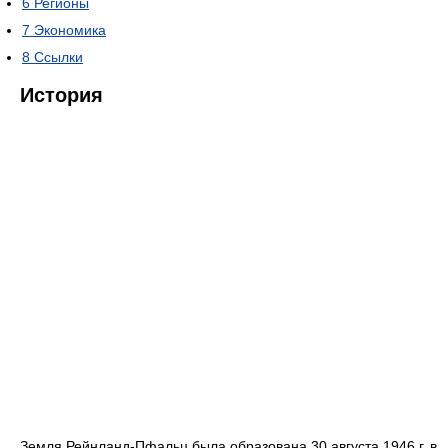
6
Регионы
7
Экономика
8
Ссылки
История
Земля Рейнланд-Пфальц была образована 30 августа 1946 г. в