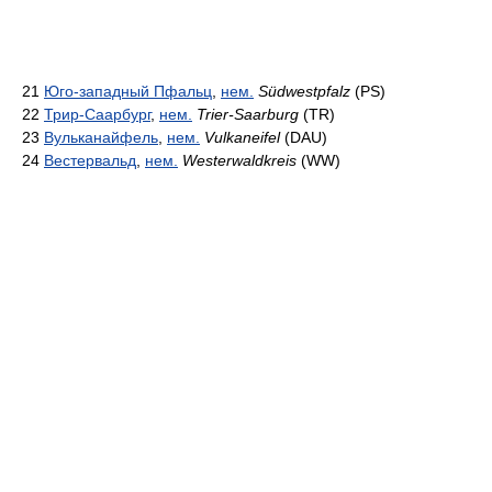
21
Юго-западный Пфальц
,
нем.
Südwestpfalz
(PS)
22
Трир-Саарбург
,
нем.
Trier-Saarburg
(TR)
23
Вульканайфель
,
нем.
Vulkaneifel
(DAU)
24
Вестервальд
,
нем.
Westerwaldkreis
(WW)