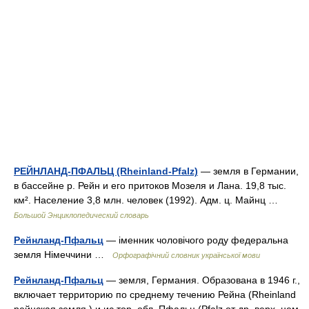
РЕЙНЛАНД-ПФАЛЬЦ (Rheinland-Pfalz)
— земля в Германии,
в бассейне р. Рейн и его притоков Мозеля и Лана. 19,8 тыс.
км². Население 3,8 млн. человек (1992). Адм. ц. Майнц …
Большой Энциклопедический словарь
Рейнланд-Пфальц
— іменник чоловічого роду федеральна
земля Німеччини …
Орфографічний словник української мови
Рейнланд-Пфальц
— земля, Германия. Образована в 1946 г.,
включает территорию по среднему течению Рейна (Rheinland
рейнская земля ) и ис тор. обл. Пфальц (Pfalz от др. верх. нем.