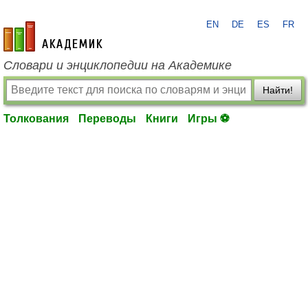
EN
DE
ES
FR
academic.ru
Словари и энциклопедии на Академике
Найти!
Толкования
Переводы
Книги
Игры ⚽