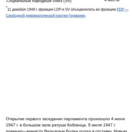
Социальный народный союз (SV)
*
11 декабря 1948 г. фракции LDP и SV объединились во фракцию
FDP —
Свободной демократической партии Германии
.
Открытие первого заседания парламента произошло 4 июня
1947 г. в большом зале ратуши Кобленца. 9 июля 1947 г.
премьер—министр Вильгельм Боден подал в отставку. Новым