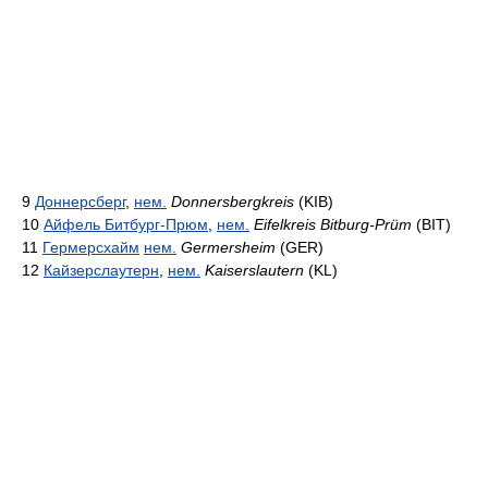
9
Доннерсберг
,
нем.
Donnersbergkreis
(KIB)
10
Айфель Битбург-Прюм
,
нем.
Eifelkreis Bitburg-Prüm
(BIT)
11
Гермерсхайм
нем.
Germersheim
(GER)
12
Кайзерслаутерн
,
нем.
Kaiserslautern
(KL)