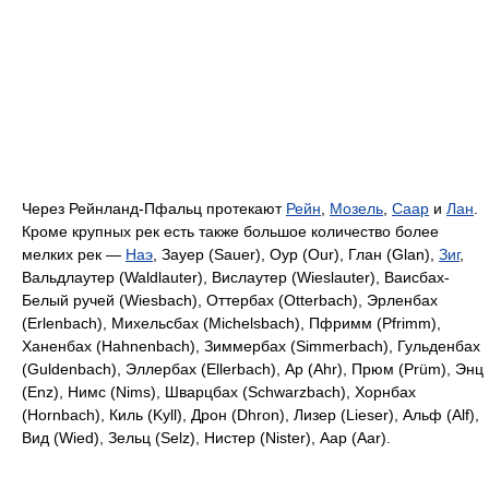
Через Рейнланд-Пфальц протекают
Рейн
,
Мозель
,
Саар
и
Лан
.
Кроме крупных рек есть также большое количество более
мелких рек —
Наэ
, Зауер (Sauer), Оур (Our), Глан (Glan),
Зиг
,
Вальдлаутер (Waldlauter), Вислаутер (Wieslauter), Ваисбах-
Белый ручей (Wiesbach), Оттербах (Otterbach), Эрленбах
(Erlenbach), Михельсбах (Michelsbach), Пфримм (Pfrimm),
Ханенбах (Hahnenbach), Зиммербах (Simmerbach), Гульденбах
(Guldenbach), Эллербах (Ellerbach), Ар (Ahr), Прюм (Prüm), Энц
(Enz), Нимс (Nims), Шварцбах (Schwarzbach), Хорнбах
(Hornbach), Киль (Kyll), Дрон (Dhron), Лизер (Lieser), Альф (Alf),
Вид (Wied), Зельц (Selz), Нистер (Nister), Аар (Aar).