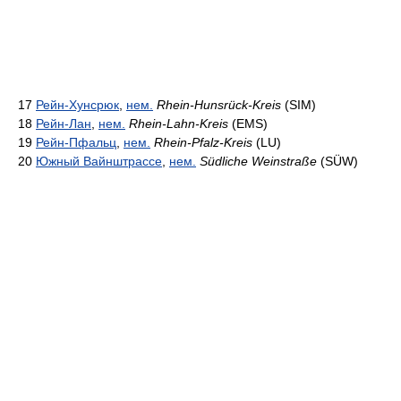
17
Рейн-Хунсрюк
,
нем.
Rhein-Hunsrück-Kreis
(SIM)
18
Рейн-Лан
,
нем.
Rhein-Lahn-Kreis
(EMS)
19
Рейн-Пфальц
,
нем.
Rhein-Pfalz-Kreis
(LU)
20
Южный Вайнштрассе
,
нем.
Südliche Weinstraße
(SÜW)