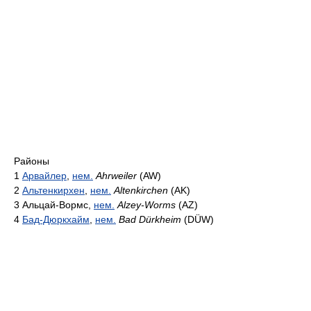
Районы
1
Арвайлер
,
нем.
Ahrweiler
(AW)
2
Альтенкирхен
,
нем.
Altenkirchen
(AK)
3 Альцай-Вормс,
нем.
Alzey-Worms
(AZ)
4
Бад-Дюркхайм
,
нем.
Bad Dürkheim
(DÜW)