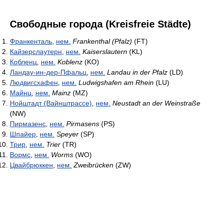
Свободные города (Kreisfreie Städte)
Франкенталь
,
нем.
Frankenthal (Pfalz)
(FT)
Кайзерслаутерн
,
нем.
Kaiserslautern
(KL)
Кобленц
,
нем.
Koblenz
(KO)
Ландау-ин-дер-Пфальц
,
нем.
Landau in der Pfalz
(LD)
Людвигсхафен
,
нем.
Ludwigshafen am Rhein
(LU)
Майнц
,
нем.
Mainz
(MZ)
Нойштадт (Вайнштрассе)
,
нем.
Neustadt an der Weinstraße
(NW)
Пирмазенс
,
нем.
Pirmasens
(PS)
Шпайер
,
нем.
Speyer
(SP)
Трир
,
нем.
Trier
(TR)
Вормс
,
нем.
Worms
(WO)
Цвайбрюккен
,
нем.
Zweibrücken
(ZW)