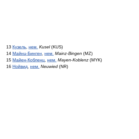
13
Кузель
,
нем.
Kusel
(KUS)
14
Майнц-Бинген
,
нем.
Mainz-Bingen
(MZ)
15
Майен-Кобленц
,
нем.
Mayen-Koblenz
(MYK)
16
Нойвид
,
нем.
Neuwied
(NR)