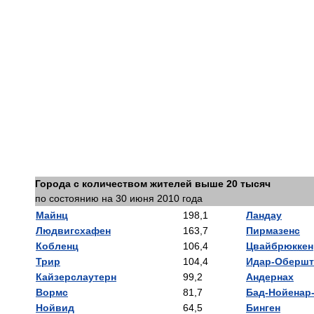
Города с количеством жителей выше 20 тысяч
по состоянию на 30 июня 2010 года
Майнц
198,1
Ландау
Людвигсхафен
163,7
Пирмазенс
Кобленц
106,4
Цвайбрюккен
Трир
104,4
Идар-Обершт
Кайзерслаутерн
99,2
Андернах
Вормс
81,7
Бад-Нойенар
Нойвид
64,5
Бинген