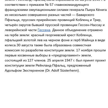
соответствии с приказом № 57 главнокомандующего
французскими оккупационными силами генерала Пьера Кёнига
из нескольких совершенно разных частей — Баварского
Пфальца, прусских прирейнских провинций Кобленц и Трир,
четырёх округов бывшей прусской провинции Гессен-Нассау и
леворейнской части
Гессена
. Данное объединение отражено
на гербе земли: красный георгиевский крест Кобленца,
пфальцкий золотой лев на черном фоне и герб Майнца в виде
колеса.30 августа также была образована совместная
комиссия по разработке конституции земли. 17 ноября прошли
первые косвенные выборы в «предпарламент» земли,
состоящий из 127 членов. 25 апреля 1947 г. был принят проект
конституции земли Рейнланд-Пфальц, предложенный
Адольфом Зюстерхеном (Dr. Adolf Süsterhenn).