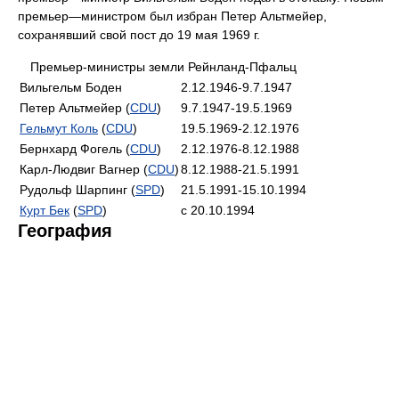
премьер—министром был избран Петер Альтмейер,
сохранявший свой пост до 19 мая 1969 г.
Премьер-министры земли Рейнланд-Пфальц
Вильгельм Боден
2.12.1946-9.7.1947
Петер Альтмейер (
CDU
)
9.7.1947-19.5.1969
Гельмут Коль
(
CDU
)
19.5.1969-2.12.1976
Бернхард Фогель (
CDU
)
2.12.1976-8.12.1988
Карл-Людвиг Вагнер (
CDU
)
8.12.1988-21.5.1991
Рудольф Шарпинг (
SPD
)
21.5.1991-15.10.1994
Курт Бек
(
SPD
)
с 20.10.1994
География