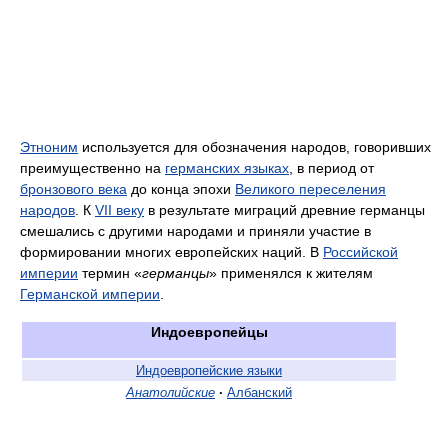
Этноним
используется для обозначения народов, говоривших
преимущественно на
германских языках
, в период от
бронзового века
до конца эпохи
Великого переселения
народов
. К
VII веку
в результате миграций древние германцы
смешались с другими народами и приняли участие в
формировании многих европейских наций. В
Российской
империи
термин «
германцы
» применялся к жителям
Германской империи
.
Индоевропейцы
Индоевропейские языки
Анатолийские
·
Албанский