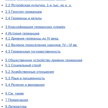
2.2
Ясторфская культура. 1-е тыс. до н. э.
2.3
Генотип германцев
2.4
Германцы и кельты
3
Классификация германских племён
4
История германцев
4.1
Древние германцы до IV века.
4.2
Великое переселение народов. IV—VI вв.
4.3
Германская государственность
5
Общественное устройство древних германцев
5.1
Социальный строй
5.2
Хозяйственные отношения
5.3
Язык и письменность
5.4
Религия и верования
6
См. также
7
Примечания
8
Литература