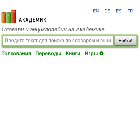
EN
DE
ES
FR
academic.ru
Словари и энциклопедии на Академике
Найти!
Толкования
Переводы
Книги
Игры ⚽