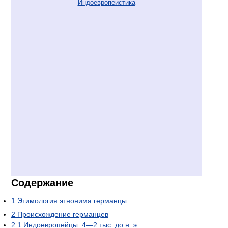
Индоевропеистика
Содержание
1
Этимология этнонима германцы
2
Происхождение германцев
2.1
Индоевропейцы. 4—2 тыс. до н. э.