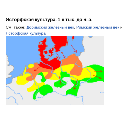
Ясторфская культура. 1-е тыс. до н. э.
См. также:
Доримский железный век
,
Римский железный век
и
Ясторфская культура