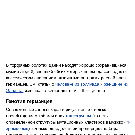
В торфяных болотах Дании находят хорошо сохранившиеся
мумии людей, внешний облик которых не всегда совпадает с
классическим описанием античными авторами рослой расы
германцев. См. статьи о
человеке из Толлунда
и
женщине из
Эллинга
, живших на Ютландии в IV—III вв. до н. э.
Генотип германцев
Современные этносы характеризуются не столько
преобладанием той или иной
гаплогруппы
(то есть
определённой структуры мутационных кластеров в мужской
Y-
хромосоме
), сколько определённой пропорцией набора
гаплогрупп среди популяции. В силу этого наличие у человека