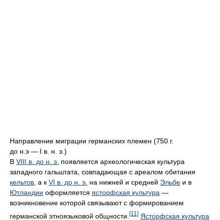
Направление миграции германских племен (750 г.
до н.э — I в. н. э.)
В
VIII в. до н. э.
появляется археологическая культура
западного гальштата, совпадающая с ареалом обитания
кельтов
, а к
VI в. до н. э.
на нижней и средней
Эльбе
и в
Ютландии
оформляется
ясторфская культура
—
возникновение которой связывают с формированием
[11]
германской этноязыковой общности.
Ясторфская культура