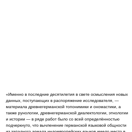
«Именно в последние десятилетия в свете осмысления новых
данных, поступающих в распоряжение исследователя, —
материала древнегерманской топонимики и ономастики, а
также рунологии, древнегерманской диалектологии, этнологии
и истории — в ряде работ было со всей определённостью
подчеркнуто, что вычленение германской языковой общности
из западного ареала индоевропейских языков имело место в