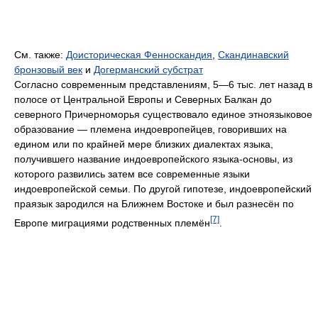
См. также:
Доисторическая Фенноскандия
,
Скандинавский
бронзовый век
и
Догерманский субстрат
Согласно современным представлениям, 5—6 тыс. лет назад в
полосе от Центральной Европы и Северных Балкан до
северного Причерноморья существовало единое этноязыковое
образование — племена индоевропейцев, говоривших на
едином или по крайней мере близких диалектах языка,
получившего название индоевропейского языка-основы, из
которого развились затем все современные языки
индоевропейской семьи. По другой гипотезе, индоевропейский
праязык зародился на Ближнем Востоке и был разнесён по
[7]
Европе миграциями родственных племён
.