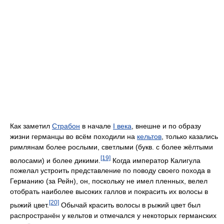
Как заметил
Страбон
в начале
I века
, внешне и по образу
жизни германцы во всём походили на
кельтов
, только казались
римлянам более рослыми, светлыми (букв. с более жёлтыми
[19]
волосами) и более дикими.
Когда император Калигула
пожелал устроить представление по поводу своего похода в
Германию (за Рейн), он, поскольку не имел пленных, велел
отобрать наиболее высоких галлов и покрасить их волосы в
[20]
рыжий цвет.
Обычай красить волосы в рыжий цвет был
распространён у кельтов и отмечался у некоторых германских