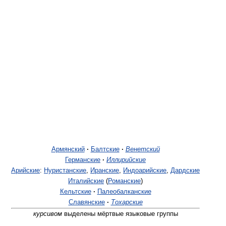
Армянский
·
Балтские
·
Венетский
Германские
·
Иллирийские
Арийские
:
Нуристанские
,
Иранские
,
Индоарийские
,
Дардские
Италийские
(
Романские
)
Кельтские
·
Палеобалканские
Славянские
·
Тохарские
курсивом
выделены мёртвые языковые группы