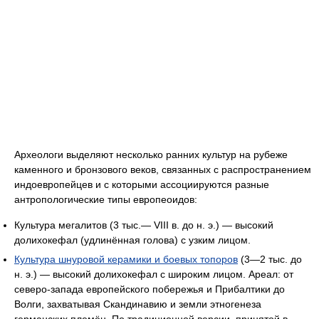
Археологи выделяют несколько ранних культур на рубеже
каменного и бронзового веков, связанных с распространением
индоевропейцев и с которыми ассоциируются разные
антропологические типы европеоидов:
Культура мегалитов (3 тыс.— VIII в. до н. э.) — высокий
долихокефал (удлинённая голова) с узким лицом.
Культура шнуровой керамики и боевых топоров
(3—2 тыс. до
н. э.) — высокий долихокефал с широким лицом. Ареал: от
северо-запада европейского побережья и Прибалтики до
Волги, захватывая Скандинавию и земли этногенеза
германских племён. По традиционной версии, принятой в