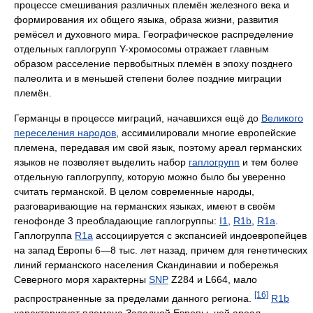
процессе смешивания различных племён железного века и
формирования их общего языка, образа жизни, развития
ремёсел и духовного мира. Географическое распределение
отдельных гаплогрупп Y-хромосомы отражает главным
образом расселение первобытных племён в эпоху позднего
палеолита и в меньшей степени более поздние миграции
племён.
Германцы в процессе миграций, начавшихся ещё до
Великого
переселения народов
, ассимилировали многие европейские
племена, передавая им свой язык, поэтому ареал германских
языков не позволяет выделить набор
гаплогрупп
и тем более
отдельную гаплогруппу, которую можно было бы уверенно
считать германской. В целом современные народы,
разговаривающие на германских языках, имеют в своём
генофонде 3 преобладающие гаплогруппы:
I1
,
R1b
,
R1a
.
Гаплогруппа
R1a
ассоциируется с экспансией индоевропейцев
на запад Европы 6—8 тыс. лет назад, причем для генетических
линий германского населения Скандинавии и побережья
Северного моря характерны
SNP
Z284 и L664, мало
[16]
распространенные за пределами данного региона.
R1b
характеризует племена Западной Европы, чей ареал