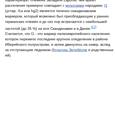
расселения примерно совпадает с
кельтскими
народами;
I1
(устар. I1a или hg2) является типично скандинавским
маркером, который возможно был преобладающим у ранних
германских племён и до сих пор встречается с наибольшей
[17]
частотой (до 35 %) на юге Скандинавии и в Дании.
Считается, что I1 - это маркер палеоевропейского населения,
которое пережило последнее крупное оледеление в районе
Иберийского полуострова, и затем двинулось на север, вслед
за отступающим ледником (
Культура Эртебёлле
и родственные
ей).