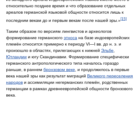
относительно позднее время и что образование отдельных
ареалов германской языковой общности относится лишь к
[15]
последним векам до и первым векам после нашей эры.»
Таким образом по версиям лингвистов и археологов
формирование германского
этноса
на базе индоевропейских
племён относится примерно к периоду VI—I вв. до н. э. и
произошло в областях, прилегающих к нижней
Эльбе
,
Ютландии
и югу Скандинавии. Формирование специфически
германского антропологического типа началось гораздо
раньше, в раннем
бронзовом веке
, и продолжилось в первые
века нашей эры как результат миграций
Великого переселения
народов
и ассимиляции негерманских племён, родственных
германцам в рамках древнеевропейской общности бронзового
века.