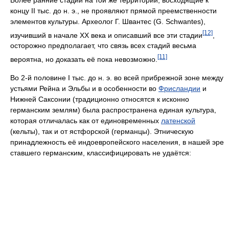
концу II тыс. до н. э., не проявляют прямой преемственности
элементов культуры. Археолог Г. Швантес (G. Schwantes),
[12]
изучивший в начале XX века и описавший все эти стадии
,
осторожно предполагает, что связь всех стадий весьма
[11]
вероятна, но доказать её пока невозможно.
Во 2-й половине I тыс. до н. э. во всей прибрежной зоне между
устьями Рейна и Эльбы и в особенности во
Фрисландии
и
Нижней Саксонии (традиционно относятся к исконно
германским землям) была распространена единая культура,
которая отличалась как от единовременных
латенской
(кельты), так и от ястфорской (германцы). Этническую
принадлежность её индоевропейского населения, в нашей эре
ставшего германским, классифицировать не удаётся: