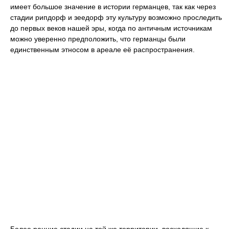
имеет большое значение в истории германцев, так как через
стадии рипдорф и зеедорф эту культуру возможно проследить
до первых веков нашей эры, когда по античным источникам
можно уверенно предположить, что германцы были
единственным этносом в ареале её распространения.
Более ранние стадии на той же территории, восходящие к