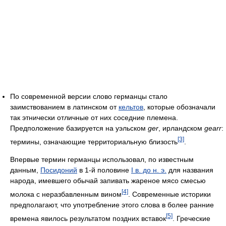
По современной версии слово германцы стало
заимствованием в латинском от
кельтов
, которые обозначали
так этнически отличные от них соседние племена.
Предположение базируется на уэльском
ger
, ирландском
gearr
:
[3]
термины, означающие территориальную близость
.
Впервые термин германцы использовал, по известным
данным,
Посидоний
в 1-й половине
I в. до н. э.
для названия
народа, имевшего обычай запивать жареное мясо смесью
[4]
молока с неразбавленным вином
. Современные историки
предполагают, что употребление этого слова в более ранние
[5]
времена явилось результатом поздних вставок
. Греческие