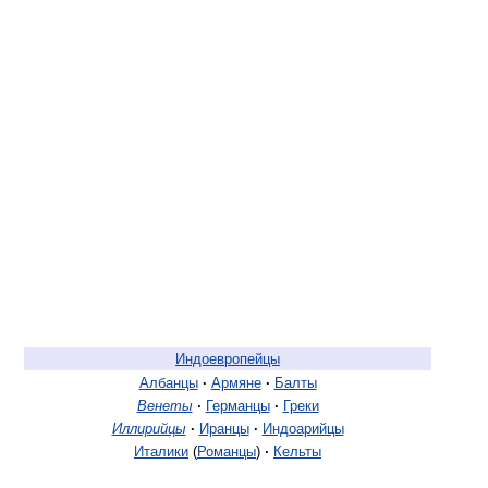
Индоевропейцы
Албанцы
·
Армяне
·
Балты
Венеты
·
Германцы
·
Греки
Иллирийцы
·
Иранцы
·
Индоарийцы
Италики
(
Романцы
)
·
Кельты