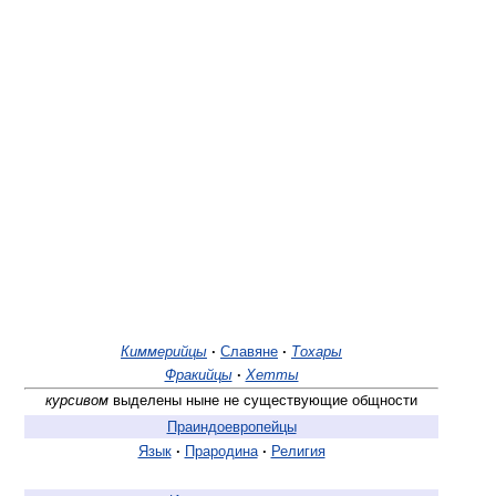
Киммерийцы
·
Славяне
·
Тохары
Фракийцы
·
Хетты
курсивом
выделены ныне не существующие общности
Праиндоевропейцы
Язык
·
Прародина
·
Религия