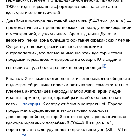
1930-е годы, германцы сформировались на стыке этой
культуры с мегалитической.
Дунайская культура ленточной керамики (5—3 тыс. до н. э.) —
промежуточный антропологический тип между долихокранией
и мезокранией, с узким лицом. Ареал: долины Дуная и
верхнего Рейна, зона будущего обитания фракийских племён.
Существует версия, развивавшаяся советскими
антропологами, что племена именно этой культуры стали
предками германцев, мигрировав на север к Ютландии и
[8]
вытеснив оттуда более ранних индоевропейцев
.
К началу 2-го тысячелетия до н. э. из этноязыковой общности
индоевропейцев выделились и развивались самостоятельно
племена анатолийцев (народы Малой Азии), арии Индии,
иранцы, армяне, греки, фракийцы и наиболее восточная
ветвь —
тохарцы
. К северу от Альп в центральной Европе
продолжала существовать этноязыковая общность
древнеевропейцев, которой соответствует археологическая
культура курганных погребений (XV—XIII вв. до н. э.),
перешедшая в культуру полей погребальных урн (XIII—VII вв.
[9]