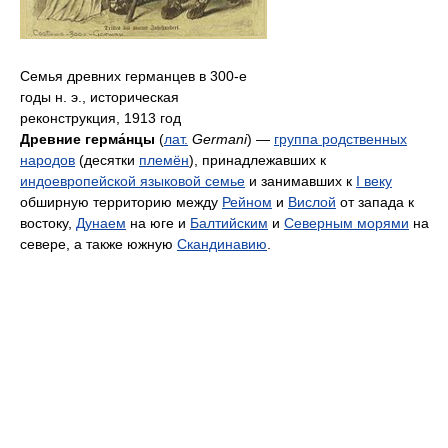
Семья древних германцев в 300-е
годы н. э., историческая
реконструкция, 1913 год
Древние герма́нцы
(
лат.
Germani
) —
группа родственных
народов
(десятки
племён
), принадлежавших к
индоевропейской языковой семье
и занимавших к
I веку
обширную территорию между
Рейном
и
Вислой
от запада к
востоку,
Дунаем
на юге и
Балтийским
и
Северным морями
на
севере, а также южную
Скандинавию
.