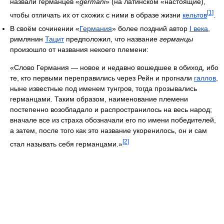
назвали германцев «
germani
» (на латинском «настоящие),
[1]
чтобы отличать их от схожих с ними в образе жизни
кельтов
.
В своём сочинении «
Германия
» более поздний автор
I века
,
римлянин
Тацит
предположил, что название
германцы
произошло от названия некоего племени:
«Слово Германия — новое и недавно вошедшее в обиход, ибо
те, кто первыми переправились через Рейн и прогнали
галлов
,
ныне известные под именем тунгров, тогда прозывались
германцами. Таким образом, наименование племени
постепенно возобладало и распространилось на весь народ;
вначале все из страха обозначали его по имени победителей,
а затем, после того как это название укоренилось, он и сам
[2]
стал называть себя германцами.»