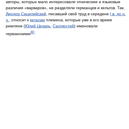
авторы, которых мало интересовали этнические и языковые
различия «варваров», не разделяли германцев и кельтов. Так,
Диодор Сицилийский
, писавший свой труд в середине
I в. до н.
э.
, относит к
кельтам
племена, которые уже в его время
римляне (
Юлий Цезарь
,
Саллюстий
) именовали
[6]
германскими
.