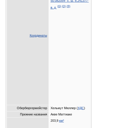
50.082054° с. ш.
8.241377°
(G)
(O)
(Я)
в. д.
Координаты
Обербюргермейстер
Хельмут Мюллер (
ХДС
)
Прежние названия
Акве Маттиаке
203,9
км²