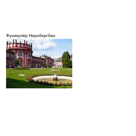
Фуникулёр Неробергбан