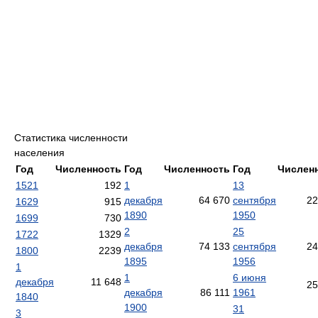
Статистика численности
населения
Год
Численность
Год
Численность
Год
Числен
1521
192
1
13
декабря
64 670
сентября
22
1629
915
1890
1950
1699
730
2
25
1722
1329
декабря
74 133
сентября
24
1800
2239
1895
1956
1
1
6 июня
декабря
11 648
25
декабря
86 111
1961
1840
1900
31
3