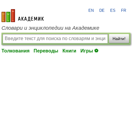
EN
DE
ES
FR
academic.ru
Словари и энциклопедии на Академике
Найти!
Толкования
Переводы
Книги
Игры ⚽