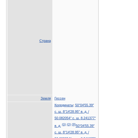
Страна
Земля
Гессен
Координаты
:
50°04′55.39″
с. ш.
8°14′28.95″ в. д.
/
50.082054° с. ш.
8.241377°
(G)
(O)
(Я)
в. д.
50°04′55.39″
с. ш.
8°14′28.95″ в. д.
/