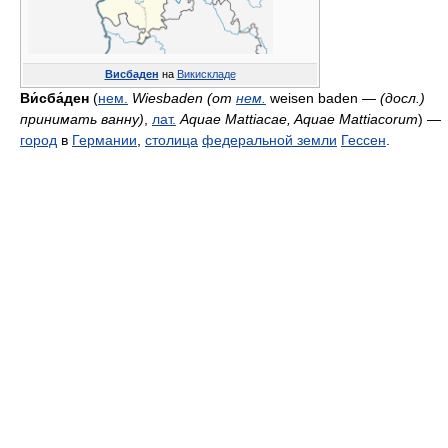
Висбаден
на
Викискладе
Ви́сба́ден
(
нем.
Wiesbaden (от
нем.
weisen baden
— (досл.)
принимать ванну)
,
лат.
Aquae Mattiacae, Aquae Mattiacorum
) —
город
в
Германии
,
столица
федеральной земли
Гессен
.