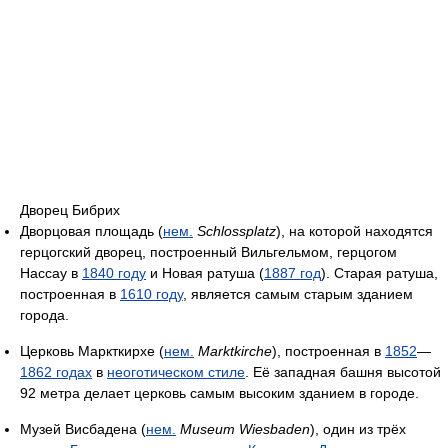
Дворец Бибрих
Дворцовая площадь (
нем.
Schlossplatz
), на которой находятся
герцогский дворец, построенный Вильгельмом, герцогом
Нассау в
1840 году
и Новая ратуша (
1887 год
). Старая ратуша,
построенная в
1610 году
, является самым старым зданием
города.
Церковь Маркткирхе (
нем.
Marktkirche
), построенная в
1852
—
1862 годах
в
неоготическом стиле
. Её западная башня высотой
92 метра делает церковь самым высоким зданием в городе.
Музей Висбадена (
нем.
Museum Wiesbaden
), один из трёх