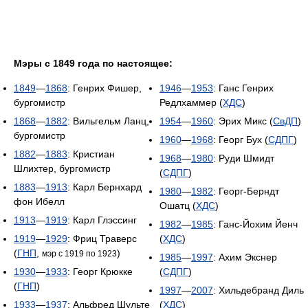
Мэры с 1849 года по настоящее:
1849
—
1868
: Генрих Фишер,
1946
—
1953
: Ганс Генрих
бургомистр
Редлхаммер (
ХДС
)
1868
—
1882
: Вильгельм Ланц,
1954
—
1960
: Эрих Микс (
СвДП
)
бургомистр
1960
—
1968
: Георг Бух (
СДПГ
)
1882
—
1883
: Кристиан
1968
—
1980
: Руди Шмидт
Шлихтер, бургомистр
(
СДПГ
)
1883
—
1913
: Карл Бернхард
1980
—
1982
: Георг-Берндт
фон Ибелл
Ошатц (
ХДС
)
1913
—
1919
: Карл Глэссинг
1982
—
1985
: Ганс-Йохим Йенч
1919
—
1929
: Фриц Траверс
(
ХДС
)
(
ГНП
,
)
мэр с 1919 по 1923
1985
—
1997
: Ахим Экснер
1930
—
1933
: Георг Крюкке
(
СДПГ
)
(
ГНП
)
1997
—
2007
: Хильдебранд Диль
1933
—
1937
: Альфред Шульте
(
ХДС
)