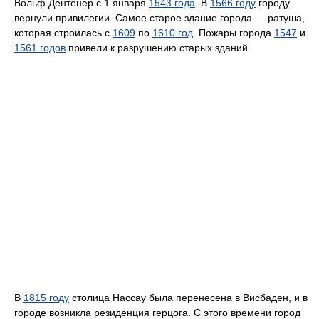
Вольф Дентенер с 1 января
1543 года
. В
1566 году
городу
вернули привилегии. Самое старое здание города — ратуша,
которая строилась с
1609
по
1610 год
. Пожары города
1547
и
1561 годов
привели к разрушению старых зданий.
В
1815 году
столица Нассау была перенесена в Висбаден, и в
городе возникла резиденция герцога. С этого времени город