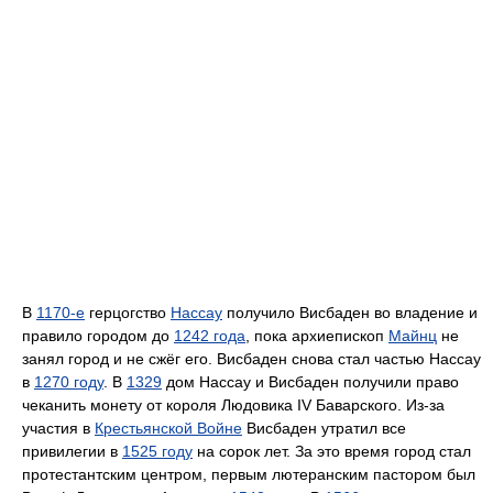
В
1170-е
герцогство
Нассау
получило Висбаден во владение и
правило городом до
1242 года
, пока архиепископ
Майнц
не
занял город и не сжёг его. Висбаден снова стал частью Нассау
в
1270 году
. В
1329
дом Нассау и Висбаден получили право
чеканить монету от короля Людовика IV Баварского. Из-за
участия в
Крестьянской Войне
Висбаден утратил все
привилегии в
1525 году
на сорок лет. За это время город стал
протестантским центром, первым лютеранским пастором был