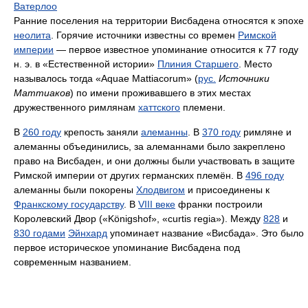
Ватерлоо
Ранние поселения на территории Висбадена относятся к эпохе
неолита
. Горячие источники известны со времен
Римской
империи
— первое известное упоминание относится к 77 году
н. э. в «Естественной истории»
Плиния Старшего
. Место
называлось тогда «Aquae Mattiacorum» (
рус.
Источники
Маттиаков
) по имени проживавшего в этих местах
дружественного римлянам
хаттского
племени.
В
260 году
крепость заняли
алеманны
. В
370 году
римляне и
алеманны объединились, за алеманнами было закреплено
право на Висбаден, и они должны были участвовать в защите
Римской империи от других германских племён. В
496 году
алеманны были покорены
Хлодвигом
и присоединены к
Франкскому государству
. В
VIII веке
франки построили
Королевский Двор («Königshof», «curtis regia»). Между
828
и
830 годами
Эйнхард
упоминает название «Висбада». Это было
первое историческое упоминание Висбадена под
современным названием.