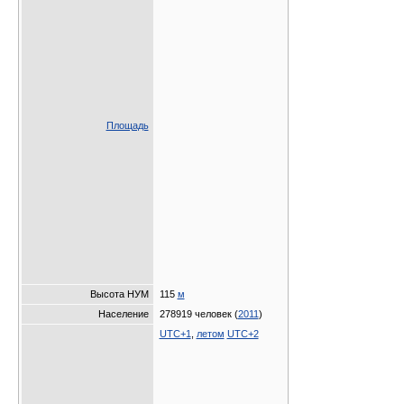
Площадь
Высота НУМ
115
м
Население
278919 человек (
2011
)
UTC+1
,
летом
UTC+2