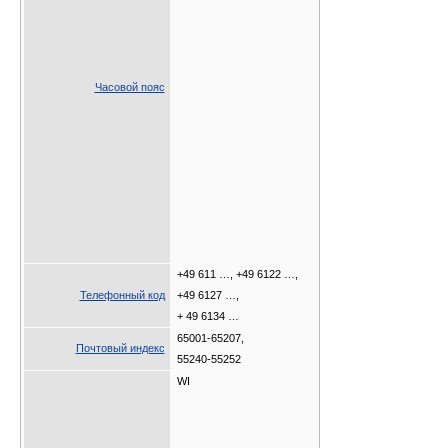
Часовой пояс
+49 611 …, +49 6122 …,
Телефонный код
+49 6127 …,
+ 49 6134 …
65001-65207,
Почтовый индекс
55240-55252
WI