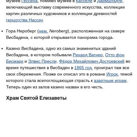
музеев
Гессена
, помимо музеев в
Касселе
и
Дармштадте
,
включающий выставку современного искусства, коллекции
картин различных художников и коллекции древностей
герцогства Нассау
.
Гора Нероберг (
нем.
Neroberg
), расположенная на севере
Висбадена, с которой открывается панорама города.
Казино Висбадена, одно из самых знаменитых зданий
Висбадена, в котором побывали
Рихард Вагнер
,
Отто фон
Бисмарк
и
Элвис Пресли
.
Фёдор Михайлович Достоевский
во
время путешествия в Висбаден в
1865 год
, проиграл там все
свои сбережения. Позже он описал это в романе
Игрок
, темой
которого стала всепоглощающая страсть к
азартным играм
.
Теперь один из залов казино назван в его честь.
Храм Святой Елизаветы