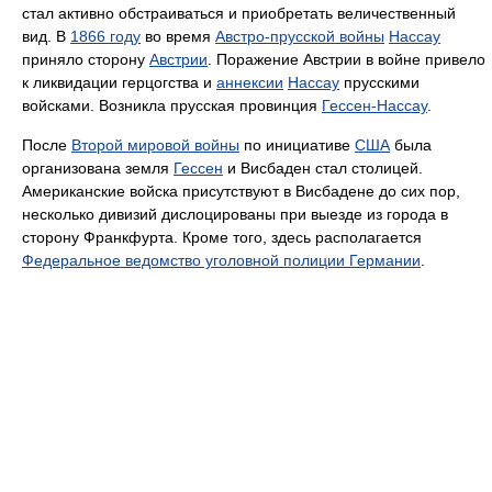
стал активно обстраиваться и приобретать величественный
вид. В
1866 году
во время
Австро-прусской войны
Нассау
приняло сторону
Австрии
. Поражение Австрии в войне привело
к ликвидации герцогства и
аннексии
Нассау
прусскими
войсками. Возникла прусская провинция
Гессен-Нассау
.
После
Второй мировой войны
по инициативе
США
была
организована земля
Гессен
и Висбаден стал столицей.
Американские войска присутствуют в Висбадене до сих пор,
несколько дивизий дислоцированы при выезде из города в
сторону Франкфурта. Кроме того, здесь располагается
Федеральное ведомство уголовной полиции Германии
.