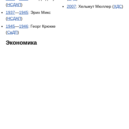
(
НСДАП
)
2007
: Хельмут Мюллер (
ХДС
)
1937
—
1945
: Эрих Микс
(
НСДАП
)
1945
—
1946
: Георг Крюкке
(
СвДП
)
Экономика