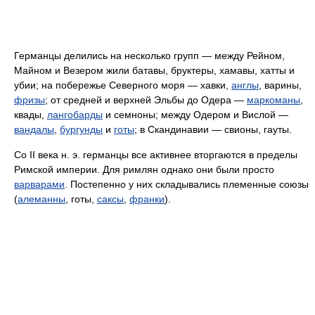
Германцы делились на несколько групп — между Рейном,
Майном и Везером жили батавы, бруктеры, хамавы, хатты и
убии; на побережье Северного моря — хавки,
англы
, варины,
фризы
; от средней и верхней Эльбы до Одера —
маркоманы
,
квады,
лангобарды
и семноны; между Одером и Вислой —
вандалы
,
бургунды
и
готы
; в Скандинавии — свионы, гауты.
Со II века н. э. германцы все активнее вторгаются в пределы
Римской империи. Для римлян однако они были просто
варварами
. Постепенно у них складывались племенные союзы
(
алеманны
, готы,
саксы
,
франки
).