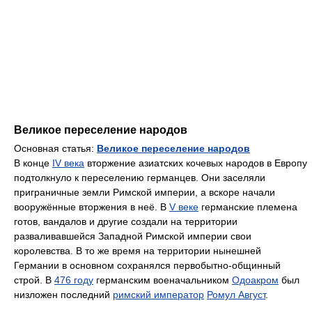
Великое переселение народов
Основная статья:
Великое переселение народов
В конце
IV века
вторжение азиатских кочевых народов в Европу
подтолкнуло к переселению германцев. Они заселяли
приграничные земли Римской империи, а вскоре начали
вооружённые вторжения в неё. В
V веке
германские племена
готов, вандалов и другие создали на территории
разваливавшейся Западной Римской империи свои
королевства. В то же время на территории нынешней
Германии в основном сохранялся первобытно-общинный
строй. В
476 году
германским военачальником
Одоакром
был
низложен последний
римский император
Ромул Август
.