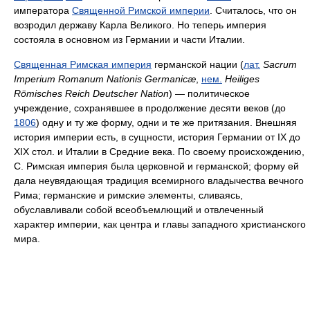
императора
Священной Римской империи
. Считалось, что он
возродил державу Карла Великого. Но теперь империя
состояла в основном из Германии и части Италии.
Священная Римская империя
германской нации (
лат.
Sacrum
Imperium Romanum Nationis Germanicæ
,
нем.
Heiliges
Römisches Reich Deutscher Nation
) — политическое
учреждение, сохранявшее в продолжение десяти веков (до
1806
) одну и ту же форму, одни и те же притязания. Внешняя
история империи есть, в сущности, история Германии от IX до
XIX стол. и Италии в Средние века. По своему происхождению,
С. Римская империя была церковной и германской; форму ей
дала неувядающая традиция всемирного владычества вечного
Рима; германские и римские элементы, сливаясь,
обуславливали собой всеобъемлющий и отвлеченный
характер империи, как центра и главы западного христианского
мира.