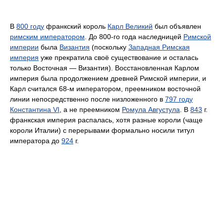
В
800 году
франкский король
Карл Великий
был объявлен
римским императором
. До 800-го года наследницей
Римской
империи
была
Византия
(поскольку
Западная Римская
империя
уже прекратила своё существование и осталась
только Восточная — Византия). Восстановленная Карлом
империя была продолжением древней Римской империи, и
Карл считался 68-м императором, преемником восточной
линии непосредственно после низложенного в
797 году
Константина VI
, а не преемником
Ромула Августула
. В
843
г.
франкская империя распалась, хотя разные короли (чаще
короли Италии) с перерывами формально носили титул
императора до
924
г.