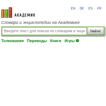
EN
DE
ES
FR
academic.ru
Словари и энциклопедии на Академике
Найти!
Толкования
Переводы
Книги
Игры ⚽