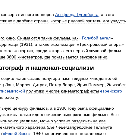
консервативного
концерна
Альфреда
Гугенберга
,
а
в
его
ствиях
в
далёкие
страны
,
которые
рядовой
зритель
мог
увидеть
ого
кино
.
Снимаются
такие
фильмы
,
как
«
Голубой
ангел
»
дерплац
» (
1931
),
а
также
экранизация
«
Трёхгрошовой
оперы
»
несколько
картин
,
среди
которых
его
первый
звуковой
фильм
ыше
3800
кинотеатров
,
где
показывается
звуковое
кино
.
атограф
и
национал
-
социализм
-
социалистов
свыше
полутора
тысяч
видных
кинодеятелей
иц
Ланг
,
Марлен
Дитрих
,
Петер
Лорре
,
Эрих
Поммер
,
Элизабет
нтисемитской
политики
многие
кинематографисты
еврейского
ть
работу
.
льную
цензуру
фильмов
,
а
в
1936
году
была
официально
ускались
только
идеологически
выдержанные
фильмы
.
Всю
ционал
-
социализма
,
можно
условно
разделить
на
две
екательного
характера
(
Die
Feuerzangenbowle
Гельмута
(
«
Еврей
Зюсс
»
,
1940
,
многочисленные
постановки
о