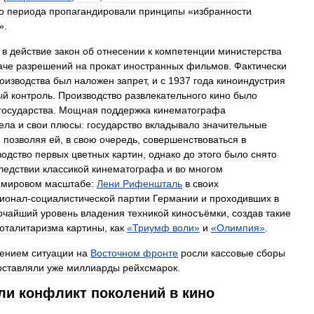
о
периода
пропагандировали
принципы
«
избранности
».
в
действие
закон
об
отнесении
к
компетенции
министерства
аче
разрешений
на
прокат
иностранных
фильмов
.
Фактически
оизводства
был
наложен
запрет
,
и
с
1937
года
киноиндустрия
ый
контроль
.
Производство
развлекательного
кино
было
государства
.
Мощная
поддержка
кинематографа
ела
и
свои
плюсы:
государство
вкладывало
значительные
,
позволяя
ей
,
в
свою
очередь
,
совершенствоваться
в
водство
первых
цветных
картин
,
однако
до
этого
было
снято
ледствии
классикой
кинематографа
и
во
многом
мировом
масштабе:
Лени
Рифеншталь
в
своих
ионал
-
социалистической
партии
Германии
и
проходивших
в
очайший
уровень
владения
техникой
киносъёмки
,
создав
такие
тоталитаризма
картины
,
как
«
Триумф
воли
»
и
«
Олимпия
»
.
чением
ситуации
на
Восточном
фронте
росли
кассовые
сборы
оставляли
уже
миллиарды
рейхсмарок
.
ли
конфликт
поколений
в
кино