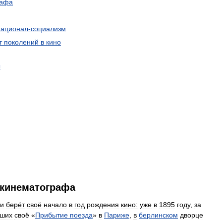
рафа
национал
-
социализм
т
поколений
в
кино
ы
кинематографа
и
берёт
своё
начало
в
год
рождения
кино:
уже
в
1895
году
,
за
вших
своё
«
Прибытие
поезда
»
в
Париже
,
в
берлинском
дворце