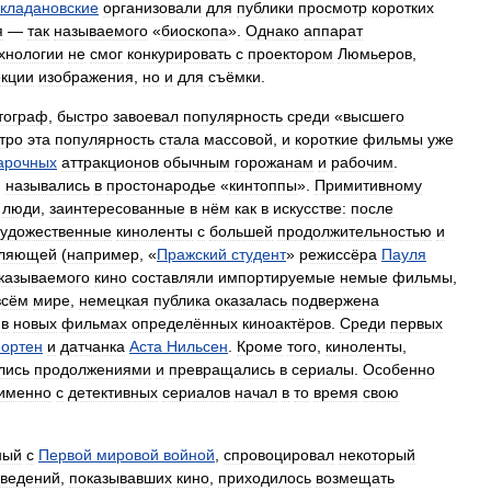
кладановские
организовали
для
публики
просмотр
коротких
я
—
так
называемого
«
биоскопа
».
Однако
аппарат
хнологии
не
смог
конкурировать
с
проектором
Люмьеров
,
кции
изображения
,
но
и
для
съёмки
.
тограф
,
быстро
завоевал
популярность
среди
«
высшего
тро
эта
популярность
стала
массовой
,
и
короткие
фильмы
уже
арочных
аттракционов
обычным
горожанам
и
рабочим
.
,
назывались
в
простонародье
«
кинтоппы
».
Примитивному
люди
,
заинтересованные
в
нём
как
в
искусстве:
после
художественные
киноленты
с
большей
продолжительностью
и
вляющей
(
например
, «
Пражский
студент
»
режиссёра
Пауля
казываемого
кино
составляли
импортируемые
немые
фильмы
,
всём
мире
,
немецкая
публика
оказалась
подвержена
в
новых
фильмах
определённых
киноактёров
.
Среди
первых
ортен
и
датчанка
Аста
Нильсен
.
Кроме
того
,
киноленты
,
лись
продолжениями
и
превращались
в
сериалы
.
Особенно
именно
с
детективных
сериалов
начал
в
то
время
свою
ный
с
Первой
мировой
войной
,
спровоцировал
некоторый
аведений
,
показывавших
кино
,
приходилось
возмещать