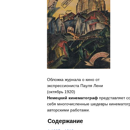
Обложка
журнала
о
кино
от
экспрессиониста
Пауля
Лени
(
октябрь
1920
)
Немецкий
кинематограф
представляет
с
себя
многочисленные
шедевры
кинематог
авторскими
работами
.
Содержание