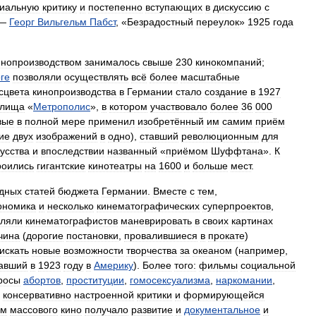
иальную
критику
и
постепенно
вступающих
в
дискуссию
с
—
Георг
Вильгельм
Пабст
, «
Безрадостный
переулок
»
1925
года
инопроизводством
занималось
свыше
230
кинокомпаний
;
ге
позволяли
осуществлять
всё
более
масштабные
сцвета
кинопроизводства
в
Германии
стало
создание
в
1927
елища
«
Метрополис
»,
в
котором
участвовало
более
36
000
вые
в
полной
мере
применил
изобретённый
им
самим
приём
ие
двух
изображений
в
одно
),
ставший
революционным
для
усства
и
впоследствии
названный
«
приёмом
Шуффтана
».
К
роились
гигантские
кинотеатры
на
1600
и
больше
мест
.
дных
статей
бюджета
Германии
.
Вместе
с
тем
,
ономика
и
несколько
кинематографических
суперпроектов
,
вляли
кинематографистов
маневрировать
в
своих
картинах
чина
(
дорогие
постановки
,
провалившиеся
в
прокате
)
искать
новые
возможности
творчества
за
океаном
(
например
,
авший
в
1923
году
в
Америку
).
Более
того:
фильмы
социальной
росы
абортов
,
проституции
,
гомосексуализма
,
наркомании
,
консервативно
настроенной
критики
и
формирующейся
ем
массового
кино
получало
развитие
и
документальное
и