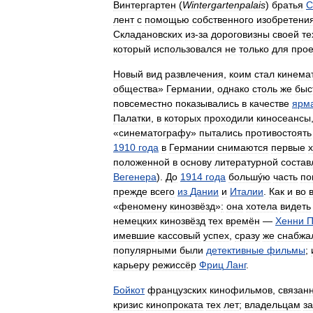
Винтергартен
(
Wintergartenpalais
)
братья
С
лент
с
помощью
собственного
изобретени
Складановских
из
-
за
дороговизны
своей
те
который
использовался
не
только
для
прое
Новый
вид
развлечения
,
коим
стал
кинема
общества
»
Германии
,
однако
столь
же
быс
повсеместно
показывались
в
качестве
ярм
Палатки
,
в
которых
проходили
киносеансы
«
синематографу
»
пытались
противостоять
1910
года
в
Германии
снимаются
первые
положенной
в
основу
литературной
соста
Вегенера
).
До
1914
года
большýю
часть
по
прежде
всего
из
Дании
и
Италии
.
Как
и
во
«
феномену
кинозвёзд
»
:
она
хотела
видеть
немецких
кинозвёзд
тех
времён
—
Хенни
П
имевшие
кассовый
успех
,
сразу
же
снабжа
популярными
были
детективные
фильмы
;
карьеру
режиссёр
Фриц
Ланг
.
Бойкот
французских
кинофильмов
,
связан
кризис
кинопроката
тех
лет
;
владельцам
з