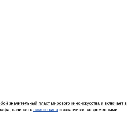
обой
значительный
пласт
мирового
киноискусства
и
включает
в
рафа
,
начиная
с
немого
кино
и
заканчивая
современными