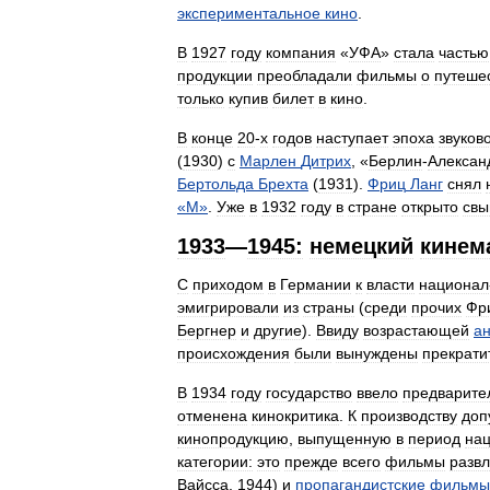
экспериментальное
кино
.
В
1927
году
компания
«
УФА
»
стала
частью
продукции
преобладали
фильмы
о
путеше
только
купив
билет
в
кино
.
В
конце
20
-
х
годов
наступает
эпоха
звуков
(
1930
)
с
Марлен
Дитрих
, «
Берлин
-
Алексан
Бертольда
Брехта
(
1931
).
Фриц
Ланг
снял
«
М
»
.
Уже
в
1932
году
в
стране
открыто
св
1933
—
1945:
немецкий
кинем
С
приходом
в
Германии
к
власти
национал
эмигрировали
из
страны
(
среди
прочих
Фр
Бергнер
и
другие
).
Ввиду
возрастающей
а
происхождения
были
вынуждены
прекрати
В
1934
году
государство
ввело
предварите
отменена
кинокритика
.
К
производству
доп
кинопродукцию
,
выпущенную
в
период
на
категории:
это
прежде
всего
фильмы
развл
Вайсса
,
1944
)
и
пропагандистские
фильмы