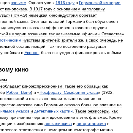
анцев
варьете
.
Однако
уже
к
1916
году
в
Германской
империи
ст
кинопоказа
.
В
1917
году
с
основанием
наполовину
ersum
Film
AG
)
немецкая
киноиндустрия
обретает
ственной
казны
.
Этот
шаг
властей
Германии
был
обусловлен
вид
искусства
оказался
эффективен
в
качестве
орудия
ской
империи
возникали
так
называемые
«
фильмы
Отечества
»
иотическим
чувствам
зрителей
;
зрители
же
,
в
свою
очередь
,
не
тельной
составляющей
.
Так
что
постепенно
растущая
рупнейшая
в
Европе
,
была
вынуждена
финансировать
съёмки
вому
кино
изм
реобладает
киноэкспрессионизм:
такие
его
образцы
как
сёр
Роберт
Вине
)
и
«
Носферату:
Симфония
ужаса
» (
1922
,
иноклассикой
и
оказывают
значительное
влияние
на
прессионистское
кино
Германии
оказало
большое
влияние
на
ильмов
ужасов
и
детективных
картин
.
Такие
режиссёры
,
как
ному
признанию
черпали
вдохновение
в
этих
фильмах
.
Кроме
денции
к
изображению
апокалипсиса
и
авторитаризма
в
стилевого
ответвления
в
немецком
кинематографе
можно