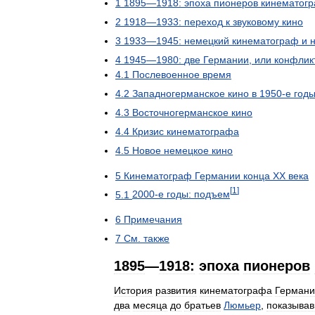
1
1895
—
1918:
эпоха
пионеров
кинематог
2
1918
—
1933:
переход
к
звуковому
кино
3
1933
—
1945:
немецкий
кинематограф
и
4
1945
—
1980:
две
Германии
,
или
конфлик
4
.
1
Послевоенное
время
4
.
2
Западногерманское
кино
в
1950
-
е
год
4
.
3
Восточногерманское
кино
4
.
4
Кризис
кинематографа
4
.
5
Новое
немецкое
кино
5
Кинематограф
Германии
конца
ХХ
века
[
1
]
5
.
1
2000
-
е
годы:
подъем
6
Примечания
7
См
.
также
1895
—
1918:
эпоха
пионеров
История
развития
кинематографа
Германи
два
месяца
до
братьев
Люмьер
,
показыва