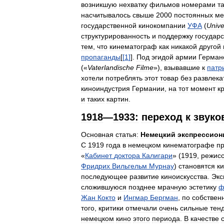
возникшую
нехватку
фильмов
номерами
т
насчитывалось
свыше
2000
постоянных
ме
государственной
кинокомпании
УФА
(
Univ
структурированность
и
поддержку
государ
тем
,
что
кинематограф
как
никакой
другой
пропаганды
[
[
1
]
].
Под
эгидой
армии
Герман
(«
Vaterlandische
Filme
»),
взывавшие
к
патр
хотели
потреблять
этот
товар
без
развлека
киноиндустрия
Германии
,
на
тот
момент
к
и
таких
картин
.
1918
—
1933:
переход
к
звуко
Основная
статья:
Немецкий
экспрессион
С
1919
года
в
немецком
кинематографе
п
«
Кабинет
доктора
Калигари
» (
1919
,
режис
Фридрих
Вильгельм
Мурнау
)
становятся
к
последующее
развитие
киноискусства
.
Экс
сложившуюся
позднее
мрачную
эстетику
ф
Жан
Кокто
и
Ингмар
Бергман
,
по
собствен
того
,
критики
отмечали
очень
сильные
тен
немецком
кино
этого
периода
.
В
качестве