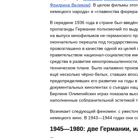
Фридрихе
Великом
).
В
целом
фильмы
этог
немецкого
народа
»
и
«
главенства
фюрера
В
середине
1936
года
в
стране
был
введён
пропаганды
Германии
полномочий
по
выд
на
выпуск
кинофильмов
не
-
германского
пр
окончательно
перешла
под
государственн
провозглашено
в
качестве
одной
из
целей
правительством
национал
-
социалистов
им
средства
в
развитие
кинопромышленности
техническом
плане
.
Было
налажено
произ
ещё
несколько
чёрно
-
белых
,
ставших
впос
предопределивших
его
развитие
на
годы
в
документальных
кинолентах
о
съездах
нац
Берлине
Олимпийских
играх
показала
выс
наполненные
соблазнительной
эстетикой
Возникает
следующий
феномен:
с
ужесто
немецкого
кино
.
В
1943
—
1944
годах
они
с
1945
—
1980:
две
Германии
,
и