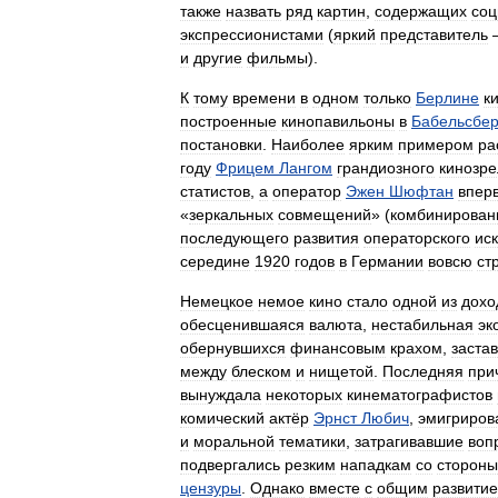
также
назвать
ряд
картин
,
содержащих
соц
экспрессионистами
(
яркий
представитель
и
другие
фильмы
).
К
тому
времени
в
одном
только
Берлине
к
построенные
кинопавильоны
в
Бабельсбер
постановки
.
Наиболее
ярким
примером
ра
году
Фрицем
Лангом
грандиозного
кинозр
статистов
,
а
оператор
Эжен
Шюфтан
впер
«
зеркальных
совмещений
» (
комбинирован
последующего
развития
операторского
иск
середине
1920
годов
в
Германии
вовсю
ст
Немецкое
немое
кино
стало
одной
из
дохо
обесценившаяся
валюта
,
нестабильная
эк
обернувшихся
финансовым
крахом
,
заста
между
блеском
и
нищетой
.
Последняя
при
вынуждала
некоторых
кинематографистов
комический
актёр
Эрнст
Любич
,
эмигриров
и
моральной
тематики
,
затрагивавшие
воп
подвергались
резким
нападкам
со
стороны
цензуры
.
Однако
вместе
с
общим
развити