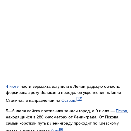
4 июля
части вермахта вступили в Ленинградскую область,
форсировав реку Великая и преодолев укрепления «Линии
[12]
Сталина» в направлении на
Остров
.
5—6 июля войска противника заняли город, а 9 июля —
Псков
,
находящийся в 280 километрах от Ленинграда. От Пскова
самый короткий путь к Ленинграду проходит по Киевскому
[6]
шоссе, идущему через
Лугу
.