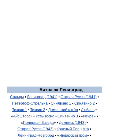
Битва за Ленинград
Сольцы
•
Ленинград (1941)
•
Старая Русса (1941)
•
Петергоф-Стрельна
•
Синявино 1
•
Синявино 2
•
Тихвин 1
•
Тихвин 2
•
Демянский котёл
•
Любань
•
«
Айсштосс
» •
Усть-Тосно
•
Синявино 3
•
«
Искра
» •
«
Полярная Звезда
» •
Демянск (1943)
•
Старая Русса (1943)
•
Красный Бор
•
Мга
•
Ленинград-Новгород
•
«
Январский гром
» •