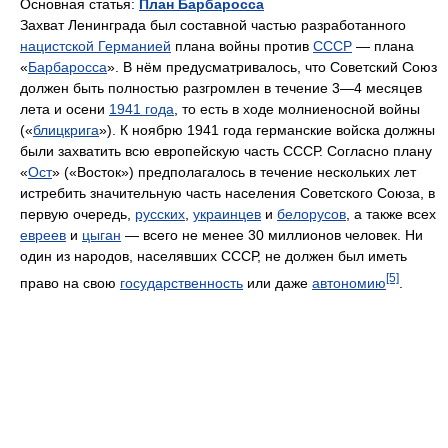
Основная статья:
План Барбаросса
Захват Ленинграда был составной частью разработанного
нацистской Германией
плана войны против
СССР
— плана
«
Барбаросса
». В нём предусматривалось, что Советский Союз
должен быть полностью разгромлен в течение 3—4 месяцев
лета и осени
1941 года
, то есть в ходе молниеносной войны
(«
блицкрига
»). К ноябрю 1941 года германские войска должны
были захватить всю европейскую часть СССР. Согласно плану
«
Ост
» («Восток») предполагалось в течение нескольких лет
истребить значительную часть населения Советского Союза, в
первую очередь,
русских
,
украинцев
и
белорусов
, а также всех
евреев
и
цыган
— всего не менее 30 миллионов человек. Ни
один из народов, населявших СССР, не должен был иметь
[5]
право на свою
государственность
или даже
автономию
.