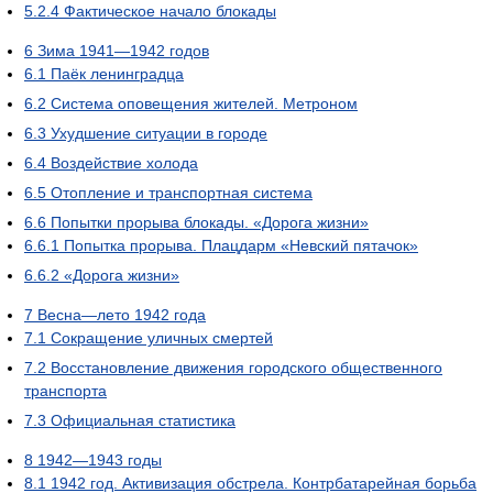
5.2.4
Фактическое начало блокады
6
Зима 1941—1942 годов
6.1
Паёк ленинградца
6.2
Система оповещения жителей. Метроном
6.3
Ухудшение ситуации в городе
6.4
Воздействие холода
6.5
Отопление и транспортная система
6.6
Попытки прорыва блокады. «Дорога жизни»
6.6.1
Попытка прорыва. Плацдарм «Невский пятачок»
6.6.2
«Дорога жизни»
7
Весна—лето 1942 года
7.1
Сокращение уличных смертей
7.2
Восстановление движения городского общественного
транспорта
7.3
Официальная статистика
8
1942—1943 годы
8.1
1942 год. Активизация обстрела. Контрбатарейная борьба