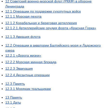
12
Советский военно-морской флот (РККФ) в обороне
Ленинграда
12.1
Операции по поддержке сухопутных войск
12.1.1
Морская пехота
12.1.2
Корабельная и береговая артиллерия
12.1.2.1
Артиллерийские орудия форта «Красная Горка»
12.1.3
Авиация флота
12.2
Операции в акватории Балтийского моря и Ладожского
озера
12.2.1
«Дорога жизни»
12.2.2
Морская минная блокада
12.2.3
Эвакуация
12.2.4
Десантные операции
12.3
Память
12.3.1
Морякам тральщикам
13
Память
13.1
Даты