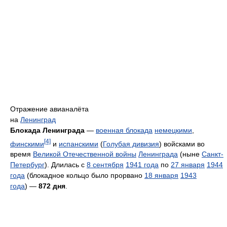
Отражение авианалёта
на
Ленинград
Блокада Ленинграда
—
военная блокада
немецкими
,
[4]
финскими
и
испанскими
(
Голубая дивизия
) войсками во
время
Великой Отечественной войны
Ленинграда
(ныне
Санкт-
Петербург
). Длилась с
8 сентября
1941 года
по
27 января
1944
года
(блокадное кольцо было прорвано
18 января
1943
года
) —
872 дня
.