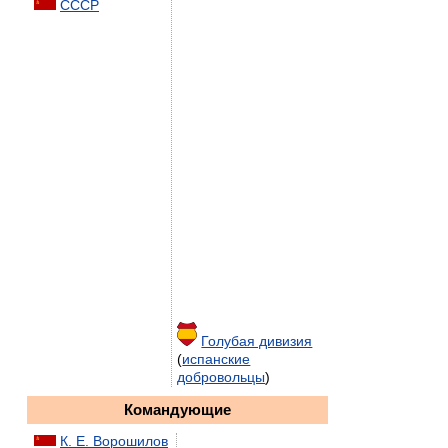
СССР
Голубая дивизия
(
испанские
добровольцы
)
Командующие
К. Е. Ворошилов