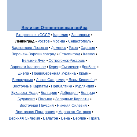
Великая Отечественная война
Вторжение в СССР
•
Карелия
•
Заполярье
•
Ленинград
•
Ростов
•
Москва
•
Севастополь
•
Барвенково-Лозовая
•
Демянск
•
Ржев
•
Харьков
•
Воронеж-Ворошиловград
•
Сталинград
•
Кавказ
•
Великие Луки
•
Острогожск-Россошь
•
Воронеж-Касторное
•
Курск
•
Смоленск
•
Донбасс
•
Днепр
•
Правобережная Украина
•
Крым
•
Белоруссия
•
Львов-Сандомир
•
Яссы-Кишинёв
•
Восточные Карпаты
•
Прибалтика
•
Курляндия
•
Бухарест-Арад
•
Болгария
•
Дебрецен
•
Белград
•
Будапешт
•
Польша
•
Западные Карпаты
•
Восточная Пруссия
•
Нижняя Силезия
•
Восточная Померания
•
Моравска-Острава
•
Верхняя Силезия
•
Балатон
•
Вена
•
Берлин
•
Прага