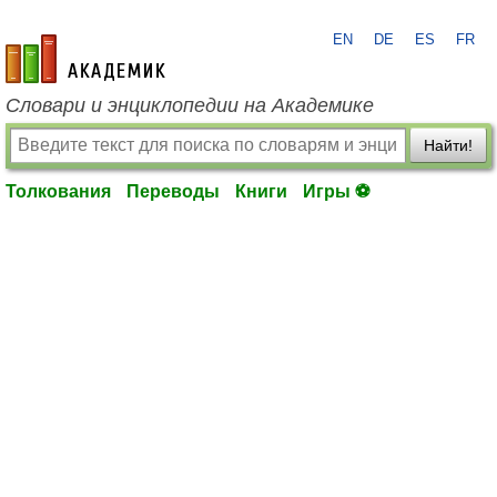
EN
DE
ES
FR
academic.ru
Словари и энциклопедии на Академике
Найти!
Толкования
Переводы
Книги
Игры ⚽