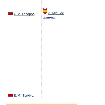
А. Муньос
Л. А. Говоров
Грандес
В. Ф. Трибуц