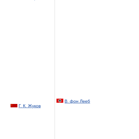
В. фон Лееб
Г. К. Жуков