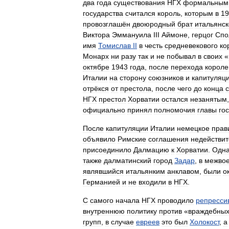
два
года
существования
НГХ
формальным
государства
считался
король
,
которым
в
19
провозглашён
двоюродный
брат
итальянск
Виктора
Эммануила
III
Аймоне
,
герцог
Спо
имя
Томислав
II
в
честь
средневекового
ко
Монарх
ни
разу
так
и
не
побывал
в
своих
«
октябре
1943
года
,
после
перехода
короле
Италии
на
сторону
союзников
и
капитуляц
отрёкся
от
престола
,
после
чего
до
конца
НГХ
престол
Хорватии
остался
незанятым
официально
принял
полномочия
главы
го
После
капитуляции
Италии
немецкое
прав
объявило
Римские
соглашения
недействи
присоединило
Далмацию
к
Хорватии
.
Одна
также
далматинский
город
Задар
,
в
межво
являвшийся
итальянким
анклавом
,
были
о
Германией
и
не
входили
в
НГХ
.
С
самого
начала
НГХ
проводило
репресси
внутреннюю
политику
против
«
враждебны
групп
,
в
случае
евреев
это
был
Холокост
,
а