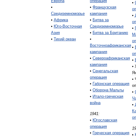
Европа
операция
•
•
•
Французская
о
Средиземноморье
кампания
•
•
Африка
•
Битва
за
о
•
Юго
-
Восточная
Средиземноморье
•
Азия
•
Битва
за
Британию
М
•
Тихий
океан
•
о
Восточноафриканская
•
кампания
о
•
Североафриканская
•
кампания
•
•
Сенегальская
Я
операция
•
•
Габонская
операция
о
•
Оборона
Мальты
•
•
Итало
-
греческая
Ч
война
•
К
1941:
о
•
Югославская
операция
19
•
Греческая
операция
•