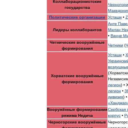
Коллаборационистские
Черногор
государства
Македони
Политические
организации
Усташи
•
Анте
Паве
Лидеры
коллаборантов
Милан
Не
•
Ванче
Ми
Четнические
вооружённые
Четники
(
Ч
формирования
Усташи
•
Х
Украински
воздушны
(
Хорватск
Хорватские
вооружённые
Независим
формирования
легион
) •
легион
•
3
дивизия
) 
«
Ханджар
Вооружённые
формирования
Сербская
режима
Недича
корпус
•
Р
Черногорские
вооружённые
Черногорс
формирования
народная