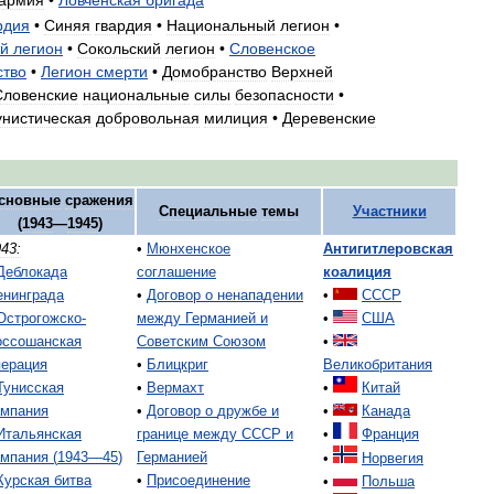
рдия
•
Синяя
гвардия
•
Национальный
легион
•
ий
легион
•
Сокольский
легион
•
Словенское
ство
•
Легион
смерти
•
Домобранство
Верхней
Словенские
национальные
силы
безопасности
•
нистическая
добровольная
милиция
•
Деревенские
сновные
сражения
Специальные
темы
Участники
(
1943
—
1945
)
43:
•
Мюнхенское
Антигитлеровская
Деблокада
соглашение
коалиция
енинграда
•
Договор
о
ненападении
•
СССР
Острогожско
-
между
Германией
и
•
США
оссошанская
Советским
Союзом
•
перация
•
Блицкриг
Великобритания
Тунисская
•
Вермахт
•
Китай
ампания
•
Договор
о
дружбе
и
•
Канада
Итальянская
границе
между
СССР
и
•
Франция
ампания
(
1943
—
45
)
Германией
•
Норвегия
Курская
битва
•
Присоединение
•
Польша