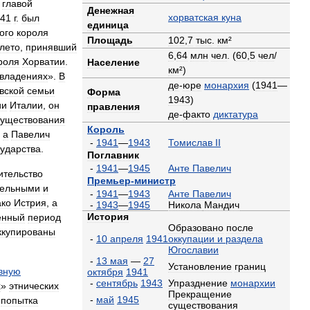
главой
Денежная
хорватская
куна
41
г
.
был
единица
ого
короля
Площадь
102
,
7
тыс
.
км
²
лето
,
принявший
6
,
64
млн
чел
. (
60
,
5
чел
/
роля
Хорватии
.
Население
км
²)
владениях
».
В
де
-
юре
монархия
(
1941
—
вской
семьи
Форма
1943
)
ии
Италии
,
он
правления
де
-
факто
диктатура
существования
Король
,
а
Павелич
-
1941
—
1943
Томислав
II
сударства
.
Поглавник
-
1941
—
1945
Анте
Павелич
ительство
Премьер
-
министр
тельными
и
-
1941
—
1943
Анте
Павелич
ко
Истрия
,
а
-
1943
—
1945
Никола
Мандич
История
енный
период
Образовано
после
ккупированы
-
10
апреля
1941
оккупации
и
раздела
Югославии
-
13
мая
—
27
Установление
границ
вную
октября
1941
-
сентябрь
1943
Упразднение
монархии
х
»
этнических
Прекращение
-
май
1945
попытка
существования