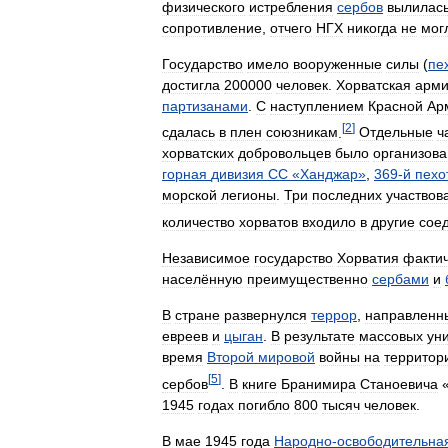
физического
истребления
сербов
вылилас
сопротивление
,
отчего
НГХ
никогда
не
мог
Государство
имело
вооруженные
силы
(
пе
достигла
200000
человек
.
Хорватская
арм
партизанами
.
С
наступлением
Красной
Ар
[
2
]
сдалась
в
плен
союзникам
.
Отдельные
ч
хорватских
добровольцев
было
организова
горная
дивизия
СС
«
Ханджар
»
,
369
-
й
пехо
морской
легионы
.
Три
последних
участвов
количество
хорватов
входило
в
другие
сое
Независимое
государство
Хорватия
факти
населённую
преимущественно
сербами
и
В
стране
развернулся
террор
,
направленн
евреев
и
цыган
.
В
результате
массовых
ун
время
Второй
мировой
войны
на
территор
[
5
]
сербов
.
В
книге
Бранимира
Станоевича
1945
годах
погибло
800
тысяч
человек
.
В
мае
1945
года
Народно
-
освободительна