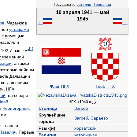
Государство
-
сателлит
Германии
10
апреля
1941
—
май
1945
←
→
рв
.
Nezavisna
нное
усташами
у
с
помощью
населяли
[
1
]
102
,
7
тыс
.
км
²
.
овременной
мации
,
а
также
екоторые
районы
асть
Далмации
соглашениям
Флаг
НГХ
Герб
НГХ
ии
.
НГХ
ией
,
на
севере
—
бией
НГХ
в
1943
году
и
Черногорией
,
Столица
Загреб
том
.
Крупнейшие
Загреб
,
Сараево
города
озглавлял
Язык
(
и
)
хорватский
Павелич
.
Первые
Религия
католицизм