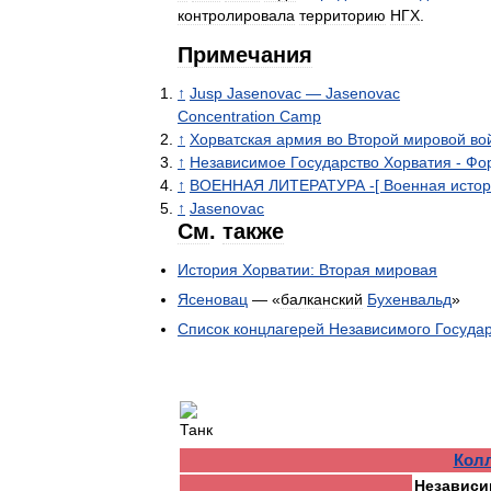
контролировала
территорию
НГХ
.
Примечания
↑
Jusp
Jasenovac
—
Jasenovac
Concentration
Camp
↑
Хорватская
армия
во
Второй
мировой
во
↑
Независимое
Государство
Хорватия
-
Фо
↑
ВОЕННАЯ
ЛИТЕРАТУРА
-[
Военная
исто
↑
Jasenovac
См
.
также
История
Хорватии:
Вторая
мировая
Ясеновац
— «
балканский
Бухенвальд
»
Список
концлагерей
Независимого
Госуда
Кол
Независи