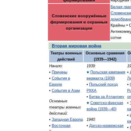
Белая
гва
Словенск
Словенские
вооружённые
домобран
формирования
и
охранные
Крайны
•
организации
Антикомму
сотни
Вторая
мировая
война
Театры
военных
Основные
сражения
О
действий
(
1939
—
1942
)
Начало:
1939:
19
•
Причины
Польская
кампания
•
•
События
в
вермахта
(
1939
)
Л
Европе
•
Польский
поход
•
•
События
в
Азии
РККА
Р
•
Битва
за
Атлантику
о
Основные
Советско
-
финская
•
театры
военных
война
(
1939
—
40
)
к
действий:
•
•
Западная
Европа
1940:
к
•
Восточная
•
Датско
-
норвежская
•