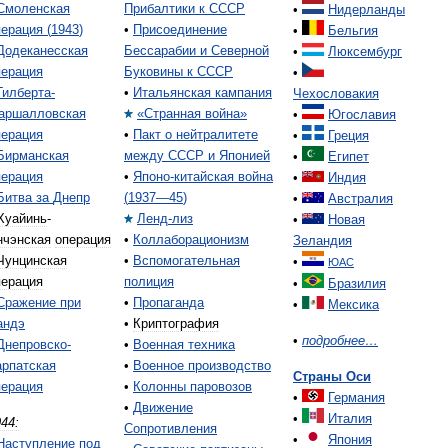
Смоленская
Прибалтики
к
СССР
•
Нидерланды
перация
(
1943
)
•
Присоединение
•
Бельгия
Додеканесская
Бессарабии
и
Северной
•
Люксембург
перация
Буковины
к
СССР
•
Гилберта
-
•
Итальянская
кампания
Чехословакия
аршалловская
«
Странная
война
»
•
Югославия
перация
•
Пакт
о
нейтралитете
•
Греция
Бирманская
между
СССР
и
Японией
•
Египет
перация
•
Японо
-
китайская
война
•
Индия
Битва
за
Днепр
(
1937
—
45
)
•
Австралия
Хуайинь
-
Ленд
-
лиз
•
Новая
нчэнская
операция
•
Коллаборационизм
Зеландия
Чунцинская
•
Вспомогательная
•
ЮАС
перация
полиция
•
Бразилия
Сражение
при
•
Пропаганда
•
Мексика
андэ
•
Криптография
•
подробнее
…
Днепровско
-
•
Военная
техника
арпатская
•
Военное
производство
Страны
Оси
перация
•
Колонны
паровозов
•
Германия
•
Движение
•
Италия
44:
Сопротивления
•
Япония
Наступление
под