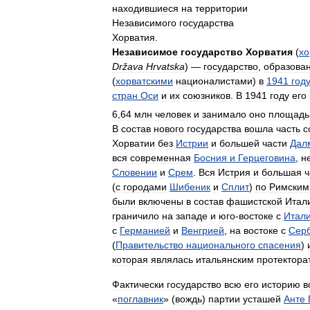
находившиеся
на
территории
Независимого
государства
Хорватия
.
Независимое
государство
Хорватия
(
хо
Država
Hrvatska
) —
государство
,
образова
(
хорватскими
националистами
)
в
1941
год
стран
Оси
и
их
союзников
.
В
1941
году
его
6
,
64
млн
человек
и
занимало
оно
площадь
В
состав
нового
государства
вошла
часть
с
Хорватии
без
Истрии
и
большей
части
Дал
вся
современная
Босния
и
Герцеговина
,
н
Словении
и
Срем
.
Вся
Истрия
и
большая
ч
(
с
городами
Шибеник
и
Сплит
)
по
Римским
были
включены
в
состав
фашистской
Итал
граничило
на
западе
и
юго
-
востоке
с
Итал
с
Германией
и
Венгрией
,
на
востоке
с
Сер
(
Правительство
национального
спасения
)
которая
являлась
итальянским
протектора
Фактически
государство
всю
его
историю
в
«
поглавник
» (
вождь
)
партии
усташей
Анте