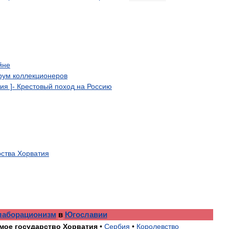
йне
рум
коллекционеров
рия
]-
Крестовый
поход
на
Россию
рства
Хорватия‎
лаборационизм
в
Югославии
мое
государство
Хорватия
•
Сербия
•
Королевство