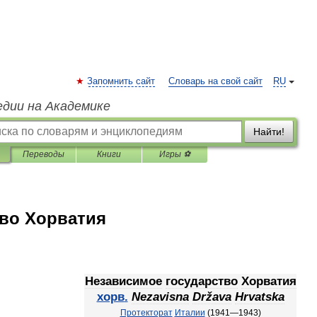
Запомнить сайт
Словарь на свой сайт
RU
едии на Академике
Найти!
Переводы
Книги
Игры ⚽
тво Хорватия
Независимое
государство
Хорватия
хорв
.
Nezavisna
Država
Hrvatska
Протекторат
Италии
(
1941
—
1943
)