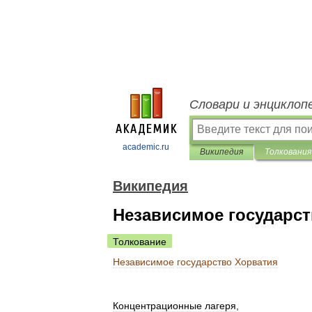
Словари и энциклоп
academic.ru
Википедия
Толкования
Википедия
Независимое государс
Толкование
Независимое
государство
Хорватия
Концентрационные
лагеря
,