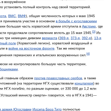
ь
в
вооружённое
ло
установить
полный
контроль
над
своей
территорией
.
хота
,
ВМС
,
ВМФ
),
общая
численность
которых
к
маю
1945
ия
принимала
участие
в
основном
в
борьбе
с
югославскими
мии
большая
часть
хорватской
армии
отступила
в
Австрию
,
где
[
3
]
асти
продолжали
сопротивление
вплоть
до
15
мая
1945
.
Из
но
три
немецких
дивизии
вермахта
(
369
-
я
,
373
-
я
,
392
-
я
),
13
-
я
тный
полк
(
Хорватский
легион
),
хорватский
воздушный
и
али
в
войне
на
восточном
фронте
.
Так
же
некоторое
[
4
]
динения
германских
и
итальянских
вооруженных
сил
.
чески
не
контролировало
большую
часть
территории
,
бошняками
.
ый
главным
образом
против
православных
сербов
,
а
также
ичтожений
(
на
территории
НГХ
существовали
концлагеря
)
во
ии
НГХ
погибло
,
по
разным
оценкам
,
от
330
000
до
1
,
2
млн
«
Усташский
министр
смерти
»
говорится
,
что
в
НГХ
в
1941
—
я
армия
Югославии
Иосипа
Броз
Тито
полностью