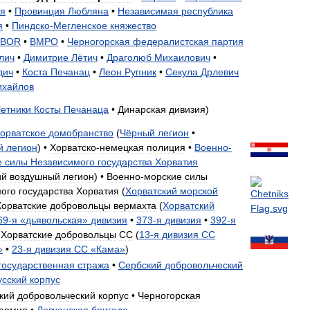
ия
•
Провинция
Любляна
•
Независимая
республика
я
•
Пиндско
-
Мегленское
княжество
ZBOR
•
ВМРО
•
Черногорская
федералистская
партия
лич
•
Димитрие
Лётич
•
Драголюб
Михаилович
•
дич
•
Коста
Печанац
•
Леон
Рупник
•
Секула
Дрлевич
хайлов
етники
Косты
Печанаца
•
Динарская
дивизия
)
орватское
домобранство
(
Чёрный
легион
•
й
легион
) •
Хорватско
-
немецкая
полиция
•
Военно
-
е
силы
Независимого
государства
Хорватия
ий
воздушный
легион
) •
Военно
-
морские
силы
ого
государства
Хорватия
(
Хорватский
морской
Хорватские
добровольцы
вермахта
(
Хорватский
69
-
я
«
дьявольская
»
дивизия
•
373
-
я
дивизия
•
392
-
я
•
Хорватские
добровольцы
СС
(
13
-
я
дивизия
СС
»
•
23
-
я
дивизия
СС
«
Кама
»
)
государственная
стража
•
Сербский
добровольческий
усский
корпус
кий
добровольческий
корпус
•
Черногорская
армия
•
Ловченская
бригада