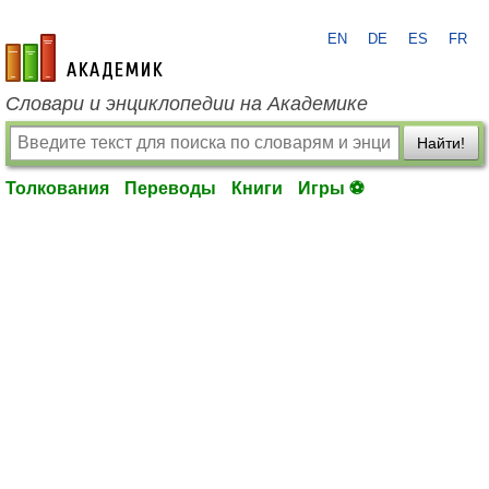
EN
DE
ES
FR
academic.ru
Словари и энциклопедии на Академике
Найти!
Толкования
Переводы
Книги
Игры ⚽