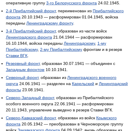
оперативную группу
3-го Белорусского фронта
24.02.1945.
2-й Прибалтийский фронт
, переименован из
Прибалтийского
фронта
20.10.1943 — расформирован 01.04.1945, войска
переданы
Ленинградскому фронту
.
3-й Прибалтийский фронт
, образован из части войск
Ленинградского фронта
21.04.1944 — расформирован
16.10.1944, войска переданы
Ленинградскому
,
1-му
Прибалтийскому
,
2-му Прибалтийскому
фронтам и в резерв
Ставки ВГК
.
Резервный фронт
, образован 30.07.1941 — объединен с
Западным фронтом
10.10.1941.
Северный фронт
, образован из
Ленинградского военного
округа
24.06.1941 — разделен на
Карельский
и
Ленинградский
фронты
23.08.1941.
Северо-Западный фронт
, образован из Прибалтийского
особого военного округа 22.06.1941 — расформирован
20.11.1943, управление выведено в резерв Ставки ВГК.
Северо-Кавказский фронт
, образован из войск
Крымского
фронта
20.05.1942 — преобразован в Черноморскую группу
войск
Закавказского фронта
04.09.1942; вновь образован из