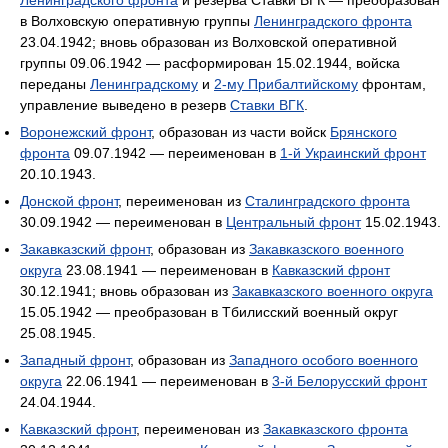
Ленинградского фронта
и резерва Ставки ВГК — преобразован
в Волховскую оперативную группы
Ленинградского фронта
23.04.1942; вновь образован из Волховской оперативной
группы 09.06.1942 — расформирован 15.02.1944, войска
переданы
Ленинградскому
и
2-му Прибалтийскому
фронтам,
управление выведено в резерв
Ставки ВГК
.
Воронежский фронт
, образован из части войск
Брянского
фронта
09.07.1942 — переименован в
1-й Украинский фронт
20.10.1943.
Донской фронт
, переименован из
Сталинградского фронта
30.09.1942 — переименован в
Центральный фронт
15.02.1943.
Закавказский фронт
, образован из
Закавказского военного
округа
23.08.1941 — переименован в
Кавказский фронт
30.12.1941; вновь образован из
Закавказского военного округа
15.05.1942 — преобразован в Тбилисский военный округ
25.08.1945.
Западный фронт
, образован из
Западного особого военного
округа
22.06.1941 — переименован в
3-й Белорусский фронт
24.04.1944.
Кавказский фронт
, переименован из
Закавказского фронта