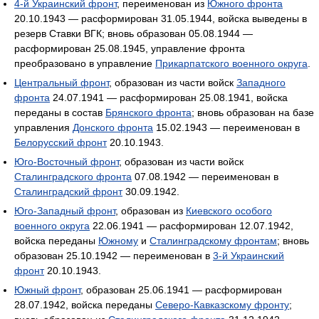
4-й Украинский фронт
, переименован из
Южного фронта
20.10.1943 — расформирован 31.05.1944, войска выведены в
резерв Ставки ВГК; вновь образован 05.08.1944 —
расформирован 25.08.1945, управление фронта
преобразовано в управление
Прикарпатского военного округа
.
Центральный фронт
, образован из части войск
Западного
фронта
24.07.1941 — расформирован 25.08.1941, войска
переданы в состав
Брянского фронта
; вновь образован на базе
управления
Донского фронта
15.02.1943 — переименован в
Белорусский фронт
20.10.1943.
Юго-Восточный фронт
, образован из части войск
Сталинградского фронта
07.08.1942 — переименован в
Сталинградский фронт
30.09.1942.
Юго-Западный фронт
, образован из
Киевского особого
военного округа
22.06.1941 — расформирован 12.07.1942,
войска переданы
Южному
и
Сталинградскому фронтам
; вновь
образован 25.10.1942 — переименован в
3-й Украинский
фронт
20.10.1943.
Южный фронт
, образован 25.06.1941 — расформирован
28.07.1942, войска переданы
Северо-Кавказскому фронту
;