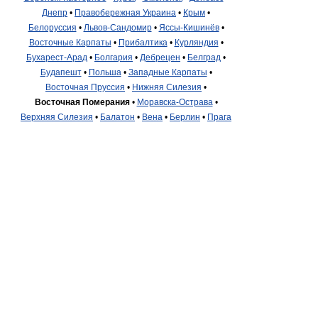
Днепр
•
Правобережная Украина
•
Крым
•
Белоруссия
•
Львов-Сандомир
•
Яссы-Кишинёв
•
Восточные Карпаты
•
Прибалтика
•
Курляндия
•
Бухарест-Арад
•
Болгария
•
Дебрецен
•
Белград
•
Будапешт
•
Польша
•
Западные Карпаты
•
Восточная Пруссия
•
Нижняя Силезия
•
Восточная Померания
•
Моравска-Острава
•
Верхняя Силезия
•
Балатон
•
Вена
•
Берлин
•
Прага