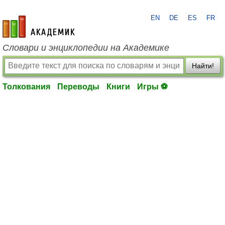
EN
DE
ES
FR
academic.ru
Словари и энциклопедии на Академике
Найти!
Толкования
Переводы
Книги
Игры ⚽