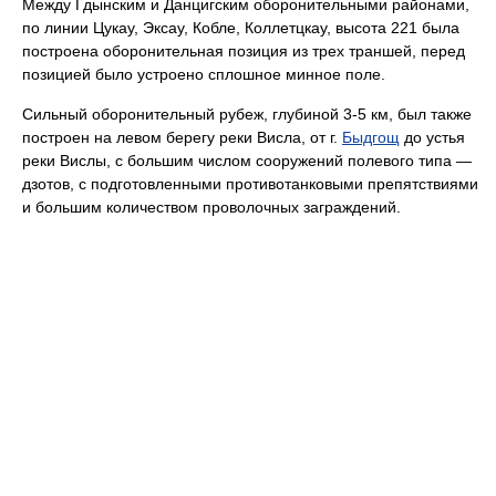
Между Гдынским и Данцигским оборонительными районами,
по линии Цукау, Эксау, Кобле, Коллетцкау, высота 221 была
построена оборонительная позиция из трех траншей, перед
позицией было устроено сплошное минное поле.
Сильный оборонительный рубеж, глубиной 3-5 км, был также
построен на левом берегу реки Висла, от г.
Быдгощ
до устья
реки Вислы, с большим числом сооружений полевого типа —
дзотов, с подготовленными противотанковыми препятствиями
и большим количеством проволочных заграждений.