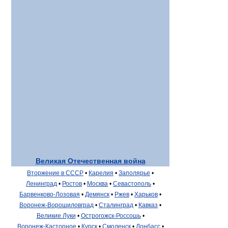
Великая Отечественная война
Вторжение в СССР
•
Карелия
•
Заполярье
•
Ленинград
•
Ростов
•
Москва
•
Севастополь
•
Барвенково-Лозовая
•
Демянск
•
Ржев
•
Харьков
•
Воронеж-Ворошиловград
•
Сталинград
•
Кавказ
•
Великие Луки
•
Острогожск-Россошь
•
Воронеж-Касторное
•
Курск
•
Смоленск
•
Донбасс
•