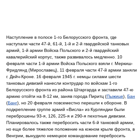
Наступление в полосе 1-го Белорусского фронта, где
наступали части 47-й, 61-й, 1-й и 2-й гвардейской танковых
армий, 1-й армии Войска Польского и 2-й гвардейский
кавалерийский корпус, также развивалось медленно. 10
февраля части 1-й армии Войска Польского взяли г. Меркиш-
Фридлянд (Мирославец), 11 февраля части 47-й армии заняли
г. Дейч-Кроне. 16 февраля 1945 г. немцы силами шести
танковых дивизий нанесли контрудар по войскам 1-го
Белорусского фронта из района Штаргарда и заставили 47-ю
армию отойти на 8-12 км, заняв города Пиритц (
Пыжице
),
Бан
(
Банг
), но 20 февраля повсеместно перешли к обороне. В
подкрепление группе армий «Висла» из Курляндии были
переброшены 93-я, 126, 225-я и 290-я пехотные дивизии.
Планировалось также перебросить части 6-й танковой армии,
но еще более тяжелое положение на южном крыле фронта, в
Венгрии, вынудило немецкое командование перебросить