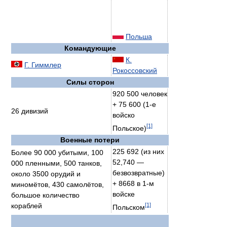
Польша
Командующие
К.
Г. Гиммлер
Рокоссовский
Силы сторон
920 500 человек
+ 75 600 (1-е
26 дивизий
войско
[1]
Польское)
Военные потери
225 692 (из них
Более 90 000 убитыми, 100
52,740 —
000 пленными, 500 танков,
безвозвратные)
около 3500 орудий и
+ 8668 в 1-м
миномётов, 430 самолётов,
войске
большое количество
[1]
кораблей
Польском