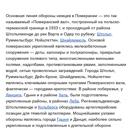
Основная линия обороны немцев в Померании — это так
называемый «Померанский вал», построенный на польско-
германской границе в 1933 г, и проходящий от района
Штольпмюнде до рек Варта и Одер по рубежу:
Штольп
,
Руммельсбург, Нойштеттин,
Шнайдемюль
. Основой
померанских укреплений являлись железобетонные
сооружения — доты, капониры и полукапониры, прикрытые
сооружения полевого типа, многочисленными минными
полями, надолбами, противотанковыми рвами, заполненными
водой, сетью проволочных заграждений. Города Штольп,
Руммельсбург, Дейч-Кроне, Шнайдемюль, Нойштеттин
являлись ключевыми опорными пунктами Померанского вала,
фактически — городами-крепостями. В районе побережья, у
Данцига
, Гдыни и в районе
Хель
, были подготовлены
укрепленные районы, в районах
Леба
, Рюгенвальдемюнде,
Штольпмюнде и
Кольберга
оборудованы артиллерийские
позиции для тяжелой артиллерии. Мощнейшими узлами
обороны являлись города
Гдыня
и Данциг, наиболее сильно
укрепленные и подготовленные к длительной обороне.