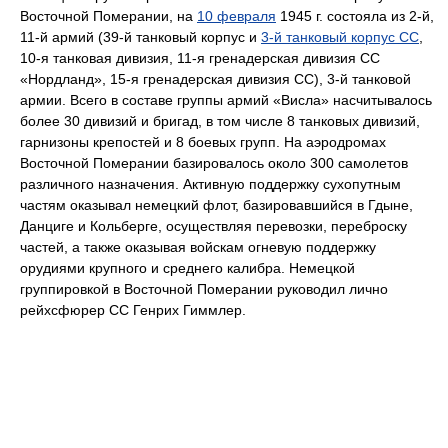
Восточной Померании, на
10 февраля
1945 г. состояла из 2-й,
11-й армий (39-й танковый корпус и
3-й танковый корпус СС
,
10-я танковая дивизия, 11-я гренадерская дивизия СС
«Нордланд», 15-я гренадерская дивизия СС), 3-й танковой
армии. Всего в составе группы армий «Висла» насчитывалось
более 30 дивизий и бригад, в том числе 8 танковых дивизий,
гарнизоны крепостей и 8 боевых групп. На аэродромах
Восточной Померании базировалось около 300 самолетов
различного назначения. Активную поддержку сухопутным
частям оказывал немецкий флот, базировавшийся в Гдыне,
Данциге и Кольберге, осуществляя перевозки, переброску
частей, а также оказывая войскам огневую поддержку
орудиями крупного и среднего калибра. Немецкой
группировкой в Восточной Померании руководил лично
рейхсфюрер СС Генрих Гиммлер.