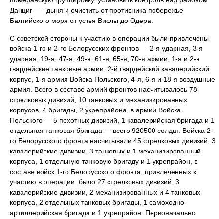
померанскую группировку, установить контроль над районом
Данциг — Гдыня и очистить от противника побережье
Балтийского моря от устья Вислы до Одера.
С советской стороны к участию в операции были привлечены
войска 1-го и 2-го Белорусских фронтов — 2-я ударная, 3-я
ударная, 19-я, 47-я, 49-я, 61-я, 65-я, 70-я армии, 1-я и 2-я
гвардейские танковые армии, 2-й гвардейский кавалерийский
корпус, 1-я армия Войска Польского, 4-я, 6-я и 18-я воздушные
армия. Всего в составе армий фронтов насчитывалось 78
стрелковых дивизий, 10 танковых и механизированных
корпусов, 4 бригады, 2 укрепрайона, в армии Войска
Польского — 5 пехотных дивизий, 1 кавалерийская бригада и 1
отдельная танковая бригада — всего 920500 солдат. Войска 2-
го Белорусского фронта насчитывали 45 стрелковых дивизий, 3
кавалерийские дивизии, 3 танковых и 1 механизированный
корпуса, 1 отдельную танковую бригаду и 1 укрепрайон, в
составе войск 1-го Белорусского фронта, привлеченных к
участию в операции, было 27 стрелковых дивизий, 3
кавалерийские дивизии, 2 механизированных и 4 танковых
корпуса, 2 отдельных танковых бригады, 1 самоходно-
артиллерийская бригада и 1 укрепрайон. Первоначально