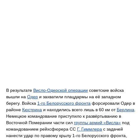
В результате
Висло-Одерской операции
советские войска
вышли на
Одер
и захватили плацдармы на её западном
берегу. Войска
1-го Белорусского фронта
форсировали Одер в
районе
Кюстрина
и находились всего лишь в 60 км от
Берлина
.
Немецкое командование приступило к развёртыванию в
Восточной Померании части сил
группы армий «Висла»
под
командованием рейхсфюрера СС
Г. Гиммлера
с задачей
нанести удар по правому крылу 1-го Белорусского фронта,