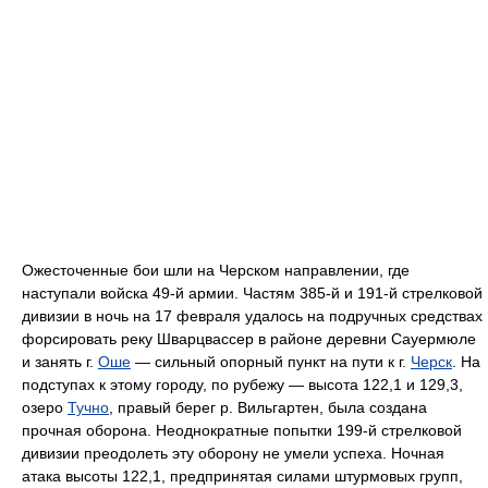
Ожесточенные бои шли на Черском направлении, где
наступали войска 49-й армии. Частям 385-й и 191-й стрелковой
дивизии в ночь на 17 февраля удалось на подручных средствах
форсировать реку Шварцвассер в районе деревни Сауермюле
и занять г.
Оше
— сильный опорный пункт на пути к г.
Черск
. На
подступах к этому городу, по рубежу — высота 122,1 и 129,3,
озеро
Тучно
, правый берег р. Вильгартен, была создана
прочная оборона. Неоднократные попытки 199-й стрелковой
дивизии преодолеть эту оборону не умели успеха. Ночная
атака высоты 122,1, предпринятая силами штурмовых групп,