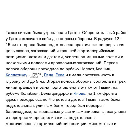
Также сильно была укреплена и Гдыня. Оборонительный район
у Гдыни включал в себя две полосы обороны. В радиусе 12-
15 км от города была подготовлена практически непрерывная
цепь окопов, заграждений и траншей с артиллерийскими
позициями, дотами и дзотами, усиленная минными полями и
несколькими полосами проволочных заграждений. Первая
полоса обороны проходила по рубежу Цоппот, Квашин,
русск.
Коллетцкау
,
Реда
,
Рева
и имела протяженность в
(англ.)
глубину от 3 до 5 км. Вторая полоса обороны состояла из трех
линий траншей и была подготовлена в 5-7 км от Гдыни, на
рубеже Колибкен, Вельтцендорф и
Яново
, на 1 км фронта
здесь приходилось по 4-5 дотов и дзотов. Гдыня также была
подготовлена к уличным боям, город был перекрыт
баррикадами, танкоопасные участки заминированы, все улицы
и перекрестки простреливались, подготовлены
многочисленные артиллерийские позиции, минометные и