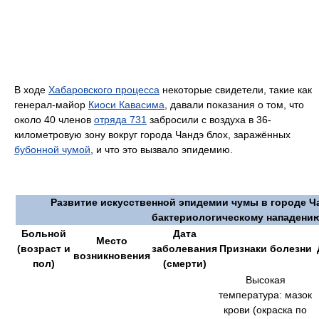
В ходе
Хабаровского процесса
некоторые свидетели, такие как
генерал-майор
Киоси Кавасима
, давали показания о том, что
около 40 членов
отряда 731
забросили с воздуха в 36-
километровую зону вокруг города Чандэ блох, заражённых
бубонной чумой
, и что это вызвало эпидемию.
Развитие искусственной эпидемии чумы в городе Ч
бактериологическому нападени
Больной
Дата
Место
(возраст и
заболевания
Признаки болезни
возникновения
пол)
(смерти)
Высокая
температура: мазок
крови (окраска по