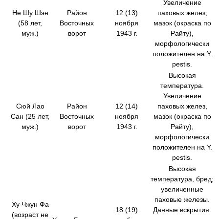
Увеличение
Не Шу Шэн
Район
12 (13)
паховых желез,
(58 лет,
Восточных
ноября
мазок (окраска по
муж.)
ворот
1943 г.
Райту),
морфологически
положителен на Y.
pestis.
Высокая
температура.
Увеличение
Сюй Лао
Район
12 (14)
паховых желез,
Сан (25 лет,
Восточных
ноября
мазок (окраска по
муж.)
ворот
1943 г.
Райту),
морфологически
положителен на Y.
pestis.
Высокая
температура, бред;
увеличенные
паховые железы.
Ху Чжун Фа
18 (19)
Данные вскрытия:
(возраст не