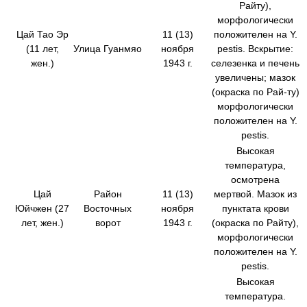
Райту),
морфологически
Цай Тао Эр
11 (13)
положителен на Y.
(11 лет,
Улица Гуанмяо
ноября
pestis. Вскрытие:
жен.)
1943 г.
селезенка и печень
увеличены; мазок
(окраска по Рай-ту)
морфологически
положителен на Y.
pestis.
Высокая
температура,
осмотрена
Цай
Район
11 (13)
мертвой. Мазок из
Юйчжен (27
Восточных
ноября
пунктата крови
лет, жен.)
ворот
1943 г.
(окраска по Райту),
морфологически
положителен на Y.
pestis.
Высокая
температура.