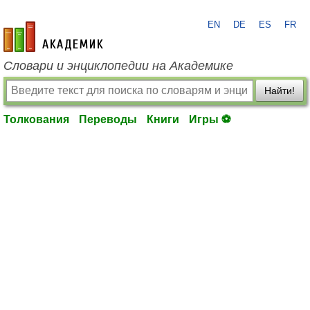
EN
DE
ES
FR
academic.ru
Словари и энциклопедии на Академике
Найти!
Толкования
Переводы
Книги
Игры ⚽