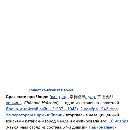
Советско-японская война
Сражение при Чандэ
(
кит.
трад.
常德會戰
,
упр.
常德会战
,
пиньинь
:
Chángdé Huìzhàn
) — одно из ключевых сражений
Японо-китайской войны (1937—1945)
.
2 ноября
1943 года
Императорская армия Японии
вторглась в незащищённый
войсками китайский город
Чандэ
и оккупировала его.
18 ноября
9-тысячный отряд из состава 57-й дивизии
Национально-