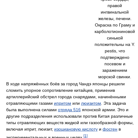
правой
ингвинальной
железы, печени.
Окраска по Граму и
карболотиониновой
синькой
положительны на Y.
pestis, что
подтверждено
посевом и
заражением
морской свинки.
В ходе напряжённых боёв за город Чандэ японцы решили
сломить упорное сопротивление китайцев, применив
артиллерийский обстрел города снарядами, начинёнными
отравляющими газами
ипритом
или
люизитом
. Эта задача
была выполнена силами
отряда 516
японской армии. Это и
другие подразделения использовали против Китая различные
типы отравляющих веществ жидкой или газообразной формы,
включая иприт, люизит,
изоциановую кислоту
и
фосген
в
[1]
экспериментальных и военных целях.