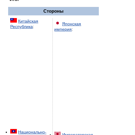
Стороны
Китайская
Японская
Республика
:
империя
:
Национально-
Императорская