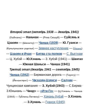
Второй этап (октябрь 1938 — декабрь 1941)
—
Наньчан
—
—
Суйсянь и
(Хайнань)
(Река Сюшуй)
Цзаоян
—
—
Чанша (1939)
—
Ю. Гуанси
—
(Шаньтоу)
—
Зимнее наступление
—
(Куньлуньское ущелье)
(
Уюань
)
—
Цзаоян и Ичан
—
Битва ста полков
—
С. Вьетнам
— Ц. Хубэй —
Ю.Хэнань
— З. Хубэй (1941) —
Шангао
—
Южная Шаньси
—
Чанша (1941)
Третий этап (декабрь 1941 — сентябрь 1945)
Чанша (1942)
— Бирманская дорога —
—
(Таунгу)
—
Чжэцзян-Цзянси
—
Салуин
—
(Йенангяунг)
Чунцинская кампания —
З. Хубэй (1943)
— С.Бирма-
З.Юньнань —
Чандэ
—
«Ити-Го»
—
(Ц.Хэнань — Чанша
—
Хэнань-Хубэй
—
З.Хэнань
(1944) — Гуйлинь-Лючжоу)
—
З.Хунань
—
Гуанси (1945)