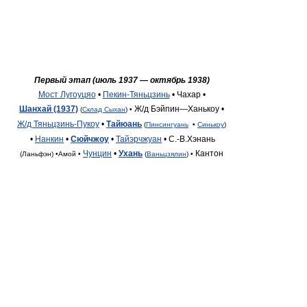
Первый этап (июль 1937 — октябрь 1938)
Мост Лугоуцяо
•
Пекин-Тяньцзинь
•
Чахар •
Шанхай (1937)
Ж/д Бэйпин—Ханькоу •
(
Склад Сыхан
) •
Ж/д Тяньцзинь-Пукоу
•
Тайюань
(
Пинсингуань
•
Синькоу
)
•
Нанкин
•
Сюйчжоу
•
Тайэрчжуан
•
С.-В.Хэнань
Чунцин
•
Ухань
Кантон
(
Ланьфэн) •
Амой •
(
Ваньцзялин
) •