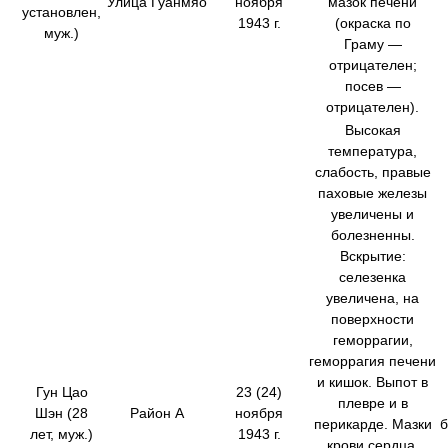
Улица Гуанмяо
ноября
мазок печени
установлен,
1943 г.
(окраска по
муж.)
Граму —
отрицателен;
посев —
отрицателен).
Высокая
температура,
слабость, правые
паховые железы
увеличены и
болезненны.
Вскрытие:
селезенка
увеличена, на
поверхности
геморрагии,
геморрагия печени
и кишок. Выпот в
Гун Цао
23 (24)
плевре и в
Шэн (28
Район А
ноября
перикарде. Мазки
б
лет, муж.)
1943 г.
крови сердца,