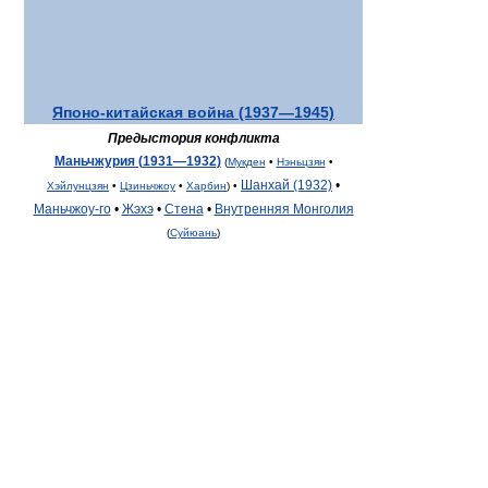
Японо-китайская война (1937—1945)
Предыстория конфликта
Маньчжурия (1931—1932)
(
Мукден
•
Нэньцзян
•
Шанхай (1932)
•
Хэйлунцзян
•
Цзиньчжоу
•
Харбин
) •
Маньчжоу-го
•
Жэхэ
•
Стена
•
Внутренняя Монголия
(
Суйюань
)