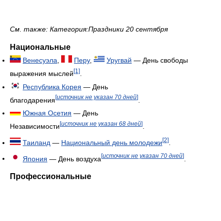
См. также: Категория:Праздники 20 сентября
Национальные
Венесуэла
,
Перу
,
Уругвай
— День свободы
[1]
выражения мыслей
.
Республика Корея
— День
[
источник не указан 70 дней
]
благодарения
.
Южная Осетия
— День
[
источник не указан 68 дней
]
Независимости
.
[2]
Таиланд
—
Национальный день молодежи
.
[
источник не указан 70 дней
]
Япония
— День воздуха
.
Профессиональные