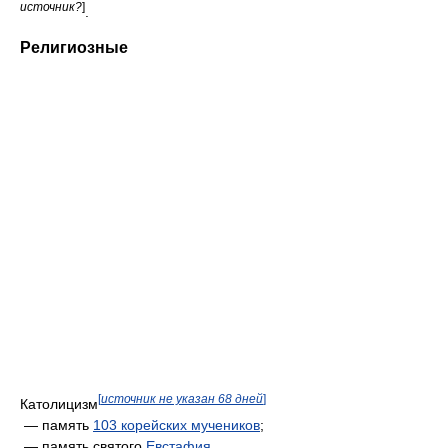
источник?
]
.
Религиозные
[
источник не указан 68 дней
]
Католицизм
— память
103 корейских мучеников
;
— память святого
Евстафия
.