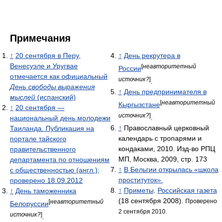
Примечания
↑
20 сентября в Перу,
↑
День рекрутера в
Венесуэле и Уругвае
[
неавторитетный
России
отмечается как официальный
источник?
]
.
День свободы выражения
↑
День предпринимателя в
мыслей
(испанский)
[
неавторитетный
Кыргызстане
↑
20 сентября —
источник?
]
.
национальный день молодежи
↑
Православный церковный
Таиланда. Публикация на
календарь с тропарями и
портале тайского
кондаками, 2010. Изд-во РПЦ
правительственного
МП, Москва, 2009, стр. 173
департамента по отношениям
↑
В Бельгии открылась «школа
с общественностью (англ.);
проституток».
проверено 18.09.2012
↑
Приметы
.
Российская газета
↑
День таможенника
(18 сентября 2008).
Проверено
[
неавторитетный
Белоруссии
2 сентября 2010.
источник?
]
.