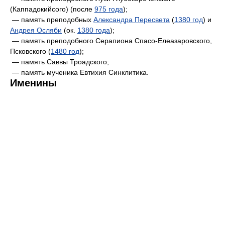
(Каппадокийсого) (после
975 года
);
— память преподобных
Александра Пересвета
(
1380 год
) и
Андрея Осляби
(ок.
1380 года
);
— память преподобного Серапиона Спасо-Елеазаровского,
Псковского (
1480 год
);
— память Саввы Троадского;
— память мученика Евтихия Синклитика.
Именины