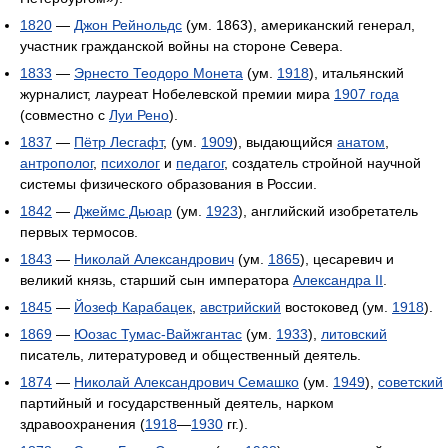
1820
—
Джон Рейнольдс
(ум. 1863), американский генерал,
участник гражданской войны на стороне Севера.
1833
—
Эрнесто Теодоро Монета
(ум.
1918
), итальянский
журналист, лауреат Нобелевской премии мира
1907 года
(совместно с
Луи Рено
).
1837
—
Пётр Лесгафт
, (ум.
1909
), выдающийся
анатом
,
антрополог
,
психолог
и
педагог
, создатель стройной научной
системы физического образования в России.
1842
—
Джеймс Дьюар
(ум.
1923
), английский изобретатель
первых термосов.
1843
—
Николай Александрович
(ум.
1865
), цесаревич и
великий князь, старший сын императора
Александра II
.
1845
—
Йозеф Карабацек
,
австрийский
востоковед (ум.
1918
).
1869
—
Юозас Тумас-Вайжгантас
(ум.
1933
),
литовский
писатель, литературовед и общественный деятель.
1874
—
Николай Александрович Семашко
(ум.
1949
),
советский
партийный и государственный деятель, нарком
здравоохранения (
1918
—
1930
гг.).