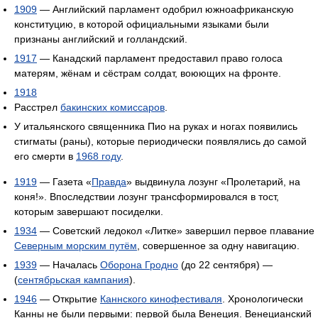
1909
— Английский парламент одобрил южноафриканскую
конституцию, в которой официальными языками были
признаны английский и голландский.
1917
— Канадский парламент предоставил право голоса
матерям, жёнам и сёстрам солдат, воюющих на фронте.
1918
Расстрел
бакинских комиссаров
.
У итальянского священника Пио на руках и ногах появились
стигматы (раны), которые периодически появлялись до самой
его смерти в
1968 году
.
1919
— Газета «
Правда
» выдвинула лозунг «Пролетарий, на
коня!». Впоследствии лозунг трансформировался в тост,
которым завершают посиделки.
1934
— Советский ледокол «Литке» завершил первое плавание
Северным морским путём
, совершенное за одну навигацию.
1939
— Началась
Оборона Гродно
(до 22 сентября) —
(
сентябрьская кампания
).
1946
— Открытие
Каннского кинофестиваля
. Хронологически
Канны не были первыми: первой была Венеция. Венецианский