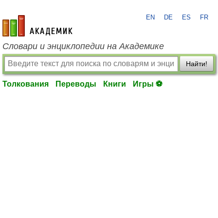
EN
DE
ES
FR
academic.ru
Словари и энциклопедии на Академике
Найти!
Толкования
Переводы
Книги
Игры ⚽