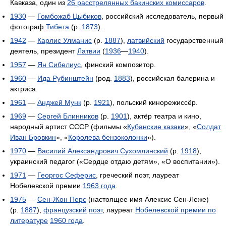
Кавказа, один из
26 расстрелянных бакинских комиссаров
.
1930
—
Гомбожаб Цыбиков
, российский исследователь, первый
фотограф
Тибета
(р.
1873
).
1942
—
Карлис Улманис
(р.
1887
),
латвийский
государственный
деятель, президент
Латвии
(
1936
—
1940
).
1957
—
Ян Сибелиус
, финский композитор.
1960
—
Ида Рубинштейн
(род.
1883
), российская балерина и
актриса.
1961
—
Анджей Мунк
(р.
1921
), польский кинорежиссёр.
1969
—
Сергей Блинников
(р.
1901
), актёр театра и кино,
народный артист СССР (фильмы «
Кубанские казаки
», «
Солдат
Иван Бровкин
», «
Королева бензоколонки
»).
1970
—
Василий Александрович Сухомлинский
(р.
1918
),
украинский педагог («Сердце отдаю детям», «О воспитании»).
1971
—
Георгос Сеферис
, греческий поэт, лауреат
Нобелевской премии
1963 года
.
1975
—
Сен-Жон Перс
(настоящее имя Алексис Сен-Леже)
(р.
1887
),
французский
поэт
, лауреат
Нобелевской премии по
литературе
1960 года
.