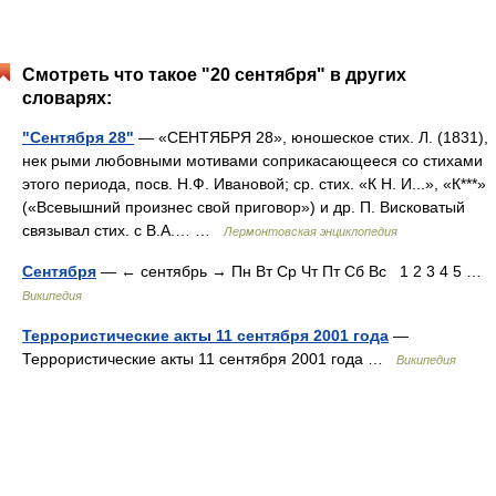
Смотреть что такое "20 сентября" в других
словарях:
"Сентября 28"
— «СЕНТЯБРЯ 28», юношеское стих. Л. (1831),
нек рыми любовными мотивами соприкасающееся со стихами
этого периода, посв. Н.Ф. Ивановой; ср. стих. «К Н. И...», «К***»
(«Всевышний произнес свой приговор») и др. П. Висковатый
связывал стих. с В.А.… …
Лермонтовская энциклопедия
Сентября
— ← сентябрь → Пн Вт Ср Чт Пт Сб Вс 1 2 3 4 5 …
Википедия
Террористические акты 11 сентября 2001 года
—
Террористические акты 11 сентября 2001 года …
Википедия