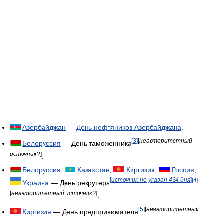
Азербайджан
—
День нефтяников Азербайджана
.
[3]
[
неавторитетный
Белоруссия
— День таможенника
источник?
]
.
Белоруссия
,
Казахстан
,
Киргизия
,
Россия
,
[
источник не указан 434 дня
]
[4]
Украина
— День рекрутера
[
неавторитетный источник?
]
.
[5]
[
неавторитетный
Киргизия
— День предпринимателя