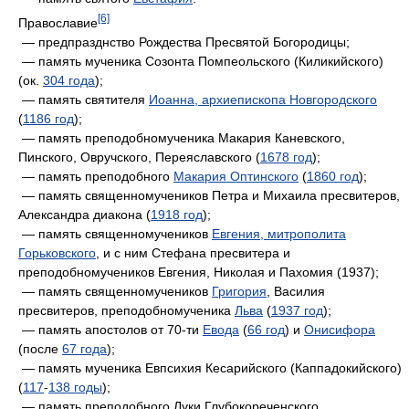
[6]
Православие
— предпразднство Рождества Пресвятой Богородицы;
— память мученика Созонта Помпеольского (Киликийского)
(ок.
304 года
);
— память святителя
Иоанна, архиепископа Новгородского
(
1186 год
);
— память преподобномученика Макария Каневского,
Пинского, Овручского, Переяславского (
1678 год
);
— память преподобного
Макария Оптинского
(
1860 год
);
— память священномучеников Петра и Михаила пресвитеров,
Александра диакона (
1918 год
);
— память священномучеников
Евгения, митрополита
Горьковского
, и с ним Стефана пресвитера и
преподобномучеников Евгения, Николая и Пахомия (1937);
— память священномучеников
Григория
, Василия
пресвитеров, преподобномученика
Льва
(
1937 год
);
— память апостолов от 70-ти
Евода
(
66 год
) и
Онисифора
(после
67 года
);
— память мученика Евпсихия Кесарийского (Каппадокийского)
(
117
-
138 годы
);
— память преподобного Луки Глубокореченского