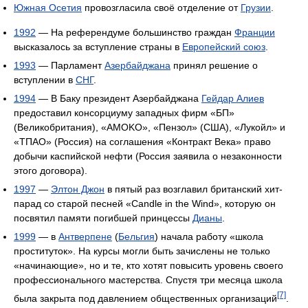
Южная Осетия
провозгласила своё отделение от
Грузии
.
1992
— На референдуме большинство граждан
Франции
высказалось за вступление страны в
Европейский союз
.
1993
— Парламент
Азербайджана
принял решение о
вступлении в
СНГ
.
1994
— В Баку президент Азербайджана
Гейдар Алиев
предоставил консорциуму западных фирм «БП»
(Великобритания), «AMOKO», «Пензол» (США), «Лукойл» и
«ТПАО» (Россия) на соглашения «Контракт Века» право
добычи каспийской нефти (Россия заявила о незаконности
этого договора).
1997
—
Элтон Джон
в пятый раз возглавил британский хит-
парад со старой песней «Candle in the Wind», которую он
посвятил памяти погибшей принцессы
Дианы
.
1999
— в
Антверпене
(
Бельгия
) начала работу «школа
проституток». На курсы могли быть зачислены не только
«начинающие», но и те, кто хотят повысить уровень своего
профессионального мастерства. Спустя три месяца школа
[7]
была закрыта под давлением общественных организаций
.