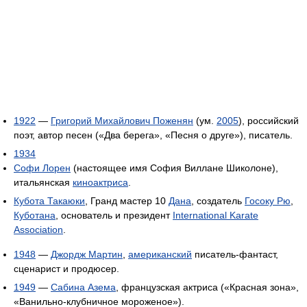
1922
—
Григорий Михайлович Поженян
(ум.
2005
), российский
поэт, автор песен («Два берега», «Песня о друге»), писатель.
1934
Софи Лорен
(настоящее имя София Виллане Шиколоне),
итальянская
киноактриса
.
Кубота Такаюки
, Гранд мастер 10
Дана
, создатель
Госоку Рю
,
Куботана
, основатель и президент
International Karate
Association
.
1948
—
Джордж Мартин
,
американский
писатель-фантаст,
сценарист и продюсер.
1949
—
Сабина Азема
, французская актриса («Красная зона»,
«Ванильно-клубничное мороженое»).