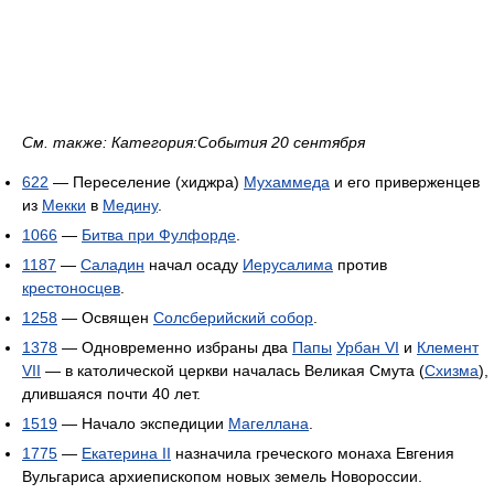
См. также: Категория:События 20 сентября
622
— Переселение (хиджра)
Мухаммеда
и его приверженцев
из
Мекки
в
Медину
.
1066
—
Битва при Фулфорде
.
1187
—
Саладин
начал осаду
Иерусалима
против
крестоносцев
.
1258
— Освящен
Солсберийский собор
.
1378
— Одновременно избраны два
Папы
Урбан VI
и
Клемент
VII
— в католической церкви началась Великая Смута (
Схизма
),
длившаяся почти 40 лет.
1519
— Начало экспедиции
Магеллана
.
1775
—
Екатерина II
назначила греческого монаха Евгения
Вульгариса архиепископом новых земель Новороссии.