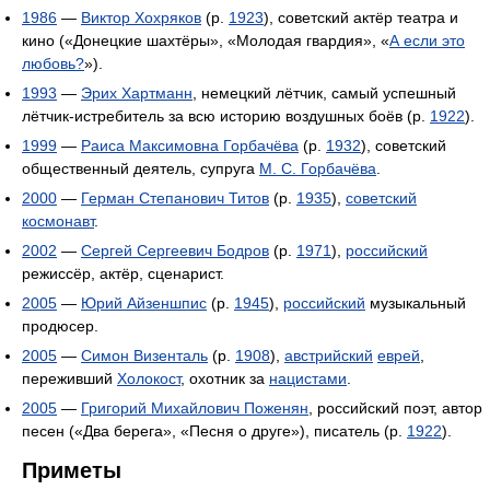
1986
—
Виктор Хохряков
(р.
1923
), советский актёр театра и
кино («Донецкие шахтёры», «Молодая гвардия», «
А если это
любовь?
»).
1993
—
Эрих Хартманн
, немецкий лётчик, самый успешный
лётчик-истребитель за всю историю воздушных боёв (р.
1922
).
1999
—
Раиса Максимовна Горбачёва
(р.
1932
), советский
общественный деятель, супруга
М. С. Горбачёва
.
2000
—
Герман Степанович Титов
(р.
1935
),
советский
космонавт
.
2002
—
Сергей Сергеевич Бодров
(р.
1971
),
российский
режиссёр, актёр, сценарист.
2005
—
Юрий Айзеншпис
(р.
1945
),
российский
музыкальный
продюсер.
2005
—
Симон Визенталь
(р.
1908
),
австрийский
еврей
,
переживший
Холокост
, охотник за
нацистами
.
2005
—
Григорий Михайлович Поженян
, российский поэт, автор
песен («Два берега», «Песня о друге»), писатель (р.
1922
).
Приметы