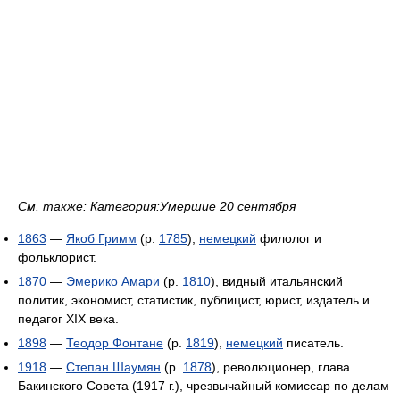
См. также: Категория:Умершие 20 сентября
1863
—
Якоб Гримм
(р.
1785
),
немецкий
филолог и
фольклорист.
1870
—
Эмерико Амари
(р.
1810
), видный итальянский
политик, экономист, статистик, публицист, юрист, издатель и
педагог XIX века.
1898
—
Теодор Фонтане
(р.
1819
),
немецкий
писатель.
1918
—
Степан Шаумян
(р.
1878
), революционер, глава
Бакинского Совета (1917 г.), чрезвычайный комиссар по делам