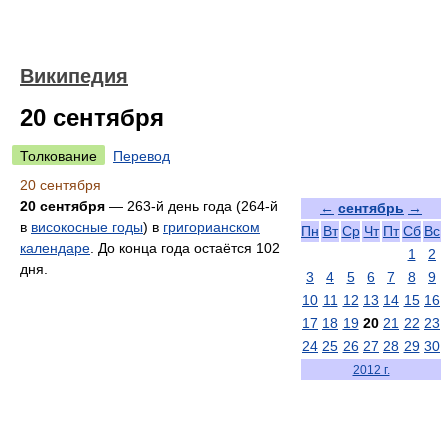
Википедия
20 сентября
Толкование
Перевод
20 сентября
20 сентября
— 263-й день года (264-й
←
сентябрь
→
в
високосные годы
) в
григорианском
Пн
Вт
Ср
Чт
Пт
Сб
Вс
календаре
. До конца года остаётся 102
1
2
дня.
3
4
5
6
7
8
9
10
11
12
13
14
15
16
17
18
19
20
21
22
23
24
25
26
27
28
29
30
2012 г.