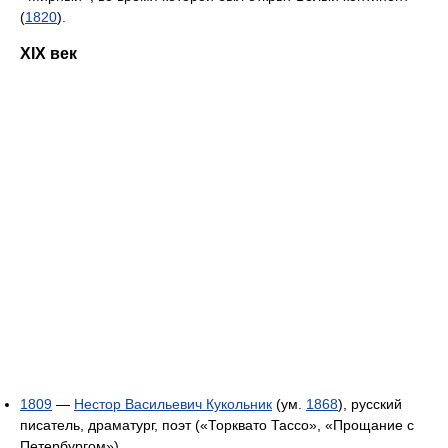
(
1820
).
XIX век
1809
—
Нестор Васильевич Кукольник
(ум.
1868
), русский
писатель, драматург, поэт («Торквато Тассо», «Прощание с
Петербургом»).