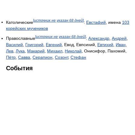
[
источник не указан 68 дней
]
Католические
:
Евстафий
, имена
103
корейских мучеников
[
источник не указан 68 дней
]
Православные
:
Александр
,
Андрей
,
Василий
,
Григорий
,
Евгений
, Евод, Евпсихий,
Евтихий
,
Иван
,
Лев
,
Лука
,
Макарий
,
Михаил
,
Николай
, Онисифор, Пахомий,
Пётр
,
Савва
,
Серапион
,
Созонт
,
Стефан
События