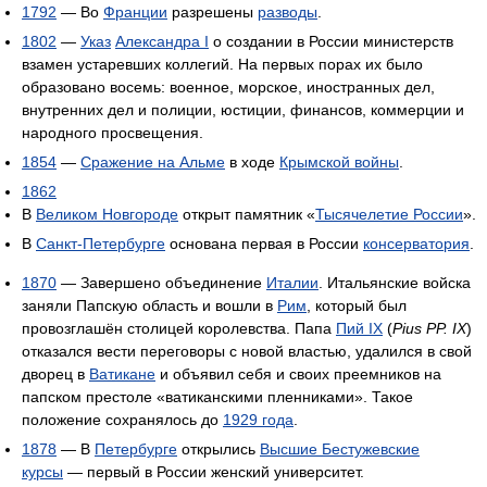
1792
— Во
Франции
разрешены
разводы
.
1802
—
Указ
Александра I
о создании в России министерств
взамен устаревших коллегий. На первых порах их было
образовано восемь: военное, морское, иностранных дел,
внутренних дел и полиции, юстиции, финансов, коммерции и
народного просвещения.
1854
—
Сражение на Альме
в ходе
Крымской войны
.
1862
В
Великом Новгороде
открыт памятник «
Тысячелетие России
».
В
Санкт-Петербурге
основана первая в России
консерватория
.
1870
— Завершено объединение
Италии
. Итальянские войска
заняли Папскую область и вошли в
Рим
, который был
провозглашён столицей королевства. Папа
Пий IX
(
Pius PP. IX
)
отказался вести переговоры с новой властью, удалился в свой
дворец в
Ватикане
и объявил себя и своих преемников на
папском престоле «ватиканскими пленниками». Такое
положение сохранялось до
1929 года
.
1878
— В
Петербурге
открылись
Высшие Бестужевские
курсы
— первый в России женский университет.