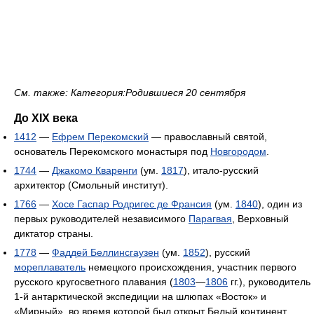
См. также: Категория:Родившиеся 20 сентября
До XIX века
1412
—
Ефрем Перекомский
— православный святой,
основатель Перекомского монастыря под
Новгородом
.
1744
—
Джакомо Кваренги
(ум.
1817
), итало-русский
архитектор (Смольный институт).
1766
—
Хосе Гаспар Родригес де Франсия
(ум.
1840
), один из
первых руководителей независимого
Парагвая
, Верховный
диктатор страны.
1778
—
Фаддей Беллинсгаузен
(ум.
1852
), русский
мореплаватель
немецкого происхождения, участник первого
русского кругосветного плавания (
1803
—
1806
гг.), руководитель
1-й антарктической экспедиции на шлюпах «Восток» и
«Мирный», во время которой был открыт Белый континент