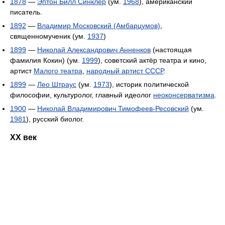
1878
—
Эптон Билл Синклер
(ум.
1968
), американский
писатель.
1892
—
Владимир Московский (Амбарцумов)
,
священномученик (ум.
1937
)
1899
—
Николай Александрович Анненков
(настоящая
фамилия Кокин) (ум.
1999
), советский актёр театра и кино,
артист
Малого театра
,
народный артист СССР
.
1899
—
Лео Штраус
(ум.
1973
), историк политической
философии, культуролог, главный идеолог
неоконсерватизма
.
1900
—
Николай Владимирович Тимофеев-Ресовский
(ум.
1981
), русский биолог.
XX век