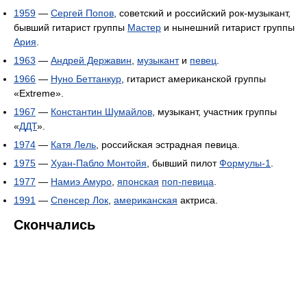
1959
—
Сергей Попов
, советский и российский рок-музыкант,
бывший гитарист группы
Мастер
и нынешний гитарист группы
Ария
.
1963
—
Андрей Державин
,
музыкант
и
певец
.
1966
—
Нуно Беттанкур
, гитарист американской группы
«Extreme».
1967
—
Константин Шумайлов
, музыкант, участник группы
«
ДДТ
».
1974
—
Катя Лель
, российская эстрадная певица.
1975
—
Хуан-Пабло Монтойя
, бывший пилот
Формулы-1
.
1977
—
Намиэ Амуро
,
японская
поп-певица
.
1991
—
Спенсер Лок
,
американская
актриса.
Скончались