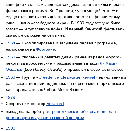
кинофестиваль замышлялся как демонстрация силы и славы
фашистского режима. Во Франции, чувствующей, что тучи
сгущаются, возникла идея противопоставить фашистскому
кино — кино «свободного мира». В 1939 году все уже было
готово — и тут грянула война. И первый Каннский фестиваль
оказался отложен на семь лет.
1954
— Скомпилирована и запущена первая программа,
написанная на
Фортране
.
1959
— Уволенный девятью днями ранее из рядов морской
пехоты за просоветские и радикальные взгляды
Ли Харви
Освальд
(
Lee Harvey Oswald
) отправился в Советский Союз.
1969
— Группа «
Creedence Clearwater Revival
» единственный
раз в своей истории поднялась на первое место британского
хит-парада с песней «Bad Moon Rising».
1979
Свергнут император
Бокасса I
.
выведена на орбиту
астрономическая обсерватория для
регистрации излучения высокой энергии
.
1990