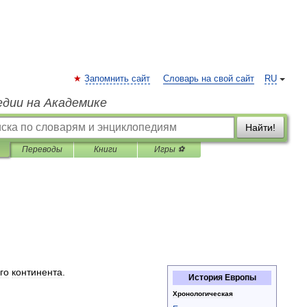
Запомнить сайт
Словарь на свой сайт
RU
едии на Академике
Найти!
Переводы
Книги
Игры ⚽
го
континента
.
История
Европы
Хронологическая