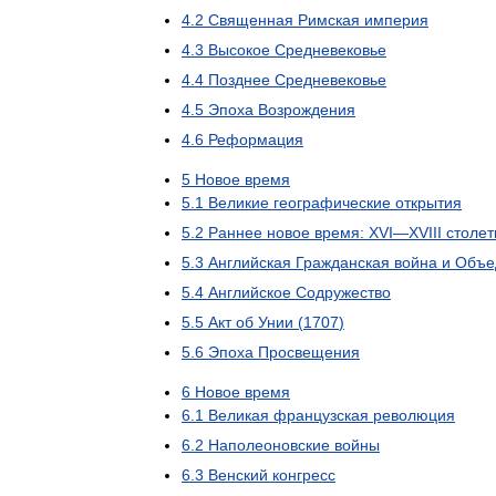
4
.
2
Священная
Римская
империя
4
.
3
Высокое
Средневековье
4
.
4
Позднее
Средневековье
4
.
5
Эпоха
Возрождения
4
.
6
Реформация
5
Новое
время
5
.
1
Великие
географические
открытия
5
.
2
Раннее
новое
время:
XVI
—
XVIII
столет
5
.
3
Английская
Гражданская
война
и
Объе
5
.
4
Английское
Содружество
5
.
5
Акт
об
Унии
(
1707
)
5
.
6
Эпоха
Просвещения
6
Новое
время
6
.
1
Великая
французская
революция
6
.
2
Наполеоновские
войны
6
.
3
Венский
конгресс