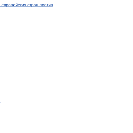
я
европейских
стран
против
е