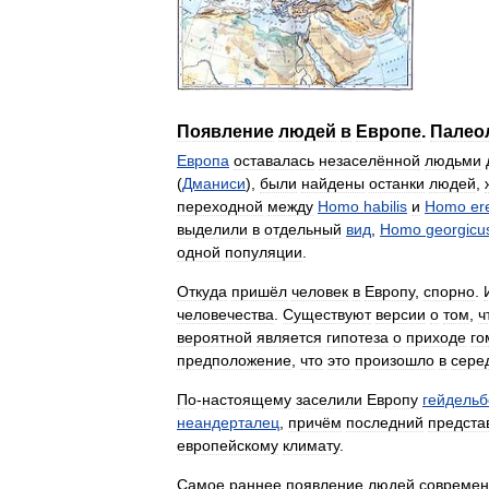
Появление
людей
в
Европе
.
Палео
Европа
оставалась
незаселённой
людьми
(
Дманиси
),
были
найдены
останки
людей
,
переходной
между
Homo
habilis
и
Homo
er
выделили
в
отдельный
вид
,
Homo
georgicu
одной
популяции
.
Откуда
пришёл
человек
в
Европу
,
спорно
.
человечества
.
Существуют
версии
о
том
,
ч
вероятной
является
гипотеза
о
приходе
го
предположение
,
что
это
произошло
в
сере
По
-
настоящему
заселили
Европу
гейдельб
неандерталец
,
причём
последний
предста
европейскому
климату
.
Самое
раннее
появление
людей
современ