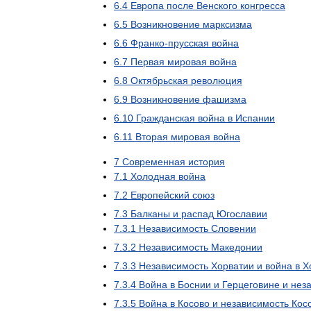
6
.
4
Европа
после
Венского
конгресса
6
.
5
Возникновение
марксизма
6
.
6
Франко
-
прусская
война
6
.
7
Первая
мировая
война
6
.
8
Октябрьская
революция
6
.
9
Возникновение
фашизма
6
.
10
Гражданская
война
в
Испании
6
.
11
Вторая
мировая
война
7
Современная
история
7
.
1
Холодная
война
7
.
2
Европейский
союз
7
.
3
Балканы
и
распад
Югославии
7
.
3
.
1
Независимость
Словении
7
.
3
.
2
Независимость
Македонии
7
.
3
.
3
Независимость
Хорватии
и
война
в
Х
7
.
3
.
4
Война
в
Боснии
и
Герцеговине
и
нез
7
.
3
.
5
Война
в
Косово
и
независимость
Кос