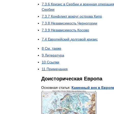
7
.
3
.
6
Кризис
в
Сербии
и
военная
операци
Сербии
7
.
3
.
7
Конфликт
вокруг
острова
Кипр
7
.
3
.
8
Независимость
Черногории
7
.
3
.
9
Независимость
Косово
7
.
4
Европейский
долговой
кризис
8
См
.
также
9
Литература
10
Ссылки
11
Примечания
Доисторическая
Европа
Основная
статья:
Каменный
век
в
Европ