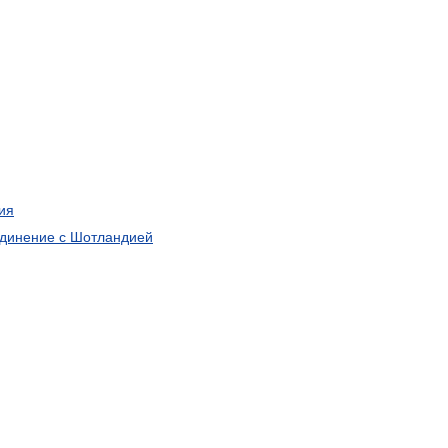
ия
динение
с
Шотландией