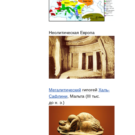
Неолитическая
Европа
Мегалитический
гипогей
Халь
-
Сафлини
,
Мальта
(
III
тыс
.
до
н
.
э
.)