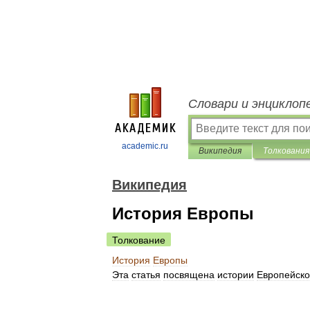
Словари и энциклоп
academic.ru
Википедия
Толкования
Википедия
История Европы
Толкование
История
Европы
Эта
статья
посвящена
истории
Европейско