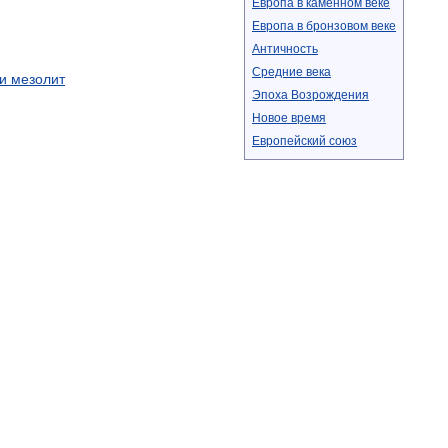
Европа
в
каменном
веке
Европа
в
бронзовом
веке
Античность
Средние
века
и
мезолит
Эпоха
Возрождения
Новое
время
Европейский
союз