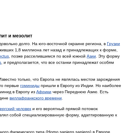
лит
и
мезолит
довольно
долго
.
На
юго
-
восточной
окраине
региона
,
в
Грузии
живших
1
,
8
миллиона
лет
назад
и
принадлежащих
к
форме
,
ectus
,
позже
расселившимся
по
всей
южной
Азии
.
Эту
форму
s
,
и
предполагается
,
что
все
останки
принадлежат
особям
Известно
только
,
что
Европа
не
являлась
местом
зарождения
то
первые
гоминиды
пришли
в
Европу
из
Индии
.
Но
наиболее
минид
в
Европу
из
Африки
через
Переднюю
Азию
.
Есть
дине
виллафранкского
времени
.
ергский
человек
и
его
вероятный
прямой
потомок
влял
собой
специализированную
форму
,
адаптированную
к
ного
физического
типа
(
Homo
sapiens
sapiens
)
в
Европе
,