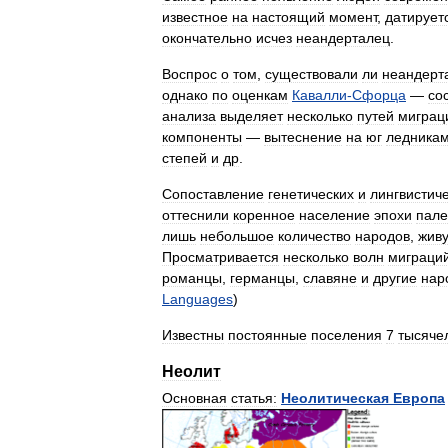
известное
на
настоящий
момент
,
датирует
окончательно
исчез
неандерталец
.
Воспрос
о
том
,
существовали
ли
неандерт
однако
по
оценкам
Кавалли
-
Сфорца
—
со
анализа
выделяет
несколько
путей
миграц
компоненты
—
вытеснение
на
юг
ледника
степей
и
др
.
Сопоставление
генетических
и
лингвистич
оттеснили
коренное
население
эпохи
пале
лишь
небольшое
количество
народов
,
жив
Просматривается
несколько
волн
миграци
романцы
,
германцы
,
славяне
и
другие
нар
Languages
)
Известны
постоянные
поселения
7
тысяче
Неолит
Основная
статья:
Неолитическая
Европа