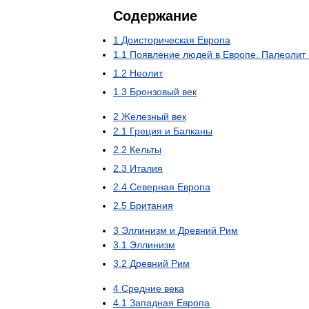
Содержание
1
Доисторическая
Европа
1
.
1
Появление
людей
в
Европе
.
Палеолит
1
.
2
Неолит
1
.
3
Бронзовый
век
2
Железный
век
2
.
1
Греция
и
Балканы
2
.
2
Кельты
2
.
3
Италия
2
.
4
Северная
Европа
2
.
5
Британия
3
Эллинизм
и
Древний
Рим
3
.
1
Эллинизм
3
.
2
Древний
Рим
4
Средние
века
4
.
1
Западная
Европа