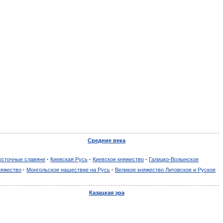
Средние века
осточные славяне
·
Киевская Русь
·
Киевское княжество
·
Галицко-Волынское
няжество
·
Монгольское нашествие на Русь
·
Великое княжество Литовское и Руское
Казацкая эра