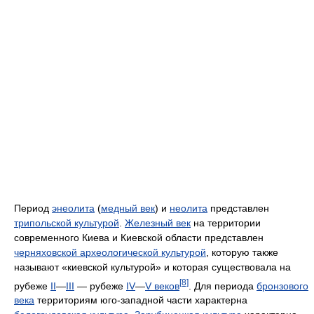
Период
энеолита
(
медный век
) и
неолита
представлен
трипольской культурой
.
Железный век
на территории
современного Киева и Киевской области представлен
черняховской археологической культурой
, которую также
называют «киевской культурой» и которая существовала на
[8]
рубеже
II
—
III
— рубеже
IV
—
V веков
. Для периода
бронзового
века
территориям юго-западной части характерна