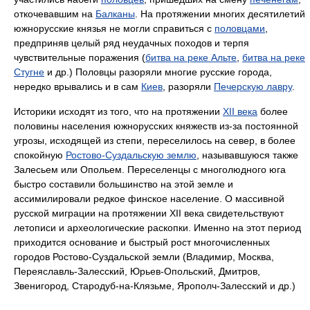
откочевавшим на
Балканы
. На протяжении многих десятилетий
южнорусские князья не могли справиться с
половцами
,
предприняв целый ряд неудачных походов и терпя
чувствительные поражения (
битва на реке Альте
,
битва на реке
Стугне
и др.) Половцы разоряли многие русские города,
нередко врывались и в сам
Киев
, разоряли
Печерскую лавру
.
Историки исходят из того, что на протяжении
XII века
более
половины населения южнорусских княжеств из-за постоянной
угрозы, исходящей из степи, переселилось на север, в более
спокойную
Ростово-Суздальскую землю
, называвшуюся также
Залесьем или Опольем. Переселенцы с многолюдного юга
быстро составили большинство на этой земле и
ассимилировали редкое финское население. О массивной
русской миграции на протяжении XII века свидетельствуют
летописи и археологические раскопки. Именно на этот период
приходится основание и быстрый рост многочисленных
городов Ростово-Суздальской земли (Владимир, Москва,
Переяславль-Залесский, Юрьев-Опольский, Дмитров,
Звенигород, Стародуб-на-Клязьме, Ярополч-Залесский и др.)