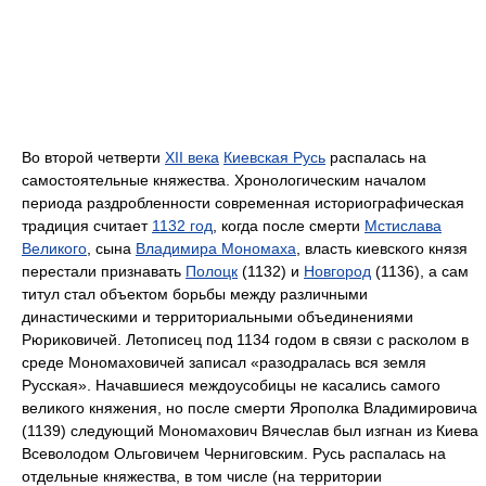
Во второй четверти
XII века
Киевская Русь
распалась на
самостоятельные княжества. Хронологическим началом
периода раздробленности современная историографическая
традиция считает
1132 год
, когда после смерти
Мстислава
Великого
, сына
Владимира Мономаха
, власть киевского князя
перестали признавать
Полоцк
(1132) и
Новгород
(1136), а сам
титул стал объектом борьбы между различными
династическими и территориальными объединениями
Рюриковичей. Летописец под 1134 годом в связи с расколом в
среде Мономаховичей записал «разодралась вся земля
Русская». Начавшиеся междоусобицы не касались самого
великого княжения, но после смерти Ярополка Владимировича
(1139) следующий Мономахович Вячеслав был изгнан из Киева
Всеволодом Ольговичем Черниговским. Русь распалась на
отдельные княжества, в том числе (на территории