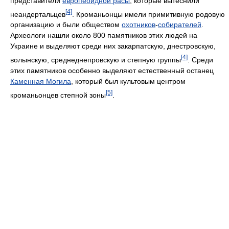
представители
европеоидной расы
, которые вытеснили
[4]
неандертальцев
. Кроманьонцы имели примитивную родовую
организацию и были обществом
охотников
-
собирателей
.
Археологи нашли около 800 памятников этих людей на
Украине и выделяют среди них закарпатскую, днестровскую,
[4]
волынскую, среднеднепровскую и степную группы
. Среди
этих памятников особенно выделяют естественный останец
Каменная Могила
, который был культовым центром
[5]
кроманьонцев степной зоны
.