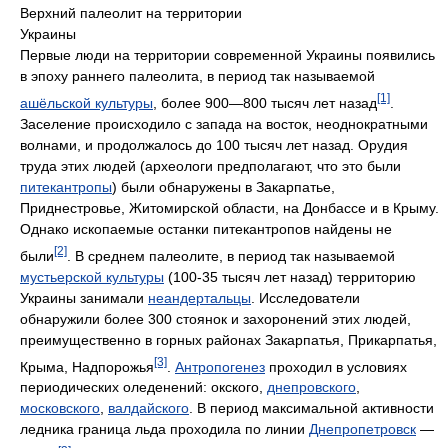
Верхний палеолит на территории
Украины
Первые люди на территории современной Украины появились
в эпоху раннего палеолита, в период так называемой
[1]
ашёльской культуры
, более 900—800 тысяч лет назад
.
Заселение происходило с запада на восток, неоднократными
волнами, и продолжалось до 100 тысяч лет назад. Орудия
труда этих людей (археологи предполагают, что это были
питекантропы
) были обнаружены в Закарпатье,
Приднестровье, Житомирской области, на Донбассе и в Крыму.
Однако ископаемые останки питекантропов найдены не
[2]
были
. В среднем палеолите, в период так называемой
мустьерской культуры
(100-35 тысяч лет назад) территорию
Украины занимали
неандертальцы
. Исследователи
обнаружили более 300 стоянок и захоронений этих людей,
преимущественно в горных районах Закарпатья, Прикарпатья,
[3]
Крыма, Надпорожья
.
Антропогенез
проходил в условиях
периодических оледенений: окского,
днепровского
,
московского
,
валдайского
. В период максимальной активности
ледника граница льда проходила по линии
Днепропетровск
—