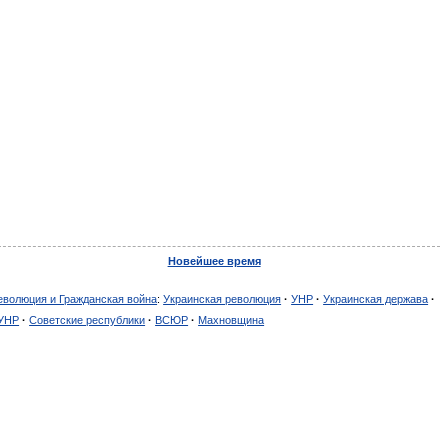
Новейшее время
еволюция и Гражданская война
:
Украинская революция
·
УНР
·
Украинская держава
·
УНР
·
Советские республики
·
ВСЮР
·
Махновщина