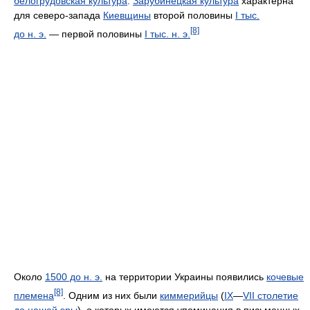
белогрудовская культура
.
Зарубинецкая культура
характерна
для северо-запада
Киевщины
второй половины
I тыс.
[8]
до н. э.
— первой половины
I тыс. н. э.
Около
1500 до н. э.
на территории Украины появились
кочевые
[8]
племена
. Одним из них были
киммерийцы
(
IX
—
VII столетие
до нашей эры
), о которых имеются упоминания в письменных