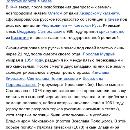
Золотые ворота
в
Киеве
В
IX
-
Х
веках, после освобождения днепровских земель
новгородским князем
Олегом
от дани
Хазарскому каганату
,
сформировалось русское государство со столицей в
Киеве
под
властью династии
Рюриковичей
—
Киевская Русь
. Киевский
князь
Владимир Святославич
в 988 году принял
христианство
из
Византии
и провозгласил его государственной религией.
Сконцентрировав все русские земли под своей властью лишь
через 21 год после смерти своего отца,
Ярослав Мудрый
,
умирая в
1054 году
, разделил их между пятью пережившими
его сыновьями. После смерти двух младших из них все земли
сконцентрировались в руках троих старших:
Изяслава
Киевского
,
Святослава Черниговского
и
Всеволода
Переяславского
(«триумвират Ярославичей»). После смерти
Святослава в 1076 году киевские князья предприняли попытку
лишить его сыновей черниговского наследства, и те прибегли к
помощи половцев, набеги которых начались ещё в 1061 году
(сразу после разгрома торков русскими князьями в степях),
хотя впервые половцы были использованы в усобицах
Владимиром Мономахом (против Всеслава Полоцкого). В этой
борьбе погибли Изяслав Киевский (1078) и сын Владимира