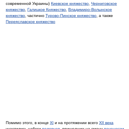
современной Украины)
Киевское княжество
,
Черниговское
княжество
,
Галицкое Княжество
,
Владимиро-Волынское
княжество
, частично
Турово-Пинское княжество
, а также
Переяславское княжество
Помимо этого, в конце
XI
и на протяжении всего
XII века
участились набеги
половцев
, пришедших на смену
печенегам
,