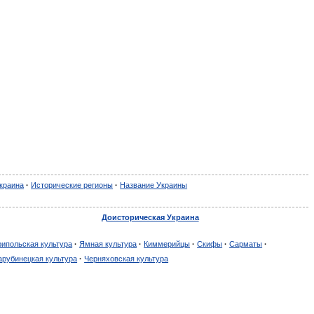
краина
·
Исторические регионы
·
Название Украины
Доисторическая Украина
рипольская культура
·
Ямная культура
·
Киммерийцы
·
Скифы
·
Сарматы
·
арубинецкая культура
·
Черняховская культура