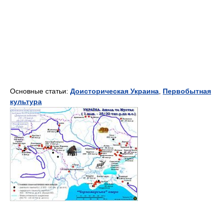
Основные статьи:
Доисторическая Украина
,
Первобытная
культура