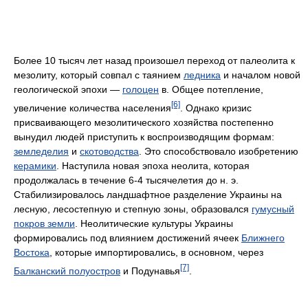
Более 10 тысяч лет назад произошел переход от палеолита к
мезолиту, который совпал с таянием
ледника
и началом новой
геологической эпохи —
голоцен
в. Общее потепление,
[6]
увеличение количества населения
. Однако кризис
присваивающего мезолитического хозяйства постепенно
вынудил людей приступить к воспроизводящим формам:
земледелия
и
скотоводства
. Это способствовало изобретению
керамики
. Наступила новая эпоха неолита, которая
продолжалась в течение 6-4 тысячелетия до н. э.
Стабилизировалось ландшафтное разделение Украины на
лесную, лесостепную и степную зоны, образовался
гумусный
покров земли
. Неолитические культуры Украины
формировались под влиянием достижений ячеек
Ближнего
Востока
, которые импортировались, в основном, через
[7]
Балканский полуостров
и Подунавья
.