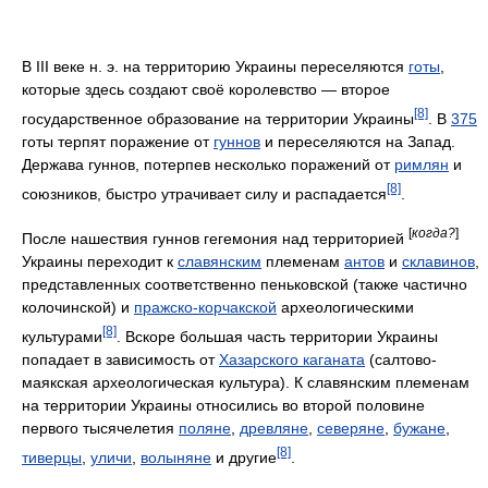
В III веке н. э. на территорию Украины переселяются
готы
,
которые здесь создают своё королевство — второе
[8]
государственное образование на территории Украины
. В
375
готы терпят поражение от
гуннов
и переселяются на Запад.
Держава гуннов, потерпев несколько поражений от
римлян
и
[8]
союзников, быстро утрачивает силу и распадается
.
[
когда?
]
После нашествия гуннов гегемония над территорией
Украины переходит к
славянским
племенам
антов
и
склавинов
,
представленных соответственно пеньковской (также частично
колочинской) и
пражско-корчакской
археологическими
[8]
культурами
. Вскоре большая часть территории Украины
попадает в зависимость от
Хазарского каганата
(салтово-
маякская археологическая культура). К славянским племенам
на территории Украины относились во второй половине
первого тысячелетия
поляне
,
древляне
,
северяне
,
бужане
,
[8]
тиверцы
,
уличи
,
волыняне
и другие
.