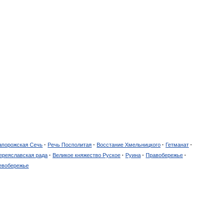
апорожская Сечь
·
Речь Посполитая
·
Восстание Хмельницкого
·
Гетманат
·
ереяславская рада
·
Великое княжество Руское
·
Руина
·
Правобережье
·
евобережье