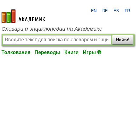
EN
DE
ES
FR
academic.ru
Словари и энциклопедии на Академике
Найти!
Толкования
Переводы
Книги
Игры ⚽