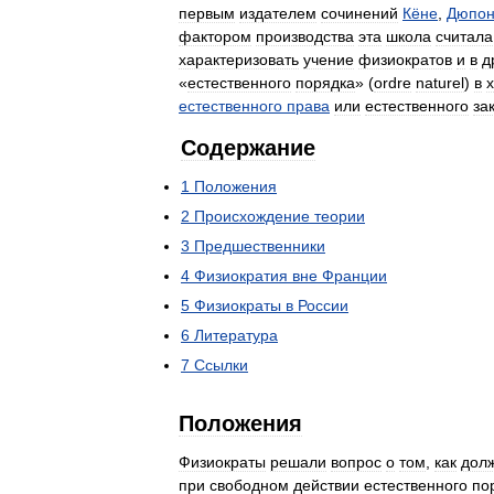
первым
издателем
сочинений
Кёне
,
Дюпо
фактором
производства
эта
школа
считала
характеризовать
учение
физиократов
и
в
д
«
естественного
порядка
» (
ordre
naturel
)
в
естественного
права
или
естественного
за
Содержание
1
Положения
2
Происхождение
теории
3
Предшественники
4
Физиократия
вне
Франции
5
Физиократы
в
России
6
Литература
7
Ссылки
Положения
Физиократы
решали
вопрос
о
том
,
как
дол
при
свободном
действии
естественного
по