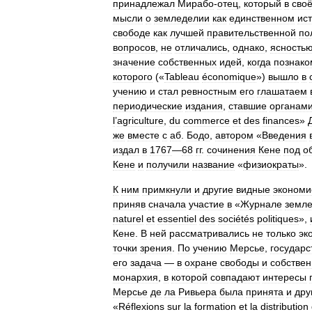
принадлежал
Мирабо
-
отец
,
который
в
сво
мысли
о
земледелии
как
единственном
ис
свободе
как
лучшей
правительственной
по
вопросов
,
не
отличались
,
однако
,
ясность
значение
собственных
идей
,
когда
познако
которого
(«
Tableau
économique
»)
вышло
в
учению
и
стал
ревностным
его
глашатаем
периодические
издания
,
ставшие
органам
l
’
agriculture
,
du
commerce
et
des
finances
»
же
вместе
с
аб
.
Бодо
,
автором
«
Введения
издал
в
1767
—
68
гг
.
сочинения
Кене
под
о
Кене
и
получили
название
«
физиократы
».
К
ним
примкнули
и
другие
видные
экономи
приняв
сначала
участие
в
«
Журнале
земл
naturel
et
essentiel
des
sociétés
politiques
»,
Кене
.
В
ней
рассматривались
не
только
эк
точки
зрения
.
По
учению
Мерсье
,
государ
его
задача
—
в
охране
свободы
и
собствен
монархия
,
в
которой
совпадают
интересы
Мерсье
де
ла
Ривьера
была
принята
и
дру
«
Réflexions
sur
la
formation
et
la
distribution