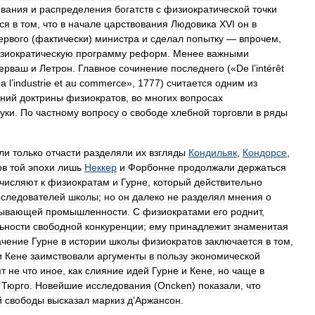
ования
и
распределения
богатств
с
физиократической
точки
ся
в
том
,
что
в
начале
царствования
Людовика
XVI
он
в
ервого
(
фактически
)
министра
и
сделал
попытку
—
впрочем
,
зиократическую
программу
реформ
.
Менее
важными
ерваш
и
Летрон
.
Главное
сочинение
последнего
(«
De
l
’
intérêt
,
а
l
’
industrie
et
au
commerce
»,
1777
)
считается
одним
из
ений
доктрины
физиократов
,
во
многих
вопросах
уки
.
По
частному
вопросу
о
свободе
хлебной
торговли
в
ряды
ли
только
отчасти
разделяли
их
взгляды
Кондильяк
,
Кондорсе
,
ов
той
эпохи
лишь
Неккер
и
Форбонне
продолжали
держаться
числяют
к
физиократам
и
Гурне
,
который
действительно
оследователей
школы
;
но
он
далеко
не
разделял
мнения
о
тывающей
промышленности
.
С
физиократами
его
роднит
,
ьности
свободной
конкуренции
;
ему
принадлежит
знаменитая
ачение
Гурне
в
истории
школы
физиократов
заключается
в
том
,
и
Кене
заимствовали
аргументы
в
пользу
экономической
ят
не
что
иное
,
как
слияние
идей
Гурне
и
Кене
,
но
чаще
в
Тюрго
.
Новейшие
исследования
(
Oncken
)
показали
,
что
й
свободы
высказал
маркиз
д
’
Аржансон
.