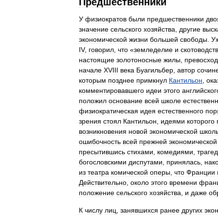
Предшественники
У
физиократов
были
предшественники
дво
значение
сельского
хозяйства
,
другие
выск
экономической
жизни
большей
свободы
.
У
IV
,
говорил
,
что
«
земледелие
и
скотоводст
настоящие
золотоносные
жилы
,
превосхо
начале
XVIII
века
Буагильбер
,
автор
сочин
которым
позднее
примкнул
Кантильон
,
ока
комментировавшего
идеи
этого
английског
положил
основание
всей
школе
естествен
физиократическая
идея
естественного
пор
зрения
стоял
Кантильон
,
идеями
которого
возникновения
новой
экономической
школ
ошибочность
всей
прежней
экономической
пресытившись
стихами
,
комедиями
,
траге
богословскими
диспутами
,
принялась
,
нак
из
театра
комической
оперы
,
что
Франции
Действительно
,
около
этого
времени
фран
положение
сельского
хозяйства
,
и
даже
об
К
числу
лиц
,
занявшихся
ранее
других
эко