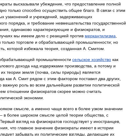
краты
высказывали
убеждение
,
что
предоставление
полной
дно
только
способно
осуществить
общее
благо
.
В
связи
с
этим
ых
узаконений
и
учреждений
,
задерживающих
ного
порядка
,
и
требование
невмешательства
государственной
ания
,
одинаково
характеризующие
и
физиократов
,
и
лучаях
мы
имеем
дело
с
реакцией
против
меркантилизма
,
л
только
торговле
и
обрабатывающей
промышленности
;
но
ть
,
которой
избежала
теория
,
созданная
А
.
Смитом
.
обрабатывающей
промышленности
сельское
хозяйство
как
алового
дохода
над
издержками
производства
,
а
потому
и
их
теории
земля
(
почва
,
силы
природы
)
является
гда
как
А
.
Смит
рядом
с
этим
фактором
поставил
два
других
,
ю
важную
роль
во
всем
дальнейшем
развитии
политической
нем
отношении
физиократов
скорее
можно
считать
литической
экономии
.
вояком
смысле
,
а
именно
чаще
всего
в
более
узком
значении
—
в
более
широком
смысле
целой
теории
общества
,
с
Первый
взгляд
на
физиократов
господствует
у
иностранцев
,
ения
,
что
главное
значение
физиократы
имеют
в
истории
следует
забывать
их
политические
взгляды
,
делающие
их