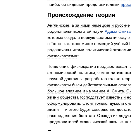
наиболее
видными
представителями
прос
Происхождение
теории
Английские
,
а
за
ними
немецкие
и
русские
родоначальником
этой
науки
Адама
Смита
которые
создали
первую
систематическую
о
Тюрго
как
экономисте
немецкий
учёный
родоначальниками
политической
экономи
физиократизма
».
Появлению
физиократии
предшествовал
т
экономической
политики
,
чем
политико
-
эк
научной
доктрины
,
разработав
только
тео
физиократы
были
действительными
основ
большое
влияние
и
на
учение
А
.
Смита
.
О
жизни
общества
господствует
известный
е
сформулировать
.
Стоит
только
,
думали
он
жизни
—
и
этого
будет
совершенно
достат
распределения
богатств
.
Отсюда
их
дедук
представителей
«
классической
школы
»
по