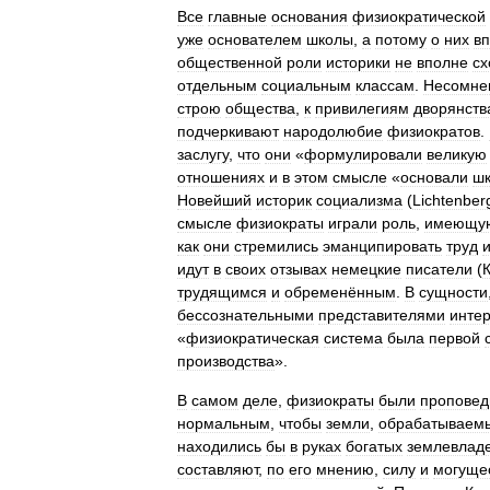
Все
главные
основания
физиократической
уже
основателем
школы
,
а
потому
о
них
в
общественной
роли
историки
не
вполне
сх
отдельным
социальным
классам
.
Несомне
строю
общества
,
к
привилегиям
дворянств
подчеркивают
народолюбие
физиократов
.
заслугу
,
что
они
«
формулировали
великую
отношениях
и
в
этом
смысле
«
основали
шк
Новейший
историк
социализма
(
Lichtenber
смысле
физиократы
играли
роль
,
имеющу
как
они
стремились
эманципировать
труд
идут
в
своих
отзывах
немецкие
писатели
(
трудящимся
и
обременённым
.
В
сущности
бессознательными
представителями
инте
«
физиократическая
система
была
первой
производства
».
В
самом
деле
,
физиократы
были
проповед
нормальным
,
чтобы
земли
,
обрабатываем
находились
бы
в
руках
богатых
землевлад
составляют
,
по
его
мнению
,
силу
и
могуще