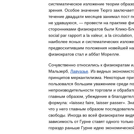
систематическое
изложение
теории
образ
зрения
.
Особое
значение
Тюрго
заключает
течение
двадцати
месяцев
занимал
пост
п
не
удавшуюся
, —
провести
на
практике
фи
сторонниками
физиократов
были
Клико
-
Бл
social
par
rapport
а
la
valeur
,
а
la
circulation
наиболее
ясных
и
систематических
излож
предвосхитившим
положения
новейшей
на
физиократов
стал
и
аббат
Морелле
.
Сочувственно
относились
к
физиократам
и
Мальзерб
,
Лавуазье
.
Из
видных
экономист
принципов
меркантилизма
.
Некоторые
при
пользовался
большим
уважением
среди
п
непроизводительности
торговли
и
обраба
главным
образом
,
убеждение
в
благодетел
формула:
«
laissez
faire
,
laisser
passer
».
Зн
что
у
него
главным
образом
последовател
свободы
.
Иногда
во
всей
физиократии
вид
зависимость
от
Гурне
ставят
одного
только
гораздо
раньше
Гурне
идею
экономическо