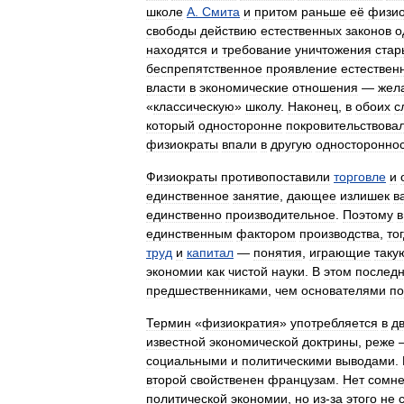
школе
А
.
Смита
и
притом
раньше
её
физио
свободы
действию
естественных
законов
о
находятся
и
требование
уничтожения
стар
беспрепятственное
проявление
естествен
власти
в
экономические
отношения
—
жел
«
классическую
»
школу
.
Наконец
,
в
обоих
с
который
односторонне
покровительствова
физиократы
впали
в
другую
одностороннос
Физиократы
противопоставили
торговле
и
единственное
занятие
,
дающее
излишек
в
единственно
производительное
.
Поэтому
в
единственным
фактором
производства
,
то
труд
и
капитал
—
понятия
,
играющие
таку
экономии
как
чистой
науки
.
В
этом
послед
предшественниками
,
чем
основателями
по
Термин
«
физиократия
»
употребляется
в
д
известной
экономической
доктрины
,
реже
социальными
и
политическими
выводами
.
второй
свойственен
французам
.
Нет
сомн
политической
экономии
,
но
из
-
за
этого
не