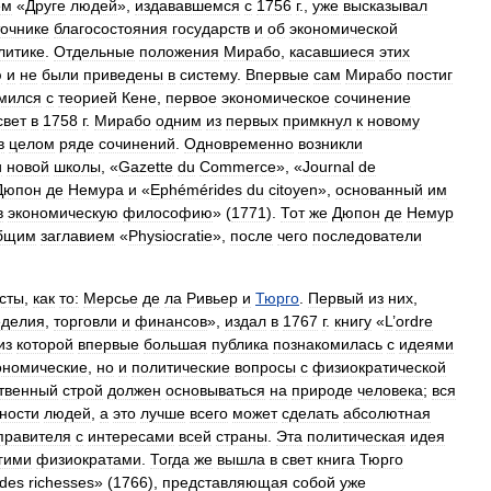
ём
«
Друге
людей
»,
издававшемся
с
1756
г
.,
уже
высказывал
точнике
благосостояния
государств
и
об
экономической
литике
.
Отдельные
положения
Мирабо
,
касавшиеся
этих
ю
и
не
были
приведены
в
систему
.
Впервые
сам
Мирабо
постиг
мился
с
теорией
Кене
,
первое
экономическое
сочинение
свет
в
1758
г
.
Мирабо
одним
из
первых
примкнул
к
новому
в
целом
ряде
сочинений
.
Одновременно
возникли
и
новой
школы
, «
Gazette
du
Commerce
», «
Journal
de
Дюпон
де
Немура
и
«
Ephémérides
du
citoyen
»,
основанный
им
в
экономическую
философию
» (
1771
).
Тот
же
Дюпон
де
Немур
бщим
заглавием
«
Physiocratie
»,
после
чего
последователи
сты
,
как
то:
Мерсье
де
ла
Ривьер
и
Тюрго
.
Первый
из
них
,
еделия
,
торговли
и
финансов
»,
издал
в
1767
г
.
книгу
«
L
’
ordre
из
которой
впервые
большая
публика
познакомилась
с
идеями
ономические
,
но
и
политические
вопросы
с
физиократической
ственный
строй
должен
основываться
на
природе
человека
;
вся
ности
людей
,
а
это
лучше
всего
может
сделать
абсолютная
правителя
с
интересами
всей
страны
.
Эта
политическая
идея
гими
физиократами
.
Тогда
же
вышла
в
свет
книга
Тюрго
des
richesses
» (
1766
),
представляющая
собой
уже