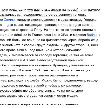
якого
рода:
одни
уже
давно
выдвигали
на
первый
план
важное
азывались
за
предоставление
естественному
течению
же
Сюлли
,
министр
склонявшегося
к
меркантилизму
Генриха
во
—
два
сосца
,
питающие
Францию
»
и
что
эти
два
занятия
—
дящие
все
сокровища
Перу
.
На
той
же
точке
зрения
стояли
в
ения
«
Le
détail
de
la
France
sous
Louis
XIV
»,
и
маршал
Вобан
,
к
завший
большое
влияние
на
физиократов
через
Мирабо
-
отца
,
о
экономиста
в
своём
«
Друге
людей
».
С
другой
стороны
,
Локк
ного
права
XVIII
в
.,
под
влиянием
которой
сложилась
ядка
,
и
высказывался
за
свободу
торговли
;
на
той
же
точке
пользовался
и
А
.
Смит
.
Непосредственной
причиной
ы
было
материальное
оскудение
Франции
,
указывавшее
на
политики
. «
В
конце
1750
г
., —
говорит
Вольтер
, —
нация
,
диями
,
романами
,
моральными
рассуждениями
и
онец
,
рассуждать
о
хлебе
.
Можно
было
предположить
,
выходя
предстояло
продавать
хлеб
в
небывалых
размерах
».
цузское
общество
обратило
внимание
на
печальное
разовалась
своего
рода
«
агрономическая
мода
».
номическими
вопросами
в
аграрном
направлении
,