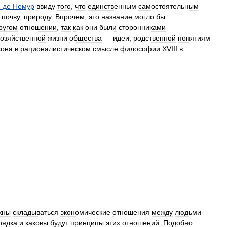
н
де
Немур
ввиду
того
,
что
единственным
самостоятельным
почву
,
природу
.
Впрочем
,
это
название
могло
бы
ругом
отношении
,
так
как
они
были
сторонниками
хозяйственной
жизни
общества
—
идеи
,
родственной
понятиям
кона
в
рационалистическом
смысле
философии
XVIII
в
.
жны
складываться
экономические
отношения
между
людьми
рядка
и
каковы
будут
принципы
этих
отношений
.
Подобно