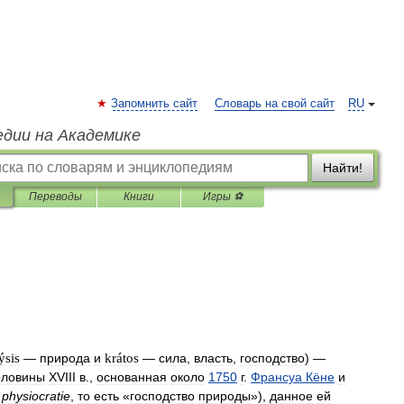
Запомнить сайт
Словарь на свой сайт
RU
едии на Академике
Найти!
Переводы
Книги
Игры ⚽
ýsis
—
природа
и
krátos
—
сила
,
власть
,
господство
) —
оловины
XVIII
в
.,
основанная
около
1750
г
.
Франсуа
Кёне
и
physiocratie
,
то
есть
«
господство
природы
»),
данное
ей