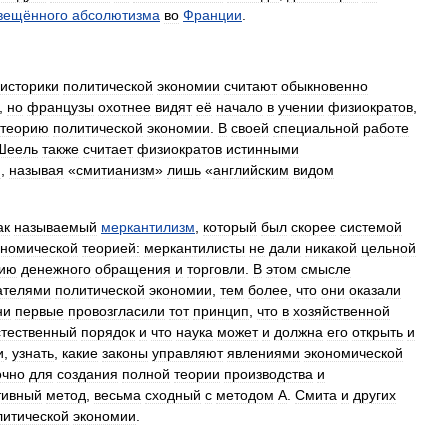
вещённого
абсолютизма
во
Франции
.
историки
политической
экономии
считают
обыкновенно
,
но
французы
охотнее
видят
её
начало
в
учении
физиократов
,
теорию
политической
экономии
.
В
своей
специальной
работе
Шеель
также
считает
физиократов
истинными
и
,
называя
«
смитианизм
»
лишь
«
английским
видом
ак
называемый
меркантилизм
,
который
был
скорее
системой
ономической
теорией:
меркантилисты
не
дали
никакой
цельной
рию
денежного
обращения
и
торговли
.
В
этом
смысле
ателями
политической
экономии
,
тем
более
,
что
они
оказали
ни
первые
провозгласили
тот
принцип
,
что
в
хозяйственной
стественный
порядок
и
что
наука
может
и
должна
его
открыть
и
и
,
узнать
,
какие
законы
управляют
явлениями
экономической
очно
для
создания
полной
теории
производства
и
тивный
метод
,
весьма
сходный
с
методом
А
.
Смита
и
других
литической
экономии
.