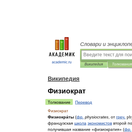
Словари и энциклоп
academic.ru
Википедия
Толкования
Википедия
Физиократ
Толкование
Перевод
Физиократ
Физиокра́ты
(
фр
.
physiocrates
,
от
греч
.
ph
французская
школа
экономистов
второй
п
получившая
название
«
физиократия
» (
фр
.