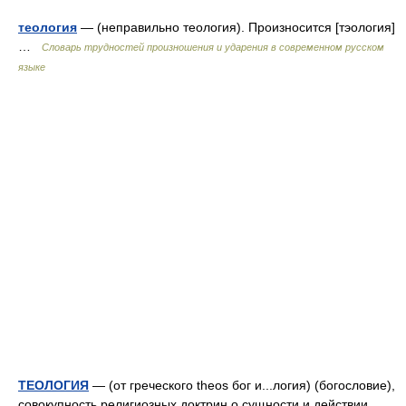
теология
— (неправильно теология). Произносится [тэология]
…
Словарь трудностей произношения и ударения в современном русском
языке
ТЕОЛОГИЯ
— (от греческого theos бог и...логия) (богословие),
совокупность религиозных доктрин о сущности и действии