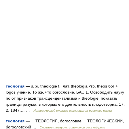
теология
— и, ж. théologie f., лат. theologia <гр. theos бог +
logos учение. То же, что богословие. БАС 1. Освободить науку
по от признаков трансцендентализма и théologie, показать
границы разума, в которых его деятельность плодотворна. 17.
2. 1847.… …
Исторический словарь галлицизмов русского языка
теология
— ТЕОЛОГИЯ, богословие ТЕОЛОГИЧЕСКИЙ,
богословский …
Словарь-тезаурус синонимов русской речи