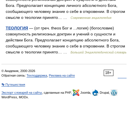
Бога. Предполагает концепцию личного абсолютного Бога,
сообщающего человеку знание о себе в откровении. В строгом
смысле о теологии принято… …
Современная энциклопедия
ТЕОЛОГИЯ
— (от греч. theos Бог и ...логия) (богословие)
совокупность религиозных доктрин и учений о сущности и
действии Бога. Предполагает концепцию абсолютного Бога,
сообщающего человеку знание о себе в откровении. В строгом
смысле о теологии принято… …
Большой Энциклопедический словарь
© Академик, 2000-2026
18+
Обратная связь:
Техподдержка
,
Реклама на сайте
👣 Путешествия
Экспорт словарей на сайты
, сделанные на PHP,
Joomla,
Drupal,
WordPress, MODx.