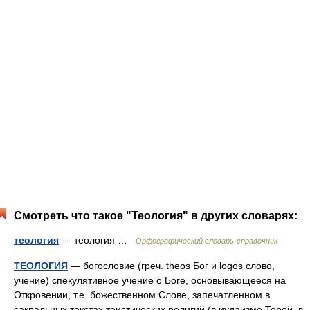
Смотреть что такое "Теология" в других словарях:
теология
— теология …
Орфографический словарь-справочник
ТЕОЛОГИЯ
— богословие (греч. theos Бог и logos слово,
учение) спекулятивное учение о Боге, основывающееся на
Откровении, т.е. божественном Слове, запечатленном в
сакральных текстах теистических религий (в иудаизме Торой, в