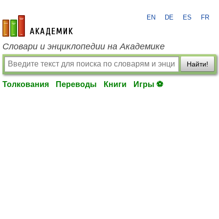
EN
DE
ES
FR
academic.ru
Словари и энциклопедии на Академике
Найти!
Толкования
Переводы
Книги
Игры ⚽