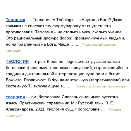
Теология
— Теология ♦ Théologie «Наука» о Боге? Даже
кавычки не спасают эту формулировку от внутреннего
противоречия. Теология – не столько наука, сколько учение.
Это рациональный дискурс (logos), формулируемый людьми,
но направленный на Бога. Чаще… …
Философский словарь
Спонвиля
ТЕОЛОГИЯ
— (греч. theos Бог, logos слово; русская калька
богословие) феномен теистских вероучений, выражающийся в
традиции доктринальной интерпретации сущности и бытия
Божьего. Различают: 1) Фундаментальную (теоретическую) или
системную Т., включающую в… …
Новейший философский словарь
теология
— см. богословие Словарь синонимов русского
языка. Практический справочник. М.: Русский язык. З. Е.
Александрова. 2011. теология сущ. • богословие …
Словарь
синонимов