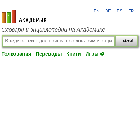
EN
DE
ES
FR
academic.ru
Словари и энциклопедии на Академике
Найти!
Толкования
Переводы
Книги
Игры ⚽