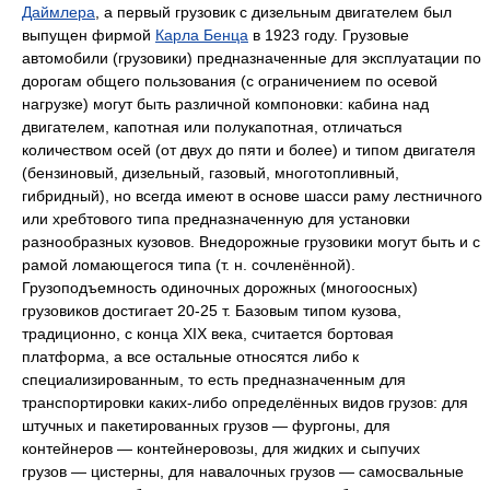
Даймлера
, а первый грузовик с дизельным двигателем был
выпущен фирмой
Карла Бенца
в 1923 году. Грузовые
автомобили (грузовики) предназначенные для эксплуатации по
дорогам общего пользования (с ограничением по осевой
нагрузке) могут быть различной компоновки: кабина над
двигателем, капотная или полукапотная, отличаться
количеством осей (от двух до пяти и более) и типом двигателя
(бензиновый, дизельный, газовый, многотопливный,
гибридный), но всегда имеют в основе шасси раму лестничного
или хребтового типа предназначенную для установки
разнообразных кузовов. Внедорожные грузовики могут быть и с
рамой ломающегося типа (т. н. сочленённой).
Грузоподъемность одиночных дорожных (многоосных)
грузовиков достигает 20-25 т. Базовым типом кузова,
традиционно, с конца XIX века, считается бортовая
платформа, а все остальные относятся либо к
специализированным, то есть предназначенным для
транспортировки каких-либо определённых видов грузов: для
штучных и пакетированных грузов — фургоны, для
контейнеров — контейнеровозы, для жидких и сыпучих
грузов — цистерны, для навалочных грузов — самосвальные