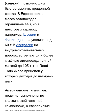
(седлом), позволяющим
быстро сменять прицепной
состав. В Европе полная
масса автопоездов
ограничена 44 т, но в
некоторых странах,
например,
Швеции
и
Финляндии
она увеличена до
60 т. В
Австралии
на
внутриконтинентальных
дорогах встречаются и более
тяжёлые автопоезда полной
массой до 105 т, т. н. Road
Train число прицепов у
которых доходит до четырёх-
пяти.
Американские тягачи, как
правило, выполнены по
классической капотной
компоновке, а европейские
из-за ограничения длины