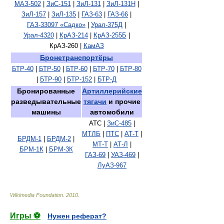
МАЗ-502
|
ЗиС-151
|
ЗиЛ-131
|
ЗиЛ-131Н
|
ЗиЛ-157
|
ЗиЛ-135
|
ГАЗ-63
|
ГАЗ-66
|
ГАЗ-33097 «Садко»
|
Урал-375Д
|
Урал-4320
|
КрАЗ-214
|
КрАЗ-255Б
|
КрАЗ-260 |
КамАЗ
Бронетранспортёры
БТР-40
|
БТР-50
|
БТР-60
|
БТР-70
|
БТР-80
|
БТР-90
|
БТР-152
|
БТР-Д
Бронированные
Артиллерийские
разведывательные
тягачи
и прочие
машины
автомобили
АТС |
ЗиС-485
|
МТЛБ
|
ПТС
|
АТ-Т
|
БРДМ-1
|
БРДМ-2
|
МТ-Т
|
АТ-Л
|
БРМ-1К
|
БРМ-3К
ГАЗ-69
|
УАЗ-469
|
ЛуАЗ-967
Wikimedia Foundation
.
2010
.
Игры ⚽
Нужен реферат?