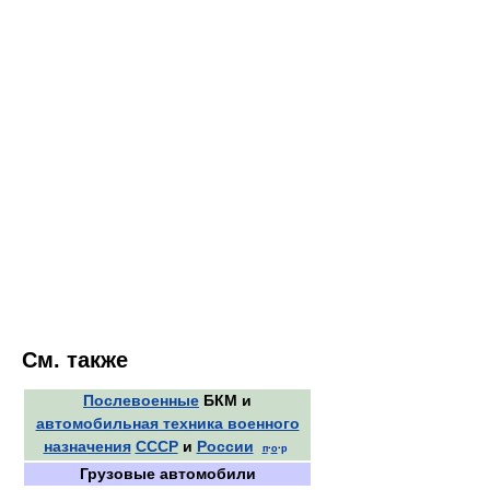
См. также
Послевоенные
БКМ и
автомобильная техника военного
назначения
СССР
и
России
п
·
о
·
р
Грузовые автомобили