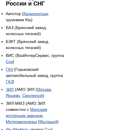
России и СНГ
Автотор (
Калининград
грузовики Kia)
БАЗ (Брянский завод
колесных тягачей)
БЗКТ (Брянский завод
колесных тягачей)
ВИС (ВазИнтерСервис, группа
Сок
)
ГАЗ
(Горьковский
автомобильный завод, группа
ГАЗ
)
ЗИЛ
(АМО ЗИЛ (
Москва
,
Ярцево
,
Смоленск
))
ЗИЛ-ММЗ (АМО ЗИЛ
совместно с
Минским
моторным заводом
,
Метровагонмаш
(
Мытищи
))
Иж
(
ИжАвто
, группа
Сок
)