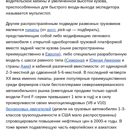
водительской кабины и увеличенной высотой кузова,
приспособленных для быстрого входа-выхода экспедитора
называется мультистоп.
Другим распространённым подвидом развозных грузовиков
являются
пикапы
(от
англ.
pick-up
— подбирать),
представляющие собой либо модификацию легкового
автомобиля с открытой однобортовой грузовой платформой
вместо задней части кузова (ныне распространены
преимущественно в
Европе
), либо специально разработанную
модель с шасси рамного типа (
Северная
и
Южная Америки
и
страны
Азии
) и кабиной различной вместимости: от одинарной
2-3-местной до сдвоенной 5-6-местной. В последней четверти
XX века именно пикапы, ранее популярные преимущественно
среди фермеров стали бестселлерами североамериканского
автомобильного рынка (ежегодные продажи только одной
модели Ford F-серии превышают 1 млн в год) и в силу
прожорливости своих многоцилиндровых (V8 и V10)
бензиновых двигателей
(дизели на грузовых автомобилях 1-3-
классов грузоподъемности в США мало распространены)
спровоцировали повышение нефтяных цен в 2000-е годы. В
тоже время подавляющую часть европейских и азиатских