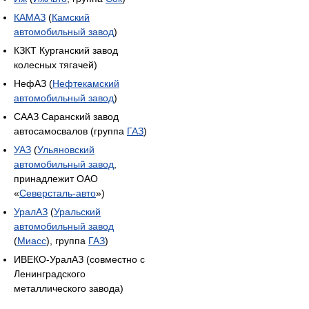
КАМАЗ
(
Камский
автомобильный завод
)
КЗКТ Курганский завод
колесных тягачей)
НефАЗ (
Нефтекамский
автомобильный завод
)
СААЗ Саранский завод
автосамосвалов (группа
ГАЗ
)
УАЗ
(
Ульяновский
автомобильный завод
,
принадлежит ОАО
«
Северсталь-авто
»)
УралАЗ
(
Уральский
автомобильный завод
(
Миасс
), группа
ГАЗ
)
ИВЕКО-УралАЗ (совместно с
Ленинградского
металлического завода)