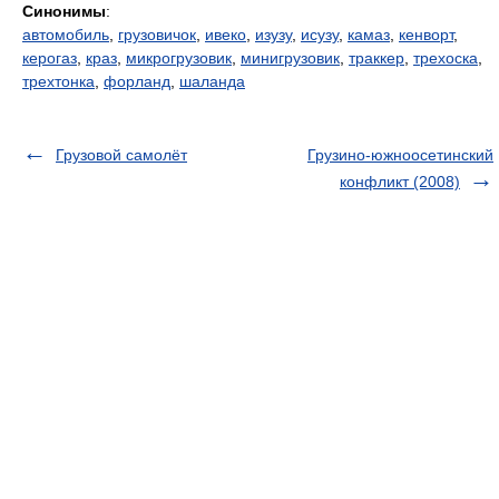
Синонимы
:
автомобиль
,
грузовичок
,
ивеко
,
изузу
,
исузу
,
камаз
,
кенворт
,
керогаз
,
краз
,
микрогрузовик
,
минигрузовик
,
траккер
,
трехоска
,
трехтонка
,
форланд
,
шаланда
Грузовой самолёт
Грузино-южноосетинский
конфликт (2008)