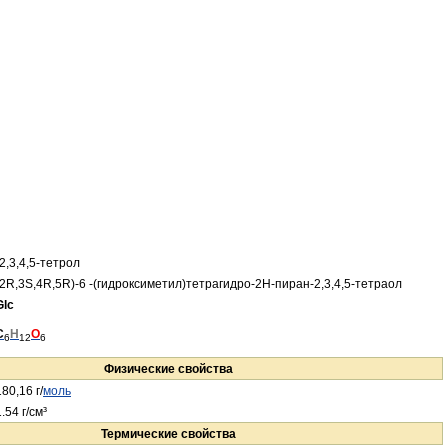
-2,3,4,5-тетрол
(2R,3S,4R,5R)-6 -(гидроксиметил)тетрагидро-2H-пиран-2,3,4,5-тетраол
Glc
C
H
O
6
12
6
Физические свойства
180,16 г/
моль
1.54 г/см³
Термические свойства