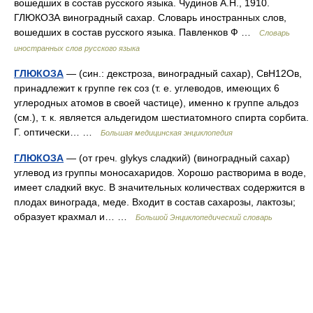
вошедших в состав русского языка. Чудинов А.Н., 1910.
ГЛЮКОЗА виноградный сахар. Словарь иностранных слов,
вошедших в состав русского языка. Павленков Ф …
Словарь
иностранных слов русского языка
ГЛЮКОЗА
— (син.: декстроза, виноградный сахар), СвН12Ов,
принадлежит к группе гек соз (т. е. углеводов, имеющих 6
углеродных атомов в своей частице), именно к группе альдоз
(см.), т. к. является альдегидом шестиатомного спирта сорбита.
Г. оптически… …
Большая медицинская энциклопедия
ГЛЮКОЗА
— (от греч. glykys сладкий) (виноградный сахар)
углевод из группы моносахаридов. Хорошо растворима в воде,
имеет сладкий вкус. В значительных количествах содержится в
плодах винограда, меде. Входит в состав сахарозы, лактозы;
образует крахмал и… …
Большой Энциклопедический словарь