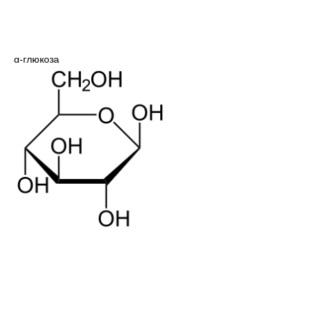
α-глюкоза