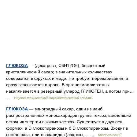
ГЛЮКОЗА
— (декстроза, С6Н12О6), бесцветный
кристаллический сахар; в значительных количествах
содержится в фруктах и меде. Не требует переваривания, а
сразу всасывается в кровь. В организмах животных
накапливается в резервный углерод ГЛИКОГЕН, а потом при…
…
Научно-технический энциклопедический словарь
ГЛЮКОЗА
— виноградный сахар, один из иаиб.
распространённых моносахаридов группы гексоз, важнейший
источник энергии в живых клетках. Существует в двух осн.
формах: а D глюкопиранозы и б D глюкопиранозы. Входит в
состав разл. олигосахаридов (лактозы,… …
Биологический