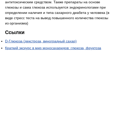
антитоксическим средством. Также препараты на основе
глюкозы и сама глюкоза используется эндокринологами при
определении наличия и типа сахарного диабета у человека (в
виде стресс теста на вывод повышенного количества глюкозы
из организма)
Ссылки
D-Глюкоза (декстроза, виноградный сахар)
Краткий экскурс в мир моносахаридов: глюкоза, фруктоза