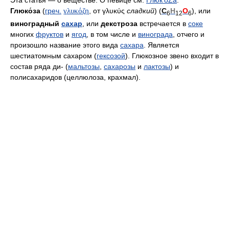
Эта статья — о веществе. О певице см.
Глюк’oZa
.
Глюко́за
(
греч.
γλυκόζη
, от γλυκύς
сладкий
) (
C
H
O
), или
6
12
6
виноградный
сахар
, или
декстроза
встречается в
соке
многих
фруктов
и
ягод
, в том числе и
винограда
, отчего и
произошло название этого вида
сахара
. Является
шестиатомным сахаром (
гексозой
). Глюкозное звено входит в
состав ряда ди- (
мальтозы
,
сахарозы
и
лактозы
) и
полисахаридов (целлюлоза, крахмал).