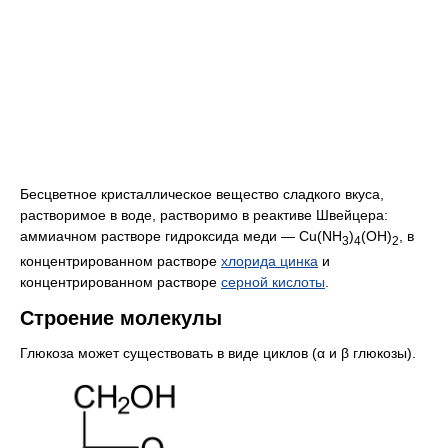
Бесцветное кристаллическое вещество сладкого вкуса,
растворимое в воде, растворимо в реактиве Швейцера:
аммиачном растворе гидроксида меди — Cu(NH
)
(OH)
, в
3
4
2
концентрированном растворе
хлорида цинка
и
концентрированном растворе
серной кислоты
.
Строение молекулы
Глюкоза может существовать в виде циклов (α и β глюкозы).