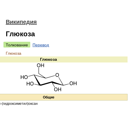
Википедия
Глюкоза
Толкование
Перевод
Глюкоза
Глюкоза
Общие
6-(гидроксиметил)оксан