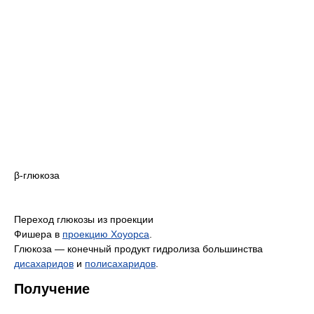
β-глюкоза
Переход глюкозы из проекции
Фишера в
проекцию Хоуорса
.
Глюкоза — конечный продукт гидролиза большинства
дисахаридов
и
полисахаридов
.
Получение