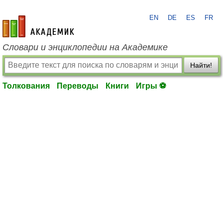
EN
DE
ES
FR
academic.ru
Словари и энциклопедии на Академике
Найти!
Толкования
Переводы
Книги
Игры ⚽