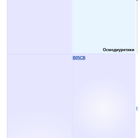
Осмодиуретики
B05CB