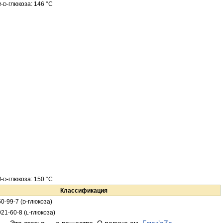
α
-
-глюкоза: 146 °C
D
β
-
-глюкоза: 150 °C
D
Классификация
50-99-7 (
-глюкоза)
D
921-60-8 (
-глюкоза)
L