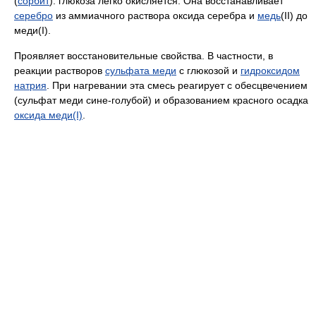
(
сорбит
). глюкоза легко окисляется. Она восстанавливает
серебро
из аммиачного раствора оксида серебра и
медь
(II) до
меди(I).
Проявляет восстановительные свойства. В частности, в
реакции растворов
сульфата меди
с глюкозой и
гидроксидом
натрия
. При нагревании эта смесь реагирует с обесцвечением
(сульфат меди сине-голубой) и образованием красного осадка
оксида меди(I)
.