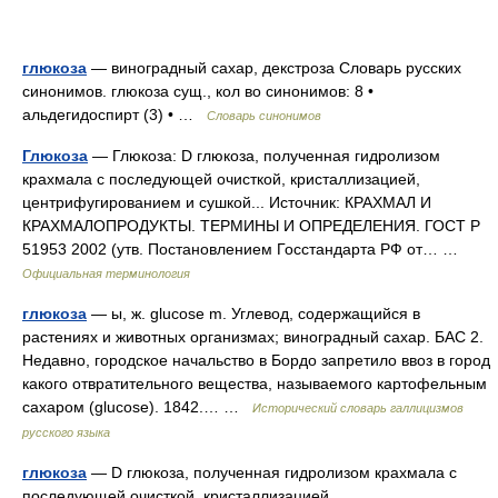
глюкоза
— виноградный сахар, декстроза Словарь русских
синонимов. глюкоза сущ., кол во синонимов: 8 •
альдегидоспирт (3) • …
Словарь синонимов
Глюкоза
— Глюкоза: D глюкоза, полученная гидролизом
крахмала с последующей очисткой, кристаллизацией,
центрифугированием и сушкой... Источник: КРАХМАЛ И
КРАХМАЛОПРОДУКТЫ. ТЕРМИНЫ И ОПРЕДЕЛЕНИЯ. ГОСТ Р
51953 2002 (утв. Постановлением Госстандарта РФ от… …
Официальная терминология
глюкоза
— ы, ж. glucose m. Углевод, содержащийся в
растениях и животных организмах; виноградный сахар. БАС 2.
Недавно, городское начальство в Бордо запретило ввоз в город
какого отвратительного вещества, называемого картофельным
сахаром (glucose). 1842.… …
Исторический словарь галлицизмов
русского языка
глюкоза
— D глюкоза, полученная гидролизом крахмала с
последующей очисткой, кристаллизацией,