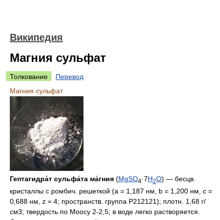
Википедия
Магния сульфат
Толкование
Перевод
Магния сульфат
Гептагидра́т сульфа́та ма́гния
(
Mg
S
O
·7
H
O
) — бесцв.
4
2
кристаллы с ромбич. решеткой (а = 1,187 нм, b = 1,200 нм, с =
0,688 нм, z = 4; пространств. группа Р212121); плотн. 1,68 г/
см3; твердость по Моосу 2-2,5; в воде легко растворяется.