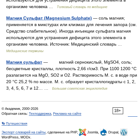
организме человека …
Толковый словарь по медицине
Магния Сульфат (Magnesium Sulphate)
— соль магния;
применяется в микстурах или клизмах для лечения запора (см.
Средство слабительное). Иногда инъекции сульфата магния
используются для устранения дефицита этого элемента в
организме человека. Источник: Медицинский словарь …
Медицинские термины
Магния сульфат
— магний сернокислый, MgSO4, соль;
бесцветные кристаллы, плотность 2,66 г/см3. При 1100 1200 °C
разлагается на MgO, SO2 и O2. Растворимость М. с. в воде при
20 °С 25,2 % по массе. М. с. образует кристаллогидраты с 1, 2,
3, 4, 5, 6, 7 и 12… …
Большая советская энциклопедия
© Академик, 2000-2026
18+
Обратная связь:
Техподдержка
,
Реклама на сайте
👣 Путешествия
Экспорт словарей на сайты
, сделанные на PHP,
Joomla,
Drupal,
WordPress, MODx.