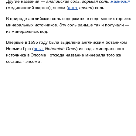
Другие названия —
английская соль
,
горькая соль
,
магнезия
(медицинский жаргон), эпсом (
англ.
epsom
) соль .
В природе английская соль содержится в воде многих горьких
минеральных источников. Эту соль раньше так и получали —
из минеральных вод.
Впервые в 1695 году была выделена английским ботаником
Неемия Грю (
англ.
Nehemiah Grew
) из воды минерального
источника в Эпсоме , отсюда название минерала того же
состава - эпсомит.