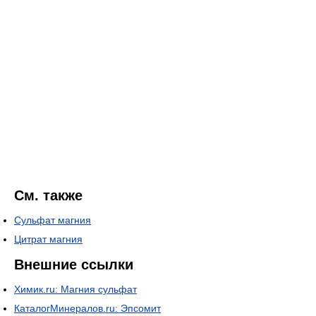
См. также
Сульфат магния
Цитрат магния
Внешние ссылки
Химик.ru: Магния сульфат
КаталогМинералов.ru: Эпсомит