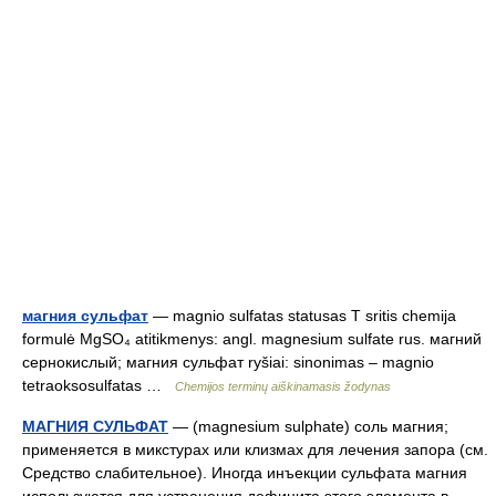
магния сульфат
— magnio sulfatas statusas T sritis chemija
formulė MgSO₄ atitikmenys: angl. magnesium sulfate rus. магний
сернокислый; магния сульфат ryšiai: sinonimas – magnio
tetraoksosulfatas …
Chemijos terminų aiškinamasis žodynas
МАГНИЯ СУЛЬФАТ
— (magnesium sulphate) соль магния;
применяется в микстурах или клизмах для лечения запора (см.
Средство слабительное). Иногда инъекции сульфата магния
используются для устранения дефицита этого элемента в