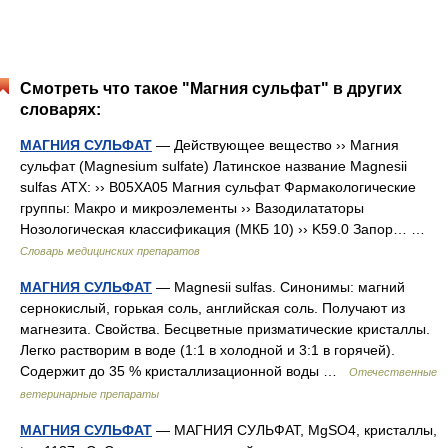
Смотреть что такое "Магния сульфат" в других
словарях:
МАГНИЯ СУЛЬФАТ
— Действующее вещество ›› Магния
сульфат (Magnesium sulfate) Латинское название Magnesii
sulfas АТХ: ›› B05XA05 Магния сульфат Фармакологические
группы: Макро и микроэлементы ›› Вазодилататоры
Нозологическая классификация (МКБ 10) ›› K59.0 Запор… …
Словарь медицинских препаратов
МАГНИЯ СУЛЬФАТ
— Magnesii sulfas. Синонимы: магний
сернокислый, горькая соль, английская соль. Получают из
магнезита. Свойства. Бесцветные призматические кристаллы.
Легко растворим в воде (1:1 в холодной и 3:1 в горячей).
Содержит до 35 % кристаллизационной воды …
Отечественные
ветеринарные препараты
МАГНИЯ СУЛЬФАТ
— МАГНИЯ СУЛЬФАТ, MgSO4, кристаллы,