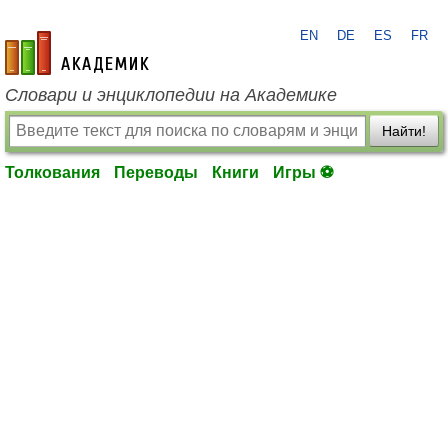
EN
DE
ES
FR
academic.ru
Словари и энциклопедии на Академике
Найти!
Толкования
Переводы
Книги
Игры ⚽