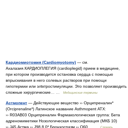
Кардиомиотомия (Cardiomyotomy)
— см.
Ахалазия.КАРДИОПЛЕГИЯ (cardioplegid) прием в медицине,
при котором производится остановка сердца с помощью
впрыскивания в него солевых растворов при помощи
гипотермии или элtктростимуляции. Это позволяет производить
сложные хирургические… …
Медицинские термины
Астмопент
— Действующее вещество ›› Орципреналин*
(Orciprenaline*) Латинское название Asthmopent АТХ:
›› R03AB03 Орципреналин Фармакологическая группа: Бета
адреномиметики Нозологическая классификация (МКБ 10)
›› J45 Астма ›› J98.8.0* Бронхоспазм ›› O60… …
Словарь