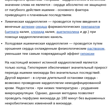
значении слова не является - сердце абсолютно не защищено
от пагубного действия ишемии - основного фактора
приводящего к плачевным последствиям.
Химическая кардиоплегия — проводится путем введения в
венечные
артерии
сердца
фармакологических
препаратов
(
цитрата
калия,
хлорида
калия,
ацетилхолина
и др.) при
помощи кардиоплегических канюль.
Холодовая ишемическая кардиоплегия — проводится путем
орошения сердца охлажденным физиологическим
раствором
,
уменьшая тем самым повреждающий эффект
гипоксии
На настоящий момент истинной кардиоплегией является
только холод. Гипотермия обеспечивает значительный прирост
периода ишемии миокарда без значительных последствий.
Другой вариант - в случае длительной остановки сердца -
возможно проведение кардиоплегии немодифицированной
крови. Недостаток - при низких температурах - ухудшение
микроциркуляции. Однако, данная методика позволяет
проводить перфузию миокарда до 180 минут без выраженных
некробиотических изменений в миокарде.