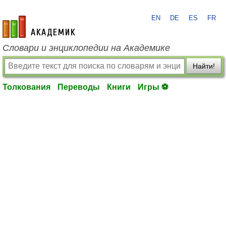
EN
DE
ES
FR
academic.ru
Словари и энциклопедии на Академике
Найти!
Толкования
Переводы
Книги
Игры ⚽