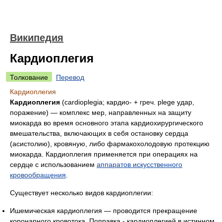
Википедия
Кардиоплегия
Толкование
Перевод
Кардиоплегия
Кардиоплегия
(cardioplegia; кардио- + греч. plege удар,
поражение) — комплекс мер, направленных на защиту
миокарда во время основного этапа кардиохирургического
вмешательства, включающих в себя остановку сердца
(асистолию), кровяную, либо фармакохолодовую протекцию
миокарда. Кардиоплегия применяется при операциях на
сердце с использованием
аппаратов искусственного
кровообращения
.
Существует несколько видов кардиоплегии:
Ишемическая кардиоплегия — проводится прекращение
коронарного кровотока. Поправка - кардиоплегией в истинном