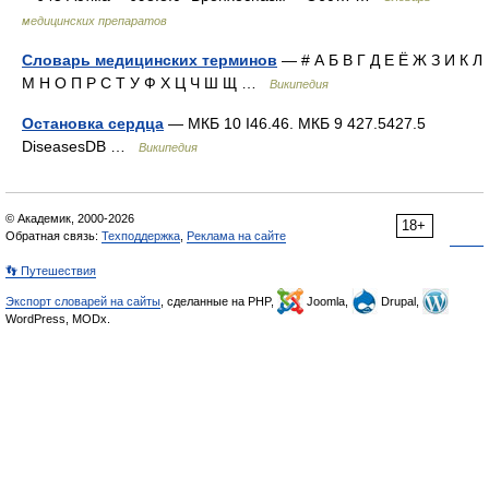
медицинских препаратов
Словарь медицинских терминов
— # А Б В Г Д Е Ё Ж З И К Л
М Н О П Р С Т У Ф Х Ц Ч Ш Щ …
Википедия
Остановка сердца
— МКБ 10 I46.46. МКБ 9 427.5427.5
DiseasesDB …
Википедия
© Академик, 2000-2026
18+
Обратная связь:
Техподдержка
,
Реклама на сайте
👣 Путешествия
Экспорт словарей на сайты
, сделанные на PHP,
Joomla,
Drupal,
WordPress, MODx.