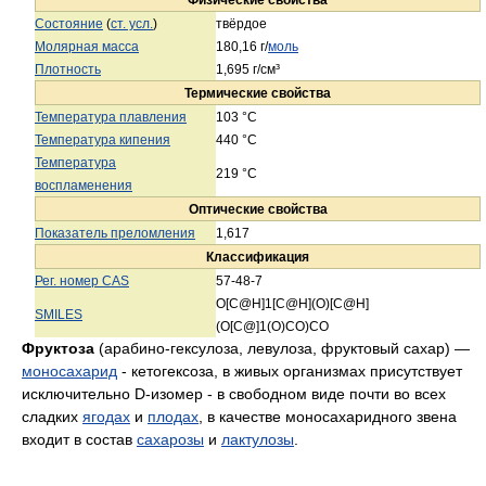
Состояние
(
ст. усл.
)
твёрдое
Молярная масса
180,16 г/
моль
Плотность
1,695 г/см³
Термические свойства
Температура плавления
103 °C
Температура кипения
440 °C
Температура
219 °C
воспламенения
Оптические свойства
Показатель преломления
1,617
Классификация
Рег. номер CAS
57-48-7
O[C@H]1[C@H](O)[C@H]
SMILES
(O[C@]1(O)CO)CO
Фруктоза
(арабино-гексулоза, левулоза, фруктовый сахар) —
моносахарид
- кетогексоза, в живых организмах присутствует
исключительно D-изомер - в свободном виде почти во всех
сладких
ягодах
и
плодах
, в качестве моносахаридного звена
входит в состав
сахарозы
и
лактулозы
.