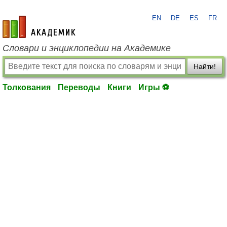
EN
DE
ES
FR
academic.ru
Словари и энциклопедии на Академике
Найти!
Толкования
Переводы
Книги
Игры ⚽