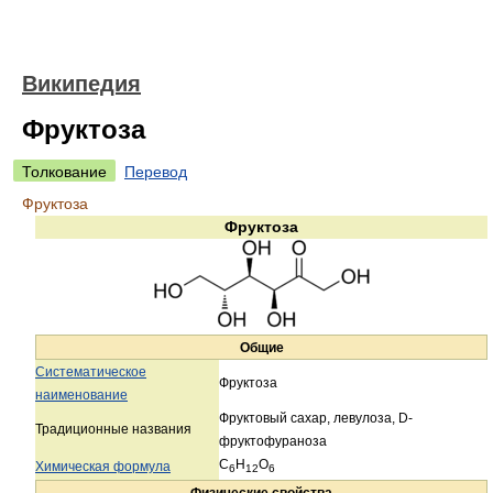
Википедия
Фруктоза
Толкование
Перевод
Фруктоза
Фруктоза
Общие
Систематическое
Фруктоза
наименование
Фруктовый сахар, левулоза, D-
Традиционные названия
фруктофураноза
C
H
O
Химическая формула
6
12
6
Физические свойства