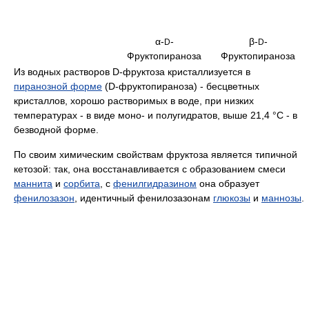
α-
-
β-
-
D
D
Фруктопираноза
Фруктопираноза
Из водных растворов D-фруктоза кристаллизуется в
пиранозной форме
(D-фpyктoпиpaнoзa) - бесцветных
кристаллов, хорошо растворимых в воде, при низких
температурах - в виде моно- и полугидратов, выше 21,4 °C - в
безводной форме.
По своим химическим свойствам фруктоза является типичной
кетозой: так, она восстанавливается с образованием смеси
маннита
и
сорбита
, с
фенилгидразином
она образует
фенилозазон
, идентичный фенилозазонам
глюкозы
и
маннозы
.