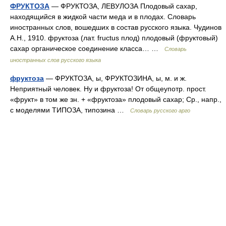
ФРУКТОЗА
— ФРУКТОЗА, ЛЕВУЛОЗА Плодовый сахар,
находящийся в жидкой части меда и в плодах. Словарь
иностранных слов, вошедших в состав русского языка. Чудинов
А.Н., 1910. фруктоза (лат. fructus плод) плодовый (фруктовый)
сахар органическое соединение класса… …
Словарь
иностранных слов русского языка
фруктоза
— ФРУКТОЗА, ы, ФРУКТОЗИНА, ы, м. и ж.
Неприятный человек. Ну и фруктоза! От общеупотр. прост.
«фрукт» в том же зн. + «фруктоза» плодовый сахар; Ср., напр.,
с моделями ТИПОЗА, типозина …
Словарь русского арго