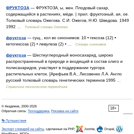
ФРУКТОЗА
— ФРУКТОЗА, ы, жен. Плодовый сахар,
содержащийся в растениях, мёде. | прил. фруктозный, ая, ое.
Толковый словарь Ожегова. С.И. Ожегов, Н.Ю. Шведова. 1949
1992 …
Толковый словарь Ожегова
фруктоза
— сущ., кол во синонимов: 10 • гексоза (12) •
кетогексоза (2) • левулеза (2) • …
Словарь синонимов
фруктоза
— Шестиуглеродный моносахарид, широко
распространенный в природе и входящий в состав олиго и
полисахаридов, участвует в поддержании тургора
растительных клеток. [Арефьев В.А., Лисовенко Л.А. Англо
русский толковый словарь генетических терминов 1995 …
Справочник технического переводчика
© Академик, 2000-2026
18+
Обратная связь:
Техподдержка
,
Реклама на сайте
👣 Путешествия
Экспорт словарей на сайты
, сделанные на PHP,
Joomla,
Drupal,
WordPress, MODx.