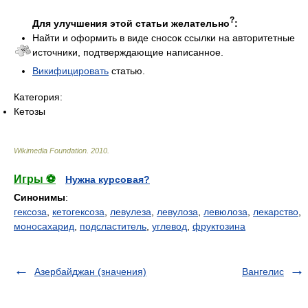
?
Для улучшения этой статьи желательно
:
Найти и оформить в виде сносок ссылки на авторитетные
источники, подтверждающие написанное.
Викифицировать
статью.
Категория:
Кетозы
Wikimedia Foundation
.
2010
.
Игры ⚽
Нужна курсовая?
Синонимы
:
гексоза
,
кетогексоза
,
левулеза
,
левулоза
,
левюлоза
,
лекарство
,
моносахарид
,
подсластитель
,
углевод
,
фруктозина
Азербайджан (значения)
Вангелис