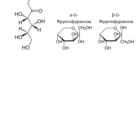
α-
-
β-
-
D
D
Фруктофураноза
Фруктофураноза