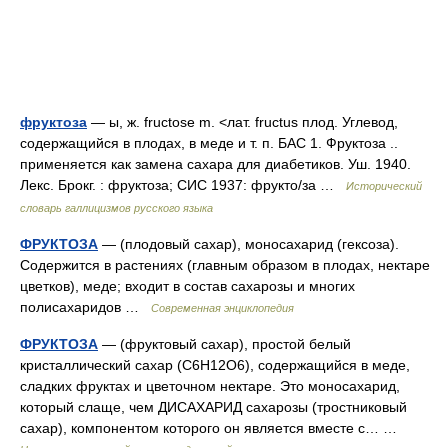
фруктоза
— ы, ж. fructose m. <лат. fructus плод. Углевод,
содержащийся в плодах, в меде и т. п. БАС 1. Фруктоза ..
применяется как замена сахара для диабетиков. Уш. 1940.
Лекс. Брокг. : фруктоза; СИС 1937: фрукто/за …
Исторический
словарь галлицизмов русского языка
ФРУКТОЗА
— (плодовый сахар), моносахарид (гексоза).
Содержится в растениях (главным образом в плодах, нектаре
цветков), меде; входит в состав сахарозы и многих
полисахаридов …
Современная энциклопедия
ФРУКТОЗА
— (фруктовый сахар), простой белый
кристаллический сахар (C6H12O6), содержащийся в меде,
сладких фруктах и цветочном нектаре. Это моносахарид,
который слаще, чем ДИСАХАРИД сахарозы (тростниковый
сахар), компонентом которого он является вместе с… …