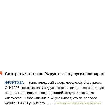
Смотреть что такое "Фруктоза" в других словарях:
ФРУКТОЗА
— (син. плодовый сахар, левулеза), d фруктоза,
СеН1206, кетогексоза. Из двух сте реоизомеров ее в природе
встречается лишь ле вовращающий, откуда и название
«левулеза». Обозначение d Ф. указывает, что по располо
жению Н и ОН у нижнего… …
Большая медицинская энциклопедия