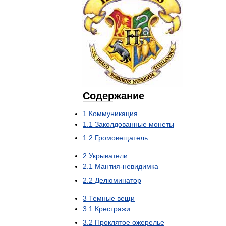
Содержание
1
Коммуникация
1
.
1
Заколдованные
монеты
1
.
2
Громовещатель
2
Укрыватели
2
.
1
Мантия
-
невидимка
2
.
2
Делюминатор
3
Темные
вещи
3
.
1
Крестражи
3
.
2
Проклятое
ожерелье