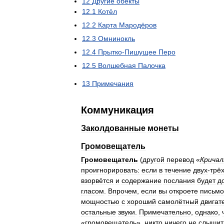
12
Другие
обекты
12
.
1
Котёл
12
.
2
Карта
Мародёров
12
.
3
Омнинокль
12
.
4
Прытко
-
Пишущее
Перо
12
.
5
Волшебная
Палочка
13
Примечания
Коммуникация
Заколдованные
монеты
Громовещатель
Громовещатель
(
другой
перевод
«
Кричал
проигнорировать:
если
в
течение
двух
-
трё
взорвётся
и
содержание
послания
будет
д
гласом
.
Впрочем
,
если
вы
откроете
письмо
мощностью
с
хороший
самолётный
двигат
остальные
звуки
.
Примечательно
,
однако
,
«
громовещатель
»,
никто
ничего
не
слышит