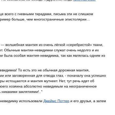
ще
всего
с
гневными
тирадами
,
письма
эти
не
слишком
ример
больше
,
чем
многостраничные
эпистолярии
…
) —
волшебная
мантия
из
очень
лёгкой
«
серебристой
»
ткани
,
ет
.
Обычные
мантии
-
невидимки
служат
очень
недолго
и
их
ри
была
особая
мантия
-
невидимка
,
так
как
являлась
одним
из
евидимка
!
То
есть
это
не
обычная
дорожная
мантия
,
ми
или
заговоренная
для
отвода
глаз
, -
поначалу
она
успешно
ары
истощаются
и
мантия
мутнеет
.
Нет
,
тут
речь
идет
об
воего
хозяина
абсолютно
невидимым
на
неограниченное
ь
никакими
заклятиями
!.."
невидимку
использовали
Джеймс
Поттер
и
его
друзья
,
а
затем