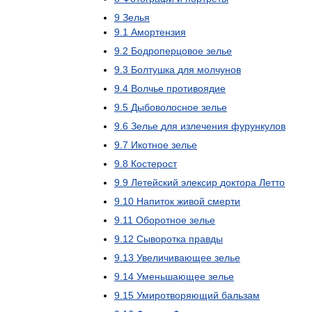
9
Зелья
9
.
1
Амортензия
9
.
2
Бодроперцовое
зелье
9
.
3
Болтушка
для
молчунов
9
.
4
Волчье
противоядие
9
.
5
Дыбоволосное
зелье
9
.
6
Зелье
для
излечения
фурункулов
9
.
7
Икотное
зелье
9
.
8
Костерост
9
.
9
Летейский
элексир
доктора
Летто
9
.
10
Напиток
живой
смерти
9
.
11
Оборотное
зелье
9
.
12
Сыворотка
правды
9
.
13
Увеличивающее
зелье
9
.
14
Уменьшающее
зелье
9
.
15
Умиротворяющий
бальзам