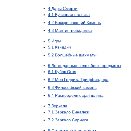
4
Дары
Смерти
4
.
1
Бузинная
палочка
4
.
2
Воскрешающий
Камень
4
.
3
Мантия
-
невидимка
5
Игры
5
.
1
Квиддич
5
.
2
Волшебные
шахматы
6
Легендарные
волшебные
предметы
6
.
1
Кубок
Огня
6
.
2
Меч
Годрика
Гриффиндора
6
.
3
Философский
камень
6
.
4
Распределяющая
шляпа
7
Зеркала
7
.
1
Зеркало
Еиналеж
7
.
2
Зеркало
Сириуса
8
Фотографи
и
портреты