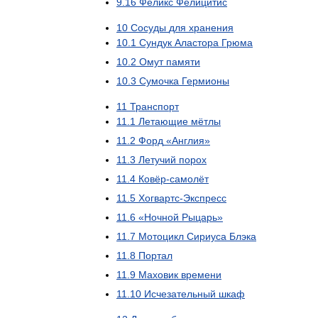
9
.
16
Феликс
Фелицитис
10
Сосуды
для
хранения
10
.
1
Сундук
Аластора
Грюма
10
.
2
Омут
памяти
10
.
3
Сумочка
Гермионы
11
Транспорт
11
.
1
Летающие
мётлы
11
.
2
Форд
«
Англия
»
11
.
3
Летучий
порох
11
.
4
Ковёр
-
самолёт
11
.
5
Хогвартс
-
Экспресс
11
.
6
«
Ночной
Рыцарь
»
11
.
7
Мотоцикл
Сириуса
Блэка
11
.
8
Портал
11
.
9
Маховик
времени
11
.
10
Исчезательный
шкаф