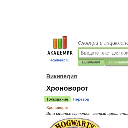
Словари и энциклоп
academic.ru
Википедия
Толкования
Википедия
Хроноворот
Толкование
Перевод
Хроноворот
Эта
статья
является
частью
цикла
ста