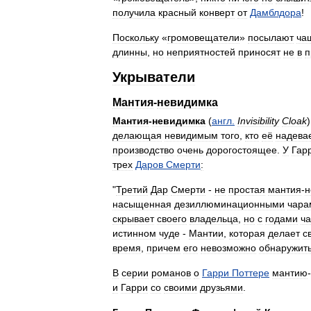
получила
красный
конверт
от
Дамблдора
!
Поскольку
«
громовещатели
»
посылают
ча
длинны
,
но
неприятностей
приносят
не
в
п
Укрыватели
Мантия
-
невидимка
Мантия
-
невидимка
(
англ
.
Invisibility
Cloak
делающая
невидимым
того
,
кто
её
надева
производство
очень
дорогостоящее
.
У
Гар
трех
Даров
Смерти
:
"
Третий
Дар
Смерти
-
не
простая
мантия
-
н
насыщенная
дезиллюминационными
чара
скрывает
своего
владельца
,
но
с
годами
ч
истинном
чуде
-
Мантии
,
которая
делает
с
время
,
причем
его
невозможно
обнаружит
В
серии
романов
о
Гарри
Поттере
мантию
-
и
Гарри
со
своими
друзьями
.