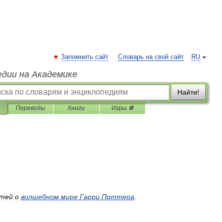
Запомнить сайт
Словарь на свой сайт
RU
едии на Академике
Найти!
Переводы
Книги
Игры ⚽
тей
о
волшебном
мире
Гарри
Поттера
.