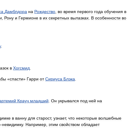
са
Дамблдора
на
Рождество
,
во
время
первого
года
обучения
в
и
,
Рону
и
Гермионе
в
их
секретных
вылазках
.
В
особенности
во
у
.
азок
в
Хогсмид
.
абы
«
спасти
»
Гарри
от
Сириуса
Блэка
.
артемий
Крауч
младший
.
Он
укрывался
под
ней
на
димке
в
ванну
для
старост
,
узнает
,
что
некоторые
волшебные
ю
-
невидимку
.
Например
,
этим
свойством
обладает