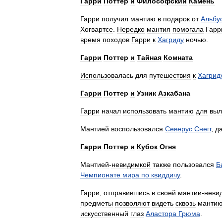
Гарри
Поттер
и
Философский
Камень
Гарри
получил
мантию
в
подарок
от
Альбу
Хогвартсе
.
Нередко
мантия
помогала
Гарр
время
походов
Гарри
к
Хагриду
ночью
.
Гарри
Поттер
и
Тайная
Комната
Использовалась
для
путешествия
к
Хагрид
Гарри
Поттер
и
Узник
Азкабана
Гарри
начал
использовать
мантию
для
выл
Мантией
воспользовался
Северус
Снегг
,
д
Гарри
Поттер
и
Кубок
Огня
Мантией
-
невидимкой
также
пользовался
Б
Чемпионате
мира
по
квиддичу
.
Гарри
,
отправившись
в
своей
мантии
-
неви
предметы
позволяют
видеть
сквозь
манти
искусственный
глаз
Аластора
Грюма
.