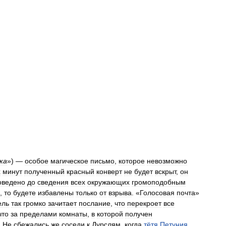
ка
») —
особое
магическое
письмо
,
которое
невозможно
х
минут
полученный
красный
конверт
не
будет
вскрыт
,
он
оведено
до
сведения
всех
окружающих
громоподобным
,
то
будете
избавлены
только
от
взрыва
. «
Голосовая
почта
»
ель
так
громко
зачитает
послание
,
что
перекроет
все
что
за
пределами
комнаты
,
в
которой
получен
.
Не
сбежались
же
соседи
к
Дурслям
,
когда
тётя
Петуния