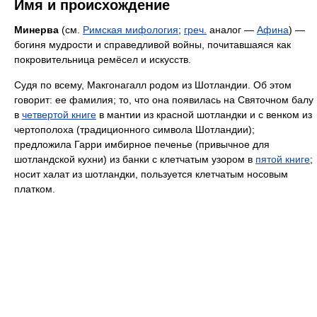
Имя и происхождение
Минерва
(см.
Римская мифология
;
греч.
аналог —
Афина
) —
богиня мудрости и справедливой войны, почитавшаяся как
покровительница ремёсел и искусств.
Судя по всему, Макгонагалл родом из Шотландии. Об этом
говорит: ее фамилия; то, что она появилась на Святочном балу
в
четвертой книге
в мантии из красной шотландки и с венком из
чертополоха (традиционного символа Шотландии);
предложила Гарри имбирное печенье (привычное для
шотландской кухни) из банки с клетчатым узором в
пятой книге
;
носит халат из шотландки, пользуется клетчатым носовым
платком.