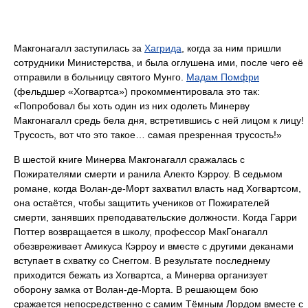
Макгонагалл заступилась за
Хагрида
, когда за ним пришли
сотрудники Министерства, и была оглушена ими, после чего её
отправили в больницу святого Мунго.
Мадам Помфри
(фельдшер «Хогвартса») прокомментировала это так:
«Попробовал бы хоть один из них одолеть Минерву
Макгонагалл средь бела дня, встретившись с ней лицом к лицу!
Трусость, вот что это такое… самая презренная трусость!»
В шестой книге Минерва Макгонагалл сражалась с
Пожирателями смерти и ранила Алекто Кэрроу. В седьмом
романе, когда Волан-де-Морт захватил власть над Хогвартсом,
она остаётся, чтобы защитить учеников от Пожирателей
смерти, занявших преподавательские должности. Когда Гарри
Поттер возвращается в школу, профессор МакГонагалл
обезвреживает Амикуса Кэрроу и вместе с другими деканами
вступает в схватку со Снеггом. В результате последнему
приходится бежать из Хогвартса, а Минерва организует
оборону замка от Волан-де-Морта. В решающем бою
сражается непосредственно с самим Тёмным Лордом вместе с