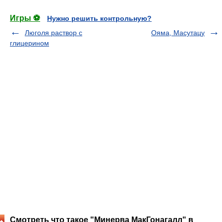
Игры ⚽
Нужно решить контрольную?
Люголя раствор с
Ояма, Масутацу
глицерином
Смотреть что такое "Минерва МакГонагалл" в