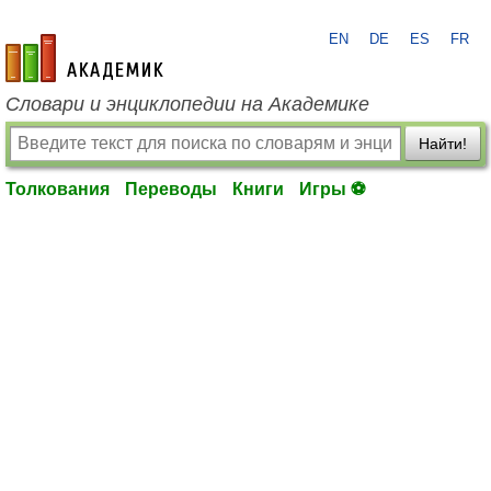
EN
DE
ES
FR
academic.ru
Словари и энциклопедии на Академике
Найти!
Толкования
Переводы
Книги
Игры ⚽