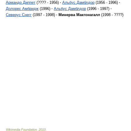
Армандо Диппет
(???? - 1956)
·
Альбус Дамблдор
(1956 - 1996)
·
Долорес Амбридж
(1996)
·
Альбус Дамблдор
(1996 - 1997)
·
Северус Снегг
(1997 - 1998)
·
Минерва Макгонагалл
(1998 - ????)
Wikimedia Foundation
.
2010
.