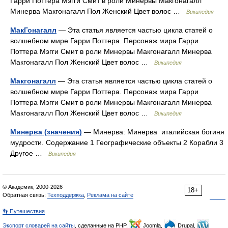
Гарри Поттера Мэгги Смит в роли Минервы Макгонагалл
Минерва Макгонагалл Пол Женский Цвет волос …
Википедия
МакГонагалл
— Эта статья является частью цикла статей о
волшебном мире Гарри Поттера. Персонаж мира Гарри
Поттера Мэгги Смит в роли Минервы Макгонагалл Минерва
Макгонагалл Пол Женский Цвет волос …
Википедия
Макгонагалл
— Эта статья является частью цикла статей о
волшебном мире Гарри Поттера. Персонаж мира Гарри
Поттера Мэгги Смит в роли Минервы Макгонагалл Минерва
Макгонагалл Пол Женский Цвет волос …
Википедия
Минерва (значения)
— Минерва: Минерва италийская богиня
мудрости. Содержание 1 Географические объекты 2 Корабли 3
Другое …
Википедия
© Академик, 2000-2026
18+
Обратная связь:
Техподдержка
,
Реклама на сайте
👣 Путешествия
Экспорт словарей на сайты
, сделанные на PHP,
Joomla,
Drupal,