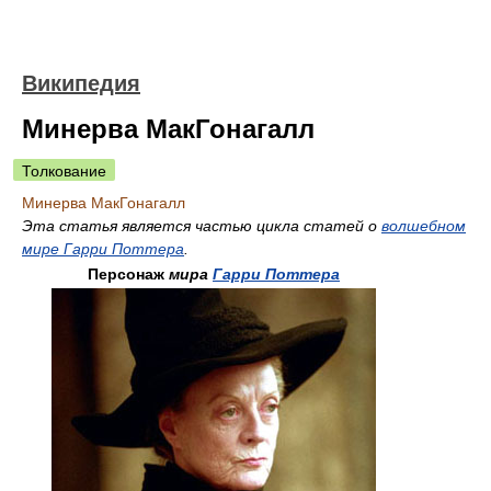
Википедия
Минерва МакГонагалл
Толкование
Минерва МакГонагалл
Эта статья является частью цикла статей о
волшебном
мире Гарри Поттера
.
Персонаж
мира
Гарри Поттера