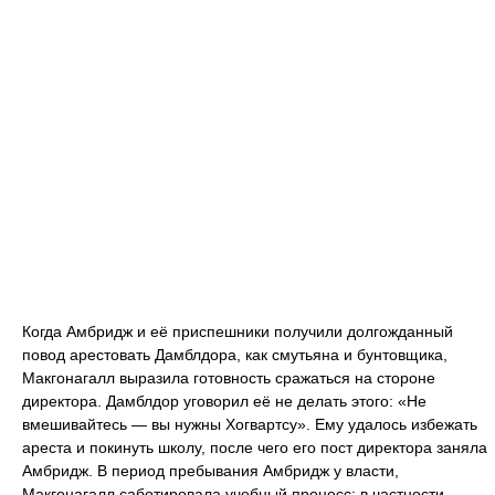
Когда Амбридж и её приспешники получили долгожданный
повод арестовать Дамблдора, как смутьяна и бунтовщика,
Макгонагалл выразила готовность сражаться на стороне
директора. Дамблдор уговорил её не делать этого: «Не
вмешивайтесь — вы нужны Хогвартсу». Ему удалось избежать
ареста и покинуть школу, после чего его пост директора заняла
Амбридж. В период пребывания Амбридж у власти,
Макгонагалл саботировала учебный процесс: в частности,