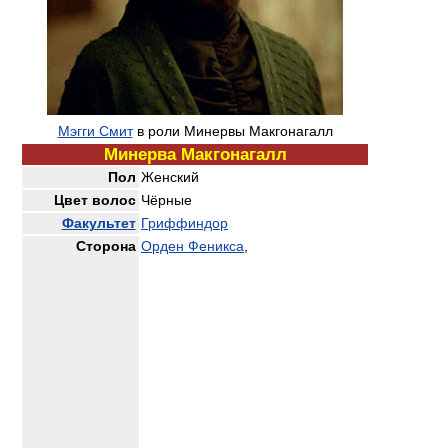
Мэгги Смит
в роли Минервы Макгонагалл
Минерва Макгонагалл
Пол
Женский
Цвет волос
Чёрные
Факультет
Гриффиндор
Сторона
Орден Феникса
,