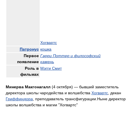
Хогвартс
Патронус
кошка
Первое
Гарри Поттер и философский
появление
камень
Роль в
Мэгги Смит
фильмах
Минерва Макгонагалл
(4 октября) — бывший заместитель
директора школы чародейства и волшебства
Хогвартс
, декан
Гриффиндора
, преподаватель трансфигурации.Ныне директор
школы волшебства и магии "Хогвартс"