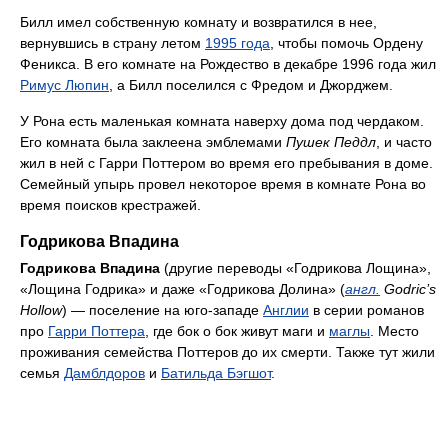
Билл имел собственную комнату и возвратился в нее,
вернувшись в страну летом
1995 года
, чтобы помочь Ордену
Феникса. В его комнате на Рождество в декабре 1996 года жил
Римус Люпин
, а Билл поселился с Фредом и Джорджем.
У Рона есть маленькая комната наверху дома под чердаком.
Его комната была заклеена эмблемами
Пушек Педдл
, и часто
жил в ней с Гарри Поттером во время его пребывания в доме.
Семейный упырь провел некоторое время в комнате Рона во
время поисков крестражей.
Годрикова Впадина
Годрикова Впадина
(другие переводы «Годрикова Лощина»,
«Лощина Годрика» и даже «Годрикова Долина» (
англ.
Godric’s
Hollow
) — поселение на юго-западе
Англии
в серии романов
про
Гарри Поттера
, где бок о бок живут маги и
маглы
. Место
проживания семейства Поттеров до их смерти. Также тут жили
семья
Дамблдоров
и
Батильда Бэгшот
.