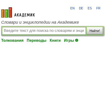
EN
DE
ES
FR
academic.ru
Словари и энциклопедии на Академике
Найти!
Толкования
Переводы
Книги
Игры ⚽