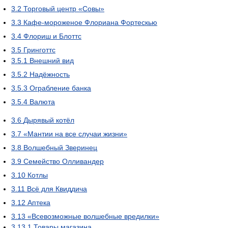
3.2
Торговый центр «Совы»
3.3
Кафе-мороженое Флориана Фортескью
3.4
Флориш и Блоттс
3.5
Гринготтс
3.5.1
Внешний вид
3.5.2
Надёжность
3.5.3
Ограбление банка
3.5.4
Валюта
3.6
Дырявый котёл
3.7
«Мантии на все случаи жизни»
3.8
Волшебный Зверинец
3.9
Семейство Олливандер
3.10
Котлы
3.11
Всё для Квиддича
3.12
Аптека
3.13
«Всевозможные волшебные вредилки»
3.13.1
Товары магазина