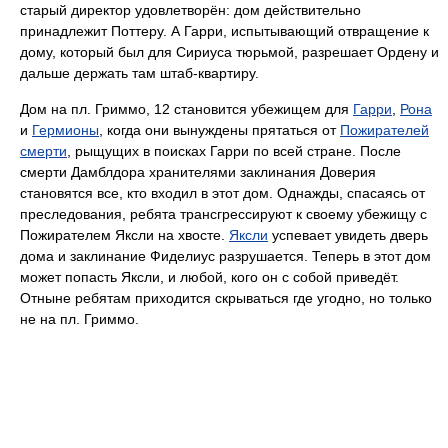
старый директор удовлетворён: дом действительно
принадлежит Поттеру. А Гарри, испытывающий отвращение к
дому, который был для Сириуса тюрьмой, разрешает Ордену и
дальше держать там штаб-квартиру.
Дом на пл. Гриммо, 12 становится убежищем для
Гарри
,
Рона
и
Гермионы
, когда они вынуждены прятаться от
Пожирателей
смерти
, рыщущих в поисках Гарри по всей стране. После
смерти Дамблдора хранителями заклинания Доверия
становятся все, кто входил в этот дом. Однажды, спасаясь от
преследования, ребята трансгрессируют к своему убежищу с
Пожирателем Яксли на хвосте.
Яксли
успевает увидеть дверь
дома и заклинание Фиделиус разрушается. Теперь в этот дом
может попасть Яксли, и любой, кого он с собой приведёт.
Отныне ребятам приходится скрываться где угодно, но только
не на пл. Гриммо.