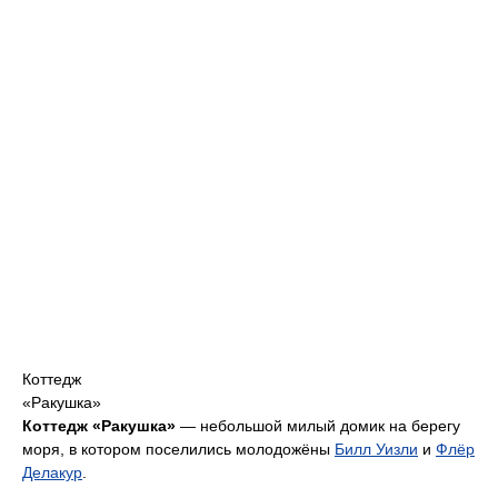
Коттедж
«Ракушка»
Коттедж «Ракушка»
— небольшой милый домик на берегу
моря, в котором поселились молодожёны
Билл Уизли
и
Флёр
Делакур
.