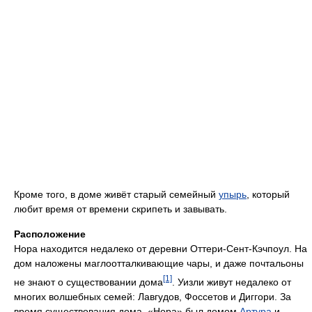
Кроме того, в доме живёт старый семейный
упырь
, который
любит время от времени скрипеть и завывать.
Расположение
Нора находится недалеко от деревни Оттери-Сент-Кэчпоул. На
дом наложены маглоотталкивающие чары, и даже почтальоны
[1]
не знают о существовании дома
. Уизли живут недалеко от
многих волшебных семей: Лавгудов, Фоссетов и Диггори. За
время существования дома, «Нора» был домом
Артура
и