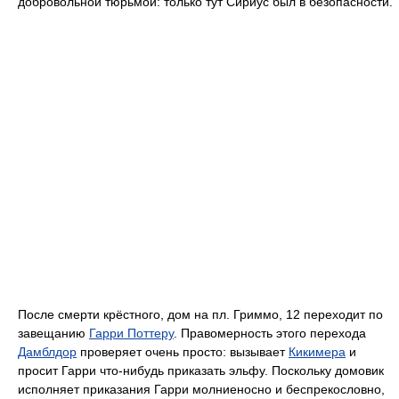
добровольной тюрьмой: только тут Сириус был в безопасности.
После смерти крёстного, дом на пл. Гриммо, 12 переходит по
завещанию
Гарри Поттеру
. Правомерность этого перехода
Дамблдор
проверяет очень просто: вызывает
Кикимера
и
просит Гарри что-нибудь приказать эльфу. Поскольку домовик
исполняет приказания Гарри молниеносно и беспрекословно,