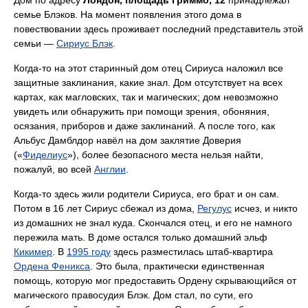
Дом по адресу
Лондон, площадь Гриммо, 12
принадлежал
семье Блэков. На момент появления этого дома в
повествовании здесь проживает последний представитель этой
семьи —
Сириус Блэк
.
Когда-то на этот старинный дом отец Сириуса наложил все
защитные заклинания, какие знал. Дом отсутствует на всех
картах, как магловских, так и магических; дом невозможно
увидеть или обнаружить при помощи зрения, обоняния,
осязания, приборов и даже заклинаний. А после того, как
Альбус Дамблдор навёл на дом заклятие Доверия
(«
Фиделиус
»), более безопасного места нельзя найти,
пожалуй, во всей
Англии
.
Когда-то здесь жили родители Сириуса, его брат и он сам.
Потом в 16 лет Сириус сбежал из дома,
Регулус
исчез, и никто
из домашних не знал куда. Скончался отец, и его не намного
пережила мать. В доме остался только домашний эльф
Кикимер
. В
1995 году
здесь разместилась штаб-квартира
Ордена Феникса
. Это была, практически единственная
помощь, которую мог предоставить Ордену скрывающийся от
магического правосудия Блэк. Дом стал, по сути, его