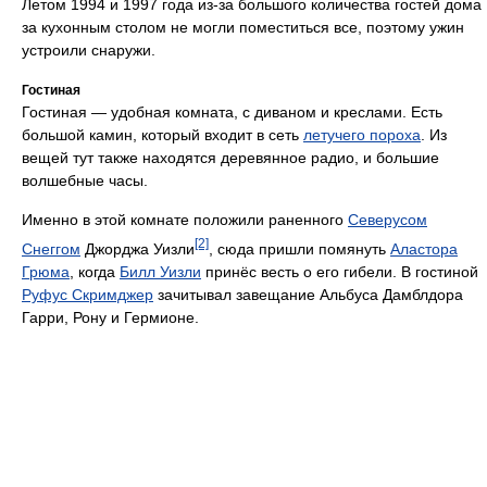
Летом 1994 и 1997 года из-за большого количества гостей дома
за кухонным столом не могли поместиться все, поэтому ужин
устроили снаружи.
Гостиная
Гостиная — удобная комната, с диваном и креслами. Есть
большой камин, который входит в сеть
летучего пороха
. Из
вещей тут также находятся деревянное радио, и большие
волшебные часы.
Именно в этой комнате положили раненного
Северусом
[2]
Снеггом
Джорджа Уизли
, сюда пришли помянуть
Аластора
Грюма
, когда
Билл Уизли
принёс весть о его гибели. В гостиной
Руфус Скримджер
зачитывал завещание Альбуса Дамблдора
Гарри, Рону и Гермионе.