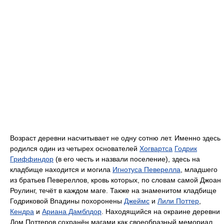
Возраст деревни насчитывает не одну сотню лет. Именно здесь
родился один из четырех основателей
Хогвартса
Годрик
Гриффиндор
(в его честь и назвали поселение), здесь на
кладбище находится и могила
Игнотуса Певерелла
, младшего
из братьев Певереллов, кровь которых, по словам самой Джоан
Роулинг, течёт в каждом маге. Также на знаменитом кладбище
Годриковой Впадины похоронены
Джеймс
и
Лили Поттер
,
Кендра
и
Ариана Дамблдор
. Находящийся на окраине деревни
Дом Поттеров сохранён магами как своеобразный мемориал