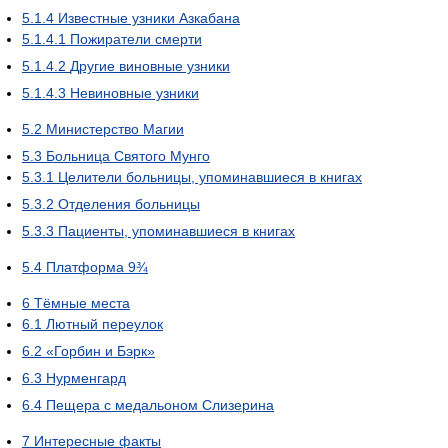
5.1.4
Известные узники Азкабана
5.1.4.1
Пожиратели смерти
5.1.4.2
Другие виновные узники
5.1.4.3
Невиновные узники
5.2
Министерство Магии
5.3
Больница Святого Мунго
5.3.1
Целители больницы, упоминавшиеся в книгах
5.3.2
Отделения больницы
5.3.3
Пациенты, упоминавшиеся в книгах
5.4
Платформа 9¾
6
Тёмные места
6.1
Лютный переулок
6.2
«Горбин и Бэрк»
6.3
Нурменгард
6.4
Пещера с медальоном Слизерина
7
Интересные факты