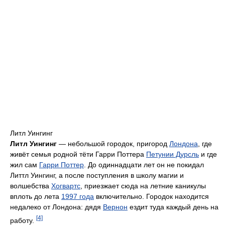
Литл Уингинг
Литл Уингинг
— небольшой городок, пригород
Лондона
, где
живёт семья родной тёти Гарри Поттера
Петунии Дурсль
и где
жил сам
Гарри Поттер
. До одиннадцати лет он не покидал
Литтл Уингинг, а после поступления в школу магии и
волшебства
Хогвартс
, приезжает сюда на летние каникулы
вплоть до лета
1997 года
включительно. Городок находится
недалеко от Лондона: дядя
Вернон
ездит туда каждый день на
[4]
работу.