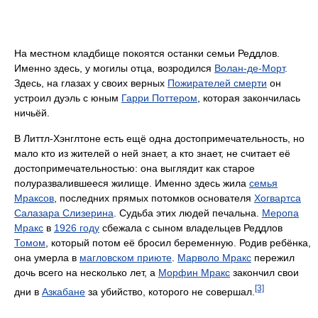
На местном кладбище покоятся останки семьи Реддлов.
Именно здесь, у могилы отца, возродился
Волан-де-Морт
.
Здесь, на глазах у своих верных
Пожирателей смерти
он
устроил дуэль с юным
Гарри Поттером
, которая закончилась
ничьёй.
В Литтл-Хэнглтоне есть ещё одна достопримечательность, но
мало кто из жителей о ней знает, а кто знает, не считает её
достопримечательностью: она выглядит как старое
полуразвалившееся жилище. Именно здесь жила
семья
Мраксов
, последних прямых потомков основателя
Хогвартса
Салазара Слизерина
. Судьба этих людей печальна.
Меропа
Мракс
в
1926 году
сбежала с сыном владельцев Реддлов
Томом
, который потом её бросил беременную. Родив ребёнка,
она умерла в
магловском приюте
.
Марволо Мракс
пережил
дочь всего на несколько лет, а
Морфин Мракс
закончил свои
[3]
дни в
Азкабане
за убийство, которого не совершал.