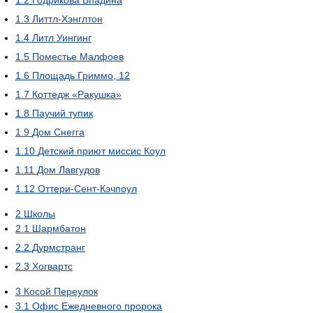
1.2
Годрикова Впадина
1.3
Литтл-Хэнглтон
1.4
Литл Уингинг
1.5
Поместье Малфоев
1.6
Площадь Гриммо, 12
1.7
Коттедж «Ракушка»
1.8
Паучий тупик
1.9
Дом Снегга
1.10
Детский приют миссис Коул
1.11
Дом Лавгудов
1.12
Оттери-Сент-Кэчпоул
2
Школы
2.1
Шармбатон
2.2
Дурмстранг
2.3
Хогвартс
3
Косой Переулок
3.1
Офис Ежедневного пророка