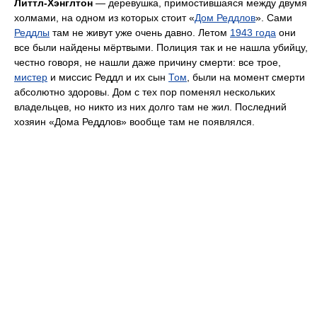
Литтл-Хэнглтон
— деревушка, примостившаяся между двумя
холмами, на одном из которых стоит «
Дом Реддлов
». Сами
Реддлы
там не живут уже очень давно. Летом
1943 года
они
все были найдены мёртвыми. Полиция так и не нашла убийцу,
честно говоря, не нашли даже причину смерти: все трое,
мистер
и миссис Реддл и их сын
Том
, были на момент смерти
абсолютно здоровы. Дом с тех пор поменял нескольких
владельцев, но никто из них долго там не жил. Последний
хозяин «Дома Реддлов» вообще там не появлялся.