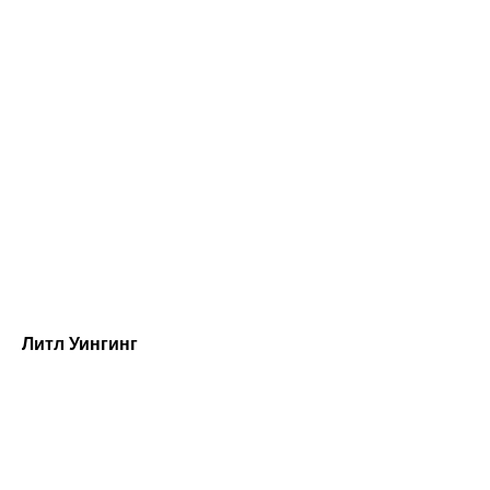
Литл Уингинг