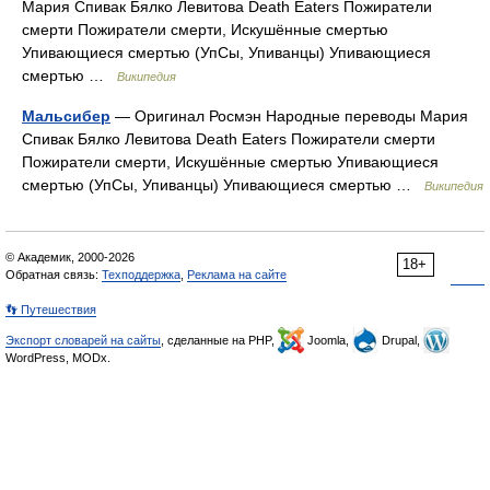
Мария Спивак Бялко Левитова Death Eaters Пожиратели
смерти Пожиратели смерти, Искушённые смертью
Упивающиеся смертью (УпСы, Упиванцы) Упивающиеся
смертью …
Википедия
Мальсибер
— Оригинал Росмэн Народные переводы Мария
Спивак Бялко Левитова Death Eaters Пожиратели смерти
Пожиратели смерти, Искушённые смертью Упивающиеся
смертью (УпСы, Упиванцы) Упивающиеся смертью …
Википедия
© Академик, 2000-2026
18+
Обратная связь:
Техподдержка
,
Реклама на сайте
👣 Путешествия
Экспорт словарей на сайты
, сделанные на PHP,
Joomla,
Drupal,
WordPress, MODx.