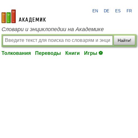
EN
DE
ES
FR
academic.ru
Словари и энциклопедии на Академике
Найти!
Толкования
Переводы
Книги
Игры ⚽