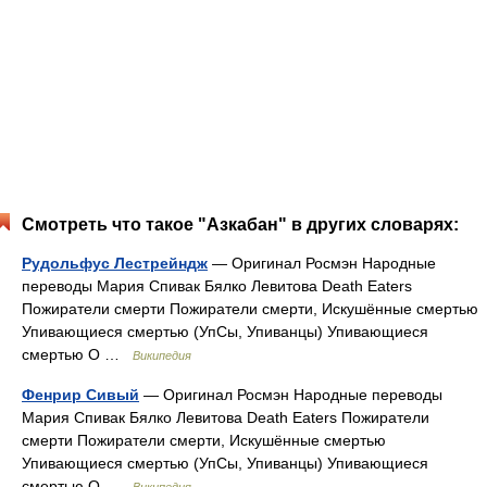
Смотреть что такое "Азкабан" в других словарях:
Рудольфус Лестрейндж
— Оригинал Росмэн Народные
переводы Мария Спивак Бялко Левитова Death Eaters
Пожиратели смерти Пожиратели смерти, Искушённые смертью
Упивающиеся смертью (УпСы, Упиванцы) Упивающиеся
смертью О …
Википедия
Фенрир Сивый
— Оригинал Росмэн Народные переводы
Мария Спивак Бялко Левитова Death Eaters Пожиратели
смерти Пожиратели смерти, Искушённые смертью
Упивающиеся смертью (УпСы, Упиванцы) Упивающиеся
смертью О …