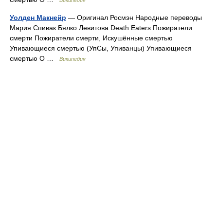
Википедия
Уолден Макнейр
— Оригинал Росмэн Народные переводы
Мария Спивак Бялко Левитова Death Eaters Пожиратели
смерти Пожиратели смерти, Искушённые смертью
Упивающиеся смертью (УпСы, Упиванцы) Упивающиеся
смертью О …
Википедия