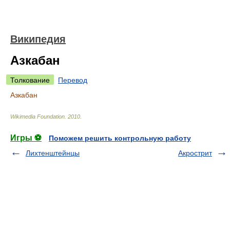
Википедия
Азкабан
Толкование
Перевод
Азкабан
Wikimedia Foundation
.
2010
.
Игры ⚽
Поможем решить контрольную работу
Лихтенштейнцы
Акрострит