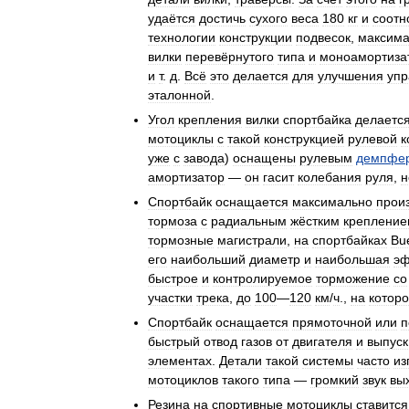
удаётся
достичь
сухого
веса
180
кг
и
соотн
технологии
конструкции
подвесок
,
максима
вилки
перевёрнутого
типа
и
моноамортиза
и
т
.
д
.
Всё
это
делается
для
улучшения
упр
эталонной
.
Угол
крепления
вилки
спортбайка
делаетс
мотоциклы
с
такой
конструкцией
рулевой
к
уже
с
завода
)
оснащены
рулевым
демпфе
амортизатор
—
он
гасит
колебания
руля
,
н
Спортбайк
оснащается
максимально
прои
тормоза
с
радиальным
жёстким
крепление
тормозные
магистрали
,
на
спортбайках
Bue
его
наибольший
диаметр
и
наибольшая
эф
быстрое
и
контролируемое
торможение
со
участки
трека
,
до
100
—
120
км
/
ч
.,
на
котор
Спортбайк
оснащается
прямоточной
или
п
быстрый
отвод
газов
от
двигателя
и
выпуск
элементах
.
Детали
такой
системы
часто
из
мотоциклов
такого
типа
—
громкий
звук
вы
Резина
на
спортивные
мотоциклы
ставится