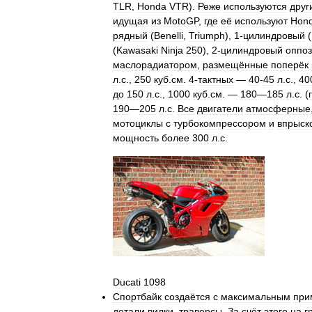
TLR
,
Honda
VTR
).
Реже
используются
друг
идущая
из
MotoGP
,
где
её
используют
Hon
рядный
(
Benelli
,
Triumph
),
1
-
цилиндровый
(
(
Kawasaki
Ninja
250
),
2
-
цилиндровый
оппо
маслорадиатором
,
размещённые
поперёк
л
.
с
.,
250
куб
.
см
.
4
-
тактных
—
40
-
45
л
.
с
.,
40
до
150
л
.
с
.,
1000
куб
.
см
. —
180
—
185
л
.
с
. (
190
—
205
л
.
с
.
Все
двигатели
атмосферные
мотоциклы
с
турбокомпрессором
и
впрыск
мощность
более
300
л
.
с
.
Ducati
1098
Спортбайк
создаётся
с
максимальным
при
детали
вилки
,
траверсы
.
За
счёт
этого
на
г