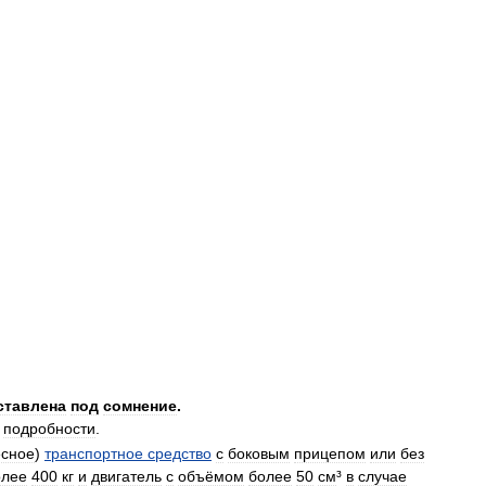
ставлена
под
сомнение
.
подробности
.
ёсное
)
транспортное
средство
с
боковым
прицепом
или
без
олее
400
кг
и
двигатель
с
объёмом
более
50
см
³
в
случае