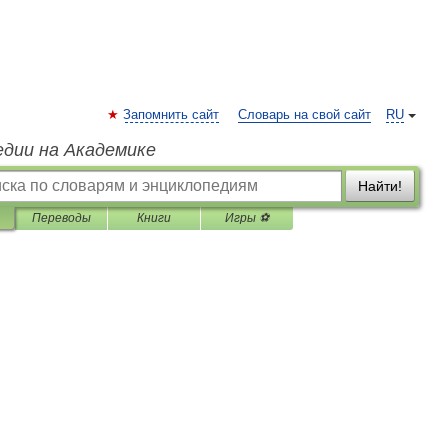
Запомнить сайт
Словарь на свой сайт
RU
едии на Академике
Найти!
Переводы
Книги
Игры ⚽