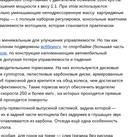
ошения
мощности
к
весу
1:1
.
При
этом
используются
льно
уменьшающие
неподрессоренную
массу:
картриджные
торы
—
с
полным
набором
регулировок
,
консольные
маятники
авляемости
мотоцикла
,
которая
становится
практически
я
минимальным
для
улучшения
управляемости
.
Но
так
как
олонки
подвержены
вобблингу
,
то
спортбайки
(
большая
часть
ром
,
по
конструкции
напоминающим
автомобильный
е
допуская
потери
управляемости
и
падения
.
зводительными
тормозами
.
На
них
используются
дисковые
м
суппортов
,
лепестковые
карбоновые
диски
,
армированные
ll
тормозной
диск
крепится
на
обод
колеса
,
чем
достигается
фективность
.
Такие
тормоза
могут
обеспечить
водителю
скорости
250
и
более
км
/
ч
.,
на
которых
проходятся
прямые
ой
проходятся
повороты
.
олу
-
прямоточной
выпускной
системой
,
задача
которой
—
их
в
задней
части
мотоцикла
без
задержек
в
глушащих
звук
готавливаются
из
карбона
.
Отсюда
ещё
одна
особенность
хлопа
.
особая
,
для
гонок
на
треке
—
слик
(
резина
без
рисунка