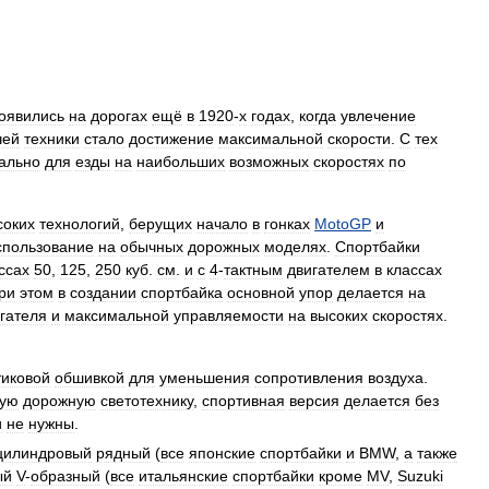
оявились
на
дорогах
ещё
в
1920
-
х
годах
,
когда
увлечение
чей
техники
стало
достижение
максимальной
скорости
.
С
тех
ально
для
езды
на
наибольших
возможных
скоростях
по
соких
технологий
,
берущих
начало
в
гонках
MotoGP
и
спользование
на
обычных
дорожных
моделях
.
Спортбайки
ссах
50
,
125
,
250
куб
.
см
.
и
с
4
-
тактным
двигателем
в
классах
ри
этом
в
создании
спортбайка
основной
упор
делается
на
гателя
и
максимальной
управляемости
на
высоких
скоростях
.
тиковой
обшивкой
для
уменьшения
сопротивления
воздуха
.
мую
дорожную
светотехнику
,
спортивная
версия
делается
без
и
не
нужны
.
цилиндровый
рядный
(
все
японские
спортбайки
и
BMW
,
а
также
ый
V
-
образный
(
все
итальянские
спортбайки
кроме
MV
,
Suzuki