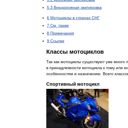
5
.
3
Внедорожная
экипировка
6
Мотоциклы
в
странах
СНГ
7
См
.
также
8
Примечания
9
Ссылки
Классы
мотоциклов
Так
как
мотоциклы
существуют
уже
много
л
в
принадлежности
мотоцикла
к
тому
или
и
особенностям
и
назначению
.
Всего
классо
Спортивный
мотоцикл