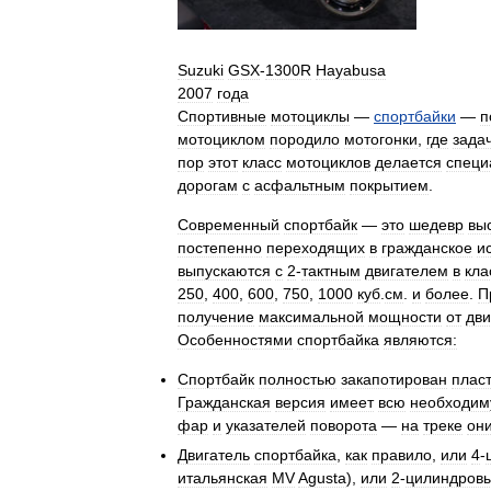
Suzuki
GSX
-
1300R
Hayabusa
2007
года
Спортивные
мотоциклы
—
спортбайки
—
п
мотоциклом
породило
мотогонки
,
где
зада
пор
этот
класс
мотоциклов
делается
специ
дорогам
с
асфальтным
покрытием
.
Современный
спортбайк
—
это
шедевр
вы
постепенно
переходящих
в
гражданское
и
выпускаются
с
2
-
тактным
двигателем
в
кла
250
,
400
,
600
,
750
,
1000
куб
.
см
.
и
более
.
П
получение
максимальной
мощности
от
дви
Особенностями
спортбайка
являются:
Спортбайк
полностью
закапотирован
плас
Гражданская
версия
имеет
всю
необходи
фар
и
указателей
поворота
—
на
треке
он
Двигатель
спортбайка
,
как
правило
,
или
4
-
итальянская
MV
Agusta
),
или
2
-
цилиндров