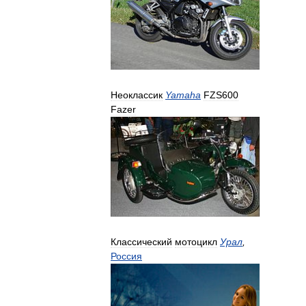
Неоклассик
Yamaha
FZS600
Fazer
Классический
мотоцикл
Урал
,
Россия