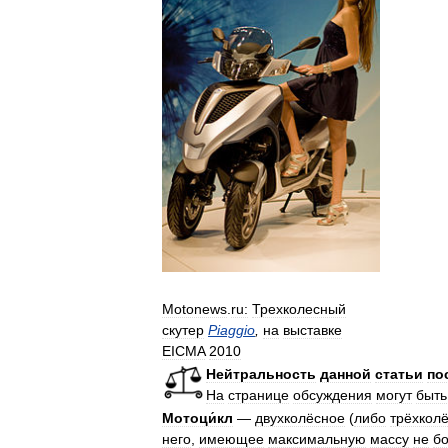
Motonews
.
ru:
Трехколесный
скутер
Piaggio
,
на
выставке
EICMA
2010
Нейтральность
данной
статьи
по
На
странице
обсуждения
могут
быть
Мотоци́кл
—
двухколёсное
(
либо
трёхкол
него
,
имеющее
максимальную
массу
не
б