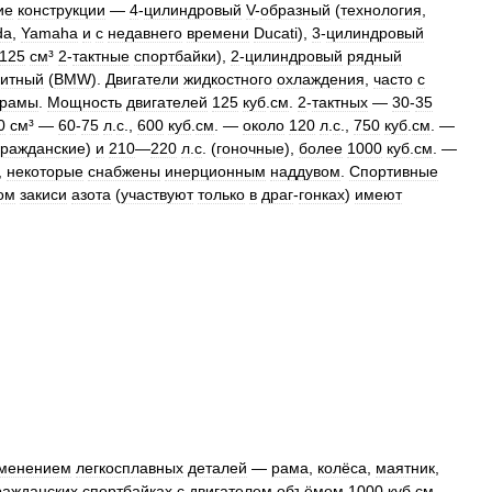
ие
конструкции
—
4
-
цилиндровый
V
-
образный
(
технология
,
da
,
Yamaha
и
с
недавнего
времени
Ducati
),
3
-
цилиндровый
125
см
³
2
-
тактные
спортбайки
),
2
-
цилиндровый
рядный
зитный
(
BMW
).
Двигатели
жидкостного
охлаждения
,
часто
с
рамы
.
Мощность
двигателей
125
куб
.
см
.
2
-
тактных
—
30
-
35
0
см
³ —
60
-
75
л
.
с
.,
600
куб
.
см
. —
около
120
л
.
с
.,
750
куб
.
см
. —
гражданские
)
и
210
—
220
л
.
с
. (
гоночные
),
более
1000
куб
.
см
. —
,
некоторые
снабжены
инерционным
наддувом
.
Спортивные
ом
закиси
азота
(
участвуют
только
в
драг
-
гонках
)
имеют
менением
легкосплавных
деталей
—
рама
,
колёса
,
маятник
,
ражданских
спортбайках
с
двигателем
объёмом
1000
куб
.
см
.