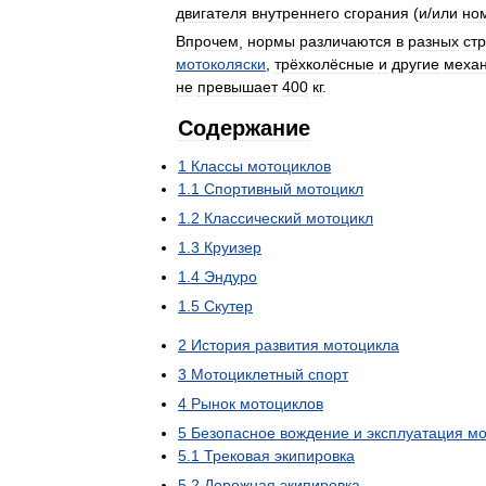
двигателя
внутреннего
сгорания
(
и
/
или
но
Впрочем
,
нормы
различаются
в
разных
ст
мотоколяски
,
трёхколёсные
и
другие
механ
не
превышает
400
кг
.
Содержание
1
Классы
мотоциклов
1
.
1
Спортивный
мотоцикл
1
.
2
Классический
мотоцикл
1
.
3
Круизер
1
.
4
Эндуро
1
.
5
Скутер
2
История
развития
мотоцикла
3
Мотоциклетный
спорт
4
Рынок
мотоциклов
5
Безопасное
вождение
и
эксплуатация
мо
5
.
1
Трековая
экипировка
5
.
2
Дорожная
экипировка