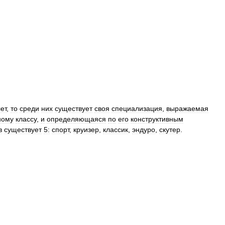
ет
,
то
среди
них
существует
своя
специализация
,
выражаемая
ному
классу
,
и
определяющаяся
по
его
конструктивным
в
существует
5:
спорт
,
круизер
,
классик
,
эндуро
,
скутер
.