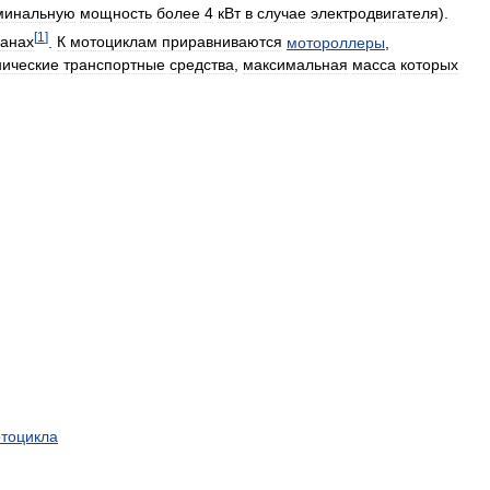
минальную
мощность
более
4
кВт
в
случае
электродвигателя
).
[
1
]
ранах
.
К
мотоциклам
приравниваются
мотороллеры
,
ические
транспортные
средства
,
максимальная
масса
которых
тоцикла