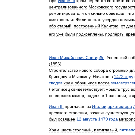
При
Иване
III
храм
перестал
соответствова
централизованного
Московского
государст
ремонтировать
,
и
он
сильно
обветшал
,
что
«
митрополит
Филипп
стал
усердно
помыш
ибо
старый
,
построенный
Калитою
,
от
дре
его
уже
были
подкреплены
,
подпёрты
дре
Иван
Михайлович
Снегирёв
:
Успенский
со
(
1856
)
Строительство
нового
собора
огромных
дл
Кривцову
и
Мышкину
.
Начатое
в
1472
году
сводов
храм
обрушился
после
землетрясе
Летописец
свидетельствует:
«
бысть
трус
в
до
верхних
камор
,
падеся
в
1
час
ночи
,
и
х
Иван
III
пригласил
из
Италии
архитектора
прежнего
строения
,
воздвиг
существующе
был
освящён
12
августа
1479
года
митроп
Храм
шестистолпный
,
пятиглавый
,
пятиап