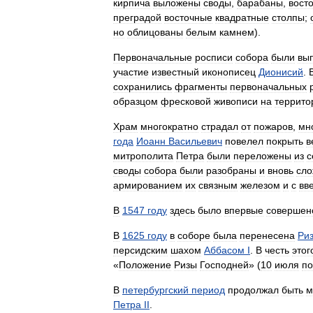
кирпича
выложены
своды
,
барабаны
,
вост
преградой
восточные
квадратные
столпы
;
но
облицованы
белым
камнем
).
Первоначальные
росписи
собора
были
вы
участие
известный
иконописец
Дионисий
.
сохранились
фрагменты
первоначальных
образцом
фресковой
живописи
на
террито
Храм
многократно
страдал
от
пожаров
,
мн
года
Иоанн
Васильевич
повелел
покрыть
в
митрополита
Петра
были
переложены
из
с
своды
собора
были
разобраны
и
вновь
сл
армированием
их
связным
железом
и
с
вв
В
1547
году
здесь
было
впервые
совершен
В
1625
году
в
соборе
была
перенесена
Ри
персидским
шахом
Аббасом
I
.
В
честь
этог
«
Положение
Ризы
Господней
» (
10
июля
по
В
петербургский
период
продолжал
быть
м
Петра
II
.