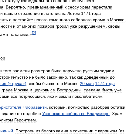
ть
статусу
кафедрального
собора
крепнувшего
ва
.
Вероятно
,
предназначенный
к
сносу
храм
перестали
и
нашло
отражение
в
летописях
.
Летом
1471
года
лять
о
постройке
нового
каменного
соборного
храма
в
Москве
,
вности
и
от
многих
пожаров
грозил
уже
разрушением
,
своды
[
2
]
вами
толстыми
.»
бор
я
того
времени
размеров
было
поручено
русским
зодчим
строительство
не
было
закончено
,
так
как
доведённый
до
ния
(«
труса
»)
,
якобы
бывшего
в
Москве
20
мая
1474
года
.
о
граде
Москве
и
церковь
св
.
Богородицы
,
сделана
бысть
уже
рами
все
потрясошася
,
яко
и
земли
поколебатися
».
Аристотеля
Фиораванти
,
который
,
полностью
разобрав
остатки
е
здание
по
подобию
Успенского
собора
во
Владимире
.
Храм
олитом
Геронтием
.
сидный
.
Построен
из
белого
камня
в
сочетании
с
кирпичом
(
из