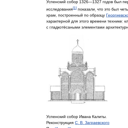
Успенский
собор
1326
—
1327
годов
был
пе
[
1
]
исследования
показали
,
что
это
был
чет
храм
,
построенный
по
образцу
Георгиевск
характерной
для
этого
времени
технике:
к
с
гладкотёсаными
элементами
архитектур
Успенский
собор
Ивана
Калиты
.
Реконструкция
С
.
В
.
Заграевского