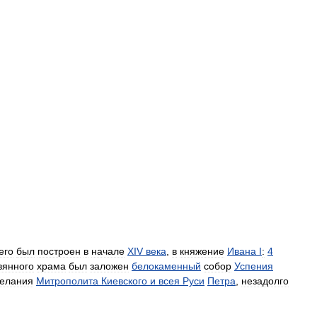
его
был
построен
в
начале
XIV
века
,
в
княжение
Ивана
I
:
4
вянного
храма
был
заложен
белокаменный
собор
Успения
елания
Митрополита
Киевского
и
всея
Руси
Петра
,
незадолго