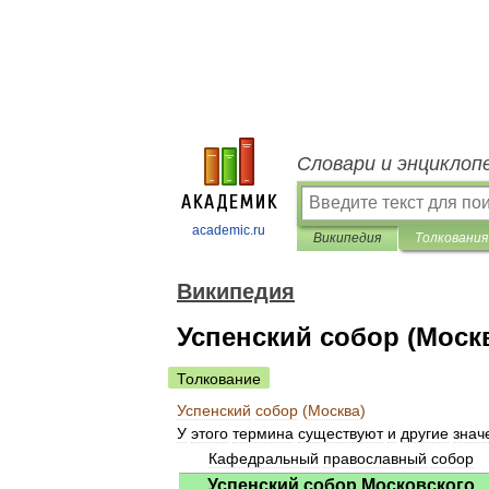
Словари и энциклоп
academic.ru
Википедия
Толкования
Википедия
Успенский собор (Моск
Толкование
Успенский
собор
(
Москва
)
У
этого
термина
существуют
и
другие
знач
Кафедральный
православный
собор
Успенский
собор
Московского