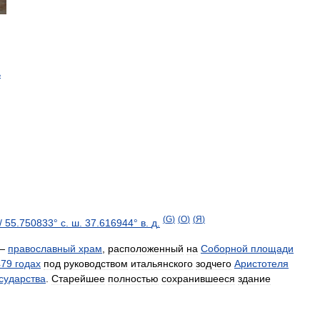
ь
(
G
)
(
O
)
(
Я
)
/
55
.
750833
°
с
.
ш
.
37
.
616944
°
в
.
д
.
—
православный
храм
,
расположенный
на
Соборной
площади
479
годах
под
руководством
итальянского
зодчего
Аристотеля
сударства
.
Старейшее
полностью
сохранившееся
здание