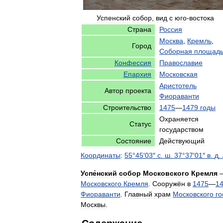
Успенский
собор
,
вид
с
юго
-
востока
Страна
Россия
Москва
,
Кремль
,
Город
Соборная
площад
Конфессия
Православие
Епархия
Московская
Аристотель
Автор
проекта
Фиораванти
Строительство
1475
—
1479
годы
Охраняется
Статус
государством
Состояние
Действующий
Координаты
:
55
°
45
′
03
″
с
.
ш
.
37
°
37
′
01
″
в
.
д
.
Успе́нский
собор
Московского
Кремля
Московского
Кремля
.
Сооружён
в
1475
—
1
Фиораванти
.
Главный
храм
Московского
го
Москвы
.