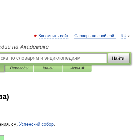
Запомнить сайт
Словарь на свой сайт
RU
едии на Академике
Найти!
Переводы
Книги
Игры ⚽
ва)
ения
,
см
.
Успенский
собор
.