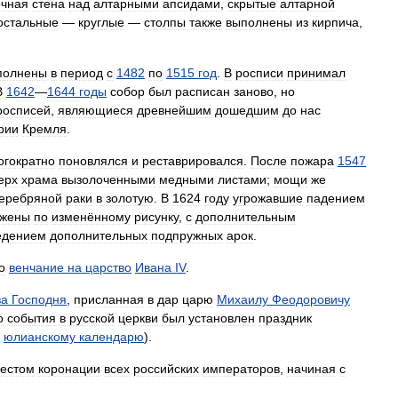
очная
стена
над
алтарными
апсидами
,
скрытые
алтарной
остальные
—
круглые
—
столпы
также
выполнены
из
кирпича
,
полнены
в
период
с
1482
по
1515
год
.
В
росписи
принимал
В
1642
—
1644
годы
собор
был
расписан
заново
,
но
росписей
,
являющиеся
древнейшим
дошедшим
до
нас
рии
Кремля
.
огократно
поновлялся
и
реставрировался
.
После
пожара
1547
ерх
храма
вызолоченными
медными
листами
;
мощи
же
еребряной
раки
в
золотую
.
В
1624
году
угрожавшие
падением
ожены
по
изменённому
рисунку
,
с
дополнительным
едением
дополнительных
подпружных
арок
.
о
венчание
на
царство
Ивана
IV
.
за
Господня
,
присланная
в
дар
царю
Михаилу
Феодоровичу
о
события
в
русской
церкви
был
установлен
праздник
юлианскому
календарю
).
естом
коронации
всех
российских
императоров
,
начиная
с