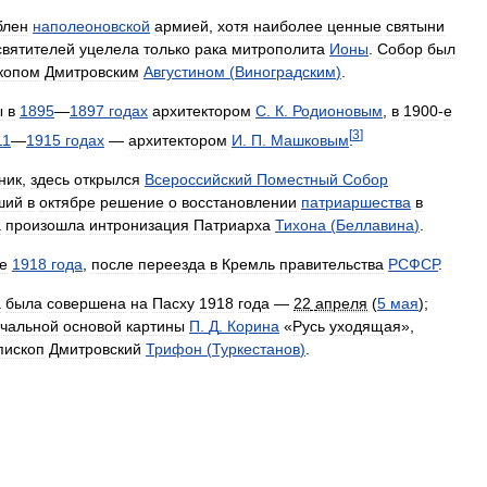
блен
наполеоновской
армией
,
хотя
наиболее
ценные
святыни
святителей
уцелела
только
рака
митрополита
Ионы
.
Собор
был
копом
Дмитровским
Августином
(
Виноградским
)
.
ы
в
1895
—
1897
годах
архитектором
С
.
К
.
Родионовым
,
в
1900
-
е
[
3
]
11
—
1915
годах
—
архитектором
И
.
П
.
Машковым
.
ник
,
здесь
открылся
Всероссийский
Поместный
Собор
ший
в
октябре
решение
о
восстановлении
патриаршества
в
а
произошла
интронизация
Патриарха
Тихона
(
Беллавина
)
.
е
1918
года
,
после
переезда
в
Кремль
правительства
РСФСР
.
а
была
совершена
на
Пасху
1918
года
—
22
апреля
(
5
мая
);
чальной
основой
картины
П
.
Д
.
Корина
«
Русь
уходящая
»,
пископ
Дмитровский
Трифон
(
Туркестанов
)
.