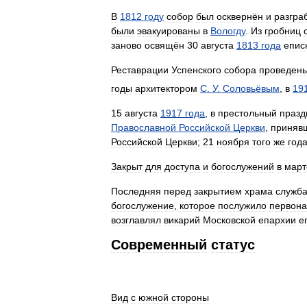
В
1812
году
собор
был
осквернён
и
разгра
были
эвакуированы
в
Вологду
.
Из
гробниц
заново
освящён
30
августа
1813
года
епис
Реставрации
Успенского
собора
проведен
годы
архитектором
С
.
У
.
Соловьёвым
,
в
19
15
августа
1917
года
,
в
престольный
празд
Православной
Российской
Церкви
,
приняв
Российской
Церкви
;
21
ноября
того
же
год
Закрыт
для
доступа
и
богослужений
в
март
Последняя
перед
закрытием
храма
служб
богослужение
,
которое
послужило
первона
возглавлял
викарий
Московской
епархии
е
Современный
статус
Вид
с
южной
стороны