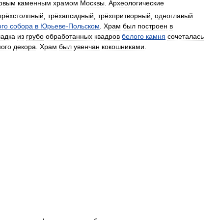
рвым
каменным
храмом
Москвы
.
Археологические
ырёхстолпный
,
трёхапсидный
,
трёхпритворный
,
одноглавый
ого
собора
в
Юрьеве
-
Польском
.
Храм
был
построен
в
ладка
из
грубо
обработанных
квадров
белого
камня
сочеталась
ного
декора
.
Храм
был
увенчан
кокошниками
.