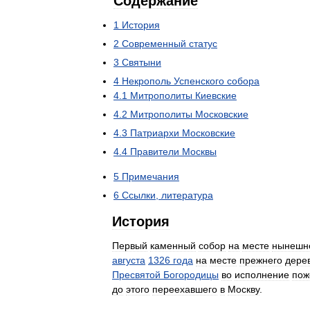
Содержание
1
История
2
Современный
статус
3
Святыни
4
Некрополь
Успенского
собора
4
.
1
Митрополиты
Киевские
4
.
2
Митрополиты
Московские
4
.
3
Патриархи
Московские
4
.
4
Правители
Москвы
5
Примечания
6
Ссылки
,
литература
История
Первый
каменный
собор
на
месте
нынешн
августа
1326
года
на
месте
прежнего
дере
Пресвятой
Богородицы
во
исполнение
пож
до
этого
переехавшего
в
Москву
.