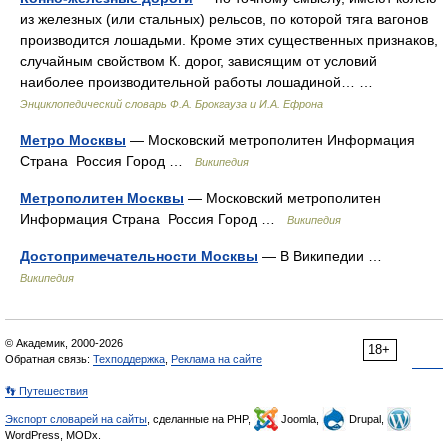
из железных (или стальных) рельсов, по которой тяга вагонов
производится лошадьми. Кроме этих существенных признаков,
случайным свойством К. дорог, зависящим от условий
наиболее производительной работы лошадиной… …
Энциклопедический словарь Ф.А. Брокгауза и И.А. Ефрона
Метро Москвы
— Московский метрополитен Информация
Страна Россия Город …
Википедия
Метрополитен Москвы
— Московский метрополитен
Информация Страна Россия Город …
Википедия
Достопримечательности Москвы
— В Википедии …
Википедия
© Академик, 2000-2026
18+
Обратная связь:
Техподдержка
,
Реклама на сайте
👣 Путешествия
Экспорт словарей на сайты
, сделанные на PHP,
Joomla,
Drupal,
WordPress, MODx.