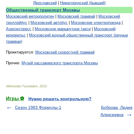
Ярославский
|
Нижегородский (бывший)
Общественный транспорт Москвы
Московский метрополитен
|
Московский трамвай
|
Московский
троллейбус
|
Московский автобус
|
Московские электропоезда
|
Аэроэкспресс
|
Московское маршрутное такси
|
Московский
монорельс
|
Московский водный общественный транспорт (речные
трамваи)
Проектируется:
Московский скоростной трамвай
Прочее:
Музей пассажирского транспорта Москвы
Wikimedia Foundation
.
2010
.
Игры ⚽
Нужно решить контрольную?
Сезон 1983 Формулы-1
Боброва, Лидия
Алексеевна