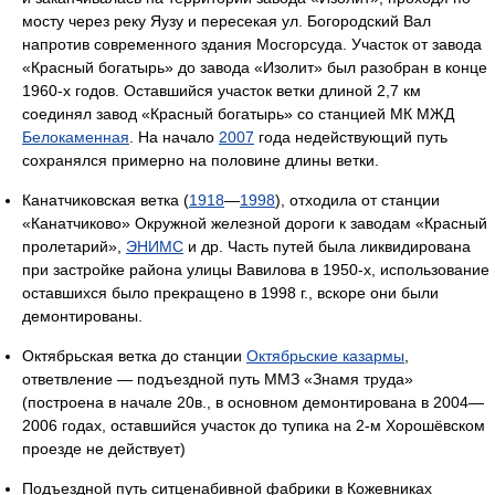
мосту через реку Яузу и пересекая ул. Богородский Вал
напротив современного здания Мосгорсуда. Участок от завода
«Красный богатырь» до завода «Изолит» был разобран в конце
1960-х годов. Оставшийся участок ветки длиной 2,7 км
соединял завод «Красный богатырь» со станцией МК МЖД
Белокаменная
. На начало
2007
года недействующий путь
сохранялся примерно на половине длины ветки.
Канатчиковская ветка (
1918
—
1998
), отходила от станции
«Канатчиково» Окружной железной дороги к заводам «Красный
пролетарий»,
ЭНИМС
и др. Часть путей была ликвидирована
при застройке района улицы Вавилова в 1950-х, использование
оставшихся было прекращено в 1998 г., вскоре они были
демонтированы.
Октябрьская ветка до станции
Октябрьские казармы
,
ответвление — подъездной путь ММЗ «Знамя труда»
(построена в начале 20в., в основном демонтирована в 2004—
2006 годах, оставшийся участок до тупика на 2-м Хорошёвском
проезде не действует)
Подъездной путь ситценабивной фабрики в Кожевниках