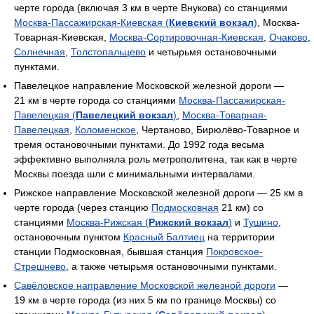
черте города (включая 3 км в черте Внукова) со станциями
Москва-Пассажирская-Киевская (
Киевский вокзал
)
, Москва-
Товарная-Киевская,
Москва-Сортировочная-Киевская
,
Очаково
,
Солнечная
,
Толстопальцево
и четырьмя остановочными
пунктами.
Павелецкое направление Московской железной дороги —
21 км в черте города со станциями
Москва-Пассажирская-
Павелецкая (
Павелецкий вокзал
)
,
Москва-Товарная-
Павелецкая
,
Коломенское
, Чертаново, Бирюлёво-Товарное и
тремя остановочными пунктами. До 1992 года весьма
эффективно выполняла роль метрополитена, так как в черте
Москвы поезда шли с минимальными интервалами.
Рижское направление Московской железной дороги — 25 км в
черте города (через станцию
Подмосковная
21 км) со
станциями
Москва-Рижская (
Рижский вокзал
)
и
Тушино
,
остановочным пунктом
Красный Балтиец
на территории
станции Подмосковная, бывшая станция
Покровское-
Стрешнево
, а также четырьмя остановочными пунктами.
Савёловское направление Московской железной дороги
—
19 км в черте города (из них 5 км по границе Москвы) со