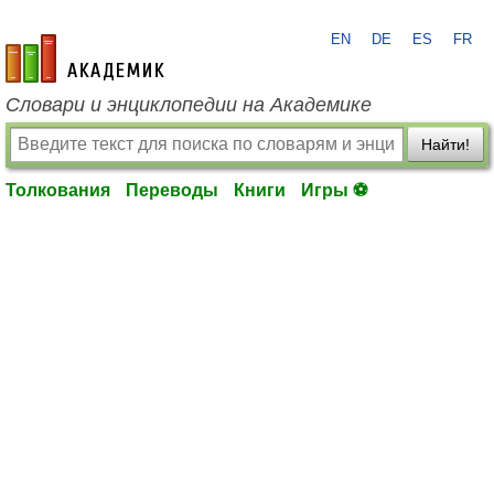
EN
DE
ES
FR
academic.ru
Словари и энциклопедии на Академике
Найти!
Толкования
Переводы
Книги
Игры ⚽