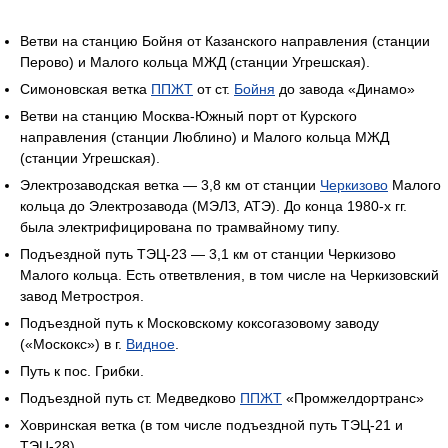
Ветви на станцию Бойня от Казанского направления (станции
Перово) и Малого кольца МЖД (станции Угрешская).
Симоновская ветка
ППЖТ
от ст.
Бойня
до завода «Динамо»
Ветви на станцию Москва-Южный порт от Курского
направления (станции Люблино) и Малого кольца МЖД
(станции Угрешская).
Электрозаводская ветка — 3,8 км от станции
Черкизово
Малого
кольца до Электрозавода (МЭЛЗ, АТЭ). До конца 1980-х гг.
была электрифицирована по трамвайному типу.
Подъездной путь ТЭЦ-23 — 3,1 км от станции Черкизово
Малого кольца. Есть ответвления, в том числе на Черкизовский
завод Метростроя.
Подъездной путь к Московскому коксогазовому заводу
(«Москокс») в г.
Видное
.
Путь к пос. Грибки.
Подъездной путь ст. Медведково
ППЖТ
«Промжелдортранс»
Ховринская ветка (в том числе подъездной путь ТЭЦ-21 и
ТЭЦ-28).