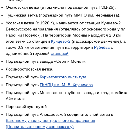
Очаковская ветка (в том числе подъездной путь ТЭЦ-25).
Тушинская ветка (подъездной путь ММПО им. Чернышева).
Усовская ветка (с 1926 г.), начинается от станции Кунцево-2
Белорусского направления (отделяясь от основного хода у пл.
Рабочий Посёлок). На территории Москвы находится 2,3 км
этой ветки со станцией
Кунцево-2
(пассажирское движение), а
также 0,9 км ответвления пути на территории
Рублёва
с
одноимённой грузовой
станцией
.
Подъездной путь завода «Серп и Молот».
Лосиноостровская ветка.
Подъездной путь
Курчатовского института
.
Подъездной путь
ГКНПЦ им. М. В. Хруничева
.
Подъездной путь Московского трубного завода и хладокомбита
Айс-фили.
Перовский куст путей.
Подъездной путь Алексеевской соединительной ветви к
Вагонному участку центрального направления
(Правительственному спецвокзалу)
.