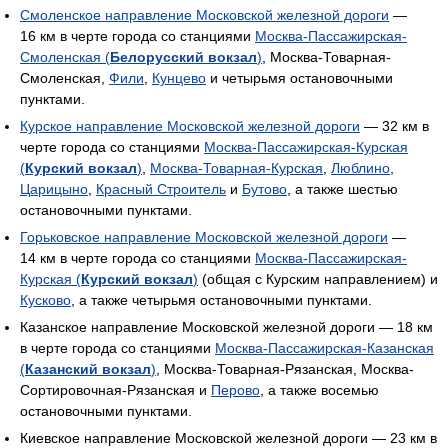
Смоленское направление Московской железной дороги
—
16 км в черте города со станциями
Москва-Пассажирская-
Смоленская (
Белорусский вокзал
)
, Москва-Товарная-
Смоленская,
Фили
,
Кунцево
и четырьмя остановочными
пунктами.
Курское направление Московской железной дороги
— 32 км в
черте города со станциями
Москва-Пассажирская-Курская
(
Курский вокзал
)
,
Москва-Товарная-Курская
,
Люблино
,
Царицыно
,
Красный Строитель
и
Бутово
, а также шестью
остановочными пунктами.
Горьковское направление Московской железной дороги
—
14 км в черте города со станциями
Москва-Пассажирская-
Курская (
Курский вокзал
)
(общая с Курским направлением) и
Кусково
, а также четырьмя остановочными пунктами.
Казанское направление Московской железной дороги — 18 км
в черте города со станциями
Москва-Пассажирская-Казанская
(
Казанский вокзал
)
, Москва-Товарная-Рязанская, Москва-
Сортировочная-Рязанская и
Перово
, а также восемью
остановочными пунктами.
Киевское направление Московской железной дороги — 23 км в