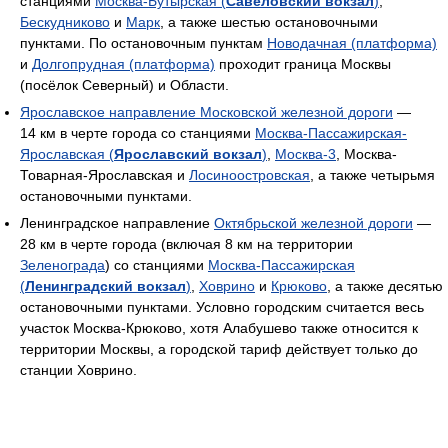
станциями
Москва-Бутырская (
Савёловский вокзал
)
,
Бескудниково
и
Марк
, а также шестью остановочными
пунктами. По остановочным пунктам
Новодачная (платформа)
и
Долгопрудная (платформа)
проходит граница Москвы
(посёлок Северный) и Области.
Ярославское направление Московской железной дороги
—
14 км в черте города со станциями
Москва-Пассажирская-
Ярославская (
Ярославский вокзал
)
,
Москва-3
, Москва-
Товарная-Ярославская и
Лосиноостровская
, а также четырьмя
остановочными пунктами.
Ленинградское направление
Октябрьской железной дороги
—
28 км в черте города (включая 8 км на территории
Зеленограда
) со станциями
Москва-Пассажирская
(
Ленинградский вокзал
)
,
Ховрино
и
Крюково
, а также десятью
остановочными пунктами. Условно городским считается весь
участок Москва-Крюково, хотя Алабушево также относится к
территории Москвы, а городской тариф действует только до
станции Ховрино.