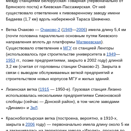
между станциями Белорусская-Товарная (первоначально от
Брянского поста) и Киевская-Пассажирская. От неё
существовало ответвление к пивоваренному заводу имени
Бадаева (1,7 км) вдоль набережной Тараса Шевченко.
Ветка Очаково —
Очаково-2
(
1949
—
2006
) имела длину 5,4 км
(почти половина параллельно основным путям Киевского
направления вплоть до платформы
Матвеевская
).
Существовало ответвление к
МГУ
со станцией Ленгоры
(использовалось при строительстве университета в
1949
—
1953
гг., позже предприятиями, закрыто в 2002 году) длиной
3,2 км (считая от горловины станции Очаково-2). Закрыта в
связи с выводом обслуживаемых веткой предприятий и
строительством новых корпусов МГУ и жилых зданий.
Лизинская ветка (
1915
— 1950-е). Грузовая станция Лизино
использовалась несколькими предприятиями Симоновской
слободы (сейчас — Донской район), в том числе заводами
«Динамо» и
ЗиЛ
.
Краснобогатырская ветка (построена, вероятно, в 1910-х,
закрыта в
2006
году) — первоначально имела длину около 5 км
и заканчивалась на территории завода «Изолит», проходя по