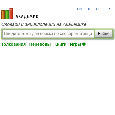
EN
DE
ES
FR
academic.ru
Словари и энциклопедии на Академике
Найти!
Толкования
Переводы
Книги
Игры ⚽