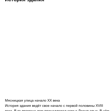
Мясницкая улица начало XX века
История здания ведёт свое начало с первой половины XVIII
века. В те времена дом принадлежал семье Леонтьевых. В нём